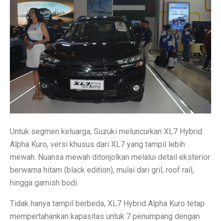
6 Aplikasi Sadap WhatsApp Anak Tersembunyi dan Prak
Apa Itu Obesitas Sentral? Waspada Perut Buncit!
Apa Itu ‘Bayi Karnivora’? Tren Mencurigakan dari Ahli
5 Fakta Penting Sebelum Pasar Dibuka
7 Tanda Awal Rabies yang Sering Diabaikan
Uni Eropa Umumkan Pajak Karbon Lintas Batas Perta
Unduh Lagu Waste No Time (OST Asmara Gen Z) MP
Untuk segmen keluarga, Suzuki meluncurkan XL7 Hybrid
Spesifikasi dan Harga Mitsubishi Pajero Sport Terba
Alpha Kuro, versi khusus dari XL7 yang tampil lebih
mewah. Nuansa mewah ditonjolkan melalui detail eksterior
Rekomendasi Teknikal Saham ASSA, ARCI, BWPT dari 
berwarna hitam (black edition), mulai dari gril, roof rail,
Strategi Buffett: Kelola Uang Tanpa Rugi di 2025
hingga garnish bodi.
Cara Jadi Jutawan ala Charlie Munger: 7 Langkah Efekt
Tidak hanya tampil berbeda, XL7 Hybrid Alpha Kuro tetap
mempertahankan kapasitas untuk 7 penumpang dengan
Indeks Tabungan Konsumen Tumbuh Lemah di Septembe