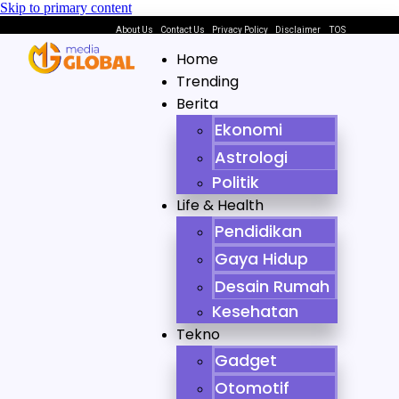
Skip to primary content
About Us
Contact Us
Privacy Policy
Disclaimer
TOS
Home
Trending
Berita
Ekonomi
Astrologi
Politik
Life & Health
Pendidikan
Gaya Hidup
Desain Rumah
Kesehatan
Tekno
Gadget
Otomotif