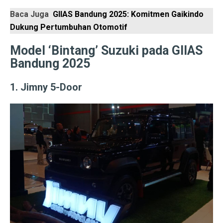
Baca Juga
GIIAS Bandung 2025: Komitmen Gaikindo
Laptop Murah 4 Jutaan untuk Pelajar Aktif, Tugas Lanc
Dukung Pertumbuhan Otomotif
Honda PCX160: Spesifikasi Mewah yang Membuat Ngil
Model ‘Bintang’ Suzuki pada GIIAS
Pengguna Adobe Analytics, Waspada! Celah Ini Ancam
Bandung 2025
5 Fakta Menarik Kota Lalitpur, Kota Tua Penuh Kuil di
1. Jimny 5-Door
Xiaomi 15T vs Honor 400, Kamera Hebat di Bawah Rp6
Perbandingan Xiaomi 15T vs 15T Pro: Spesifikasi dan H
Revolusi Data: AI Mengubah Pengelolaan Informasi di E
Samsung Pertahankan Model Plus di Galaxy S26 Setel
MDRN dan Genertec Kolaborasi di Industri, Kesehatan,
Workshop SOHIB Berkelas Kemkomdigi: Mengembangkan
Vivo Y03t vs X100: Perbandingan Harga dan Fitur!