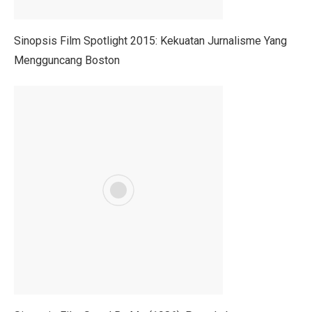
Berapa Lama Info GTK Kode 02 Berubah ke 16 TPG Tr
Sinopsis Film Spotlight 2015: Kekuatan Jurnalisme Yang
UU BUMN Disahkan, Puan Waspadai Kekuasaan Tumpa
Mengguncang Boston
Jangan Lakukan 5 Kebiasaan Ini, Bisa Bikin Kamu Misk
Indonesia Kekurangan Kebijakan Publik Berkualitas, Tan
Gelar dan Pendidikan Presiden Indonesia: Dari Soekar
PMKRI Demo di Kantor Bupati TTU, Minta Realisasi B
Gaza Dikuasai atau Bebas? Ini 20 Poin Rencana Perda
Daftar Nama Pejabat Lengkap ! Walikota Jambi Maulana
Pegiat Bank Sampah Bali Terkejut dengan Larangan A
Profil Lukmanul Hakim, Ketua MUI Ekonomi yang Wafa
Harga Saham BBCA Anjlok, Ini Kinerja dan Prediksi An