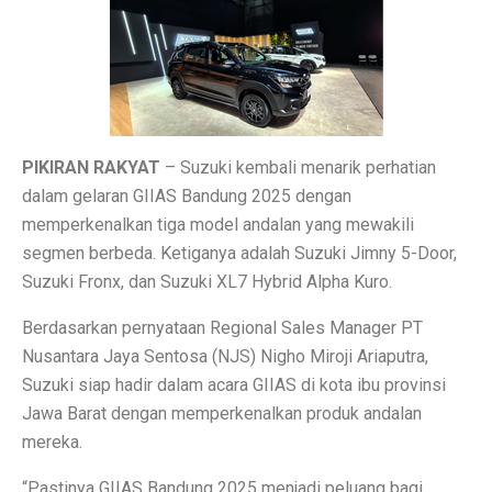
Inspirasi Warna Cat Pagar yang Elegan dan Pasti Sukses
Tips Pemasangan Plafon PVC Rangka Hollow Modern
8 Ciri Rumah Tropis Sederhana: Hunian Asri, Sejuk, 
Keunggulan dan Kekurangan Plafon PVC yang Harus Di
PIKIRAN RAKYAT
– Suzuki kembali menarik perhatian
Literasi AI Jadi Dasar Penting bagi Talent Digital
dalam gelaran GIIAS Bandung 2025 dengan
memperkenalkan tiga model andalan yang mewakili
Studi: Risiko Penyakit Jantung Terkait Hampir Semua 
segmen berbeda. Ketiganya adalah Suzuki Jimny 5-Door,
5 Ciri Interior Rumah Scandinavian yang Sederhana da
Suzuki Fronx, dan Suzuki XL7 Hybrid Alpha Kuro.
Tugas dan Wewenang OJK, Regulator dari Krisis Keua
Berdasarkan pernyataan Regional Sales Manager PT
Nusantara Jaya Sentosa (NJS) Nigho Miroji Ariaputra,
5 Fakta Menarik Ikan Green Terror yang Agresif dan M
Suzuki siap hadir dalam acara GIIAS di kota ibu provinsi
5 Rekomendasi Film Park Chan Wook yang Harus Dito
Jawa Barat dengan memperkenalkan produk andalan
mereka.
Ulang Tahun ke-34, Excelso Hadirkan Seri Matcha Roy
“Pastinya GIIAS Bandung 2025 menjadi peluang bagi