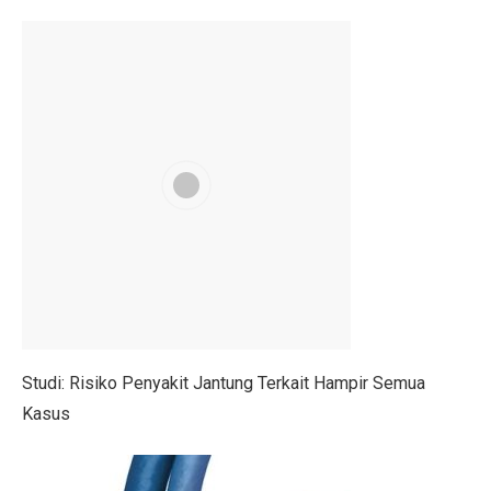
4 Manfaat Literasi Keuangan Awal, Wajib Ketahui!
Kemendag Hukum Dua Koperasi Pelanggar Aturan Distr
Cara Mengatur Putaran Kipas Angin Saat Cuaca Dingin
Bisakah Menggabungkan Pil KB dengan Alat Kontraseps
Momen Menkeu Purbaya Makan Ayam Penyet di Warun
7 Drama Tiongkok dengan Tokoh Perempuan Pemimpin,
Musyarakah Mutanaqisah: Pengertian, Rukun, dan Atur
25 Cerita Sejarah Indonesia yang Menarik untuk Anak-
Batuk Terus-Menerus pada Dewasa, Cari Penyebabnya
Studi: Risiko Penyakit Jantung Terkait Hampir Semua
5 Tips Beli Tanah dengan Dana Terbatas di Wilayah B
Kasus
Peringatan BMKG: 12 Wilayah Sulawesi Utara Diguyur
Trump dan Pfizer Sepakat Turunkan Harga Obat di AS