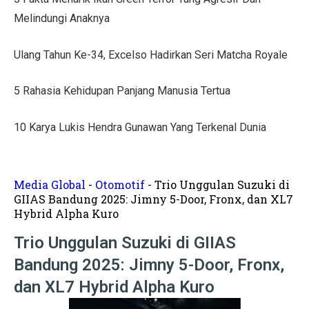
Tips Menata Hiasan Dinding untuk Ruang Tamu Estetis
Melindungi Anaknya
Pasien Konsultasi Kesehatan ke AI? Ini Tanggapan Dokt
Ulang Tahun Ke-34, Excelso Hadirkan Seri Matcha Royale
5 Cara Memperbaiki Tembok Retak dengan Efisien!
5 Rahasia Kehidupan Panjang Manusia Tertua
Harga Kusen UPVC vs Aluminium, Ketahui Perbedaann
Tanda-Tanda Kanker Payudara yang Sering Diabaikan
10 Karya Lukis Hendra Gunawan Yang Terkenal Dunia
Hasil MotoGP Jepang 2025: Marc Marquez Juara Dunia
Tren Rumah Scandinavian: Ciri Khas dan Aturan Desai
Media Global
-
Otomotif
-
Trio Unggulan Suzuki di
GIIAS Bandung 2025: Jimny 5-Door, Fronx, dan XL7
Anti Ribet, Gaya Hias Dinding Modern dari Stik Es Kr
Hybrid Alpha Kuro
Idaman! 10 Desain Wajib untuk Rumah Sempit
Trio Unggulan Suzuki di GIIAS
Bandung 2025: Jimny 5-Door, Fronx,
5 Cara Menyemprot Dinding Basah agar Rapi dan Awet!
dan XL7 Hybrid Alpha Kuro
Mewah dan Megah, 10 Rumah Terbesar di Dunia!