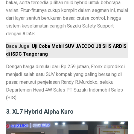
bakar, serta tersedia pilihan mild hybrid untuk beberapa
Permintaan Batubara Diperkirakan Pulih di Akhir Tahun
varian. Fitur-fiturnya cukup komplit dalam segmen ini, mulai
10 Film Horor Tersembunyi yang Harus Ditonton Saat 
dari layar sentuh berukuran besar, cruise control, hingga
sistem keselamatan canggih Suzuki Safety Support
WIFI, TLKM dan DSSA Bersaing di Lelang Frekuensi
dengan ADAS.
Lomba Pesawat Tempur Generasi Kelima Dimulai, Foto
Baca Juga
Uji Coba Mobil SUV JAECOO J8 SHS ARDIS
Harga Naik Terus, Cek Saham Lapis Kedua yang Masi
di ISDC Tangerang
Jika Benci Panggilan Telepon Tapi Suka Pesan Teks, And
Dengan harga dimulai dari Rp 259 jutaan, Fronx diprediksi
menjadi salah satu SUV kompak yang paling bersaing di
Saham Bank Besar Turun Bersama, Ini Rekomendasinya
pasar, menurut penjelasan Randy R.Murdoko, selaku
5 Fakta Menarik Kota Gjirokastër, Penuh Bangunan Bat
Departemen Head 4W Sales PT Suzuki Indomobil Sales
(SIS).
12 Fakta Menarik Batik yang Ditetapkan UNESCO Sel
3. XL7 Hybrid Alpha Kuro
Era Baru TKDN: Menggabungkan Deregulasi dan Perlin
Penelitian: Asam Laut Meningkat, Pengaruh pada Gigi 