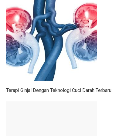
Gen Z Pilih Keseimbangan Kerja dan Hidup, Tidak Min
Kerugian Banjir Jakarta Capai Rp 1,6 Triliun, Teknologi
Musyarakah: Pengertian, Jenis, Syarat, dan Contoh
4 Shio Bangkit dari Keterpurukan Ekonomi di Oktober 
Anak Terkena Influenza A dan B: Kenali Gejala, Tanda
Bisakah Manusia Hidup dengan Satu Paru?
Dari Kelas, Guru Bawa Perjuangan Tragedi Kanjuruhan
Terapi Ginjal Dengan Teknologi Cuci Darah Terbaru
5 Kesalahan Umum yang Harus Dihindari Saat Latihan
Mengapa Manusia Lupa Masa Kecil?
Film Korea Paling Cepat Capai 1 Juta Penonton Tahun 
Serangan Burung Jagal Punggung Hitam yang Mematik