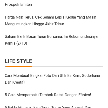
Prospek Emiten
Citroen C3 Sport dan Jeep Gladiator Meluncur di GII
Uji Coba Mobil SUV JAECOO J8 SHS ARDIS di ISDC
Harga Naik Terus, Cek Saham Lapis Kedua Yang Masih
Menguntungkan Hingga Akhir Tahun
Jeep Gladiator Sport Tampil di GIIAS Bandung 2025
GIIAS Bandung 2025: Konsistensi 54 Tahun Toyota Mela
Saham Bank Besar Turun Bersama, Ini Rekomendasinya
Kamis (2/10)
Petualangan Motor Baru! Kove 350F 344cc Dirilis, Liha
Toyota Avanza, Teman Perjalanan Jauh dengan Pembar
LIFE STYLE
7 Ide Pagar Bambu Sederhana untuk Rumah Tropis
10 Model Batu Alam Dinding Minimalis Terbaru
Cara Membuat Bingkai Foto Dari Stik Es Krim, Sederhana
Dan Kreatif!
Ternyata Mudah, Ini 5 Cara Pasang Wallpaper Dinding S
Cara Membuat Bingkai Foto dari Stik Es Krim, Sederha
5 Cara Memperbaiki Tembok Retak Dengan Efisien!
Denah Rumah 6×12 Panjang, Hunian Nyaman Tanpa Ri
5 Fakta Menarik Ikan Green Terror Yang Agresif Dan