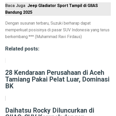
Baca Juga
Jeep Gladiator Sport Tampil di GIIAS
Rute Trans Batam Koridor 2: Batam Center ke Tanjung
Bandung 2025
Bantuan Stimulus untuk Tingkatkan Ekonomi di Atas 
Dengan susunan terbaru, Suzuki berharap dapat
Membangun Ekosistem Zakat untuk Kemakmuran Bang
memperkuat posisinya di pasar SUV Indonesia yang terus
berkembang.*** (Muhammad Ravi Firdaus)
Sidang Korupsi Kredit Fiktif Bank Jatim: Khofifah Terl
Related posts:
Harga Saham COIN Melonjak 3.000% Sejak IPO, Pasar
Tok, DPR Setujui Perubahan UU, Kementerian BUMN B
Pengusaha Diminta Ikut Perkuat Restorasi Gambut di K
28 Kendaraan Perusahaan di Aceh
Tamiang Pakai Pelat Luar, Dominasi
Ramalan Zodiak Aries dan Taurus 2 Oktober 2025: Cint
BK
Asuransi Kaltim-Kaltara Mengalami Kontraksi, Literasi 
Psikiater Tidak Cocok? Ini Tanda Kamu Butuh Pendapa
Daihatsu Rocky Diluncurkan di
Prakiraan Cuaca BMKG Hang Nadim Batam Hari Ini 2 