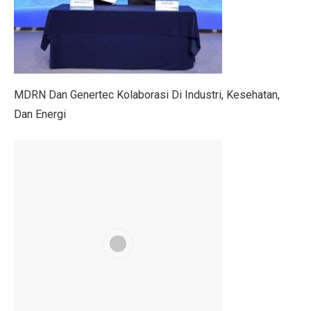
6 Zodiak Siap Meraih Puncak Ekonomi dan Kejutan Lua
IHSG Naik, Investor Harus Tahu Ini!
Patriot Bond Segera Dirilis, Danantara Ajukan Izin ke 
MDRN Dan Genertec Kolaborasi Di Industri, Kesehatan,
Saham Mid Cap Siap Melonjak Hingga Akhir 2025, Ini
Dan Energi
Ingin Buka 10 SPBU Baru, BP-AKR Minta Tambahan 
Pertumbuhan Ekonomi RI Diproyeksikan di Bawah 5,2%
5 Fakta Menarik Pulau Trasimeno, Danau Terbesar di It
Senam Aerobik 15 Menit Bakar Berapa Kalori? Ini Jaw
Dari Lokal ke Global, 1001 Sepatu Debut di London 
3 Resep Tekwan Sagu Populer, Ini Cara Membuatnya
3 Film dan Drama Korea tentang Cerita Pemandu Sorak