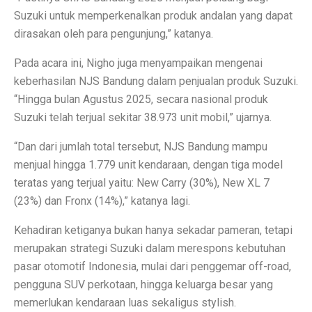
Terapi Ginjal dengan Teknologi Cuci Darah Terbaru
Suzuki untuk memperkenalkan produk andalan yang dapat
5 Rahasia Kehidupan Panjang Manusia Tertua
dirasakan oleh para pengunjung,” katanya.
10 Karya Lukis Hendra Gunawan yang Terkenal Dunia
Pada acara ini, Nigho juga menyampaikan mengenai
keberhasilan NJS Bandung dalam penjualan produk Suzuki.
Casa Modena, Kafe Rumah yang Nyaman di Modena x 
“Hingga bulan Agustus 2025, secara nasional produk
Desain Rumah Minimalis, Tampilan Menarik!
Suzuki telah terjual sekitar 38.973 unit mobil,” ujarnya.
Prakiraan Cuaca OKU Timur 2 Oktober 2025: Martapura
“Dan dari jumlah total tersebut, NJS Bandung mampu
menjual hingga 1.779 unit kendaraan, dengan tiga model
Lukisan Raden Saleh: Ikon Seni Nusantara
teratas yang terjual yaitu: New Carry (30%), New XL 7
Mengungkap Pengalaman Suara Hebat di Galaxy Buds 
(23%) dan Fronx (14%),” katanya lagi.
Laptop Lokal Harga 2 Jutaan dengan Spesifikasi Gahar
Kehadiran ketiganya bukan hanya sekadar pameran, tetapi
merupakan strategi Suzuki dalam merespons kebutuhan
Rahasia iPhone 17 Pro Max Tahan Panas: Teknologi SS
pasar otomotif Indonesia, mulai dari penggemar off-road,
Detoks Digital untuk Gen Z, Tenangkan Pikiran?
pengguna SUV perkotaan, hingga keluarga besar yang
memerlukan kendaraan luas sekaligus stylish.
5 HP Android Tercepat 2025 dengan Snapdragon 8 Elit