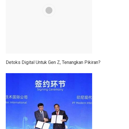
SRAJ Alami Kerugian di Semester I, Perhatikan Reko
Pemenang Film Pendek Keselamatan Berkendara dari 
Studi: Golongan Darah Terkait Risiko Stroke Dini
10 Cara Membentuk Lengan Kekar Tanpa Ke Gym
Kinerja Sejahteraraya (SRAJ) Tertekan di Semester I-2
Detoks Digital Untuk Gen Z, Tenangkan Pikiran?
Rayakan Ulang Tahun ke-36, Bisnis Digital Bank Raya
Benarkah Angkat Beban Bakar Lebih Banyak Kalori dar
7 Fakta Menarik Burung Penjerit, Burung Berisik den
5 Fakta Menarik Misi Voyager, Penjelajah Antariksa
Purbaya Mulai Atur Anggaran Stimulus Ekonomi Kuart
7 Tips Minum Air, Mudah dan Penting!