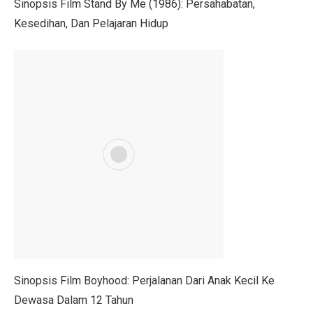
Sinopsis Film Stand By Me (1986): Persahabatan,
Menteri UMKM: Makan Bergizi Gratis Bisa Bangkitkan
Kesedihan, Dan Pelajaran Hidup
Orang Terkaya Termuda di Usia 19 Tahun, Ini Asal Ke
LBH Surabaya Laporkan Kembali Tragedi Kanjuruhan 
Pilkada Pernah Larang Dinasti, Tapi Dihentikan MK
Ketua Umum IMI Percaya MotoGP 2025 Bawa Manfaat 
Tabel Lemak Tubuh Pria dan Wanita, Apakah Kamu Ide
Tabel Berat Badan Ideal Bayi Sesuai Panduan WHO
Berita Bahagia! Stasiun KRL JIS Siap Beroperasi Akhir
Jakarta Film Week 2025: Bangkitkan Energi Sinema dan 
10 Kota Dunia dengan Sewa Rumah Mahal, Nomor 4 Me
Sinopsis Film Boyhood: Perjalanan Dari Anak Kecil Ke
Penutupan AS Bikin Emas Berkilau, Melayang ke US$ 
Dewasa Dalam 12 Tahun