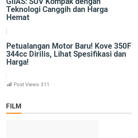
GIIAS: SUV Kompak dengan
Prakiraan Cuaca Palembang Hari Ini, Hujan Siang Hari
Teknologi Canggih dan Harga
Hemat
7 Shio yang Jalannya Kaya Terbuka, Mulai 3 Oktober 
5 Fakta Menarik Sejarah Kota Boston, Pusat Revolusi 
Adu Sengit Grup Astra, Triputra & Saratoga dalam Bis
Petualangan Motor Baru! Kove 350F
344cc Dirilis, Lihat Spesifikasi dan
50 Ucapan Selamat Hari Batik Nasional 2025 yang Pen
Harga!
4 Fakta Menarik Etnis Han, Penemu Kertas dan Tes C
Film Rangga & Cinta, Kebangkitan Ada Apa Dengan Ci
Post Views:
311
Kisah Cinta Enzy Storia dan Suami Diplomat yang Kem
FILM
Sinopsis Film Spotlight 2015: Kekuatan Jurnalisme y
Sinopsis Film Stand By Me (1986): Persahabatan, Kesed
Sinopsis Film Boyhood: Perjalanan dari Anak Kecil ke