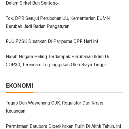
Dalam Sirkel Bun Sentoso
GIIAS Bandung 2025 Tampilkan 18 Merek Kendaraan Ba
Tok, DPR Setujui Perubahan UU, Kementerian BUMN
GIIAS Bandung 2025: Sinergi Pemerintah, Industri, da
Berubah Jadi Badan Pengaturan
Lebih Banyak Pilihan, Ini Keunggulan V-belt Aftermark
RUU P2SK Disahkan Di Paripurna DPR Hari Ini
Trio Unggulan Suzuki di GIIAS Bandung 2025: Jimny 
Nasib Negara Paling Terdampak Perubahan Iklim Di
Daihatsu Rocky Diluncurkan di GIIAS: SUV Kompak d
COP30, Terancam Terpinggirkan Oleh Biaya Tinggi
Hyundai Akan Rilis Mobil Listrik Baru Tahun Ini
Arista Bawa Farizon, Mobil Niaga Listrik yang Siap 
EKONOMI
28 Kendaraan Perusahaan di Aceh Tamiang Pakai Pelat
Pengalaman Pertama Mengemudi Jaecoo J8, SUV Prem
Tugas Dan Wewenang OJK, Regulator Dari Krisis
Keuangan
GIIAS Bandung 2025: Komitmen Gaikindo Dukung Pe
Persaingan BMW dan Mercedes-Benz Hadapi Bebas Bea
Permintaan Batubara Diperkirakan Pulih Di Akhir Tahun, Ini