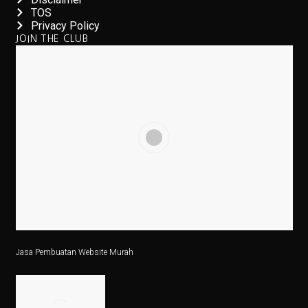
Vivo dan APR Gagal Beli BBM Impor dari Pertamina
TOS
Privacy Policy
5 Fakta Menarik Zvartnots, Katedral yang Hancur Akib
JOIN THE CLUB
Alasan Joko Anwar Pilih Sutradara Muda untuk Film B
Mobil Listrik Tanpa Perlu Dicas? Daihatsu Rocky Hyb
Bisakah Mencukur Bulu Kemaluan Sampai Bersih? Ini 
5 Latihan Gym yang Mudah Dilihat Tapi Sulit Dilakuka
6 Perbedaan Bisnis dan Kewirausahaan Sejati
5 Jenis Surat Bisnis yang Harus Diketahui Pebisnis
5 Kodok Unik dengan Duri Langka dari Genus Bufo
Mengapa Perang Jadi Awal Lahirnya Negara Baru?
Jasa Pembuatan Website Murah
Net Sell Asing Besar, Ini Outlook IHSG Hingga Akhir T
5 Fakta Menakjubkan Vicuña, Hewan Andes yang Lebih