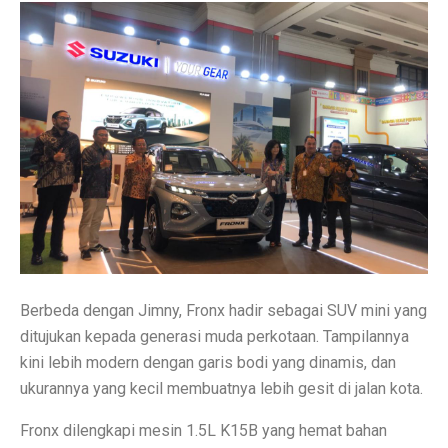
Contoh Soal Matematika SMA Lengkap dengan Pembah
Ternyata Ini Rasanya Punya Interpreter AI di Telinga
Realme 15 Pro 5G Jadi Smartphone Turnamen MLBB M
IMX 2025 Dimulai 10 Oktober 2025, Hadirkan Tokoh d
PGE Dorong Inovasi Energi Panas Bumi Capai 3 GW M
Elon Musk Pecahkan Rekor Kekayaan, Jadi Orang Perta
Jangan Lupa Cek Pesanan Online, Ini 7 Sifat Psikologis
Proyek Meta Raksasa: Pusat Data AI Seluas 70 Lapan
Berbeda dengan Jimny, Fronx hadir sebagai SUV mini yang
ditujukan kepada generasi muda perkotaan. Tampilannya
Cuaca Bangka Belitung Memasuki Musim Hujan 2025, 
kini lebih modern dengan garis bodi yang dinamis, dan
HP Stylish dengan Fitur Lengkap? TECNO Spark 20 Pr
ukurannya yang kecil membuatnya lebih gesit di jalan kota.
Pahami Perbedaan Kesehatan Baterai dan Cycle Count d
Fronx dilengkapi mesin 1.5L K15B yang hemat bahan