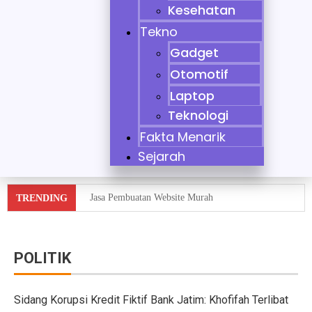
Kesehatan
Tekno
Gadget
Otomotif
Laptop
Teknologi
Fakta Menarik
Sejarah
Jasa Pembuatan Website Murah
TRENDING
Tidak Bisa Menjaga Sikap, Nikita Mirzani Dituntut 11 
10 Mobil Klasik yang Jadi Incaran Kolektor
POLITIK
Jaecoo J8 vs Hyundai Santa Fe Hybrid vs Mazda CX-60
Sidang Korupsi Kredit Fiktif Bank Jatim: Khofifah Terlibat
Pebisnis Diler Prediksi Penjualan Mobil 2025 Turun da