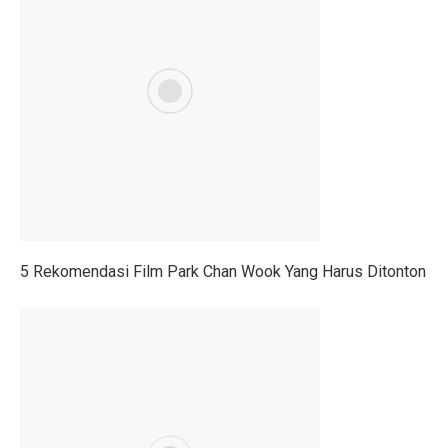
Opini: Menghadapi Era TUNA dan Strategi Ekonomi B
4 Prinsip Keuangan Buffett yang Bebaskan Anda dari U
Ramalan Zodiak Jumat 3 Oktober 2025: Kejutan di Ten
Gerah Maksimal! Rahasia Panas Kota Pahlawan
Musim Hujan Datang, Waspadai Jamur Kaca Mobil, Hu
Hujan Musim Normal, Tapi Tetap Waspada Bencana Hid
Penelitian: Bencana Alam Ancam Kesejahteraan Eropa
5 Rekomendasi Film Park Chan Wook Yang Harus Ditonton
Film Rangga & Cinta Tayang di Batam, Kali Pertama Ja
5 Kondisi Ibu Hamil Perlu Vaksin RSV, Juga Penting un
Cuaca Tana Toraja 1 Oktober 2025: Cerah Pagi, Siang 
Cuaca Cerah di Toraja Utara Penuh Kesejukan 1 Oktobe