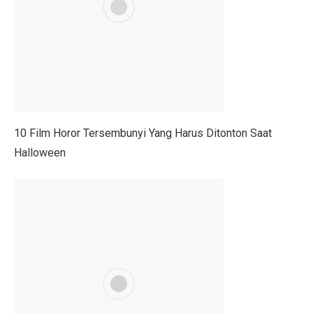
Prakiraan Cuaca Kaltara 2 Oktober 2025: Cerah Berawa
Tropic Warm: Teknologi EIGER Jaga Tubuh Tetap Hanga
Lokasi Syuting Film Indonesia yang Jadi Wisata, Terma
Bagian 2 – Jika PKI Menang 30 September: Negeri Bar
5 Fakta Menarik Doha, Kota Mewah di Tengah Timur 
10 Film Horor Tersembunyi Yang Harus Ditonton Saat
5 Tips Sukses Buka Usaha di Rest Area Saat Akhir Peka
Halloween
Gempa 6,9 Magnitudo Filipina Tewarkan 69 Jiwa
Ini yang Harus Kamu Lakukan Saat Bantu Persalinan Da
Waspadai Hujan Petir di Jabar dalam Dua Hari Mendata
RUU P2SK Disahkan di Paripurna DPR Hari Ini
5 Perbedaan Utama Lembaga Keuangan Syariah dan Ko
BAIC BJ30 Hybrid Jadi Sorotan GIIAS Bandung 2025,