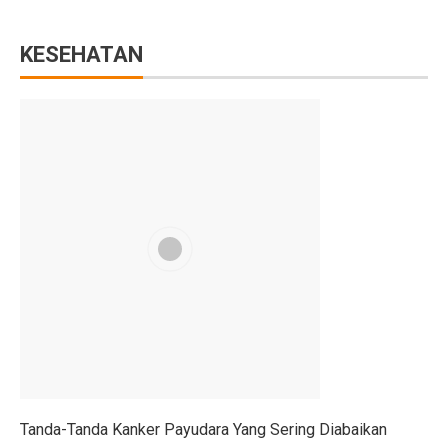
Pilih Saham Lapis Dua WIFI, IRSX, dan INET, Ini Rek
KESEHATAN
Mengungkap Kelemahan Industri Film Secara Terbuka
Ekonom: Stimulus Kecil, Hanya Jaga Persepsi Pertumb
4 Dampak Negatif Cahaya Biru pada Kulit
100 Ucapan Selamat Hari Batik Nasional 2025 untuk C
Kinerja BUMA Internasional Grup (DOID) Terganggu, I
Sudah Saatnya Merancang Masa Depan Lansia
Siapa Saja yang Menemukan Mikroskop? Ini Fakta Men
7 Kesalahan Umum Anggaran Bulanan yang Rusak Keu
Tahu atau Tempe, Mana yang Lebih Baik untuk Turunk
Mid Caps Jadi Target, Analis Ungkap Strategi Efektif 
Tanda-Tanda Kanker Payudara Yang Sering Diabaikan