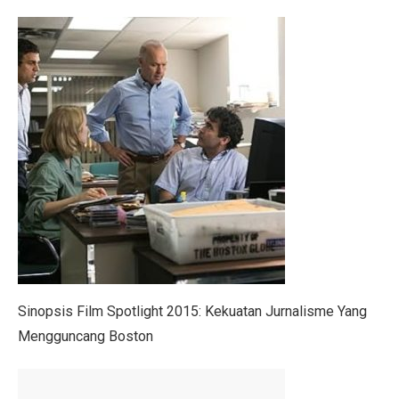
Menteri UMKM: Makan Bergizi Gratis Bisa Bangkitkan
Orang Terkaya Termuda di Usia 19 Tahun, Ini Asal Ke
LBH Surabaya Laporkan Kembali Tragedi Kanjuruhan 
Pilkada Pernah Larang Dinasti, Tapi Dihentikan MK
Ketua Umum IMI Percaya MotoGP 2025 Bawa Manfaat 
Tabel Lemak Tubuh Pria dan Wanita, Apakah Kamu Ide
Tabel Berat Badan Ideal Bayi Sesuai Panduan WHO
Berita Bahagia! Stasiun KRL JIS Siap Beroperasi Akhir
Jakarta Film Week 2025: Bangkitkan Energi Sinema dan 
Sinopsis Film Spotlight 2015: Kekuatan Jurnalisme Yang
Mengguncang Boston
10 Kota Dunia dengan Sewa Rumah Mahal, Nomor 4 Me
Penutupan AS Bikin Emas Berkilau, Melayang ke US$ 