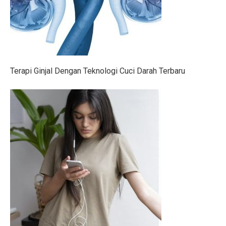
6 Zodiak Siap Meraih Puncak Ekonomi dan Kejutan Lua
IHSG Naik, Investor Harus Tahu Ini!
Patriot Bond Segera Dirilis, Danantara Ajukan Izin ke 
Terapi Ginjal Dengan Teknologi Cuci Darah Terbaru
Saham Mid Cap Siap Melonjak Hingga Akhir 2025, Ini
Ingin Buka 10 SPBU Baru, BP-AKR Minta Tambahan 
Pertumbuhan Ekonomi RI Diproyeksikan di Bawah 5,2%
5 Fakta Menarik Pulau Trasimeno, Danau Terbesar di It
Senam Aerobik 15 Menit Bakar Berapa Kalori? Ini Jaw
Dari Lokal ke Global, 1001 Sepatu Debut di London 
3 Resep Tekwan Sagu Populer, Ini Cara Membuatnya
3 Film dan Drama Korea tentang Cerita Pemandu Sorak