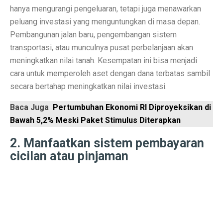
hanya mengurangi pengeluaran, tetapi juga menawarkan
Laptop Murah 4 Jutaan untuk Pelajar Aktif, Tugas Lanc
peluang investasi yang menguntungkan di masa depan.
Pembangunan jalan baru, pengembangan sistem
Honda PCX160: Spesifikasi Mewah yang Membuat Ngil
transportasi, atau munculnya pusat perbelanjaan akan
Pengguna Adobe Analytics, Waspada! Celah Ini Ancam
meningkatkan nilai tanah. Kesempatan ini bisa menjadi
cara untuk memperoleh aset dengan dana terbatas sambil
5 Fakta Menarik Kota Lalitpur, Kota Tua Penuh Kuil di
secara bertahap meningkatkan nilai investasi.
Xiaomi 15T vs Honor 400, Kamera Hebat di Bawah Rp6
Baca Juga
Pertumbuhan Ekonomi RI Diproyeksikan di
Perbandingan Xiaomi 15T vs 15T Pro: Spesifikasi dan H
Bawah 5,2% Meski Paket Stimulus Diterapkan
Revolusi Data: AI Mengubah Pengelolaan Informasi di E
2. Manfaatkan sistem pembayaran
cicilan atau pinjaman
Samsung Pertahankan Model Plus di Galaxy S26 Setel
MDRN dan Genertec Kolaborasi di Industri, Kesehatan,
Workshop SOHIB Berkelas Kemkomdigi: Mengembangkan
Vivo Y03t vs X100: Perbandingan Harga dan Fitur!