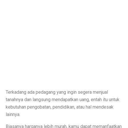
Rute Trans Batam Koridor 2: Batam Center ke Tanjung
Bantuan Stimulus untuk Tingkatkan Ekonomi di Atas 
Membangun Ekosistem Zakat untuk Kemakmuran Bang
Sidang Korupsi Kredit Fiktif Bank Jatim: Khofifah Terl
Harga Saham COIN Melonjak 3.000% Sejak IPO, Pasar
Tok, DPR Setujui Perubahan UU, Kementerian BUMN B
Pengusaha Diminta Ikut Perkuat Restorasi Gambut di K
Ramalan Zodiak Aries dan Taurus 2 Oktober 2025: Cint
Terkadang ada pedagang yang ingin segera menjual
tanahnya dan langsung mendapatkan uang, entah itu untuk
Asuransi Kaltim-Kaltara Mengalami Kontraksi, Literasi 
kebutuhan pengobatan, pendidikan, atau hal mendesak
Psikiater Tidak Cocok? Ini Tanda Kamu Butuh Pendapa
lainnya.
Prakiraan Cuaca BMKG Hang Nadim Batam Hari Ini 2 
Biasanya harganya lebih murah, kamu dapat memanfaatkan