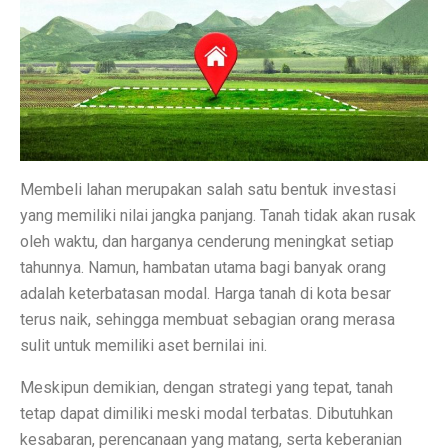
Inspirasi Warna Cat Pagar yang Elegan dan Pasti Sukses
Tips Pemasangan Plafon PVC Rangka Hollow Modern
8 Ciri Rumah Tropis Sederhana: Hunian Asri, Sejuk, 
Keunggulan dan Kekurangan Plafon PVC yang Harus Di
Literasi AI Jadi Dasar Penting bagi Talent Digital
Membeli lahan merupakan salah satu bentuk investasi
Studi: Risiko Penyakit Jantung Terkait Hampir Semua 
yang memiliki nilai jangka panjang. Tanah tidak akan rusak
oleh waktu, dan harganya cenderung meningkat setiap
5 Ciri Interior Rumah Scandinavian yang Sederhana da
tahunnya. Namun, hambatan utama bagi banyak orang
Tugas dan Wewenang OJK, Regulator dari Krisis Keua
adalah keterbatasan modal. Harga tanah di kota besar
terus naik, sehingga membuat sebagian orang merasa
5 Fakta Menarik Ikan Green Terror yang Agresif dan M
sulit untuk memiliki aset bernilai ini.
5 Rekomendasi Film Park Chan Wook yang Harus Dito
Meskipun demikian, dengan strategi yang tepat, tanah
Ulang Tahun ke-34, Excelso Hadirkan Seri Matcha Roy
tetap dapat dimiliki meski modal terbatas. Dibutuhkan
kesabaran, perencanaan yang matang, serta keberanian