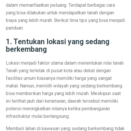
Terapi Ginjal dengan Teknologi Cuci Darah Terbaru
dalam memanfaatkan peluang. Terdapat berbagai cara
yang bisa dilakukan untuk mendapatkan tanah dengan
5 Rahasia Kehidupan Panjang Manusia Tertua
biaya yang lebih murah. Berikut lima tips yang bisa menjadi
10 Karya Lukis Hendra Gunawan yang Terkenal Dunia
panduan.
Casa Modena, Kafe Rumah yang Nyaman di Modena x 
1. Tentukan lokasi yang sedang
berkembang
Desain Rumah Minimalis, Tampilan Menarik!
Prakiraan Cuaca OKU Timur 2 Oktober 2025: Martapura
Lokasi menjadi faktor utama dalam menentukan nilai tanah.
Tanah yang terletak di pusat kota atau dekat dengan
Lukisan Raden Saleh: Ikon Seni Nusantara
fasilitas umum biasanya memiliki harga yang sangat
Mengungkap Pengalaman Suara Hebat di Galaxy Buds 
mahal. Namun, memilih wilayah yang sedang berkembang
bisa memberikan harga yang lebih murah. Meskipun saat
Laptop Lokal Harga 2 Jutaan dengan Spesifikasi Gahar
ini terlihat jauh dari keramaian, daerah tersebut memiliki
Rahasia iPhone 17 Pro Max Tahan Panas: Teknologi SS
potensi meningkatkan nilainya ketika pembangunan
infrastruktur mulai berlangsung.
Detoks Digital untuk Gen Z, Tenangkan Pikiran?
Membeli lahan di kawasan yang sedang berkembang tidak
5 HP Android Tercepat 2025 dengan Snapdragon 8 Elit