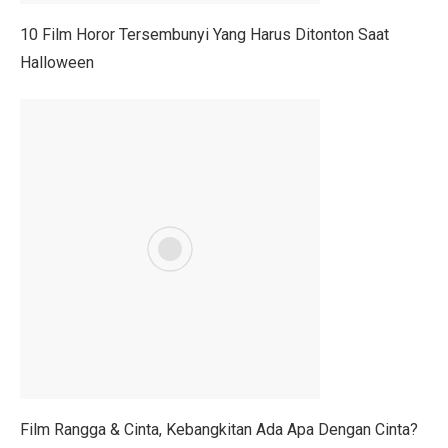
Berapa Lama Info GTK Kode 02 Berubah ke 16 TPG Tr
10 Film Horor Tersembunyi Yang Harus Ditonton Saat
Halloween
UU BUMN Disahkan, Puan Waspadai Kekuasaan Tumpa
Jangan Lakukan 5 Kebiasaan Ini, Bisa Bikin Kamu Misk
Indonesia Kekurangan Kebijakan Publik Berkualitas, Tan
Gelar dan Pendidikan Presiden Indonesia: Dari Soekar
PMKRI Demo di Kantor Bupati TTU, Minta Realisasi B
Gaza Dikuasai atau Bebas? Ini 20 Poin Rencana Perda
Daftar Nama Pejabat Lengkap ! Walikota Jambi Maulana
Pegiat Bank Sampah Bali Terkejut dengan Larangan A
Profil Lukmanul Hakim, Ketua MUI Ekonomi yang Wafa
Harga Saham BBCA Anjlok, Ini Kinerja dan Prediksi An
Film Rangga & Cinta, Kebangkitan Ada Apa Dengan Cinta?