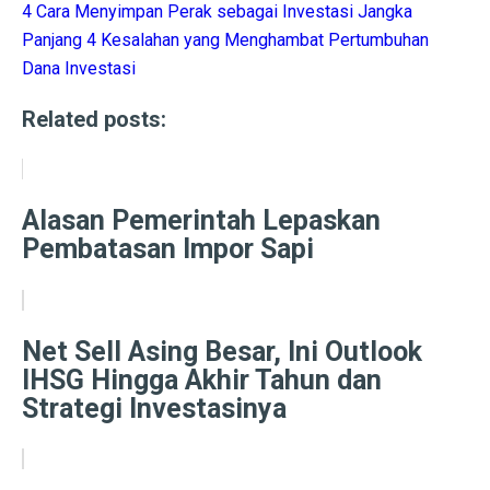
4 Cara Menyimpan Perak sebagai Investasi Jangka
Opini: Menghadapi Era TUNA dan Strategi Ekonomi B
Panjang
4 Kesalahan yang Menghambat Pertumbuhan
4 Prinsip Keuangan Buffett yang Bebaskan Anda dari U
Dana Investasi
Ramalan Zodiak Jumat 3 Oktober 2025: Kejutan di Ten
Related posts:
Gerah Maksimal! Rahasia Panas Kota Pahlawan
Musim Hujan Datang, Waspadai Jamur Kaca Mobil, Hu
Alasan Pemerintah Lepaskan
Hujan Musim Normal, Tapi Tetap Waspada Bencana Hid
Pembatasan Impor Sapi
Penelitian: Bencana Alam Ancam Kesejahteraan Eropa
Film Rangga & Cinta Tayang di Batam, Kali Pertama Ja
Net Sell Asing Besar, Ini Outlook
5 Kondisi Ibu Hamil Perlu Vaksin RSV, Juga Penting un
IHSG Hingga Akhir Tahun dan
Strategi Investasinya
Cuaca Tana Toraja 1 Oktober 2025: Cerah Pagi, Siang 
Cuaca Cerah di Toraja Utara Penuh Kesejukan 1 Oktobe