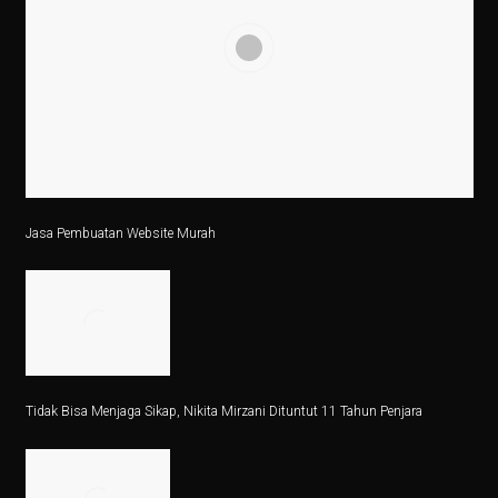
Ilmuwan Perempuan Indonesia Ciptakan Teknologi Atas
Penurunan 6,56 Persen Kinerja Impor pada Agustus 202
Alasan Pemerintah Lepaskan Pembatasan Impor Sapi
Aksi Wifi Usai Digenggam Hashim: Luncurkan Anak Pe
Cabai Merah Picu Kenaikan Inflasi 0,21 Persen pada S
Jasa Pembuatan Website Murah
5 Fakta Menarik Kota Mumbai, Ibu Kota Film Bollywoo
Film Sumber Daya Manusia: Eksplorasi Nawapol Thamro
4 Tips Investasi Perak Jangka Panjang
Jantung di Sisi Kanan Dada: Apa Itu?
Tidak Bisa Menjaga Sikap, Nikita Mirzani Dituntut 11 Tahun Penjara
Kunci Jawaban Ekonomi Kelas 11 Halaman 30 Bab 2 K
Pemerintah Tutup, Ekonomi AS Kena Dampak Berantai