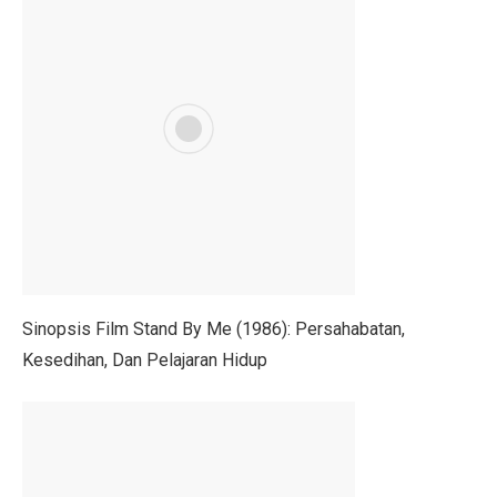
Pilih Saham Lapis Dua WIFI, IRSX, dan INET, Ini Rek
Mengungkap Kelemahan Industri Film Secara Terbuka
Ekonom: Stimulus Kecil, Hanya Jaga Persepsi Pertumb
4 Dampak Negatif Cahaya Biru pada Kulit
100 Ucapan Selamat Hari Batik Nasional 2025 untuk C
Kinerja BUMA Internasional Grup (DOID) Terganggu, I
Sudah Saatnya Merancang Masa Depan Lansia
Siapa Saja yang Menemukan Mikroskop? Ini Fakta Men
Sinopsis Film Stand By Me (1986): Persahabatan,
Kesedihan, Dan Pelajaran Hidup
7 Kesalahan Umum Anggaran Bulanan yang Rusak Keu
Tahu atau Tempe, Mana yang Lebih Baik untuk Turunk
Mid Caps Jadi Target, Analis Ungkap Strategi Efektif 