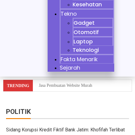
Kesehatan
Tekno
Gadget
Otomotif
Laptop
Teknologi
Fakta Menarik
Sejarah
Jasa Pembuatan Website Murah
TRENDING
Tidak Bisa Menjaga Sikap, Nikita Mirzani Dituntut 11 
10 Mobil Klasik yang Jadi Incaran Kolektor
POLITIK
Jaecoo J8 vs Hyundai Santa Fe Hybrid vs Mazda CX-60
Sidang Korupsi Kredit Fiktif Bank Jatim: Khofifah Terlibat
Pebisnis Diler Prediksi Penjualan Mobil 2025 Turun da