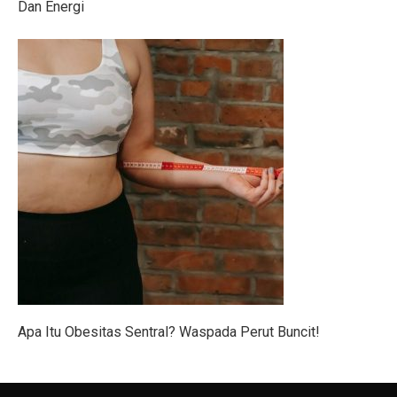
Vivo dan APR Gagal Beli BBM Impor dari Pertamina
Dan Energi
5 Fakta Menarik Zvartnots, Katedral yang Hancur Akib
Alasan Joko Anwar Pilih Sutradara Muda untuk Film B
Mobil Listrik Tanpa Perlu Dicas? Daihatsu Rocky Hyb
Bisakah Mencukur Bulu Kemaluan Sampai Bersih? Ini 
5 Latihan Gym yang Mudah Dilihat Tapi Sulit Dilakuka
6 Perbedaan Bisnis dan Kewirausahaan Sejati
5 Jenis Surat Bisnis yang Harus Diketahui Pebisnis
5 Kodok Unik dengan Duri Langka dari Genus Bufo
Mengapa Perang Jadi Awal Lahirnya Negara Baru?
Apa Itu Obesitas Sentral? Waspada Perut Buncit!
Net Sell Asing Besar, Ini Outlook IHSG Hingga Akhir T
5 Fakta Menakjubkan Vicuña, Hewan Andes yang Lebih