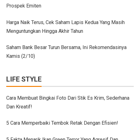
Prospek Emiten
Citroen C3 Sport dan Jeep Gladiator Meluncur di GII
Uji Coba Mobil SUV JAECOO J8 SHS ARDIS di ISDC
Harga Naik Terus, Cek Saham Lapis Kedua Yang Masih
Menguntungkan Hingga Akhir Tahun
Jeep Gladiator Sport Tampil di GIIAS Bandung 2025
GIIAS Bandung 2025: Konsistensi 54 Tahun Toyota Mela
Saham Bank Besar Turun Bersama, Ini Rekomendasinya
Kamis (2/10)
Petualangan Motor Baru! Kove 350F 344cc Dirilis, Liha
Toyota Avanza, Teman Perjalanan Jauh dengan Pembar
LIFE STYLE
7 Ide Pagar Bambu Sederhana untuk Rumah Tropis
10 Model Batu Alam Dinding Minimalis Terbaru
Cara Membuat Bingkai Foto Dari Stik Es Krim, Sederhana
Dan Kreatif!
Ternyata Mudah, Ini 5 Cara Pasang Wallpaper Dinding S
Cara Membuat Bingkai Foto dari Stik Es Krim, Sederha
5 Cara Memperbaiki Tembok Retak Dengan Efisien!
Denah Rumah 6×12 Panjang, Hunian Nyaman Tanpa Ri
5 Fakta Menarik Ikan Green Terror Yang Agresif Dan