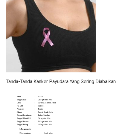
Gen Z Pilih Keseimbangan Kerja dan Hidup, Tidak Min
Kerugian Banjir Jakarta Capai Rp 1,6 Triliun, Teknologi
Musyarakah: Pengertian, Jenis, Syarat, dan Contoh
4 Shio Bangkit dari Keterpurukan Ekonomi di Oktober 
Anak Terkena Influenza A dan B: Kenali Gejala, Tanda
Bisakah Manusia Hidup dengan Satu Paru?
Tanda-Tanda Kanker Payudara Yang Sering Diabaikan
Dari Kelas, Guru Bawa Perjuangan Tragedi Kanjuruhan
5 Kesalahan Umum yang Harus Dihindari Saat Latihan
Mengapa Manusia Lupa Masa Kecil?
Film Korea Paling Cepat Capai 1 Juta Penonton Tahun 
Serangan Burung Jagal Punggung Hitam yang Mematik