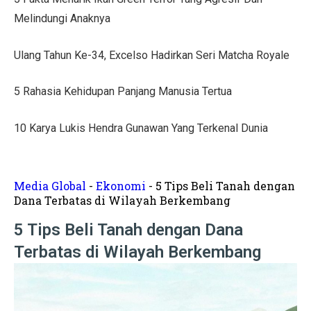
Tips Menata Hiasan Dinding untuk Ruang Tamu Estetis
Melindungi Anaknya
Pasien Konsultasi Kesehatan ke AI? Ini Tanggapan Dokt
Ulang Tahun Ke-34, Excelso Hadirkan Seri Matcha Royale
5 Cara Memperbaiki Tembok Retak dengan Efisien!
5 Rahasia Kehidupan Panjang Manusia Tertua
Harga Kusen UPVC vs Aluminium, Ketahui Perbedaann
Tanda-Tanda Kanker Payudara yang Sering Diabaikan
10 Karya Lukis Hendra Gunawan Yang Terkenal Dunia
Hasil MotoGP Jepang 2025: Marc Marquez Juara Dunia
Tren Rumah Scandinavian: Ciri Khas dan Aturan Desai
Media Global
-
Ekonomi
-
5 Tips Beli Tanah dengan
Dana Terbatas di Wilayah Berkembang
Anti Ribet, Gaya Hias Dinding Modern dari Stik Es Kr
5 Tips Beli Tanah dengan Dana
Idaman! 10 Desain Wajib untuk Rumah Sempit
Terbatas di Wilayah Berkembang
5 Cara Menyemprot Dinding Basah agar Rapi dan Awet!
Mewah dan Megah, 10 Rumah Terbesar di Dunia!