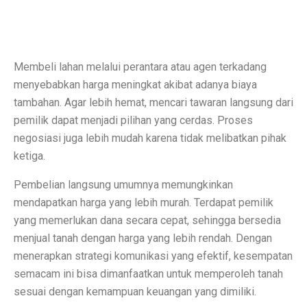
Permintaan Batubara Diperkirakan Pulih di Akhir Tahun
10 Film Horor Tersembunyi yang Harus Ditonton Saat 
WIFI, TLKM dan DSSA Bersaing di Lelang Frekuensi
Membeli lahan melalui perantara atau agen terkadang
menyebabkan harga meningkat akibat adanya biaya
Lomba Pesawat Tempur Generasi Kelima Dimulai, Foto
tambahan. Agar lebih hemat, mencari tawaran langsung dari
Harga Naik Terus, Cek Saham Lapis Kedua yang Masi
pemilik dapat menjadi pilihan yang cerdas. Proses
negosiasi juga lebih mudah karena tidak melibatkan pihak
Jika Benci Panggilan Telepon Tapi Suka Pesan Teks, And
ketiga.
Saham Bank Besar Turun Bersama, Ini Rekomendasinya
Pembelian langsung umumnya memungkinkan
5 Fakta Menarik Kota Gjirokastër, Penuh Bangunan Bat
mendapatkan harga yang lebih murah. Terdapat pemilik
yang memerlukan dana secara cepat, sehingga bersedia
12 Fakta Menarik Batik yang Ditetapkan UNESCO Sel
menjual tanah dengan harga yang lebih rendah. Dengan
menerapkan strategi komunikasi yang efektif, kesempatan
Era Baru TKDN: Menggabungkan Deregulasi dan Perlin
semacam ini bisa dimanfaatkan untuk memperoleh tanah
Penelitian: Asam Laut Meningkat, Pengaruh pada Gigi 
sesuai dengan kemampuan keuangan yang dimiliki.