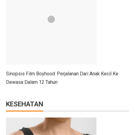
4 Manfaat Literasi Keuangan Awal, Wajib Ketahui!
Kemendag Hukum Dua Koperasi Pelanggar Aturan Distr
Cara Mengatur Putaran Kipas Angin Saat Cuaca Dingin
Bisakah Menggabungkan Pil KB dengan Alat Kontraseps
Momen Menkeu Purbaya Makan Ayam Penyet di Warun
7 Drama Tiongkok dengan Tokoh Perempuan Pemimpin,
Sinopsis Film Boyhood: Perjalanan Dari Anak Kecil Ke
Musyarakah Mutanaqisah: Pengertian, Rukun, dan Atur
Dewasa Dalam 12 Tahun
25 Cerita Sejarah Indonesia yang Menarik untuk Anak-
Batuk Terus-Menerus pada Dewasa, Cari Penyebabnya
KESEHATAN
5 Tips Beli Tanah dengan Dana Terbatas di Wilayah B
Peringatan BMKG: 12 Wilayah Sulawesi Utara Diguyur
Trump dan Pfizer Sepakat Turunkan Harga Obat di AS