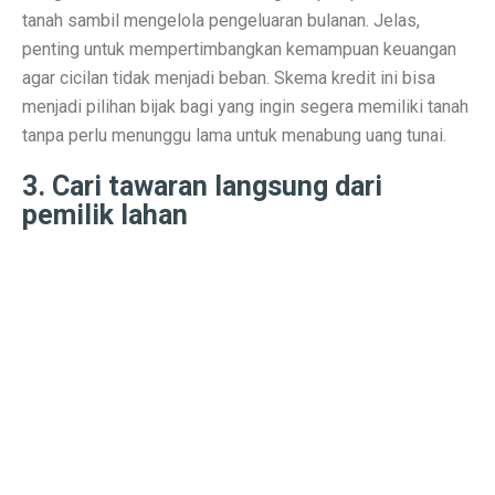
tanah sambil mengelola pengeluaran bulanan. Jelas,
Contoh Soal Matematika SMA Lengkap dengan Pembah
penting untuk mempertimbangkan kemampuan keuangan
Ternyata Ini Rasanya Punya Interpreter AI di Telinga
agar cicilan tidak menjadi beban. Skema kredit ini bisa
menjadi pilihan bijak bagi yang ingin segera memiliki tanah
Realme 15 Pro 5G Jadi Smartphone Turnamen MLBB M
tanpa perlu menunggu lama untuk menabung uang tunai.
IMX 2025 Dimulai 10 Oktober 2025, Hadirkan Tokoh d
3. Cari tawaran langsung dari
PGE Dorong Inovasi Energi Panas Bumi Capai 3 GW M
pemilik lahan
Elon Musk Pecahkan Rekor Kekayaan, Jadi Orang Perta
Jangan Lupa Cek Pesanan Online, Ini 7 Sifat Psikologis
Proyek Meta Raksasa: Pusat Data AI Seluas 70 Lapan
Cuaca Bangka Belitung Memasuki Musim Hujan 2025, 
HP Stylish dengan Fitur Lengkap? TECNO Spark 20 Pr
Pahami Perbedaan Kesehatan Baterai dan Cycle Count d