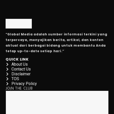
PDIP Percaya IKN Selesai 2027, Adian: 2028 Jadi Ibu K
4 Fakta Menarik tentang Kota yang Ganti Nama untuk A
Daftar Film Indonesia October 2025
“Global Media adalah sumber informasi terkini yang
7 Makanan dan Minuman yang Menyebabkan Kram Per
terpercaya, menyajikan berita, artikel, dan konten
aktual dari berbagai bidang untuk membantu Anda
Pemerintah AS Lumpuh Akibat Krisis Politik: Layana
tetap up-to-date setiap hari.”
QUICK LINK
5 Aplikasi Trading Pro Terbaik Tahun 2025
About Us
Contact Us
5 Manfaat Tidur Tanpa CD dan BH, Sehat!
Disclaimer
TOS
Harga Emas Hari Ini 1 Oktober 2025, Antam Kembali 
Privacy Policy
JOIN THE CLUB
Merayakan 5 Tahun, Jakarta Film Week 2025, Nyalakan
Cara Menggunakan Mesin Chest Fly di Gym
IHSG Turun 0,21%, EMTK dan SCMA Melonjak Akibat