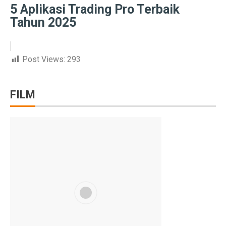
Prakiraan Cuaca Kaltara 2 Oktober 2025: Cerah Berawa
5 Aplikasi Trading Pro Terbaik
Tahun 2025
Tropic Warm: Teknologi EIGER Jaga Tubuh Tetap Hanga
Lokasi Syuting Film Indonesia yang Jadi Wisata, Terma
Post Views:
293
Bagian 2 – Jika PKI Menang 30 September: Negeri Bar
5 Fakta Menarik Doha, Kota Mewah di Tengah Timur 
FILM
5 Tips Sukses Buka Usaha di Rest Area Saat Akhir Peka
Gempa 6,9 Magnitudo Filipina Tewarkan 69 Jiwa
Ini yang Harus Kamu Lakukan Saat Bantu Persalinan Da
Waspadai Hujan Petir di Jabar dalam Dua Hari Mendata
RUU P2SK Disahkan di Paripurna DPR Hari Ini
5 Perbedaan Utama Lembaga Keuangan Syariah dan Ko
BAIC BJ30 Hybrid Jadi Sorotan GIIAS Bandung 2025,