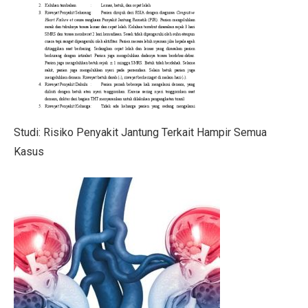
SRAJ Alami Kerugian di Semester I, Perhatikan Reko
Pemenang Film Pendek Keselamatan Berkendara dari 
Studi: Golongan Darah Terkait Risiko Stroke Dini
10 Cara Membentuk Lengan Kekar Tanpa Ke Gym
Kinerja Sejahteraraya (SRAJ) Tertekan di Semester I-2
Studi: Risiko Penyakit Jantung Terkait Hampir Semua
Kasus
Rayakan Ulang Tahun ke-36, Bisnis Digital Bank Raya
Benarkah Angkat Beban Bakar Lebih Banyak Kalori dar
7 Fakta Menarik Burung Penjerit, Burung Berisik den
5 Fakta Menarik Misi Voyager, Penjelajah Antariksa
Purbaya Mulai Atur Anggaran Stimulus Ekonomi Kuart
7 Tips Minum Air, Mudah dan Penting!