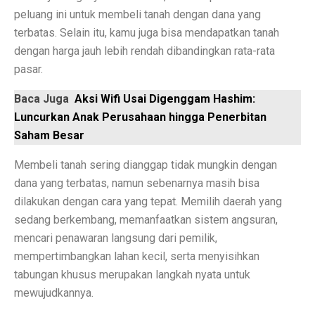
peluang ini untuk membeli tanah dengan dana yang
Prakiraan Cuaca Palembang Hari Ini, Hujan Siang Hari
terbatas. Selain itu, kamu juga bisa mendapatkan tanah
7 Shio yang Jalannya Kaya Terbuka, Mulai 3 Oktober 
dengan harga jauh lebih rendah dibandingkan rata-rata
pasar.
5 Fakta Menarik Sejarah Kota Boston, Pusat Revolusi 
Baca Juga
Aksi Wifi Usai Digenggam Hashim:
Adu Sengit Grup Astra, Triputra & Saratoga dalam Bis
Luncurkan Anak Perusahaan hingga Penerbitan
50 Ucapan Selamat Hari Batik Nasional 2025 yang Pen
Saham Besar
4 Fakta Menarik Etnis Han, Penemu Kertas dan Tes C
Membeli tanah sering dianggap tidak mungkin dengan
dana yang terbatas, namun sebenarnya masih bisa
Film Rangga & Cinta, Kebangkitan Ada Apa Dengan Ci
dilakukan dengan cara yang tepat. Memilih daerah yang
Kisah Cinta Enzy Storia dan Suami Diplomat yang Kem
sedang berkembang, memanfaatkan sistem angsuran,
mencari penawaran langsung dari pemilik,
Sinopsis Film Spotlight 2015: Kekuatan Jurnalisme y
mempertimbangkan lahan kecil, serta menyisihkan
Sinopsis Film Stand By Me (1986): Persahabatan, Kesed
tabungan khusus merupakan langkah nyata untuk
mewujudkannya.
Sinopsis Film Boyhood: Perjalanan dari Anak Kecil ke