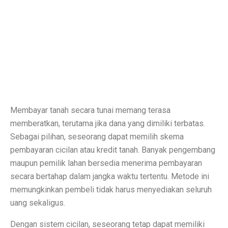
Perbandingan ADV160 vs Nmax 155, Lihat Spesifikasi
7 HP Flagship Android Terkencang 2025, Bukan Hanya 
Air Minum Biru: Inovasi Teknologi yang Buka Peluang
Gaming Lancar Tanpa Ngelag, Infinix GT 30 Jadi Solus
Amazfit Buka Store Pertama di Indonesia, Luncurkan T
Membayar tanah secara tunai memang terasa
Siap Kalahkan Samsung S25 FE, 3 HP Kamera Telephot
memberatkan, terutama jika dana yang dimiliki terbatas.
Sebagai pilihan, seseorang dapat memilih skema
Elon Musk Jadi Orang Kaya Pertama Dunia dengan Rp 8
pembayaran cicilan atau kredit tanah. Banyak pengembang
3 Rekomendasi HP Spek Gahar Harga Terjangkau di Ok
maupun pemilik lahan bersedia menerima pembayaran
secara bertahap dalam jangka waktu tertentu. Metode ini
TECNO Pova 6 Pro 5G: Gaming Murah dengan Koneks
memungkinkan pembeli tidak harus menyediakan seluruh
Perbandingan Vivo Y28, Y03t, dan X100: HP Favoritm
uang sekaligus.
Pesan Awal iPhone 17 Mulai Oktober–November 2025
Dengan sistem cicilan, seseorang tetap dapat memiliki