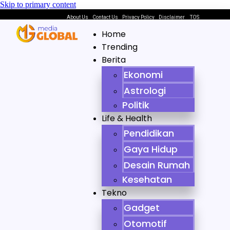
Skip to primary content
About Us
Contact Us
Privacy Policy
Disclaimer
TOS
Home
Trending
Berita
Ekonomi
Astrologi
Politik
Life & Health
Pendidikan
Gaya Hidup
Desain Rumah
Kesehatan
Tekno
Gadget
Otomotif