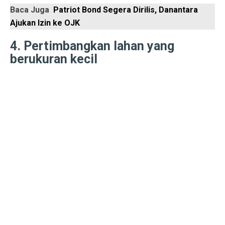
6 Aplikasi Sadap WhatsApp Anak Tersembunyi dan Prak
Baca Juga
Patriot Bond Segera Dirilis, Danantara
Ajukan Izin ke OJK
Apa Itu Obesitas Sentral? Waspada Perut Buncit!
Apa Itu ‘Bayi Karnivora’? Tren Mencurigakan dari Ahli
4. Pertimbangkan lahan yang
berukuran kecil
5 Fakta Penting Sebelum Pasar Dibuka
7 Tanda Awal Rabies yang Sering Diabaikan
Uni Eropa Umumkan Pajak Karbon Lintas Batas Perta
Unduh Lagu Waste No Time (OST Asmara Gen Z) MP
Spesifikasi dan Harga Mitsubishi Pajero Sport Terba
Rekomendasi Teknikal Saham ASSA, ARCI, BWPT dari 
Strategi Buffett: Kelola Uang Tanpa Rugi di 2025
Cara Jadi Jutawan ala Charlie Munger: 7 Langkah Efekt
Indeks Tabungan Konsumen Tumbuh Lemah di Septembe