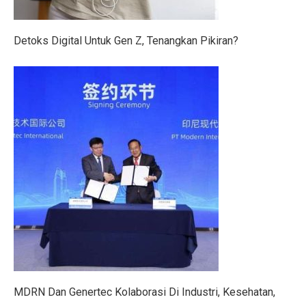
Lebih dari Perawat, Jasa Caregiver Bawa Harapan
Teknologi Indonesia dan Bursa Asia Kompak Naik, Ini
Detoks Digital Untuk Gen Z, Tenangkan Pikiran?
5 Fakta Menarik Burung Grey Junglefowl, Simbol Kebe
Di Balik Kenaikan Bunga Deposito Dolar
Pesan ORI028 di bank bjb, Investasi Dijamin Negara
Rokok: Antara Ekonomi dan Kesehatan, Pilihan Menke
4 Fakta Menarik Orchid Dottyback, Ikan Pembohong T
6 Cara Tetap Bugar Meski Sibuk di Meja Kerja, Coba S
Jadwal Gym Pemula untuk Massa Otot, Efektif dan Mud
5 Fakta Menarik & Sinopsis Film ‘Dopamin’, Cinta di 
5 Fakta Menakjubkan Rasi Orion, Mulai dari Supernov
MDRN Dan Genertec Kolaborasi Di Industri, Kesehatan,