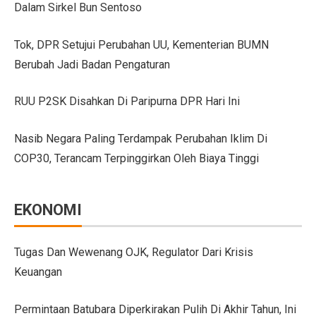
Dalam Sirkel Bun Sentoso
GIIAS Bandung 2025 Tampilkan 18 Merek Kendaraan Ba
Tok, DPR Setujui Perubahan UU, Kementerian BUMN
GIIAS Bandung 2025: Sinergi Pemerintah, Industri, da
Berubah Jadi Badan Pengaturan
Lebih Banyak Pilihan, Ini Keunggulan V-belt Aftermark
RUU P2SK Disahkan Di Paripurna DPR Hari Ini
Trio Unggulan Suzuki di GIIAS Bandung 2025: Jimny 
Nasib Negara Paling Terdampak Perubahan Iklim Di
Daihatsu Rocky Diluncurkan di GIIAS: SUV Kompak d
COP30, Terancam Terpinggirkan Oleh Biaya Tinggi
Hyundai Akan Rilis Mobil Listrik Baru Tahun Ini
Arista Bawa Farizon, Mobil Niaga Listrik yang Siap 
EKONOMI
28 Kendaraan Perusahaan di Aceh Tamiang Pakai Pelat
Pengalaman Pertama Mengemudi Jaecoo J8, SUV Prem
Tugas Dan Wewenang OJK, Regulator Dari Krisis
Keuangan
GIIAS Bandung 2025: Komitmen Gaikindo Dukung Pe
Persaingan BMW dan Mercedes-Benz Hadapi Bebas Bea
Permintaan Batubara Diperkirakan Pulih Di Akhir Tahun, Ini