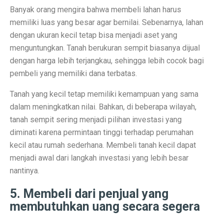
Banyak orang mengira bahwa membeli lahan harus
Ramalan Zodiak Libra dan Scorpio 2 Oktober 2025: Cin
memiliki luas yang besar agar bernilai. Sebenarnya, lahan
dengan ukuran kecil tetap bisa menjadi aset yang
Sentimen Konsumen Menurun: Indeks Kepercayaan dan
menguntungkan. Tanah berukuran sempit biasanya dijual
Ramalan Jawa: 7 Weton Siap Bawa Kekayaan di Oktobe
dengan harga lebih terjangkau, sehingga lebih cocok bagi
pembeli yang memiliki dana terbatas.
Semua Weton Jawa Beruntung! Energi Rezeki Tersembu
Tanah yang kecil tetap memiliki kemampuan yang sama
Cara Pintar Memilih Tenor KPR dengan Bunga Rendah 
dalam meningkatkan nilai. Bahkan, di beberapa wilayah,
7 Jenis Pembelian yang Masih Terasa Memboroskan Ba
tanah sempit sering menjadi pilihan investasi yang
diminati karena permintaan tinggi terhadap perumahan
Ketua Freeport Berbicara Proyeksi Produksi Katoda da
kecil atau rumah sederhana. Membeli tanah kecil dapat
Angkutan Barang Udara Menurun, Harga Tinggi Jadi P
menjadi awal dari langkah investasi yang lebih besar
nantinya.
Pemprov Jabar Jamin Rp 50 Triliun BGN Tetap di Dae
5. Membeli dari penjual yang
Saham Ayam Goreng Salim (FAST) Melonjak Dua Kali 
membutuhkan uang secara segera
Ramalan Zodiak Aquarius dan Pisces 2 Oktober 2025: K