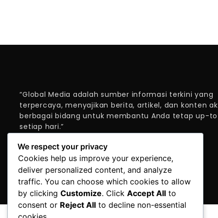
“Global Media adalah sumber informasi terkini yang
terpercaya, menyajikan berita, artikel, dan konten ak
berbagai bidang untuk membantu Anda tetap up-t
setiap hari.”
We respect your privacy
Cookies help us improve your experience,
deliver personalized content, and analyze
traffic. You can choose which cookies to allow
by clicking
Customize
. Click
Accept All
to
consent or
Reject All
to decline non-essential
cookies.