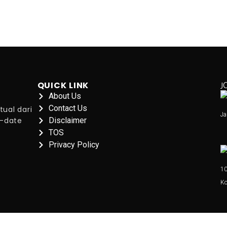
QUICK LINK
J
About Us
Contact Us
tual dari
Ja
o-date
Disclaimer
TOS
Privacy Policy
10
Ko