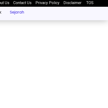
out Us
Contact Us
Privacy Policy
Disclaimer
TOS
k
Sejarah