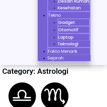
Desain Rumah
Kesehatan
Tekno
Gadget
Otomotif
Laptop
Teknologi
Fakta Menarik
Sejarah
Category: Astrologi