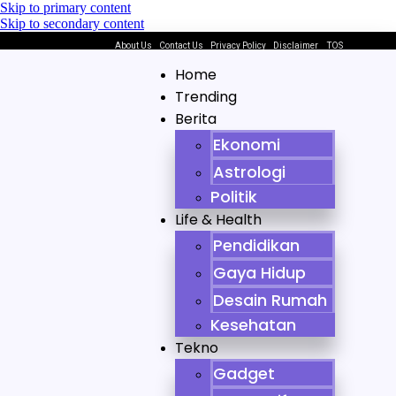
Skip to primary content
Skip to secondary content
About Us
Contact Us
Privacy Policy
Disclaimer
TOS
Home
Trending
Berita
Ekonomi
Astrologi
Politik
Life & Health
Pendidikan
Gaya Hidup
Desain Rumah
Kesehatan
Tekno
Gadget