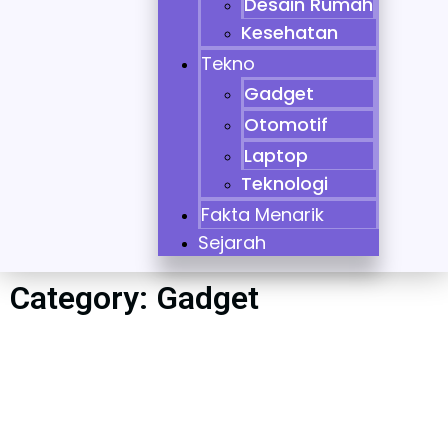
Desain Rumah
Kesehatan
Tekno
Gadget
Otomotif
Laptop
Teknologi
Fakta Menarik
Sejarah
Category: Gadget