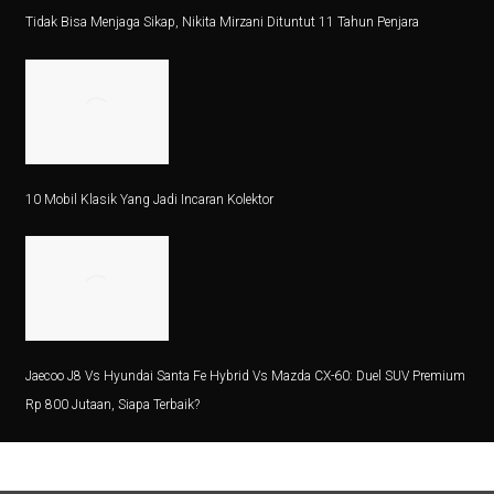
BMKG Umumkan Peringatan Cuaca Jambi, 6 Wilayah Hu
Tidak Bisa Menjaga Sikap, Nikita Mirzani Dituntut 11 Tahun Penjara
Aktivasi Rekening BRI Dormant via Aplikasi BRImo
Profil Nicole Kidman: Karier, Film, dan Penghargaan
7 Cara Mengatasi Nyeri Perut Pasca Olahraga
Indocement (INTP) Menghadapi Tantangan Permintaan
10 Mobil Klasik Yang Jadi Incaran Kolektor
11 Dampak Shutdown AS pada Ekonomi dan Rakyat
Aturan Pemakaian MgSO4 pada Ibu Hamil
7 Fakta Menarik Grand Canyon, Ngarai Raksasa di Ariz
Kapan Nyamuk Aedes Aegypti Aktif?
Jaecoo J8 Vs Hyundai Santa Fe Hybrid Vs Mazda CX-60: Duel SUV Premium
Rp 800 Jutaan, Siapa Terbaik?
Prakiraan Cuaca Sulawesi Utara Malam Ini, Wilayah Be
Film Cyberbullying: Remaja SMP Hancur oleh Perundun