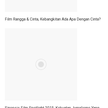
Menteri UMKM: Makan Bergizi Gratis Bisa Bangkitkan
Orang Terkaya Termuda di Usia 19 Tahun, Ini Asal Ke
Film Rangga & Cinta, Kebangkitan Ada Apa Dengan Cinta?
LBH Surabaya Laporkan Kembali Tragedi Kanjuruhan 
Pilkada Pernah Larang Dinasti, Tapi Dihentikan MK
Ketua Umum IMI Percaya MotoGP 2025 Bawa Manfaat 
Tabel Lemak Tubuh Pria dan Wanita, Apakah Kamu Ide
Tabel Berat Badan Ideal Bayi Sesuai Panduan WHO
Berita Bahagia! Stasiun KRL JIS Siap Beroperasi Akhir
Jakarta Film Week 2025: Bangkitkan Energi Sinema dan 
10 Kota Dunia dengan Sewa Rumah Mahal, Nomor 4 Me
Penutupan AS Bikin Emas Berkilau, Melayang ke US$ 
Sinopsis Film Spotlight 2015: Kekuatan Jurnalisme Yang