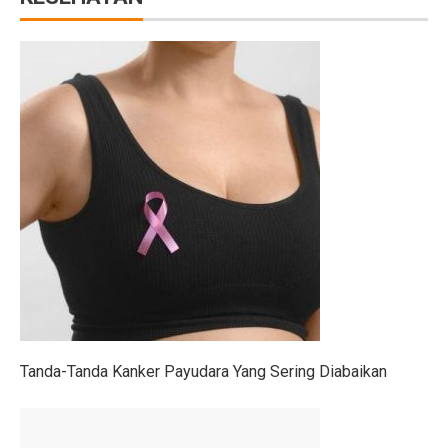
Gen Z Pilih Keseimbangan Kerja dan Hidup, Tidak Min
Kerugian Banjir Jakarta Capai Rp 1,6 Triliun, Teknologi
Musyarakah: Pengertian, Jenis, Syarat, dan Contoh
4 Shio Bangkit dari Keterpurukan Ekonomi di Oktober 
Anak Terkena Influenza A dan B: Kenali Gejala, Tanda
Bisakah Manusia Hidup dengan Satu Paru?
Dari Kelas, Guru Bawa Perjuangan Tragedi Kanjuruhan
5 Kesalahan Umum yang Harus Dihindari Saat Latihan
Mengapa Manusia Lupa Masa Kecil?
Tanda-Tanda Kanker Payudara Yang Sering Diabaikan
Film Korea Paling Cepat Capai 1 Juta Penonton Tahun 
Serangan Burung Jagal Punggung Hitam yang Mematik