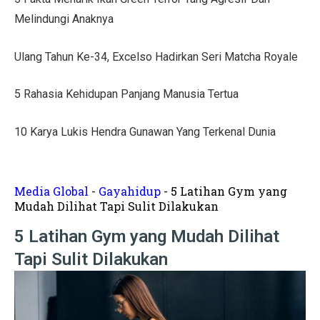
Tips Menata Hiasan Dinding untuk Ruang Tamu Estetis
Melindungi Anaknya
Pasien Konsultasi Kesehatan ke AI? Ini Tanggapan Dokt
Ulang Tahun Ke-34, Excelso Hadirkan Seri Matcha Royale
5 Cara Memperbaiki Tembok Retak dengan Efisien!
5 Rahasia Kehidupan Panjang Manusia Tertua
Harga Kusen UPVC vs Aluminium, Ketahui Perbedaann
Tanda-Tanda Kanker Payudara yang Sering Diabaikan
10 Karya Lukis Hendra Gunawan Yang Terkenal Dunia
Hasil MotoGP Jepang 2025: Marc Marquez Juara Dunia
Tren Rumah Scandinavian: Ciri Khas dan Aturan Desai
Media Global
-
Gayahidup
-
5 Latihan Gym yang
Mudah Dilihat Tapi Sulit Dilakukan
Anti Ribet, Gaya Hias Dinding Modern dari Stik Es Kr
5 Latihan Gym yang Mudah Dilihat
Idaman! 10 Desain Wajib untuk Rumah Sempit
Tapi Sulit Dilakukan
5 Cara Menyemprot Dinding Basah agar Rapi dan Awet!
Mewah dan Megah, 10 Rumah Terbesar di Dunia!