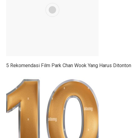
Nasib Negara Paling Terdampak Perubahan Iklim di CO
Maju Pesat Teknologi, Kecerdasan Buatan Jadi Jawaba
Dialog Interaktif LLBK Kupang: Muhaimin Usung NTT 
20 Jawaban Ekonomi Kelas 11 Halaman 30 Bab 2: Peng
223 Aktivis Internasional Ditahan Israel di Jalur Gaza
5 Rekomendasi Film Park Chan Wook Yang Harus Ditonton
Mengapa Suku Bunga Jadi Petunjuk Utama Investor Sepe
DPR Tetapkan RUU Kepariwisataan Jadi UU
RUU P2SK: Dampak Evaluasi DPR pada BI, OJK, dan
10 Aturan Buffett: Gen Z Bisa Mandiri dan Cuan Maksi
Kepala BGN Tak Hentikan MBG Meski Banyak Keracuna
Trump Teken Perintah Eksekutif, Bela Qatar Mati-matia