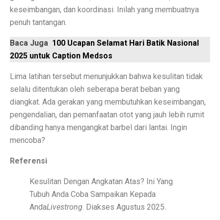
keseimbangan, dan koordinasi. Inilah yang membuatnya
Prakiraan Cuaca Palembang Hari Ini, Hujan Siang Hari
penuh tantangan.
7 Shio yang Jalannya Kaya Terbuka, Mulai 3 Oktober 
Baca Juga
100 Ucapan Selamat Hari Batik Nasional
5 Fakta Menarik Sejarah Kota Boston, Pusat Revolusi 
2025 untuk Caption Medsos
Adu Sengit Grup Astra, Triputra & Saratoga dalam Bis
Lima latihan tersebut menunjukkan bahwa kesulitan tidak
selalu ditentukan oleh seberapa berat beban yang
50 Ucapan Selamat Hari Batik Nasional 2025 yang Pen
diangkat. Ada gerakan yang membutuhkan keseimbangan,
4 Fakta Menarik Etnis Han, Penemu Kertas dan Tes C
pengendalian, dan pemanfaatan otot yang jauh lebih rumit
dibanding hanya mengangkat barbel dari lantai. Ingin
Film Rangga & Cinta, Kebangkitan Ada Apa Dengan Ci
mencoba?
Kisah Cinta Enzy Storia dan Suami Diplomat yang Kem
Referensi
Sinopsis Film Spotlight 2015: Kekuatan Jurnalisme y
Kesulitan Dengan Angkatan Atas? Ini Yang
Sinopsis Film Stand By Me (1986): Persahabatan, Kesed
Tubuh Anda Coba Sampaikan Kepada
Anda
Livestrong
. Diakses Agustus 2025.
Sinopsis Film Boyhood: Perjalanan dari Anak Kecil ke