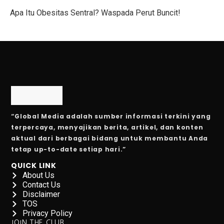
Apa Itu Obesitas Sentral? Waspada Perut Buncit!
PDIP Percaya IKN Selesai 2027, Adian: 2028 Jadi Ibu K
4 Fakta Menarik tentang Kota yang Ganti Nama untuk A
Daftar Film Indonesia October 2025
7 Makanan dan Minuman yang Menyebabkan Kram Per
Pemerintah AS Lumpuh Akibat Krisis Politik: Layana
“Global Media adalah sumber informasi terkini yang
5 Aplikasi Trading Pro Terbaik Tahun 2025
terpercaya, menyajikan berita, artikel, dan konten
5 Manfaat Tidur Tanpa CD dan BH, Sehat!
aktual dari berbagai bidang untuk membantu Anda
tetap up-to-date setiap hari.”
Harga Emas Hari Ini 1 Oktober 2025, Antam Kembali 
QUICK LINK
About Us
Merayakan 5 Tahun, Jakarta Film Week 2025, Nyalakan
Contact Us
Disclaimer
Cara Menggunakan Mesin Chest Fly di Gym
TOS
Privacy Policy
IHSG Turun 0,21%, EMTK dan SCMA Melonjak Akibat
JOIN THE CLUB