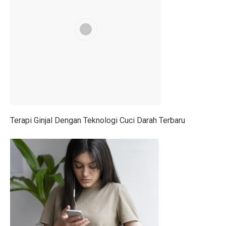
6 Zodiak Siap Meraih Puncak Ekonomi dan Kejutan Lua
IHSG Naik, Investor Harus Tahu Ini!
Patriot Bond Segera Dirilis, Danantara Ajukan Izin ke 
Saham Mid Cap Siap Melonjak Hingga Akhir 2025, Ini
Ingin Buka 10 SPBU Baru, BP-AKR Minta Tambahan 
Pertumbuhan Ekonomi RI Diproyeksikan di Bawah 5,2%
Terapi Ginjal Dengan Teknologi Cuci Darah Terbaru
5 Fakta Menarik Pulau Trasimeno, Danau Terbesar di It
Senam Aerobik 15 Menit Bakar Berapa Kalori? Ini Jaw
Dari Lokal ke Global, 1001 Sepatu Debut di London 
3 Resep Tekwan Sagu Populer, Ini Cara Membuatnya
3 Film dan Drama Korea tentang Cerita Pemandu Sorak