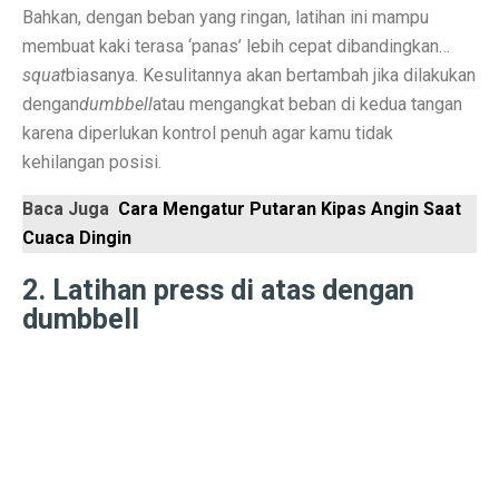
Bahkan, dengan beban yang ringan, latihan ini mampu
Laptop Murah 4 Jutaan untuk Pelajar Aktif, Tugas Lanc
membuat kaki terasa ‘panas’ lebih cepat dibandingkan…
squat
biasanya. Kesulitannya akan bertambah jika dilakukan
Honda PCX160: Spesifikasi Mewah yang Membuat Ngil
dengan
dumbbell
atau mengangkat beban di kedua tangan
Pengguna Adobe Analytics, Waspada! Celah Ini Ancam
karena diperlukan kontrol penuh agar kamu tidak
kehilangan posisi.
5 Fakta Menarik Kota Lalitpur, Kota Tua Penuh Kuil di
Baca Juga
Cara Mengatur Putaran Kipas Angin Saat
Xiaomi 15T vs Honor 400, Kamera Hebat di Bawah Rp6
Cuaca Dingin
Perbandingan Xiaomi 15T vs 15T Pro: Spesifikasi dan H
2. Latihan press di atas dengan
Revolusi Data: AI Mengubah Pengelolaan Informasi di E
dumbbell
Samsung Pertahankan Model Plus di Galaxy S26 Setel
MDRN dan Genertec Kolaborasi di Industri, Kesehatan,
Workshop SOHIB Berkelas Kemkomdigi: Mengembangkan
Vivo Y03t vs X100: Perbandingan Harga dan Fitur!