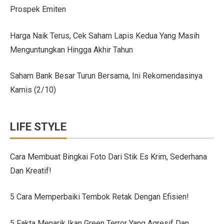
Prospek Emiten
Citroen C3 Sport dan Jeep Gladiator Meluncur di GII
Uji Coba Mobil SUV JAECOO J8 SHS ARDIS di ISDC
Harga Naik Terus, Cek Saham Lapis Kedua Yang Masih
Menguntungkan Hingga Akhir Tahun
Jeep Gladiator Sport Tampil di GIIAS Bandung 2025
GIIAS Bandung 2025: Konsistensi 54 Tahun Toyota Mela
Saham Bank Besar Turun Bersama, Ini Rekomendasinya
Kamis (2/10)
Petualangan Motor Baru! Kove 350F 344cc Dirilis, Liha
Toyota Avanza, Teman Perjalanan Jauh dengan Pembar
LIFE STYLE
7 Ide Pagar Bambu Sederhana untuk Rumah Tropis
10 Model Batu Alam Dinding Minimalis Terbaru
Cara Membuat Bingkai Foto Dari Stik Es Krim, Sederhana
Dan Kreatif!
Ternyata Mudah, Ini 5 Cara Pasang Wallpaper Dinding S
Cara Membuat Bingkai Foto dari Stik Es Krim, Sederha
5 Cara Memperbaiki Tembok Retak Dengan Efisien!
Denah Rumah 6×12 Panjang, Hunian Nyaman Tanpa Ri
5 Fakta Menarik Ikan Green Terror Yang Agresif Dan