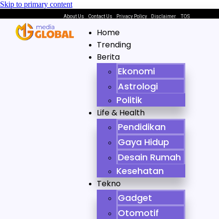
Skip to primary content
About Us
Contact Us
Privacy Policy
Disclaimer
TOS
Home
Trending
Berita
Ekonomi
Astrologi
Politik
Life & Health
Pendidikan
Gaya Hidup
Desain Rumah
Kesehatan
Tekno
Gadget
Otomotif