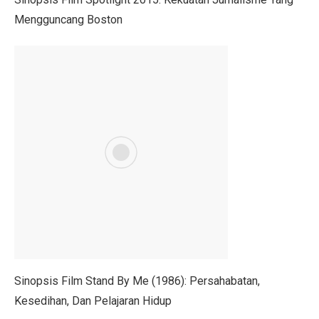
Pilih Saham Lapis Dua WIFI, IRSX, dan INET, Ini Rek
Mengguncang Boston
Mengungkap Kelemahan Industri Film Secara Terbuka
Ekonom: Stimulus Kecil, Hanya Jaga Persepsi Pertumb
4 Dampak Negatif Cahaya Biru pada Kulit
100 Ucapan Selamat Hari Batik Nasional 2025 untuk C
Kinerja BUMA Internasional Grup (DOID) Terganggu, I
Sudah Saatnya Merancang Masa Depan Lansia
Siapa Saja yang Menemukan Mikroskop? Ini Fakta Men
7 Kesalahan Umum Anggaran Bulanan yang Rusak Keu
Tahu atau Tempe, Mana yang Lebih Baik untuk Turunk
Sinopsis Film Stand By Me (1986): Persahabatan,
Mid Caps Jadi Target, Analis Ungkap Strategi Efektif 
Kesedihan, Dan Pelajaran Hidup