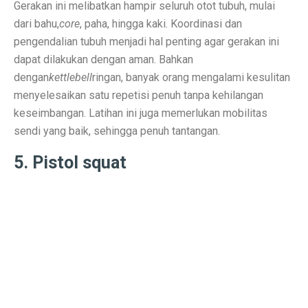
Gerakan ini melibatkan hampir seluruh otot tubuh, mulai
dari bahu,
core
, paha, hingga kaki. Koordinasi dan
Ramalan Zodiak Libra dan Scorpio 2 Oktober 2025: Cin
pengendalian tubuh menjadi hal penting agar gerakan ini
Sentimen Konsumen Menurun: Indeks Kepercayaan dan
dapat dilakukan dengan aman. Bahkan
dengan
kettlebell
ringan, banyak orang mengalami kesulitan
Ramalan Jawa: 7 Weton Siap Bawa Kekayaan di Oktobe
menyelesaikan satu repetisi penuh tanpa kehilangan
Semua Weton Jawa Beruntung! Energi Rezeki Tersembu
keseimbangan. Latihan ini juga memerlukan mobilitas
sendi yang baik, sehingga penuh tantangan.
Cara Pintar Memilih Tenor KPR dengan Bunga Rendah 
5. Pistol squat
7 Jenis Pembelian yang Masih Terasa Memboroskan Ba
Ketua Freeport Berbicara Proyeksi Produksi Katoda da
Angkutan Barang Udara Menurun, Harga Tinggi Jadi P
Pemprov Jabar Jamin Rp 50 Triliun BGN Tetap di Dae
Saham Ayam Goreng Salim (FAST) Melonjak Dua Kali 
Ramalan Zodiak Aquarius dan Pisces 2 Oktober 2025: K