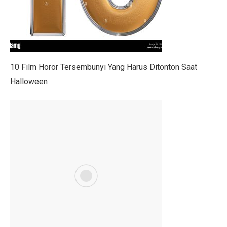
Berapa Lama Info GTK Kode 02 Berubah ke 16 TPG Tr
UU BUMN Disahkan, Puan Waspadai Kekuasaan Tumpa
Jangan Lakukan 5 Kebiasaan Ini, Bisa Bikin Kamu Misk
10 Film Horor Tersembunyi Yang Harus Ditonton Saat
Indonesia Kekurangan Kebijakan Publik Berkualitas, Tan
Halloween
Gelar dan Pendidikan Presiden Indonesia: Dari Soekar
PMKRI Demo di Kantor Bupati TTU, Minta Realisasi B
Gaza Dikuasai atau Bebas? Ini 20 Poin Rencana Perda
Daftar Nama Pejabat Lengkap ! Walikota Jambi Maulana
Pegiat Bank Sampah Bali Terkejut dengan Larangan A
Profil Lukmanul Hakim, Ketua MUI Ekonomi yang Wafa
Harga Saham BBCA Anjlok, Ini Kinerja dan Prediksi An