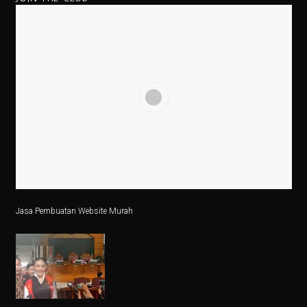
Ilmuwan Perempuan Indonesia Ciptakan Teknologi Atas
Penurunan 6,56 Persen Kinerja Impor pada Agustus 202
Alasan Pemerintah Lepaskan Pembatasan Impor Sapi
Aksi Wifi Usai Digenggam Hashim: Luncurkan Anak Pe
Cabai Merah Picu Kenaikan Inflasi 0,21 Persen pada S
5 Fakta Menarik Kota Mumbai, Ibu Kota Film Bollywoo
Film Sumber Daya Manusia: Eksplorasi Nawapol Thamro
4 Tips Investasi Perak Jangka Panjang
Jasa Pembuatan Website Murah
Jantung di Sisi Kanan Dada: Apa Itu?
Kunci Jawaban Ekonomi Kelas 11 Halaman 30 Bab 2 K
Pemerintah Tutup, Ekonomi AS Kena Dampak Berantai