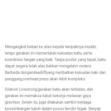
Perbandingan ADV160 vs Nmax 155, Lihat Spesifikasi
7 HP Flagship Android Terkencang 2025, Bukan Hanya 
Air Minum Biru: Inovasi Teknologi yang Buka Peluang
Gaming Lancar Tanpa Ngelag, Infinix GT 30 Jadi Solus
Mengangkat beban ke atas kepala tampaknya mudah,
Amazfit Buka Store Pertama di Indonesia, Luncurkan T
tetapi gerakan ini memerlukan kekuatan bahu serta
Siap Kalahkan Samsung S25 FE, 3 HP Kamera Telephot
koordinasi tangan yang baik. Tanpa postur yang tepat, bahu
dapat segera lelah atau bahkan mengalami cedera.
Elon Musk Jadi Orang Kaya Pertama Dunia dengan Rp 8
Berbeda dengan
deadlift
yang melibatkan kekuatan kaki dan
3 Rekomendasi HP Spek Gahar Harga Terjangkau di Ok
punggung,
overhead press
akan lebih kompleks.
TECNO Pova 6 Pro 5G: Gaming Murah dengan Koneks
Dilansir
Livestrong,
gerakan bahu akan terbatas, dan
gerakan ini memaksa tubuh bekerja melawan gaya
Perbandingan Vivo Y28, Y03t, dan X100: HP Favoritm
gravitasi. Selain itu, juga dilakukan sambil menjaga
Pesan Awal iPhone 17 Mulai Oktober–November 2025
keseimbangan tubuh dalam posisi berdiri tegak. Banyak