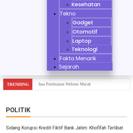
Kesehatan
Tekno
Gadget
Otomotif
Laptop
Teknologi
Fakta Menarik
Sejarah
Jasa Pembuatan Website Murah
TRENDING
Tidak Bisa Menjaga Sikap, Nikita Mirzani Dituntut 11 
10 Mobil Klasik yang Jadi Incaran Kolektor
POLITIK
Jaecoo J8 vs Hyundai Santa Fe Hybrid vs Mazda CX-60
Sidang Korupsi Kredit Fiktif Bank Jatim: Khofifah Terlibat
Pebisnis Diler Prediksi Penjualan Mobil 2025 Turun da