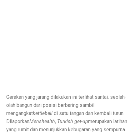
6 Aplikasi Sadap WhatsApp Anak Tersembunyi dan Prak
Apa Itu Obesitas Sentral? Waspada Perut Buncit!
Apa Itu ‘Bayi Karnivora’? Tren Mencurigakan dari Ahli
5 Fakta Penting Sebelum Pasar Dibuka
7 Tanda Awal Rabies yang Sering Diabaikan
Uni Eropa Umumkan Pajak Karbon Lintas Batas Perta
Unduh Lagu Waste No Time (OST Asmara Gen Z) MP
Spesifikasi dan Harga Mitsubishi Pajero Sport Terba
Gerakan yang jarang dilakukan ini terlihat santai, seolah-
Rekomendasi Teknikal Saham ASSA, ARCI, BWPT dari 
olah bangun dari posisi berbaring sambil
mengangkat
kettlebell
di satu tangan dan kembali turun.
Strategi Buffett: Kelola Uang Tanpa Rugi di 2025
Dilaporkan
Menshealth
,
Turkish get-up
merupakan latihan
Cara Jadi Jutawan ala Charlie Munger: 7 Langkah Efekt
yang rumit dan menunjukkan kebugaran yang sempurna.
Indeks Tabungan Konsumen Tumbuh Lemah di Septembe