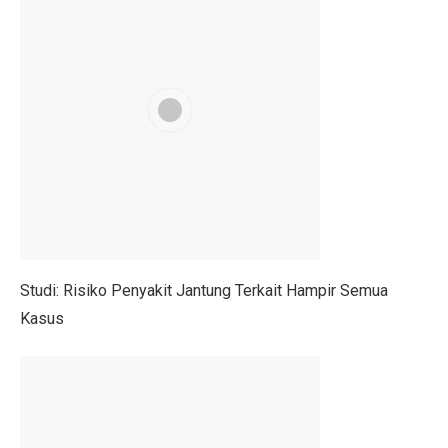
SRAJ Alami Kerugian di Semester I, Perhatikan Reko
Pemenang Film Pendek Keselamatan Berkendara dari 
Studi: Golongan Darah Terkait Risiko Stroke Dini
10 Cara Membentuk Lengan Kekar Tanpa Ke Gym
Kinerja Sejahteraraya (SRAJ) Tertekan di Semester I-2
Rayakan Ulang Tahun ke-36, Bisnis Digital Bank Raya
Benarkah Angkat Beban Bakar Lebih Banyak Kalori dar
Studi: Risiko Penyakit Jantung Terkait Hampir Semua
7 Fakta Menarik Burung Penjerit, Burung Berisik den
Kasus
5 Fakta Menarik Misi Voyager, Penjelajah Antariksa
Purbaya Mulai Atur Anggaran Stimulus Ekonomi Kuart
7 Tips Minum Air, Mudah dan Penting!