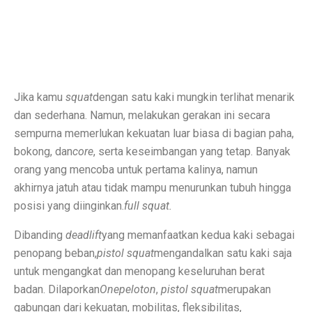
Rute Trans Batam Koridor 2: Batam Center ke Tanjung
Bantuan Stimulus untuk Tingkatkan Ekonomi di Atas 
Membangun Ekosistem Zakat untuk Kemakmuran Bang
Jika kamu
squat
dengan satu kaki mungkin terlihat menarik
Sidang Korupsi Kredit Fiktif Bank Jatim: Khofifah Terl
dan sederhana. Namun, melakukan gerakan ini secara
Harga Saham COIN Melonjak 3.000% Sejak IPO, Pasar
sempurna memerlukan kekuatan luar biasa di bagian paha,
bokong, dan
core
, serta keseimbangan yang tetap. Banyak
Tok, DPR Setujui Perubahan UU, Kementerian BUMN B
orang yang mencoba untuk pertama kalinya, namun
akhirnya jatuh atau tidak mampu menurunkan tubuh hingga
Pengusaha Diminta Ikut Perkuat Restorasi Gambut di K
posisi yang diinginkan.
full squat.
Ramalan Zodiak Aries dan Taurus 2 Oktober 2025: Cint
Dibanding
deadlift
yang memanfaatkan kedua kaki sebagai
Asuransi Kaltim-Kaltara Mengalami Kontraksi, Literasi 
penopang beban,
pistol squat
mengandalkan satu kaki saja
untuk mengangkat dan menopang keseluruhan berat
Psikiater Tidak Cocok? Ini Tanda Kamu Butuh Pendapa
badan. Dilaporkan
Onepeloton
,
pistol squat
merupakan
Prakiraan Cuaca BMKG Hang Nadim Batam Hari Ini 2 
gabungan dari kekuatan, mobilitas, fleksibilitas,