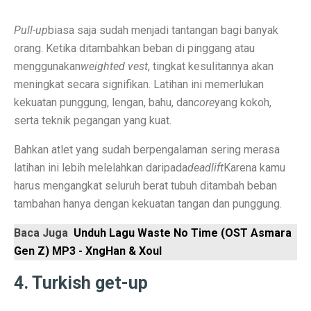
Permintaan Batubara Diperkirakan Pulih di Akhir Tahun
Pull-up
biasa saja sudah menjadi tantangan bagi banyak
10 Film Horor Tersembunyi yang Harus Ditonton Saat 
orang. Ketika ditambahkan beban di pinggang atau
WIFI, TLKM dan DSSA Bersaing di Lelang Frekuensi
menggunakan
weighted vest
, tingkat kesulitannya akan
meningkat secara signifikan. Latihan ini memerlukan
Lomba Pesawat Tempur Generasi Kelima Dimulai, Foto
kekuatan punggung, lengan, bahu, dan
core
yang kokoh,
serta teknik pegangan yang kuat.
Harga Naik Terus, Cek Saham Lapis Kedua yang Masi
Jika Benci Panggilan Telepon Tapi Suka Pesan Teks, And
Bahkan atlet yang sudah berpengalaman sering merasa
latihan ini lebih melelahkan daripada
deadlift
Karena kamu
Saham Bank Besar Turun Bersama, Ini Rekomendasinya
harus mengangkat seluruh berat tubuh ditambah beban
tambahan hanya dengan kekuatan tangan dan punggung.
5 Fakta Menarik Kota Gjirokastër, Penuh Bangunan Bat
12 Fakta Menarik Batik yang Ditetapkan UNESCO Sel
Baca Juga
Unduh Lagu Waste No Time (OST Asmara
Gen Z) MP3 - XngHan & Xoul
Era Baru TKDN: Menggabungkan Deregulasi dan Perlin
4. Turkish get-up
Penelitian: Asam Laut Meningkat, Pengaruh pada Gigi 