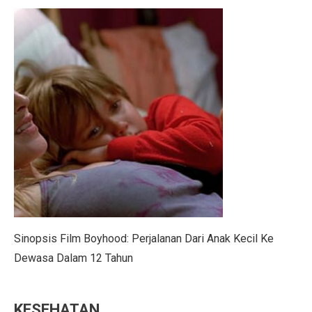
4 Manfaat Literasi Keuangan Awal, Wajib Ketahui!
Kemendag Hukum Dua Koperasi Pelanggar Aturan Distr
Cara Mengatur Putaran Kipas Angin Saat Cuaca Dingin
Bisakah Menggabungkan Pil KB dengan Alat Kontraseps
Momen Menkeu Purbaya Makan Ayam Penyet di Warun
7 Drama Tiongkok dengan Tokoh Perempuan Pemimpin,
Musyarakah Mutanaqisah: Pengertian, Rukun, dan Atur
25 Cerita Sejarah Indonesia yang Menarik untuk Anak-
Batuk Terus-Menerus pada Dewasa, Cari Penyebabnya
Sinopsis Film Boyhood: Perjalanan Dari Anak Kecil Ke
5 Tips Beli Tanah dengan Dana Terbatas di Wilayah B
Dewasa Dalam 12 Tahun
Peringatan BMKG: 12 Wilayah Sulawesi Utara Diguyur
KESEHATAN
Trump dan Pfizer Sepakat Turunkan Harga Obat di AS