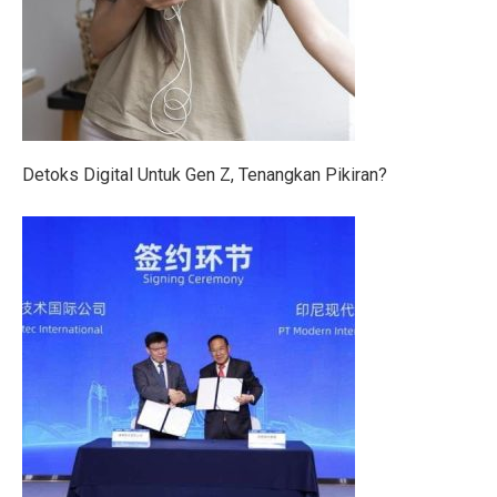
Lebih dari Perawat, Jasa Caregiver Bawa Harapan
Teknologi Indonesia dan Bursa Asia Kompak Naik, Ini
5 Fakta Menarik Burung Grey Junglefowl, Simbol Kebe
Di Balik Kenaikan Bunga Deposito Dolar
Detoks Digital Untuk Gen Z, Tenangkan Pikiran?
Pesan ORI028 di bank bjb, Investasi Dijamin Negara
Rokok: Antara Ekonomi dan Kesehatan, Pilihan Menke
4 Fakta Menarik Orchid Dottyback, Ikan Pembohong T
6 Cara Tetap Bugar Meski Sibuk di Meja Kerja, Coba S
Jadwal Gym Pemula untuk Massa Otot, Efektif dan Mud
5 Fakta Menarik & Sinopsis Film ‘Dopamin’, Cinta di 
5 Fakta Menakjubkan Rasi Orion, Mulai dari Supernov