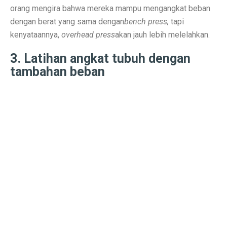
orang mengira bahwa mereka mampu mengangkat beban
Contoh Soal Matematika SMA Lengkap dengan Pembah
dengan berat yang sama dengan
bench press,
tapi
Ternyata Ini Rasanya Punya Interpreter AI di Telinga
kenyataannya,
overhead press
akan jauh lebih melelahkan.
Realme 15 Pro 5G Jadi Smartphone Turnamen MLBB M
3. Latihan angkat tubuh dengan
tambahan beban
IMX 2025 Dimulai 10 Oktober 2025, Hadirkan Tokoh d
PGE Dorong Inovasi Energi Panas Bumi Capai 3 GW M
Elon Musk Pecahkan Rekor Kekayaan, Jadi Orang Perta
Jangan Lupa Cek Pesanan Online, Ini 7 Sifat Psikologis
Proyek Meta Raksasa: Pusat Data AI Seluas 70 Lapan
Cuaca Bangka Belitung Memasuki Musim Hujan 2025, 
HP Stylish dengan Fitur Lengkap? TECNO Spark 20 Pr
Pahami Perbedaan Kesehatan Baterai dan Cycle Count d