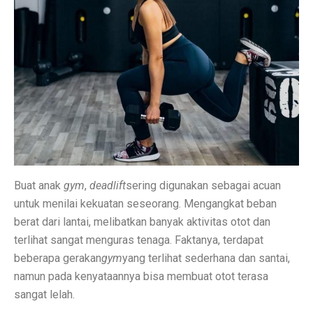
Inspirasi Warna Cat Pagar yang Elegan dan Pasti Sukses
Tips Pemasangan Plafon PVC Rangka Hollow Modern
8 Ciri Rumah Tropis Sederhana: Hunian Asri, Sejuk, 
Keunggulan dan Kekurangan Plafon PVC yang Harus Di
Literasi AI Jadi Dasar Penting bagi Talent Digital
Studi: Risiko Penyakit Jantung Terkait Hampir Semua 
5 Ciri Interior Rumah Scandinavian yang Sederhana da
Buat anak
gym
,
deadlift
sering digunakan sebagai acuan
untuk menilai kekuatan seseorang. Mengangkat beban
Tugas dan Wewenang OJK, Regulator dari Krisis Keua
berat dari lantai, melibatkan banyak aktivitas otot dan
5 Fakta Menarik Ikan Green Terror yang Agresif dan M
terlihat sangat menguras tenaga. Faktanya, terdapat
beberapa gerakan
gym
yang terlihat sederhana dan santai,
5 Rekomendasi Film Park Chan Wook yang Harus Dito
namun pada kenyataannya bisa membuat otot terasa
Ulang Tahun ke-34, Excelso Hadirkan Seri Matcha Roy
sangat lelah.