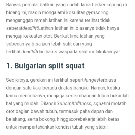
Terapi Ginjal dengan Teknologi Cuci Darah Terbaru
Banyak pemula, bahkan yang sudah lama berkecimpung di
bidang ini, masih mengalami kesulitan.
gym
sering
5 Rahasia Kehidupan Panjang Manusia Tertua
menganggap remeh latihan ini karena terlihat tidak
10 Karya Lukis Hendra Gunawan yang Terkenal Dunia
seberat
deadlift
Latihan-latihan ini biasanya tidak hanya
menguji kekuatan otot. Berikut lima latihan yang
Casa Modena, Kafe Rumah yang Nyaman di Modena x 
sebenarnya bisa jauh lebih sulit dari yang
Desain Rumah Minimalis, Tampilan Menarik!
terlihat.
deadlift
dan harus waspada saat melakukannya!
Prakiraan Cuaca OKU Timur 2 Oktober 2025: Martapura
1. Bulgarian split squat
Lukisan Raden Saleh: Ikon Seni Nusantara
Sedikitnya, gerakan ini terlihat seperti
lunges
terbiasa
Mengungkap Pengalaman Suara Hebat di Galaxy Buds 
dengan satu kaki berada di atas bangku. Namun, ketika
kamu mencobanya, menjaga keseimbangan tubuh bukanlah
Laptop Lokal Harga 2 Jutaan dengan Spesifikasi Gahar
hal yang mudah. Dilansir
Gunsmithfitness, squat
ini melatih
Rahasia iPhone 17 Pro Max Tahan Panas: Teknologi SS
otot bagian bawah tubuh, termasuk paha depan dan
belakang, serta bokong, hingga
core
bekerja lebih keras
Detoks Digital untuk Gen Z, Tenangkan Pikiran?
untuk mempertahankan kondisi tubuh yang stabil.
5 HP Android Tercepat 2025 dengan Snapdragon 8 Elit