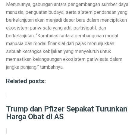
6 Aplikasi Sadap WhatsApp Anak Tersembunyi dan Prak
Menurutnya, gabungan antara pengembangan sumber daya
manusia, penguatan budaya, serta sistem pendanaan yang
Apa Itu Obesitas Sentral? Waspada Perut Buncit!
berkelanjutan akan menjadi dasar baru dalam menciptakan
Apa Itu ‘Bayi Karnivora’? Tren Mencurigakan dari Ahli
ekosistem pariwisata yang adil, partisipatif, dan
berkelanjutan. “Kombinasi antara pembangunan modal
5 Fakta Penting Sebelum Pasar Dibuka
manusia dan modal finansial dari pajak menunjukkan
7 Tanda Awal Rabies yang Sering Diabaikan
sebuah kerangka kebijakan yang menyeluruh untuk
memastikan kelangsungan ekosistem pariwisata dalam
Uni Eropa Umumkan Pajak Karbon Lintas Batas Perta
jangka panjang,” tambahnya.
Unduh Lagu Waste No Time (OST Asmara Gen Z) MP
Related posts:
Spesifikasi dan Harga Mitsubishi Pajero Sport Terba
Rekomendasi Teknikal Saham ASSA, ARCI, BWPT dari 
Trump dan Pfizer Sepakat Turunkan
Strategi Buffett: Kelola Uang Tanpa Rugi di 2025
Harga Obat di AS
Cara Jadi Jutawan ala Charlie Munger: 7 Langkah Efekt
Indeks Tabungan Konsumen Tumbuh Lemah di Septembe