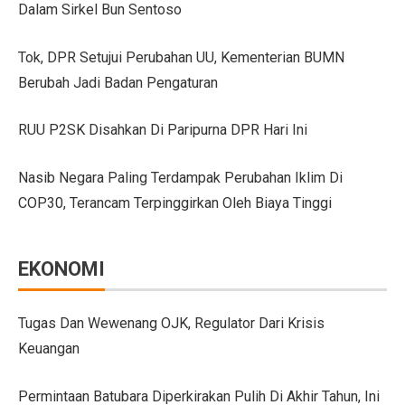
Dalam Sirkel Bun Sentoso
GIIAS Bandung 2025 Tampilkan 18 Merek Kendaraan Ba
Tok, DPR Setujui Perubahan UU, Kementerian BUMN
GIIAS Bandung 2025: Sinergi Pemerintah, Industri, da
Berubah Jadi Badan Pengaturan
Lebih Banyak Pilihan, Ini Keunggulan V-belt Aftermark
RUU P2SK Disahkan Di Paripurna DPR Hari Ini
Trio Unggulan Suzuki di GIIAS Bandung 2025: Jimny 
Nasib Negara Paling Terdampak Perubahan Iklim Di
Daihatsu Rocky Diluncurkan di GIIAS: SUV Kompak d
COP30, Terancam Terpinggirkan Oleh Biaya Tinggi
Hyundai Akan Rilis Mobil Listrik Baru Tahun Ini
Arista Bawa Farizon, Mobil Niaga Listrik yang Siap 
EKONOMI
28 Kendaraan Perusahaan di Aceh Tamiang Pakai Pelat
Pengalaman Pertama Mengemudi Jaecoo J8, SUV Prem
Tugas Dan Wewenang OJK, Regulator Dari Krisis
Keuangan
GIIAS Bandung 2025: Komitmen Gaikindo Dukung Pe
Persaingan BMW dan Mercedes-Benz Hadapi Bebas Bea
Permintaan Batubara Diperkirakan Pulih Di Akhir Tahun, Ini