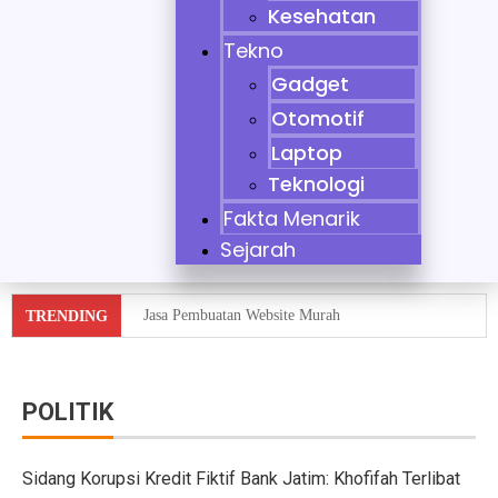
Kesehatan
Tekno
Gadget
Otomotif
Laptop
Teknologi
Fakta Menarik
Sejarah
Jasa Pembuatan Website Murah
TRENDING
Tidak Bisa Menjaga Sikap, Nikita Mirzani Dituntut 11 
10 Mobil Klasik yang Jadi Incaran Kolektor
POLITIK
Jaecoo J8 vs Hyundai Santa Fe Hybrid vs Mazda CX-60
Sidang Korupsi Kredit Fiktif Bank Jatim: Khofifah Terlibat
Pebisnis Diler Prediksi Penjualan Mobil 2025 Turun da