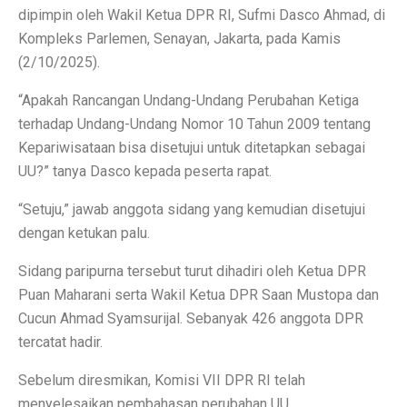
Terapi Ginjal dengan Teknologi Cuci Darah Terbaru
dipimpin oleh Wakil Ketua DPR RI, Sufmi Dasco Ahmad, di
Kompleks Parlemen, Senayan, Jakarta, pada Kamis
5 Rahasia Kehidupan Panjang Manusia Tertua
(2/10/2025).
10 Karya Lukis Hendra Gunawan yang Terkenal Dunia
“Apakah Rancangan Undang-Undang Perubahan Ketiga
Casa Modena, Kafe Rumah yang Nyaman di Modena x 
terhadap Undang-Undang Nomor 10 Tahun 2009 tentang
Kepariwisataan bisa disetujui untuk ditetapkan sebagai
Desain Rumah Minimalis, Tampilan Menarik!
UU?” tanya Dasco kepada peserta rapat.
Prakiraan Cuaca OKU Timur 2 Oktober 2025: Martapura
“Setuju,” jawab anggota sidang yang kemudian disetujui
Lukisan Raden Saleh: Ikon Seni Nusantara
dengan ketukan palu.
Mengungkap Pengalaman Suara Hebat di Galaxy Buds 
Sidang paripurna tersebut turut dihadiri oleh Ketua DPR
Puan Maharani serta Wakil Ketua DPR Saan Mustopa dan
Laptop Lokal Harga 2 Jutaan dengan Spesifikasi Gahar
Cucun Ahmad Syamsurijal. Sebanyak 426 anggota DPR
Rahasia iPhone 17 Pro Max Tahan Panas: Teknologi SS
tercatat hadir.
Detoks Digital untuk Gen Z, Tenangkan Pikiran?
Sebelum diresmikan, Komisi VII DPR RI telah
menyelesaikan pembahasan perubahan UU
5 HP Android Tercepat 2025 dengan Snapdragon 8 Elit