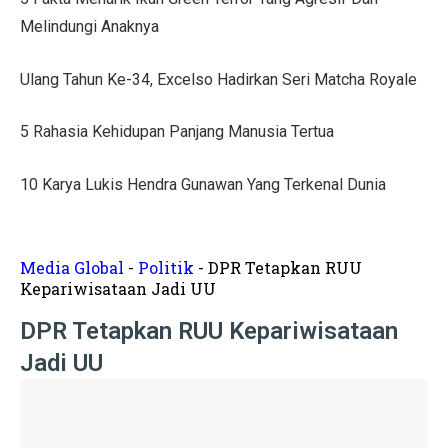
Tips Menata Hiasan Dinding untuk Ruang Tamu Estetis
Melindungi Anaknya
Pasien Konsultasi Kesehatan ke AI? Ini Tanggapan Dokt
Ulang Tahun Ke-34, Excelso Hadirkan Seri Matcha Royale
5 Cara Memperbaiki Tembok Retak dengan Efisien!
5 Rahasia Kehidupan Panjang Manusia Tertua
Harga Kusen UPVC vs Aluminium, Ketahui Perbedaann
Tanda-Tanda Kanker Payudara yang Sering Diabaikan
10 Karya Lukis Hendra Gunawan Yang Terkenal Dunia
Hasil MotoGP Jepang 2025: Marc Marquez Juara Dunia
Tren Rumah Scandinavian: Ciri Khas dan Aturan Desai
Media Global
-
Politik
-
DPR Tetapkan RUU
Kepariwisataan Jadi UU
Anti Ribet, Gaya Hias Dinding Modern dari Stik Es Kr
DPR Tetapkan RUU Kepariwisataan
Idaman! 10 Desain Wajib untuk Rumah Sempit
Jadi UU
5 Cara Menyemprot Dinding Basah agar Rapi dan Awet!
Mewah dan Megah, 10 Rumah Terbesar di Dunia!