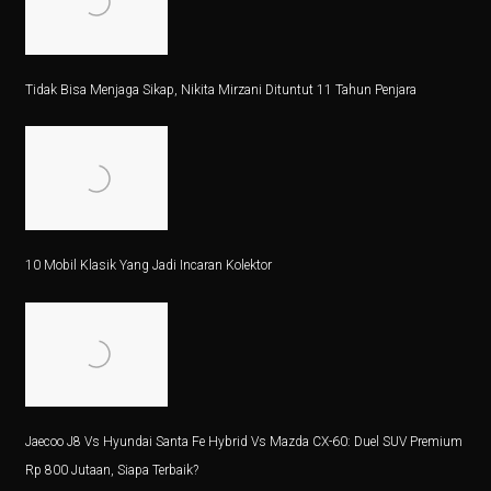
Lebih dari Perawat, Jasa Caregiver Bawa Harapan
Teknologi Indonesia dan Bursa Asia Kompak Naik, Ini
Tidak Bisa Menjaga Sikap, Nikita Mirzani Dituntut 11 Tahun Penjara
5 Fakta Menarik Burung Grey Junglefowl, Simbol Kebe
Di Balik Kenaikan Bunga Deposito Dolar
Pesan ORI028 di bank bjb, Investasi Dijamin Negara
Rokok: Antara Ekonomi dan Kesehatan, Pilihan Menke
10 Mobil Klasik Yang Jadi Incaran Kolektor
4 Fakta Menarik Orchid Dottyback, Ikan Pembohong T
6 Cara Tetap Bugar Meski Sibuk di Meja Kerja, Coba S
Jadwal Gym Pemula untuk Massa Otot, Efektif dan Mud
5 Fakta Menarik & Sinopsis Film ‘Dopamin’, Cinta di 
Jaecoo J8 Vs Hyundai Santa Fe Hybrid Vs Mazda CX-60: Duel SUV Premium
5 Fakta Menakjubkan Rasi Orion, Mulai dari Supernov
Rp 800 Jutaan, Siapa Terbaik?