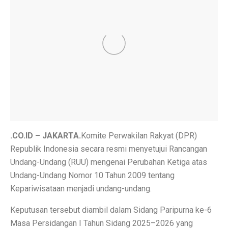
Inspirasi Warna Cat Pagar yang Elegan dan Pasti Sukses
Tips Pemasangan Plafon PVC Rangka Hollow Modern
8 Ciri Rumah Tropis Sederhana: Hunian Asri, Sejuk, 
Keunggulan dan Kekurangan Plafon PVC yang Harus Di
Literasi AI Jadi Dasar Penting bagi Talent Digital
Studi: Risiko Penyakit Jantung Terkait Hampir Semua 
5 Ciri Interior Rumah Scandinavian yang Sederhana da
.CO.ID – JAKARTA.
Komite Perwakilan Rakyat (DPR)
Republik Indonesia secara resmi menyetujui Rancangan
Tugas dan Wewenang OJK, Regulator dari Krisis Keua
Undang-Undang (RUU) mengenai Perubahan Ketiga atas
5 Fakta Menarik Ikan Green Terror yang Agresif dan M
Undang-Undang Nomor 10 Tahun 2009 tentang
Kepariwisataan menjadi undang-undang.
5 Rekomendasi Film Park Chan Wook yang Harus Dito
Keputusan tersebut diambil dalam Sidang Paripurna ke-6
Ulang Tahun ke-34, Excelso Hadirkan Seri Matcha Roy
Masa Persidangan I Tahun Sidang 2025–2026 yang