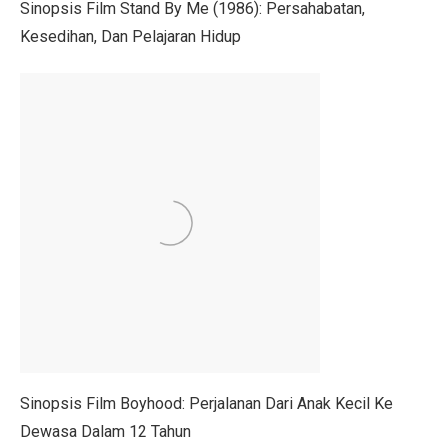
Sinopsis Film Stand By Me (1986): Persahabatan,
Kesedihan, Dan Pelajaran Hidup
Nasib Negara Paling Terdampak Perubahan Iklim di CO
Maju Pesat Teknologi, Kecerdasan Buatan Jadi Jawaba
Dialog Interaktif LLBK Kupang: Muhaimin Usung NTT 
20 Jawaban Ekonomi Kelas 11 Halaman 30 Bab 2: Peng
223 Aktivis Internasional Ditahan Israel di Jalur Gaza
Mengapa Suku Bunga Jadi Petunjuk Utama Investor Sepe
DPR Tetapkan RUU Kepariwisataan Jadi UU
RUU P2SK: Dampak Evaluasi DPR pada BI, OJK, dan
10 Aturan Buffett: Gen Z Bisa Mandiri dan Cuan Maksi
Kepala BGN Tak Hentikan MBG Meski Banyak Keracuna
Sinopsis Film Boyhood: Perjalanan Dari Anak Kecil Ke
Dewasa Dalam 12 Tahun
Trump Teken Perintah Eksekutif, Bela Qatar Mati-matia