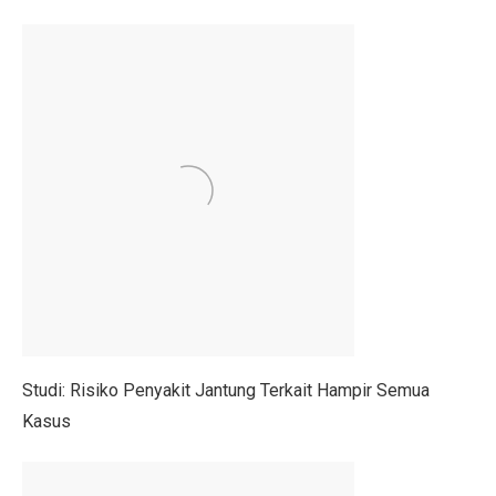
Menteri UMKM: Makan Bergizi Gratis Bisa Bangkitkan
Orang Terkaya Termuda di Usia 19 Tahun, Ini Asal Ke
LBH Surabaya Laporkan Kembali Tragedi Kanjuruhan 
Pilkada Pernah Larang Dinasti, Tapi Dihentikan MK
Ketua Umum IMI Percaya MotoGP 2025 Bawa Manfaat 
Tabel Lemak Tubuh Pria dan Wanita, Apakah Kamu Ide
Tabel Berat Badan Ideal Bayi Sesuai Panduan WHO
Berita Bahagia! Stasiun KRL JIS Siap Beroperasi Akhir
Jakarta Film Week 2025: Bangkitkan Energi Sinema dan 
Studi: Risiko Penyakit Jantung Terkait Hampir Semua
Kasus
10 Kota Dunia dengan Sewa Rumah Mahal, Nomor 4 Me
Penutupan AS Bikin Emas Berkilau, Melayang ke US$ 