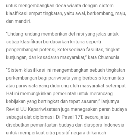
untuk mengembangkan desa wisata dengan sistem
Contoh Soal Matematika SMA Lengkap dengan Pembah
klasifikasi empat tingkatan, yaitu awal, berkembang, maju,
Ternyata Ini Rasanya Punya Interpreter AI di Telinga
dan mandiri.
Realme 15 Pro 5G Jadi Smartphone Turnamen MLBB M
“Undang-undang memberikan definisi yang jelas untuk
setiap klasifikasi berdasarkan kriteria seperti
IMX 2025 Dimulai 10 Oktober 2025, Hadirkan Tokoh d
pengembangan potensi, ketersediaan fasilitas, tingkat
PGE Dorong Inovasi Energi Panas Bumi Capai 3 GW M
kunjungan, dan kesadaran masyarakat,” kata Chusnunia.
Elon Musk Pecahkan Rekor Kekayaan, Jadi Orang Perta
“Sistem klasifikasi ini mengembangkan sebuah tingkatan
perkembangan bagi pariwisata yang berbasis komunitas
Jangan Lupa Cek Pesanan Online, Ini 7 Sifat Psikologis
atau pariwisata yang didorong oleh masyarakat setempat.
Proyek Meta Raksasa: Pusat Data AI Seluas 70 Lapan
Hal ini memungkinkan pemerintah untuk merancang
kebijakan yang bertingkat dan tepat sasaran,” lanjutnya.
Cuaca Bangka Belitung Memasuki Musim Hujan 2025, 
Revisi UU Kepariwisataan juga menegaskan peran budaya
HP Stylish dengan Fitur Lengkap? TECNO Spark 20 Pr
sebagai alat diplomasi. Di Pasal 17T, secara jelas
disebutkan pemanfaatan budaya dan diaspora Indonesia
Pahami Perbedaan Kesehatan Baterai dan Cycle Count d
untuk memperkuat citra positif negara di kancah