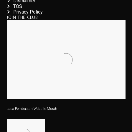
Disclaimer
TOS
6 Zodiak Siap Meraih Puncak Ekonomi dan Kejutan Lua
Privacy Policy
JOIN THE CLUB
IHSG Naik, Investor Harus Tahu Ini!
Patriot Bond Segera Dirilis, Danantara Ajukan Izin ke 
Saham Mid Cap Siap Melonjak Hingga Akhir 2025, Ini
Ingin Buka 10 SPBU Baru, BP-AKR Minta Tambahan 
Pertumbuhan Ekonomi RI Diproyeksikan di Bawah 5,2%
5 Fakta Menarik Pulau Trasimeno, Danau Terbesar di It
Senam Aerobik 15 Menit Bakar Berapa Kalori? Ini Jaw
Dari Lokal ke Global, 1001 Sepatu Debut di London 
Jasa Pembuatan Website Murah
3 Resep Tekwan Sagu Populer, Ini Cara Membuatnya
3 Film dan Drama Korea tentang Cerita Pemandu Sorak