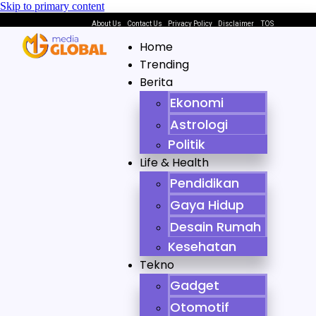
Skip to primary content
About Us
Contact Us
Privacy Policy
Disclaimer
TOS
Home
Trending
Berita
Ekonomi
Astrologi
Politik
Life & Health
Pendidikan
Gaya Hidup
Desain Rumah
Kesehatan
Tekno
Gadget
Otomotif