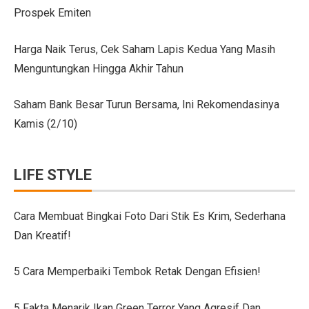
Prospek Emiten
Citroen C3 Sport dan Jeep Gladiator Meluncur di GII
Uji Coba Mobil SUV JAECOO J8 SHS ARDIS di ISDC
Harga Naik Terus, Cek Saham Lapis Kedua Yang Masih
Menguntungkan Hingga Akhir Tahun
Jeep Gladiator Sport Tampil di GIIAS Bandung 2025
GIIAS Bandung 2025: Konsistensi 54 Tahun Toyota Mela
Saham Bank Besar Turun Bersama, Ini Rekomendasinya
Kamis (2/10)
Petualangan Motor Baru! Kove 350F 344cc Dirilis, Liha
Toyota Avanza, Teman Perjalanan Jauh dengan Pembar
LIFE STYLE
7 Ide Pagar Bambu Sederhana untuk Rumah Tropis
10 Model Batu Alam Dinding Minimalis Terbaru
Cara Membuat Bingkai Foto Dari Stik Es Krim, Sederhana
Dan Kreatif!
Ternyata Mudah, Ini 5 Cara Pasang Wallpaper Dinding S
Cara Membuat Bingkai Foto dari Stik Es Krim, Sederha
5 Cara Memperbaiki Tembok Retak Dengan Efisien!
Denah Rumah 6×12 Panjang, Hunian Nyaman Tanpa Ri
5 Fakta Menarik Ikan Green Terror Yang Agresif Dan