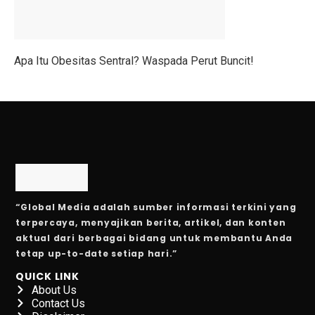
SRAJ Alami Kerugian di Semester I, Perhatikan Reko
Pemenang Film Pendek Keselamatan Berkendara dari 
Apa Itu Obesitas Sentral? Waspada Perut Buncit!
Studi: Golongan Darah Terkait Risiko Stroke Dini
10 Cara Membentuk Lengan Kekar Tanpa Ke Gym
Kinerja Sejahteraraya (SRAJ) Tertekan di Semester I-2
Rayakan Ulang Tahun ke-36, Bisnis Digital Bank Raya
Benarkah Angkat Beban Bakar Lebih Banyak Kalori dar
“Global Media adalah sumber informasi terkini yang
7 Fakta Menarik Burung Penjerit, Burung Berisik den
terpercaya, menyajikan berita, artikel, dan konten
aktual dari berbagai bidang untuk membantu Anda
5 Fakta Menarik Misi Voyager, Penjelajah Antariksa
tetap up-to-date setiap hari.”
Purbaya Mulai Atur Anggaran Stimulus Ekonomi Kuart
QUICK LINK
About Us
7 Tips Minum Air, Mudah dan Penting!
Contact Us