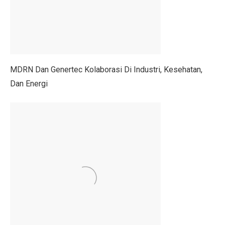
Gen Z Pilih Keseimbangan Kerja dan Hidup, Tidak Min
Kerugian Banjir Jakarta Capai Rp 1,6 Triliun, Teknologi
Musyarakah: Pengertian, Jenis, Syarat, dan Contoh
MDRN Dan Genertec Kolaborasi Di Industri, Kesehatan,
4 Shio Bangkit dari Keterpurukan Ekonomi di Oktober 
Dan Energi
Anak Terkena Influenza A dan B: Kenali Gejala, Tanda
Bisakah Manusia Hidup dengan Satu Paru?
Dari Kelas, Guru Bawa Perjuangan Tragedi Kanjuruhan
5 Kesalahan Umum yang Harus Dihindari Saat Latihan
Mengapa Manusia Lupa Masa Kecil?
Film Korea Paling Cepat Capai 1 Juta Penonton Tahun 
Serangan Burung Jagal Punggung Hitam yang Mematik