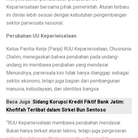
Kepariwisataan bersama pihak pemerintah. Aturan terbaru
Laptop Murah 4 Jutaan untuk Pelajar Aktif, Tugas Lanc
ini dinilai lebih sesuai dengan kebutuhan pengembangan
sektor pariwisata nasional.
Honda PCX160: Spesifikasi Mewah yang Membuat Ngil
Perubahan UU Kepariwisataan
Pengguna Adobe Analytics, Waspada! Celah Ini Ancam
5 Fakta Menarik Kota Lalitpur, Kota Tua Penuh Kuil di
Ketua Panitia Kerja (Panja) RUU Kepariwisataan, Chusnunia
Chalim, menegaskan bahwa perubahan pada undang-
Xiaomi 15T vs Honor 400, Kamera Hebat di Bawah Rp6
undang ini membawa perubahan yang mendasar.
Menurutnya, pariwisata kini tidak hanya dianggap sebagai
Perbandingan Xiaomi 15T vs 15T Pro: Spesifikasi dan H
sektor ekonomi, tetapi juga bagian dari pembangunan
Revolusi Data: AI Mengubah Pengelolaan Informasi di E
manusia, kebudayaan, dan identitas bangsa.
Samsung Pertahankan Model Plus di Galaxy S26 Setel
Baca Juga
Sidang Korupsi Kredit Fiktif Bank Jatim:
Khofifah Terlibat dalam Sirkel Bun Sentoso
MDRN dan Genertec Kolaborasi di Industri, Kesehatan,
Workshop SOHIB Berkelas Kemkomdigi: Mengembangkan
“RUU Kepariwisataan membawa perubahan mendasar.
Bukan hanya terkait aturan teknis, tetapi juga pergeseran
Vivo Y03t vs X100: Perbandingan Harga dan Fitur!