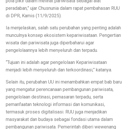
pola pikir dalam melihat pariwisata sebagai alat
peradaban,” ujar Chusnunia dalam rapat pembahasan RUU
Perbandingan ADV160 vs Nmax 155, Lihat Spesifikasi
di DPR, Kamis (11/9/2025).
7 HP Flagship Android Terkencang 2025, Bukan Hanya 
Ia menjelaskan, salah satu perubahan yang penting adalah
Air Minum Biru: Inovasi Teknologi yang Buka Peluang
munculnya konsep ekosistem kepariwisataan. Pengertian
wisata dan pariwisata juga diperbaharui agar
Gaming Lancar Tanpa Ngelag, Infinix GT 30 Jadi Solus
pengelolaannya lebih menyeluruh dan terpadu.
Amazfit Buka Store Pertama di Indonesia, Luncurkan T
“Tujuan ini adalah agar pengelolaan Kepariwisataan
Siap Kalahkan Samsung S25 FE, 3 HP Kamera Telephot
menjadi lebih menyeluruh dan terkoordinasi,” katanya.
Elon Musk Jadi Orang Kaya Pertama Dunia dengan Rp 8
Selain itu, perubahan UU ini menambahkan empat bab baru
3 Rekomendasi HP Spek Gahar Harga Terjangkau di Ok
yang mengatur perencanaan pembangunan pariwisata,
pengelolaan destinasi, pemasaran terpadu, serta
TECNO Pova 6 Pro 5G: Gaming Murah dengan Koneks
pemanfaatan teknologi informasi dan komunikasi,
termasuk proses digitalisasi. RUU juga menjadikan
Perbandingan Vivo Y28, Y03t, dan X100: HP Favoritm
masyarakat dan budaya sebagai fondasi utama dalam
Pesan Awal iPhone 17 Mulai Oktober–November 2025
pembangunan pariwisata. Pemerintah diberi wewenang