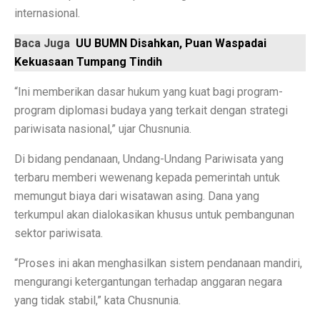
Permintaan Batubara Diperkirakan Pulih di Akhir Tahun
internasional.
10 Film Horor Tersembunyi yang Harus Ditonton Saat 
Baca Juga
UU BUMN Disahkan, Puan Waspadai
Kekuasaan Tumpang Tindih
WIFI, TLKM dan DSSA Bersaing di Lelang Frekuensi
“Ini memberikan dasar hukum yang kuat bagi program-
Lomba Pesawat Tempur Generasi Kelima Dimulai, Foto
program diplomasi budaya yang terkait dengan strategi
Harga Naik Terus, Cek Saham Lapis Kedua yang Masi
pariwisata nasional,” ujar Chusnunia.
Jika Benci Panggilan Telepon Tapi Suka Pesan Teks, And
Di bidang pendanaan, Undang-Undang Pariwisata yang
terbaru memberi wewenang kepada pemerintah untuk
Saham Bank Besar Turun Bersama, Ini Rekomendasinya
memungut biaya dari wisatawan asing. Dana yang
5 Fakta Menarik Kota Gjirokastër, Penuh Bangunan Bat
terkumpul akan dialokasikan khusus untuk pembangunan
sektor pariwisata.
12 Fakta Menarik Batik yang Ditetapkan UNESCO Sel
“Proses ini akan menghasilkan sistem pendanaan mandiri,
Era Baru TKDN: Menggabungkan Deregulasi dan Perlin
mengurangi ketergantungan terhadap anggaran negara
Penelitian: Asam Laut Meningkat, Pengaruh pada Gigi 
yang tidak stabil,” kata Chusnunia.