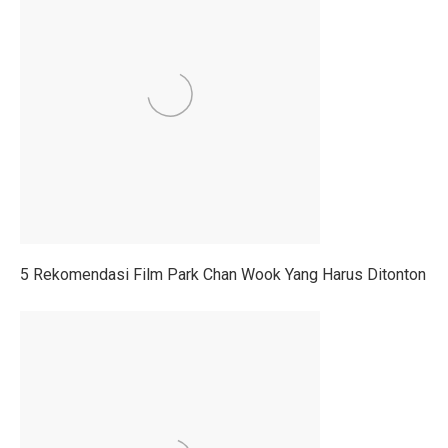
Rute Trans Batam Koridor 2: Batam Center ke Tanjung
Bantuan Stimulus untuk Tingkatkan Ekonomi di Atas 
Membangun Ekosistem Zakat untuk Kemakmuran Bang
Sidang Korupsi Kredit Fiktif Bank Jatim: Khofifah Terl
Harga Saham COIN Melonjak 3.000% Sejak IPO, Pasar
Tok, DPR Setujui Perubahan UU, Kementerian BUMN B
Pengusaha Diminta Ikut Perkuat Restorasi Gambut di K
5 Rekomendasi Film Park Chan Wook Yang Harus Ditonton
Ramalan Zodiak Aries dan Taurus 2 Oktober 2025: Cint
Asuransi Kaltim-Kaltara Mengalami Kontraksi, Literasi 
Psikiater Tidak Cocok? Ini Tanda Kamu Butuh Pendapa
Prakiraan Cuaca BMKG Hang Nadim Batam Hari Ini 2 