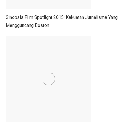
Prakiraan Cuaca Kaltara 2 Oktober 2025: Cerah Berawa
Tropic Warm: Teknologi EIGER Jaga Tubuh Tetap Hanga
Sinopsis Film Spotlight 2015: Kekuatan Jurnalisme Yang
Lokasi Syuting Film Indonesia yang Jadi Wisata, Terma
Mengguncang Boston
Bagian 2 – Jika PKI Menang 30 September: Negeri Bar
5 Fakta Menarik Doha, Kota Mewah di Tengah Timur 
5 Tips Sukses Buka Usaha di Rest Area Saat Akhir Peka
Gempa 6,9 Magnitudo Filipina Tewarkan 69 Jiwa
Ini yang Harus Kamu Lakukan Saat Bantu Persalinan Da
Waspadai Hujan Petir di Jabar dalam Dua Hari Mendata
RUU P2SK Disahkan di Paripurna DPR Hari Ini
5 Perbedaan Utama Lembaga Keuangan Syariah dan Ko
BAIC BJ30 Hybrid Jadi Sorotan GIIAS Bandung 2025,