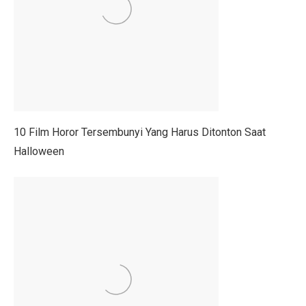
Prakiraan Cuaca Palembang Hari Ini, Hujan Siang Hari
7 Shio yang Jalannya Kaya Terbuka, Mulai 3 Oktober 
5 Fakta Menarik Sejarah Kota Boston, Pusat Revolusi 
Adu Sengit Grup Astra, Triputra & Saratoga dalam Bis
50 Ucapan Selamat Hari Batik Nasional 2025 yang Pen
10 Film Horor Tersembunyi Yang Harus Ditonton Saat
4 Fakta Menarik Etnis Han, Penemu Kertas dan Tes C
Halloween
Film Rangga & Cinta, Kebangkitan Ada Apa Dengan Ci
Kisah Cinta Enzy Storia dan Suami Diplomat yang Kem
Sinopsis Film Spotlight 2015: Kekuatan Jurnalisme y
Sinopsis Film Stand By Me (1986): Persahabatan, Kesed
Sinopsis Film Boyhood: Perjalanan dari Anak Kecil ke