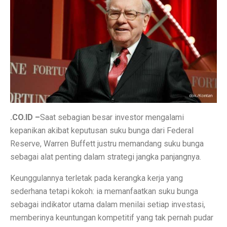
Inspirasi Warna Cat Pagar yang Elegan dan Pasti Sukses
Tips Pemasangan Plafon PVC Rangka Hollow Modern
8 Ciri Rumah Tropis Sederhana: Hunian Asri, Sejuk, 
Keunggulan dan Kekurangan Plafon PVC yang Harus Di
Literasi AI Jadi Dasar Penting bagi Talent Digital
Studi: Risiko Penyakit Jantung Terkait Hampir Semua 
.CO.ID –
Saat sebagian besar investor mengalami
5 Ciri Interior Rumah Scandinavian yang Sederhana da
kepanikan akibat keputusan suku bunga dari Federal
Reserve, Warren Buffett justru memandang suku bunga
Tugas dan Wewenang OJK, Regulator dari Krisis Keua
sebagai alat penting dalam strategi jangka panjangnya.
5 Fakta Menarik Ikan Green Terror yang Agresif dan M
Keunggulannya terletak pada kerangka kerja yang
5 Rekomendasi Film Park Chan Wook yang Harus Dito
sederhana tetapi kokoh: ia memanfaatkan suku bunga
sebagai indikator utama dalam menilai setiap investasi,
Ulang Tahun ke-34, Excelso Hadirkan Seri Matcha Roy
memberinya keuntungan kompetitif yang tak pernah pudar