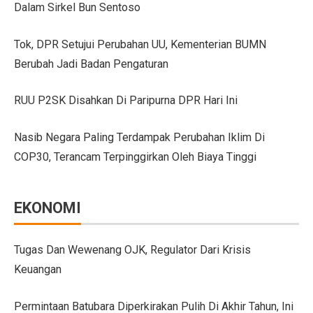
Dalam Sirkel Bun Sentoso
GIIAS Bandung 2025 Tampilkan 18 Merek Kendaraan Ba
Tok, DPR Setujui Perubahan UU, Kementerian BUMN
GIIAS Bandung 2025: Sinergi Pemerintah, Industri, da
Berubah Jadi Badan Pengaturan
Lebih Banyak Pilihan, Ini Keunggulan V-belt Aftermark
RUU P2SK Disahkan Di Paripurna DPR Hari Ini
Trio Unggulan Suzuki di GIIAS Bandung 2025: Jimny 
Nasib Negara Paling Terdampak Perubahan Iklim Di
Daihatsu Rocky Diluncurkan di GIIAS: SUV Kompak d
COP30, Terancam Terpinggirkan Oleh Biaya Tinggi
Hyundai Akan Rilis Mobil Listrik Baru Tahun Ini
Arista Bawa Farizon, Mobil Niaga Listrik yang Siap 
EKONOMI
28 Kendaraan Perusahaan di Aceh Tamiang Pakai Pelat
Pengalaman Pertama Mengemudi Jaecoo J8, SUV Prem
Tugas Dan Wewenang OJK, Regulator Dari Krisis
Keuangan
GIIAS Bandung 2025: Komitmen Gaikindo Dukung Pe
Persaingan BMW dan Mercedes-Benz Hadapi Bebas Bea
Permintaan Batubara Diperkirakan Pulih Di Akhir Tahun, Ini