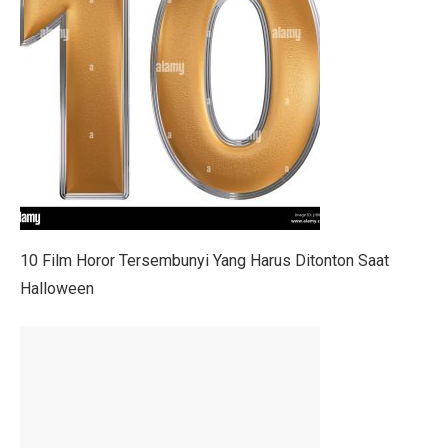
Opini: Menghadapi Era TUNA dan Strategi Ekonomi B
4 Prinsip Keuangan Buffett yang Bebaskan Anda dari U
Ramalan Zodiak Jumat 3 Oktober 2025: Kejutan di Ten
Gerah Maksimal! Rahasia Panas Kota Pahlawan
Musim Hujan Datang, Waspadai Jamur Kaca Mobil, Hu
Hujan Musim Normal, Tapi Tetap Waspada Bencana Hid
Penelitian: Bencana Alam Ancam Kesejahteraan Eropa
10 Film Horor Tersembunyi Yang Harus Ditonton Saat
Halloween
Film Rangga & Cinta Tayang di Batam, Kali Pertama Ja
5 Kondisi Ibu Hamil Perlu Vaksin RSV, Juga Penting un
Cuaca Tana Toraja 1 Oktober 2025: Cerah Pagi, Siang 
Cuaca Cerah di Toraja Utara Penuh Kesejukan 1 Oktobe