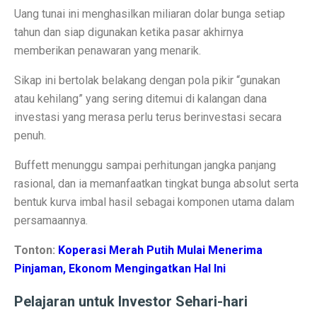
Permintaan Batubara Diperkirakan Pulih di Akhir Tahun
Uang tunai ini menghasilkan miliaran dolar bunga setiap
tahun dan siap digunakan ketika pasar akhirnya
10 Film Horor Tersembunyi yang Harus Ditonton Saat 
memberikan penawaran yang menarik.
WIFI, TLKM dan DSSA Bersaing di Lelang Frekuensi
Sikap ini bertolak belakang dengan pola pikir “gunakan
Lomba Pesawat Tempur Generasi Kelima Dimulai, Foto
atau kehilang” yang sering ditemui di kalangan dana
investasi yang merasa perlu terus berinvestasi secara
Harga Naik Terus, Cek Saham Lapis Kedua yang Masi
penuh.
Jika Benci Panggilan Telepon Tapi Suka Pesan Teks, And
Buffett menunggu sampai perhitungan jangka panjang
Saham Bank Besar Turun Bersama, Ini Rekomendasinya
rasional, dan ia memanfaatkan tingkat bunga absolut serta
bentuk kurva imbal hasil sebagai komponen utama dalam
5 Fakta Menarik Kota Gjirokastër, Penuh Bangunan Bat
persamaannya.
12 Fakta Menarik Batik yang Ditetapkan UNESCO Sel
Tonton:
Koperasi Merah Putih Mulai Menerima
Era Baru TKDN: Menggabungkan Deregulasi dan Perlin
Pinjaman, Ekonom Mengingatkan Hal Ini
Penelitian: Asam Laut Meningkat, Pengaruh pada Gigi 
Pelajaran untuk Investor Sehari-hari