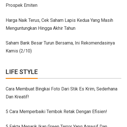
Prospek Emiten
Citroen C3 Sport dan Jeep Gladiator Meluncur di GII
Uji Coba Mobil SUV JAECOO J8 SHS ARDIS di ISDC
Harga Naik Terus, Cek Saham Lapis Kedua Yang Masih
Menguntungkan Hingga Akhir Tahun
Jeep Gladiator Sport Tampil di GIIAS Bandung 2025
GIIAS Bandung 2025: Konsistensi 54 Tahun Toyota Mela
Saham Bank Besar Turun Bersama, Ini Rekomendasinya
Kamis (2/10)
Petualangan Motor Baru! Kove 350F 344cc Dirilis, Liha
Toyota Avanza, Teman Perjalanan Jauh dengan Pembar
LIFE STYLE
7 Ide Pagar Bambu Sederhana untuk Rumah Tropis
10 Model Batu Alam Dinding Minimalis Terbaru
Cara Membuat Bingkai Foto Dari Stik Es Krim, Sederhana
Dan Kreatif!
Ternyata Mudah, Ini 5 Cara Pasang Wallpaper Dinding S
Cara Membuat Bingkai Foto dari Stik Es Krim, Sederha
5 Cara Memperbaiki Tembok Retak Dengan Efisien!
Denah Rumah 6×12 Panjang, Hunian Nyaman Tanpa Ri
5 Fakta Menarik Ikan Green Terror Yang Agresif Dan