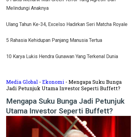
Tips Menata Hiasan Dinding untuk Ruang Tamu Estetis
Melindungi Anaknya
Pasien Konsultasi Kesehatan ke AI? Ini Tanggapan Dokt
Ulang Tahun Ke-34, Excelso Hadirkan Seri Matcha Royale
5 Cara Memperbaiki Tembok Retak dengan Efisien!
5 Rahasia Kehidupan Panjang Manusia Tertua
Harga Kusen UPVC vs Aluminium, Ketahui Perbedaann
Tanda-Tanda Kanker Payudara yang Sering Diabaikan
10 Karya Lukis Hendra Gunawan Yang Terkenal Dunia
Hasil MotoGP Jepang 2025: Marc Marquez Juara Dunia
Tren Rumah Scandinavian: Ciri Khas dan Aturan Desai
Media Global
-
Ekonomi
-
Mengapa Suku Bunga
Jadi Petunjuk Utama Investor Seperti Buffett?
Anti Ribet, Gaya Hias Dinding Modern dari Stik Es Kr
Mengapa Suku Bunga Jadi Petunjuk
Idaman! 10 Desain Wajib untuk Rumah Sempit
Utama Investor Seperti Buffett?
5 Cara Menyemprot Dinding Basah agar Rapi dan Awet!
Mewah dan Megah, 10 Rumah Terbesar di Dunia!