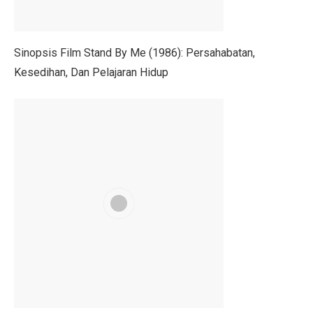
Berapa Lama Info GTK Kode 02 Berubah ke 16 TPG Tr
UU BUMN Disahkan, Puan Waspadai Kekuasaan Tumpa
Sinopsis Film Stand By Me (1986): Persahabatan,
Kesedihan, Dan Pelajaran Hidup
Jangan Lakukan 5 Kebiasaan Ini, Bisa Bikin Kamu Misk
Indonesia Kekurangan Kebijakan Publik Berkualitas, Tan
Gelar dan Pendidikan Presiden Indonesia: Dari Soekar
PMKRI Demo di Kantor Bupati TTU, Minta Realisasi B
Gaza Dikuasai atau Bebas? Ini 20 Poin Rencana Perda
Daftar Nama Pejabat Lengkap ! Walikota Jambi Maulana
Pegiat Bank Sampah Bali Terkejut dengan Larangan A
Profil Lukmanul Hakim, Ketua MUI Ekonomi yang Wafa
Harga Saham BBCA Anjlok, Ini Kinerja dan Prediksi An