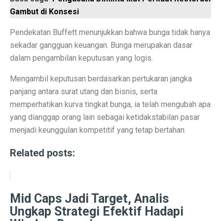
Gambut di Konsesi
Ramalan Zodiak Libra dan Scorpio 2 Oktober 2025: Cin
Pendekatan Buffett menunjukkan bahwa bunga tidak hanya
Sentimen Konsumen Menurun: Indeks Kepercayaan dan
sekadar gangguan keuangan. Bunga merupakan dasar
Ramalan Jawa: 7 Weton Siap Bawa Kekayaan di Oktobe
dalam pengambilan keputusan yang logis.
Semua Weton Jawa Beruntung! Energi Rezeki Tersembu
Mengambil keputusan berdasarkan pertukaran jangka
panjang antara surat utang dan bisnis, serta
Cara Pintar Memilih Tenor KPR dengan Bunga Rendah 
memperhatikan kurva tingkat bunga, ia telah mengubah apa
7 Jenis Pembelian yang Masih Terasa Memboroskan Ba
yang dianggap orang lain sebagai ketidakstabilan pasar
menjadi keunggulan kompetitif yang tetap bertahan.
Ketua Freeport Berbicara Proyeksi Produksi Katoda da
Related posts:
Angkutan Barang Udara Menurun, Harga Tinggi Jadi P
Pemprov Jabar Jamin Rp 50 Triliun BGN Tetap di Dae
Mid Caps Jadi Target, Analis
Saham Ayam Goreng Salim (FAST) Melonjak Dua Kali 
Ungkap Strategi Efektif Hadapi
Ramalan Zodiak Aquarius dan Pisces 2 Oktober 2025: K