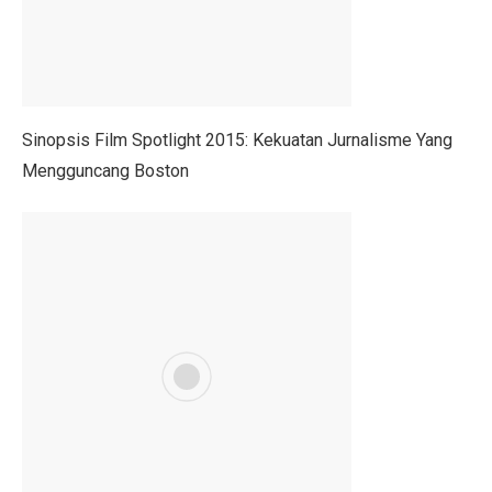
Nasib Negara Paling Terdampak Perubahan Iklim di CO
Maju Pesat Teknologi, Kecerdasan Buatan Jadi Jawaba
Dialog Interaktif LLBK Kupang: Muhaimin Usung NTT 
Sinopsis Film Spotlight 2015: Kekuatan Jurnalisme Yang
Mengguncang Boston
20 Jawaban Ekonomi Kelas 11 Halaman 30 Bab 2: Peng
223 Aktivis Internasional Ditahan Israel di Jalur Gaza
Mengapa Suku Bunga Jadi Petunjuk Utama Investor Sepe
DPR Tetapkan RUU Kepariwisataan Jadi UU
RUU P2SK: Dampak Evaluasi DPR pada BI, OJK, dan
10 Aturan Buffett: Gen Z Bisa Mandiri dan Cuan Maksi
Kepala BGN Tak Hentikan MBG Meski Banyak Keracuna
Trump Teken Perintah Eksekutif, Bela Qatar Mati-matia