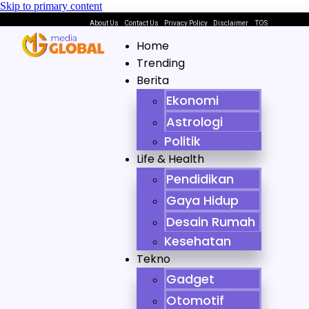
Skip to primary content
About Us
Contact Us
Privacy Policy
Disclaimer
TOS
Home
Trending
Berita
Ekonomi
Astrologi
Politik
Life & Health
Pendidikan
Gaya Hidup
Desain Rumah
Kesehatan
Tekno
Gadget
Otomotif