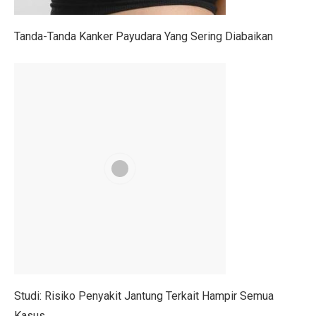
Pilih Saham Lapis Dua WIFI, IRSX, dan INET, Ini Rek
Tanda-Tanda Kanker Payudara Yang Sering Diabaikan
Mengungkap Kelemahan Industri Film Secara Terbuka
Ekonom: Stimulus Kecil, Hanya Jaga Persepsi Pertumb
4 Dampak Negatif Cahaya Biru pada Kulit
100 Ucapan Selamat Hari Batik Nasional 2025 untuk C
Kinerja BUMA Internasional Grup (DOID) Terganggu, I
Sudah Saatnya Merancang Masa Depan Lansia
Siapa Saja yang Menemukan Mikroskop? Ini Fakta Men
7 Kesalahan Umum Anggaran Bulanan yang Rusak Keu
Tahu atau Tempe, Mana yang Lebih Baik untuk Turunk
Mid Caps Jadi Target, Analis Ungkap Strategi Efektif 
Studi: Risiko Penyakit Jantung Terkait Hampir Semua
Kasus