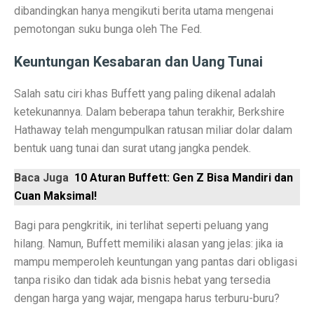
dibandingkan hanya mengikuti berita utama mengenai
Contoh Soal Matematika SMA Lengkap dengan Pembah
pemotongan suku bunga oleh The Fed.
Ternyata Ini Rasanya Punya Interpreter AI di Telinga
Keuntungan Kesabaran dan Uang Tunai
Realme 15 Pro 5G Jadi Smartphone Turnamen MLBB M
Salah satu ciri khas Buffett yang paling dikenal adalah
IMX 2025 Dimulai 10 Oktober 2025, Hadirkan Tokoh d
ketekunannya. Dalam beberapa tahun terakhir, Berkshire
PGE Dorong Inovasi Energi Panas Bumi Capai 3 GW M
Hathaway telah mengumpulkan ratusan miliar dolar dalam
bentuk uang tunai dan surat utang jangka pendek.
Elon Musk Pecahkan Rekor Kekayaan, Jadi Orang Perta
Baca Juga
10 Aturan Buffett: Gen Z Bisa Mandiri dan
Jangan Lupa Cek Pesanan Online, Ini 7 Sifat Psikologis
Cuan Maksimal!
Proyek Meta Raksasa: Pusat Data AI Seluas 70 Lapan
Bagi para pengkritik, ini terlihat seperti peluang yang
Cuaca Bangka Belitung Memasuki Musim Hujan 2025, 
hilang. Namun, Buffett memiliki alasan yang jelas: jika ia
mampu memperoleh keuntungan yang pantas dari obligasi
HP Stylish dengan Fitur Lengkap? TECNO Spark 20 Pr
tanpa risiko dan tidak ada bisnis hebat yang tersedia
Pahami Perbedaan Kesehatan Baterai dan Cycle Count d
dengan harga yang wajar, mengapa harus terburu-buru?