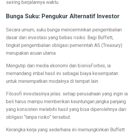
Terapi Ginjal dengan Teknologi Cuci Darah Terbaru
seiring berjalannya waktu.
5 Rahasia Kehidupan Panjang Manusia Tertua
Bunga Suku: Pengukur Alternatif Investor
10 Karya Lukis Hendra Gunawan yang Terkenal Dunia
Secara umum, suku bunga mencerminkan pengembalian
Casa Modena, Kafe Rumah yang Nyaman di Modena x 
dasar dari investasi yang bebas risiko. Bagi Buffett,
tingkat pengembalian obligasi pemerintah AS (Treasury)
Desain Rumah Minimalis, Tampilan Menarik!
merupakan acuan utama.
Prakiraan Cuaca OKU Timur 2 Oktober 2025: Martapura
Mengutip dari media ekonomi dan bisnis
Forbes
, ia
Lukisan Raden Saleh: Ikon Seni Nusantara
memandang imbal hasil ini sebagai biaya kesempatan
untuk menempatkan modalnya di tempat lain.
Mengungkap Pengalaman Suara Hebat di Galaxy Buds 
Filosofi investasinya jelas: setiap perusahaan yang ingin ia
Laptop Lokal Harga 2 Jutaan dengan Spesifikasi Gahar
beli harus mampu memberikan keuntungan jangka panjang
Rahasia iPhone 17 Pro Max Tahan Panas: Teknologi SS
yang konsisten melebihi hasil yang bisa diperolehnya dari
obligasi “tanpa risiko” tersebut.
Detoks Digital untuk Gen Z, Tenangkan Pikiran?
Kerangka kerja yang sederhana ini memungkinkan Buffett
5 HP Android Tercepat 2025 dengan Snapdragon 8 Elit