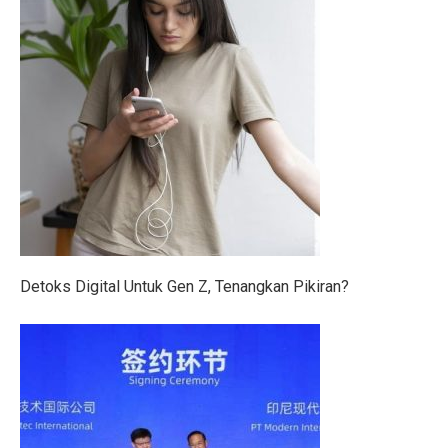
Gen Z Pilih Keseimbangan Kerja dan Hidup, Tidak Min
Kerugian Banjir Jakarta Capai Rp 1,6 Triliun, Teknologi
Musyarakah: Pengertian, Jenis, Syarat, dan Contoh
4 Shio Bangkit dari Keterpurukan Ekonomi di Oktober 
Anak Terkena Influenza A dan B: Kenali Gejala, Tanda
Bisakah Manusia Hidup dengan Satu Paru?
Dari Kelas, Guru Bawa Perjuangan Tragedi Kanjuruhan
Detoks Digital Untuk Gen Z, Tenangkan Pikiran?
5 Kesalahan Umum yang Harus Dihindari Saat Latihan
Mengapa Manusia Lupa Masa Kecil?
Film Korea Paling Cepat Capai 1 Juta Penonton Tahun 
Serangan Burung Jagal Punggung Hitam yang Mematik