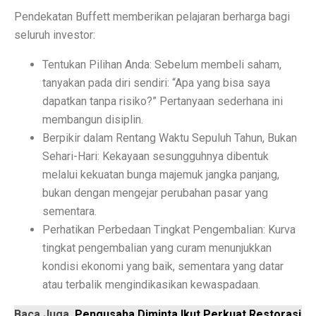
6 Aplikasi Sadap WhatsApp Anak Tersembunyi dan Prak
Pendekatan Buffett memberikan pelajaran berharga bagi
Apa Itu Obesitas Sentral? Waspada Perut Buncit!
seluruh investor:
Apa Itu ‘Bayi Karnivora’? Tren Mencurigakan dari Ahli
Tentukan Pilihan Anda: Sebelum membeli saham,
tanyakan pada diri sendiri: “Apa yang bisa saya
5 Fakta Penting Sebelum Pasar Dibuka
dapatkan tanpa risiko?” Pertanyaan sederhana ini
7 Tanda Awal Rabies yang Sering Diabaikan
membangun disiplin.
Berpikir dalam Rentang Waktu Sepuluh Tahun, Bukan
Uni Eropa Umumkan Pajak Karbon Lintas Batas Perta
Sehari-Hari: Kekayaan sesungguhnya dibentuk
Unduh Lagu Waste No Time (OST Asmara Gen Z) MP
melalui kekuatan bunga majemuk jangka panjang,
bukan dengan mengejar perubahan pasar yang
Spesifikasi dan Harga Mitsubishi Pajero Sport Terba
sementara.
Rekomendasi Teknikal Saham ASSA, ARCI, BWPT dari 
Perhatikan Perbedaan Tingkat Pengembalian: Kurva
tingkat pengembalian yang curam menunjukkan
Strategi Buffett: Kelola Uang Tanpa Rugi di 2025
kondisi ekonomi yang baik, sementara yang datar
atau terbalik mengindikasikan kewaspadaan.
Cara Jadi Jutawan ala Charlie Munger: 7 Langkah Efekt
Indeks Tabungan Konsumen Tumbuh Lemah di Septembe
Baca Juga
Pengusaha Diminta Ikut Perkuat Restorasi