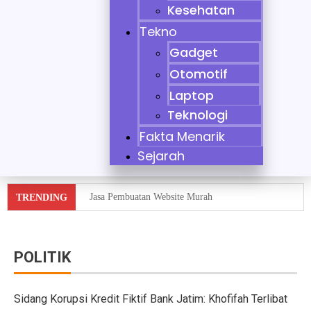
Kesehatan
Tekno
Gadget
Otomotif
Laptop
Teknologi
Fakta Menarik
Sejarah
Jasa Pembuatan Website Murah
TRENDING
Tidak Bisa Menjaga Sikap, Nikita Mirzani Dituntut 11 
10 Mobil Klasik yang Jadi Incaran Kolektor
POLITIK
Jaecoo J8 vs Hyundai Santa Fe Hybrid vs Mazda CX-60
Sidang Korupsi Kredit Fiktif Bank Jatim: Khofifah Terlibat
Pebisnis Diler Prediksi Penjualan Mobil 2025 Turun da