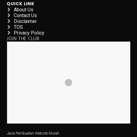
QUICK LINK
Lebih dari Perawat, Jasa Caregiver Bawa Harapan
About Us
Contact Us
Teknologi Indonesia dan Bursa Asia Kompak Naik, Ini
Disclaimer
TOS
5 Fakta Menarik Burung Grey Junglefowl, Simbol Kebe
Privacy Policy
JOIN THE CLUB
Di Balik Kenaikan Bunga Deposito Dolar
Pesan ORI028 di bank bjb, Investasi Dijamin Negara
Rokok: Antara Ekonomi dan Kesehatan, Pilihan Menke
4 Fakta Menarik Orchid Dottyback, Ikan Pembohong T
6 Cara Tetap Bugar Meski Sibuk di Meja Kerja, Coba S
Jadwal Gym Pemula untuk Massa Otot, Efektif dan Mud
5 Fakta Menarik & Sinopsis Film ‘Dopamin’, Cinta di 
5 Fakta Menakjubkan Rasi Orion, Mulai dari Supernov
Jasa Pembuatan Website Murah