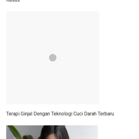
4 Manfaat Literasi Keuangan Awal, Wajib Ketahui!
Kemendag Hukum Dua Koperasi Pelanggar Aturan Distr
Cara Mengatur Putaran Kipas Angin Saat Cuaca Dingin
Bisakah Menggabungkan Pil KB dengan Alat Kontraseps
Momen Menkeu Purbaya Makan Ayam Penyet di Warun
7 Drama Tiongkok dengan Tokoh Perempuan Pemimpin,
Musyarakah Mutanaqisah: Pengertian, Rukun, dan Atur
25 Cerita Sejarah Indonesia yang Menarik untuk Anak-
Batuk Terus-Menerus pada Dewasa, Cari Penyebabnya
5 Tips Beli Tanah dengan Dana Terbatas di Wilayah B
Terapi Ginjal Dengan Teknologi Cuci Darah Terbaru
Peringatan BMKG: 12 Wilayah Sulawesi Utara Diguyur
Trump dan Pfizer Sepakat Turunkan Harga Obat di AS