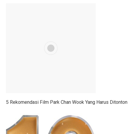
Prakiraan Cuaca Palembang Hari Ini, Hujan Siang Hari
7 Shio yang Jalannya Kaya Terbuka, Mulai 3 Oktober 
5 Fakta Menarik Sejarah Kota Boston, Pusat Revolusi 
Adu Sengit Grup Astra, Triputra & Saratoga dalam Bis
50 Ucapan Selamat Hari Batik Nasional 2025 yang Pen
4 Fakta Menarik Etnis Han, Penemu Kertas dan Tes C
Film Rangga & Cinta, Kebangkitan Ada Apa Dengan Ci
Kisah Cinta Enzy Storia dan Suami Diplomat yang Kem
5 Rekomendasi Film Park Chan Wook Yang Harus Ditonton
Sinopsis Film Spotlight 2015: Kekuatan Jurnalisme y
Sinopsis Film Stand By Me (1986): Persahabatan, Kesed
Sinopsis Film Boyhood: Perjalanan dari Anak Kecil ke