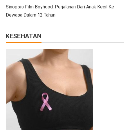
Menteri UMKM: Makan Bergizi Gratis Bisa Bangkitkan
Sinopsis Film Boyhood: Perjalanan Dari Anak Kecil Ke
Dewasa Dalam 12 Tahun
Orang Terkaya Termuda di Usia 19 Tahun, Ini Asal Ke
LBH Surabaya Laporkan Kembali Tragedi Kanjuruhan 
KESEHATAN
Pilkada Pernah Larang Dinasti, Tapi Dihentikan MK
Ketua Umum IMI Percaya MotoGP 2025 Bawa Manfaat 
Tabel Lemak Tubuh Pria dan Wanita, Apakah Kamu Ide
Tabel Berat Badan Ideal Bayi Sesuai Panduan WHO
Berita Bahagia! Stasiun KRL JIS Siap Beroperasi Akhir
Jakarta Film Week 2025: Bangkitkan Energi Sinema dan 
10 Kota Dunia dengan Sewa Rumah Mahal, Nomor 4 Me
Penutupan AS Bikin Emas Berkilau, Melayang ke US$ 