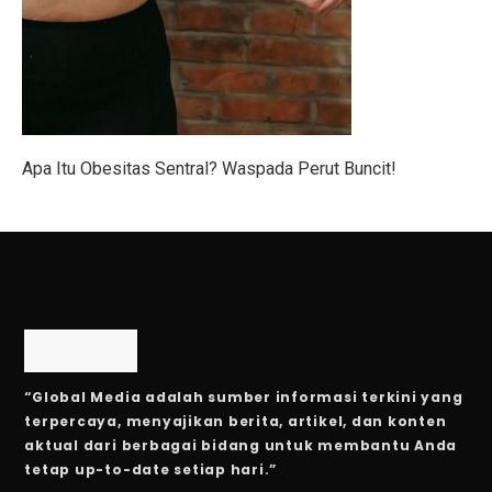
6 Zodiak Siap Meraih Puncak Ekonomi dan Kejutan Lua
IHSG Naik, Investor Harus Tahu Ini!
Patriot Bond Segera Dirilis, Danantara Ajukan Izin ke 
Saham Mid Cap Siap Melonjak Hingga Akhir 2025, Ini
Apa Itu Obesitas Sentral? Waspada Perut Buncit!
Ingin Buka 10 SPBU Baru, BP-AKR Minta Tambahan 
Pertumbuhan Ekonomi RI Diproyeksikan di Bawah 5,2%
5 Fakta Menarik Pulau Trasimeno, Danau Terbesar di It
Senam Aerobik 15 Menit Bakar Berapa Kalori? Ini Jaw
Dari Lokal ke Global, 1001 Sepatu Debut di London 
“Global Media adalah sumber informasi terkini yang
3 Resep Tekwan Sagu Populer, Ini Cara Membuatnya
terpercaya, menyajikan berita, artikel, dan konten
aktual dari berbagai bidang untuk membantu Anda
3 Film dan Drama Korea tentang Cerita Pemandu Sorak
tetap up-to-date setiap hari.”