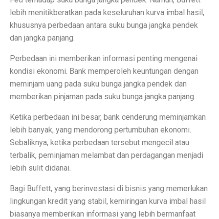
lebih menitikberatkan pada keseluruhan kurva imbal hasil,
Perbandingan ADV160 vs Nmax 155, Lihat Spesifikasi
khususnya perbedaan antara suku bunga jangka pendek
7 HP Flagship Android Terkencang 2025, Bukan Hanya 
dan jangka panjang.
Air Minum Biru: Inovasi Teknologi yang Buka Peluang
Perbedaan ini memberikan informasi penting mengenai
kondisi ekonomi. Bank memperoleh keuntungan dengan
Gaming Lancar Tanpa Ngelag, Infinix GT 30 Jadi Solus
meminjam uang pada suku bunga jangka pendek dan
Amazfit Buka Store Pertama di Indonesia, Luncurkan T
memberikan pinjaman pada suku bunga jangka panjang.
Siap Kalahkan Samsung S25 FE, 3 HP Kamera Telephot
Ketika perbedaan ini besar, bank cenderung meminjamkan
lebih banyak, yang mendorong pertumbuhan ekonomi.
Elon Musk Jadi Orang Kaya Pertama Dunia dengan Rp 8
Sebaliknya, ketika perbedaan tersebut mengecil atau
3 Rekomendasi HP Spek Gahar Harga Terjangkau di Ok
terbalik, peminjaman melambat dan perdagangan menjadi
lebih sulit didanai.
TECNO Pova 6 Pro 5G: Gaming Murah dengan Koneks
Bagi Buffett, yang berinvestasi di bisnis yang memerlukan
Perbandingan Vivo Y28, Y03t, dan X100: HP Favoritm
lingkungan kredit yang stabil, kemiringan kurva imbal hasil
Pesan Awal iPhone 17 Mulai Oktober–November 2025
biasanya memberikan informasi yang lebih bermanfaat