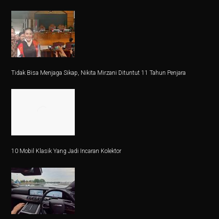
Vivo dan APR Gagal Beli BBM Impor dari Pertamina
5 Fakta Menarik Zvartnots, Katedral yang Hancur Akib
Alasan Joko Anwar Pilih Sutradara Muda untuk Film B
Mobil Listrik Tanpa Perlu Dicas? Daihatsu Rocky Hyb
Tidak Bisa Menjaga Sikap, Nikita Mirzani Dituntut 11 Tahun Penjara
Bisakah Mencukur Bulu Kemaluan Sampai Bersih? Ini 
5 Latihan Gym yang Mudah Dilihat Tapi Sulit Dilakuka
6 Perbedaan Bisnis dan Kewirausahaan Sejati
5 Jenis Surat Bisnis yang Harus Diketahui Pebisnis
10 Mobil Klasik Yang Jadi Incaran Kolektor
5 Kodok Unik dengan Duri Langka dari Genus Bufo
Mengapa Perang Jadi Awal Lahirnya Negara Baru?
Net Sell Asing Besar, Ini Outlook IHSG Hingga Akhir T
5 Fakta Menakjubkan Vicuña, Hewan Andes yang Lebih