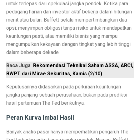
untuk terlepas dari spekulasi jangka pendek. Ketika para
Laptop Murah 4 Jutaan untuk Pelajar Aktif, Tugas Lanc
pedagang harian dan investor aktif bekerja dalam hitungan
menit atau bulan, Buffett selalu mempertimbangkan dua
Honda PCX160: Spesifikasi Mewah yang Membuat Ngil
opsi: menyimpan obligasi tanpa risiko untuk mendapatkan
keuntungan pasti, atau memiliki bisnis yang mampu
Pengguna Adobe Analytics, Waspada! Celah Ini Ancam
mengumpulkan kekayaan dengan tingkat yang lebih tinggi
5 Fakta Menarik Kota Lalitpur, Kota Tua Penuh Kuil di
dalam beberapa dekade.
Xiaomi 15T vs Honor 400, Kamera Hebat di Bawah Rp6
Baca Juga
Rekomendasi Teknikal Saham ASSA, ARCI,
BWPT dari Mirae Sekuritas, Kamis (2/10)
Perbandingan Xiaomi 15T vs 15T Pro: Spesifikasi dan H
Revolusi Data: AI Mengubah Pengelolaan Informasi di E
Keputusannya didasarkan pada perkiraan keuntungan
jangka panjang sebuah perusahaan, bukan pada prediksi
Samsung Pertahankan Model Plus di Galaxy S26 Setel
hasil pertemuan The Fed berikutnya.
MDRN dan Genertec Kolaborasi di Industri, Kesehatan,
Peran Kurva Imbal Hasil
Workshop SOHIB Berkelas Kemkomdigi: Mengembangkan
Banyak analis pasar hanya memperhatikan pengaruh The
Vivo Y03t vs X100: Perbandingan Harga dan Fitur!
Fed terhadap suku bunga jangka pendek. Namun, Buffett