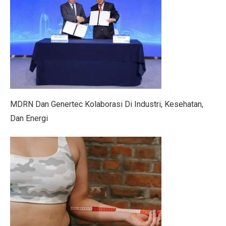
SRAJ Alami Kerugian di Semester I, Perhatikan Reko
Pemenang Film Pendek Keselamatan Berkendara dari 
Studi: Golongan Darah Terkait Risiko Stroke Dini
10 Cara Membentuk Lengan Kekar Tanpa Ke Gym
Kinerja Sejahteraraya (SRAJ) Tertekan di Semester I-2
MDRN Dan Genertec Kolaborasi Di Industri, Kesehatan,
Rayakan Ulang Tahun ke-36, Bisnis Digital Bank Raya
Dan Energi
Benarkah Angkat Beban Bakar Lebih Banyak Kalori dar
7 Fakta Menarik Burung Penjerit, Burung Berisik den
5 Fakta Menarik Misi Voyager, Penjelajah Antariksa
Purbaya Mulai Atur Anggaran Stimulus Ekonomi Kuart
7 Tips Minum Air, Mudah dan Penting!