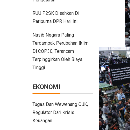
Daihatsu Rocky Diluncurkan di G
RUU P2SK Disahkan Di
Hyundai Akan Rilis Mobil Listrik Ba
Paripurna DPR Hari Ini
Arista Bawa Farizon, Mobil Niaga 
Nasib Negara Paling
28 Kendaraan Perusahaan di Aceh 
Terdampak Perubahan Iklim
Di COP30, Terancam
Pengalaman Pertama Mengemudi 
Terpinggirkan Oleh Biaya
GIIAS Bandung 2025: Komitmen Ga
Tinggi
Persaingan BMW dan Mercedes-Be
EKONOMI
Citroen C3 Sport dan Jeep Gladiat
Uji Coba Mobil SUV JAECOO J8 SH
Tugas Dan Wewenang OJK,
Jeep Gladiator Sport Tampil di GI
Regulator Dari Krisis
Keuangan
GIIAS Bandung 2025: Konsistensi 5