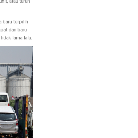
it, atau turun
 baru terpilih
apat dan baru
k Semua
tidak lama lalu.