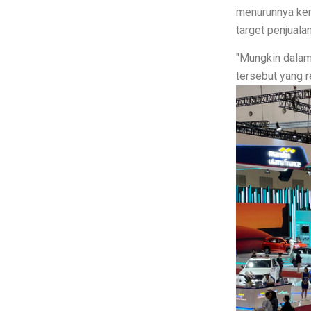
menurunnya kem
Amazfit Buka Store Pertama di Ind
target penjualan
Siap Kalahkan Samsung S25 FE, 3 
Mungkin dalam 
Elon Musk Jadi Orang Kaya Pertam
tersebut yang re
3 Rekomendasi HP Spek Gahar Har
TECNO Pova 6 Pro 5G: Gaming Mu
Perbandingan Vivo Y28, Y03t, da
Pesan Awal iPhone 17 Mulai Okto
Contoh Soal Matematika SMA Le
Ternyata Ini Rasanya Punya Interp
Realme 15 Pro 5G Jadi Smartphon
IMX 2025 Dimulai 10 Oktober 2025