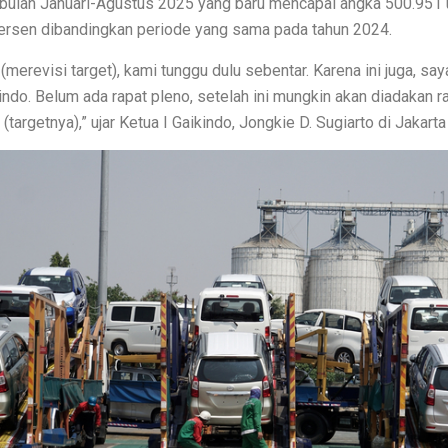
bulan Januari-Agustus 2025 yang baru mencapai angka 500.951 un
ersen dibandingkan periode yang sama pada tahun 2024.
ber 2025: Martapura dan Sekitar Diprediksi Hujan
merevisi target), kami tunggu dulu sebentar. Karena ini juga, saya
santara
indo. Belum ada rapat pleno, setelah ini mungkin akan diadakan r
bat di Galaxy Buds Core, TWS Murah dari Samsung yang Pas untu
(targetnya),” ujar Ketua I Gaikindo, Jongkie D. Sugiarto di Jakarta 
n Spesifikasi Gahar! Advan Soulmate X2 Jadi Perhatian Dunia!
Panas: Teknologi SSD Cooler!
gkan Pikiran?
n Snapdragon 8 Elite, Kuasai Lawan!
ar Aktif, Tugas Lancar dan Hiburan Tak Terhenti
 yang Membuat Ngiler!
da! Celah Ini Ancam Data Pelangganmu
a Tua Penuh Kuil di Nepal