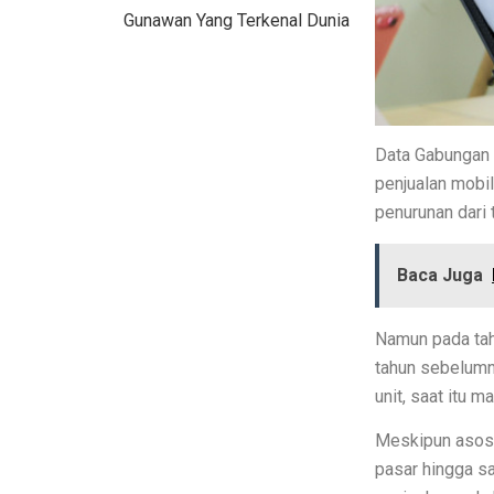
Literasi AI Jadi Dasar Penting bagi 
Gunawan Yang Terkenal Dunia
Studi: Risiko Penyakit Jantung Te
5 Ciri Interior Rumah Scandinavia
Tugas dan Wewenang OJK, Regulato
Data Gabungan 
5 Fakta Menarik Ikan Green Terror
penjualan mobi
penurunan dari 
5 Rekomendasi Film Park Chan Wo
Ulang Tahun ke-34, Excelso Hadir
Baca Juga
Terapi Ginjal dengan Teknologi Cu
Namun pada tah
5 Rahasia Kehidupan Panjang Manu
tahun sebelumn
unit, saat itu
10 Karya Lukis Hendra Gunawan y
Meskipun asosia
Casa Modena, Kafe Rumah yang N
pasar hingga s
Desain Rumah Minimalis, Tampilan 