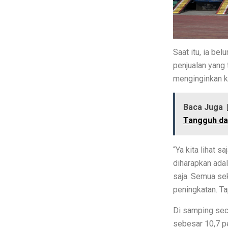
Xiaomi 15T vs Honor 400, Kamera
Perbandingan Xiaomi 15T vs 15T Pr
Saat itu, ia b
Revolusi Data: AI Mengubah Pengelo
penjualan yang 
Samsung Pertahankan Model Plus 
menginginkan k
MDRN dan Genertec Kolaborasi di I
Baca Juga
Workshop SOHIB Berkelas Kemkomd
Tangguh d
Vivo Y03t vs X100: Perbandingan H
“Ya kita lihat 
Perbandingan ADV160 vs Nmax 155,
diharapkan adal
saja. Semua se
7 HP Flagship Android Terkencang
peningkatan. Tap
Air Minum Biru: Inovasi Teknologi
Di samping se
Gaming Lancar Tanpa Ngelag, Infin
sebesar 10,7 pe