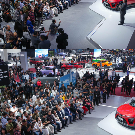
IIAS: SUV Kompak dengan Teknologi Canggih dan Harga Hemat
ru Tahun Ini
Listrik yang Siap Lawan Gran Max
Tamiang Pakai Pelat Luar, Dominasi BK
Jaecoo J8, SUV Premium yang Tangguh dan Nyaman
ikindo Dukung Pertumbuhan Otomotif
nz Hadapi Bebas Bea Mobil Eropa
or Meluncur di GIIAS Bandung
S ARDIS di ISDC Tangerang
IAS Bandung 2025
4 Tahun Toyota Melayani dan Berkontribusi untuk Indonesia