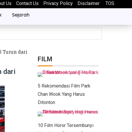
out Us
Contact Us
Privacy Policy
Disclaimer
TOS
k
Sejarah
5 Turun dari
FILM
baik?
 dari
5 Rekomendasi Film Park
Chan Wook Yang Harus
Ditonton
sia
10 Film Horor Tersembunyi