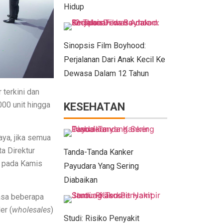
Hidup
Sinopsis Film Boyhood:
Perjalanan Dari Anak Kecil Ke
Dewasa Dalam 12 Tahun
 terkini dan
00 unit hingga
KESEHATAN
aya, jika semua
ta Direktur
Tanda-Tanda Kanker
a pada Kamis
Payudara Yang Sering
Diabaikan
asa beberapa
er (
wholesales
)
Studi: Risiko Penyakit