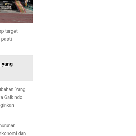
ap target
 pasti
 yang
Relevan
rubahan. Yang
ya Gaikindo
nginkan
enurunan
 ekonomi dan