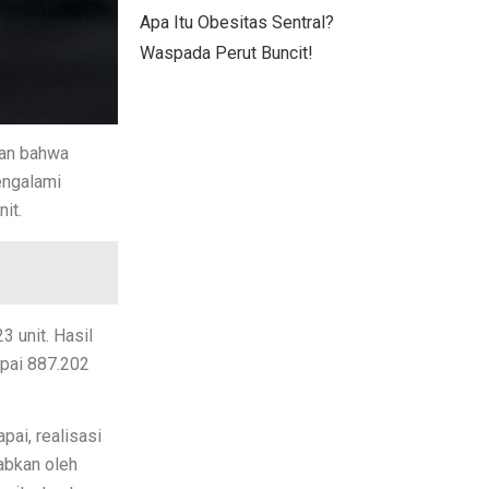
Apa Itu Obesitas Sentral?
Waspada Perut Buncit!
kan bahwa
engalami
it.
 unit. Hasil
apai 887.202
pai, realisasi
abkan oleh