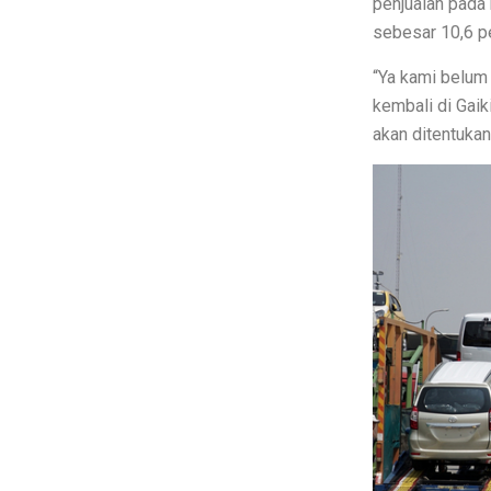
penjualan pada 
sebesar 10,6 p
Prakiraan Cuaca OKU Timur 2 Okto
“Ya kami belum (
Lukisan Raden Saleh: Ikon Seni Nu
kembali di Gaik
Mengungkap Pengalaman Suara He
akan ditentukan 
Laptop Lokal Harga 2 Jutaan denga
Rahasia iPhone 17 Pro Max Tahan 
Detoks Digital untuk Gen Z, Tenan
5 HP Android Tercepat 2025 denga
Laptop Murah 4 Jutaan untuk Pelaj
Honda PCX160: Spesifikasi Mewah
Pengguna Adobe Analytics, Waspa
5 Fakta Menarik Kota Lalitpur, Kot