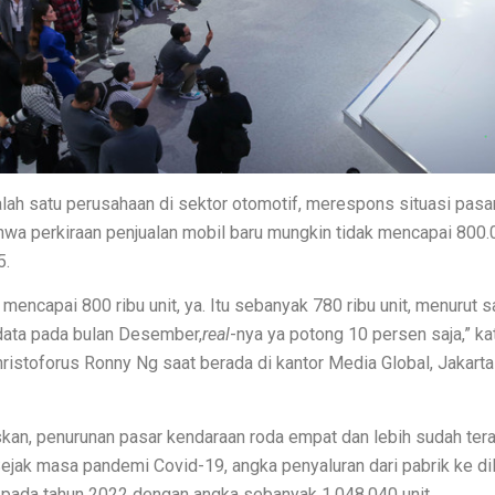
344cc Dirilis, Lihat Spesifikasi dan Harga!
 Jauh dengan Pembaruan Menyeluruh
uk Rumah Tropis
lis Terbaru
 Wallpaper Dinding Sendiri!
alah satu perusahaan di sektor otomotif, merespons situasi pasar
wa perkiraan penjualan mobil baru mungkin tidak mencapai 800.0
k Es Krim, Sederhana dan Kreatif!
5.
an Nyaman Tanpa Ribet
 mencapai 800 ribu unit, ya. Itu sebanyak 780 ribu unit, menurut s
 Ruang Tamu Estetis
ata pada bulan Desember,
real
-nya ya potong 10 persen saja,” ka
hristoforus Ronny Ng saat berada di kantor Media Global, Jakart
? Ini Tanggapan Dokter
dengan Efisien!
kan, penurunan pasar kendaraan roda empat dan lebih sudah ter
Ketahui Perbedaannya!
 Sejak masa pandemi Covid-19, angka penyaluran dari pabrik ke dil
di pada tahun 2022 dengan angka sebanyak 1.048.040 unit.