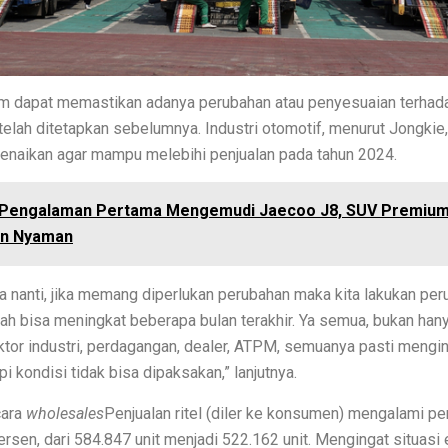
 Hebat di Bawah Rp6 Jutaan, Siapa Pemenangnya?
o: Spesifikasi dan Harga di Indonesia!
elum dapat memastikan adanya perubahan atau penyesuaian terhad
laan Informasi di Era Digital
telah ditetapkan sebelumnya. Industri otomotif, menurut Jongkie,
di Galaxy S26 Setelah Gagalnya Eksperimen Edge
enaikan agar mampu melebihi penjualan pada tahun 2024.
ndustri, Kesehatan, dan Energi
Pengalaman Pertama Mengemudi Jaecoo J8, SUV Premium
igi: Mengembangkan Keterampilan Olah Data Jadi Informasi yang 
an Nyaman
arga dan Fitur!
saja nanti, jika memang diperlukan perubahan maka kita lakukan pe
 Lihat Spesifikasi Lengkap!
ah bisa meningkat beberapa bulan terakhir. Ya semua, bukan han
ktor industri, perdagangan, dealer, ATPM, semuanya pasti mengi
 2025, Bukan Hanya Kencang Tapi Jadi Raja Performa
i kondisi tidak bisa dipaksakan,” lanjutnya.
 yang Buka Peluang Usaha Melalui Waralaba
cara
wholesales
Penjualan ritel (diler ke konsumen) mengalami p
ix GT 30 Jadi Solusi untuk Gamer Indonesia
rsen, dari 584.847 unit menjadi 522.162 unit. Mengingat situasi