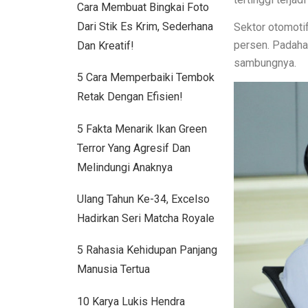
Cara Membuat Bingkai Foto
Tanda-Tanda Kanker Payudara yan
Dari Stik Es Krim, Sederhana
Sektor otomoti
Hasil MotoGP Jepang 2025: Marc 
persen. Padaha
Dan Kreatif!
Tren Rumah Scandinavian: Ciri Kha
sambungnya.
5 Cara Memperbaiki Tembok
Anti Ribet, Gaya Hias Dinding Mode
Retak Dengan Efisien!
Idaman! 10 Desain Wajib untuk Ru
5 Fakta Menarik Ikan Green
5 Cara Menyemprot Dinding Basah
Terror Yang Agresif Dan
Melindungi Anaknya
Mewah dan Megah, 10 Rumah Terbe
Ulang Tahun Ke-34, Excelso
Inspirasi Warna Cat Pagar yang El
Hadirkan Seri Matcha Royale
Tips Pemasangan Plafon PVC Ran
5 Rahasia Kehidupan Panjang
8 Ciri Rumah Tropis Sederhana: Hu
Manusia Tertua
Keunggulan dan Kekurangan Plafo
10 Karya Lukis Hendra