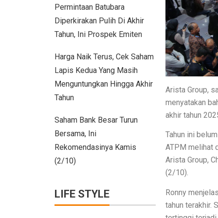
Permintaan Batubara
Petualangan Motor Baru! Kove 350F 
Diperkirakan Pulih Di Akhir
Toyota Avanza, Teman Perjalanan
Tahun, Ini Prospek Emiten
7 Ide Pagar Bambu Sederhana unt
Harga Naik Terus, Cek Saham
10 Model Batu Alam Dinding Minima
Lapis Kedua Yang Masih
Menguntungkan Hingga Akhir
Ternyata Mudah, Ini 5 Cara Pasang
Arista Group, s
Tahun
menyatakan bah
Cara Membuat Bingkai Foto dari Sti
akhir tahun 202
Saham Bank Besar Turun
Denah Rumah 6×12 Panjang, Huni
Bersama, Ini
Tahun ini belum
Tips Menata Hiasan Dinding untuk
ATPM melihat d
Rekomendasinya Kamis
Arista Group, C
(2/10)
Pasien Konsultasi Kesehatan ke AI
(2/10).
5 Cara Memperbaiki Tembok Retak 
Ronny menjelas
LIFE STYLE
Harga Kusen UPVC vs Aluminium, 
tahun terakhir.
tertinggi terja