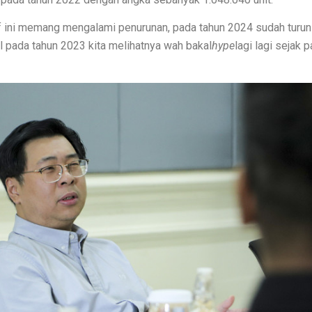
g Sering Diabaikan
f ini memang mengalami penurunan, pada tahun 2024 sudah turu
Marquez Juara Dunia
l pada tahun 2023 kita melihatnya wah bakal
hype
lagi lagi sejak 
s dan Aturan Desain
rn dari Stik Es Krim
mah Sempit
 agar Rapi dan Awet!
sar di Dunia!
egan dan Pasti Sukses
gka Hollow Modern
nian Asri, Sejuk, dan Nyaman
n PVC yang Harus Diketahui