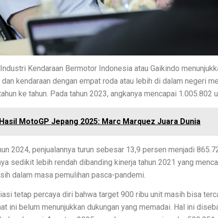
Talent Digital
rkait Hampir Semua Kasus
n yang Sederhana dan Elegan!
r dari Krisis Keuangan
Industri Kendaraan Bermotor Indonesia atau Gaikindo menunjuk
 yang Agresif dan Melindungi Anaknya
l dan kendaraan dengan empat roda atau lebih di dalam negeri m
tahun ke tahun. Pada tahun 2023, angkanya mencapai 1.005.802 un
ok yang Harus Ditonton
kan Seri Matcha Royale
Hasil MotoGP Jepang 2025: Marc Marquez Juara Dunia
ci Darah Terbaru
un 2024, penjualannya turun sebesar 13,9 persen menjadi 865.723
sia Tertua
ya sedikit lebih rendah dibanding kinerja tahun 2021 yang menc
 masih dalam masa pemulihan pasca-pandemi.
ang Terkenal Dunia
si tetap percaya diri bahwa target 900 ribu unit masih bisa terca
yaman di Modena x Titik Temu
aat ini belum menunjukkan dukungan yang memadai. Hal ini diseb
Menarik!