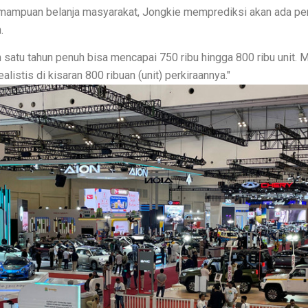
ampuan belanja masyarakat, Jongkie memprediksi akan ada pe
onesia, Luncurkan T-Rex 3 Pro di BDG100 Ultra Trail
.
HP Kamera Telephoto Termurah 2025 di Indonesia, Sangat Layak!
satu tahun penuh bisa mencapai 750 ribu hingga 800 ribu unit. 
a Dunia dengan Rp 8.342 Triliun
alistis di kisaran 800 ribuan (unit) perkiraannya.
ga Terjangkau di Oktober 2025
rah dengan Koneksi Cepat
n X100: HP Favoritmu yang Mana?
ber–November 2025
ngkap dengan Pembahasan
reter AI di Telinga dengan Galaxy Buds Core Harga Rp700 Ribu!
e Turnamen MLBB M7, Didukung AI Gaming dan Baterai 7000mAh
, Hadirkan Tokoh dan Legenda Modifikasi Dunia