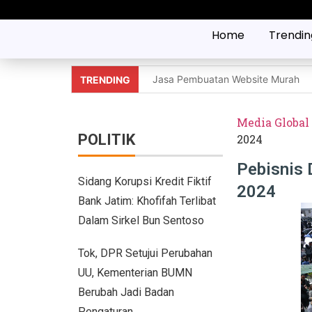
Home
Trendin
Jasa Pembuatan Website Murah
TRENDING
Tidak Bisa Menjaga Sikap, Nikita M
Media Global
10 Mobil Klasik yang Jadi Incaran 
POLITIK
2024
Jaecoo J8 vs Hyundai Santa Fe Hy
Pebisnis 
Sidang Korupsi Kredit Fiktif
2024
Pebisnis Diler Prediksi Penjualan 
Bank Jatim: Khofifah Terlibat
GIIAS Bandung 2025 Tampilkan 18 
Dalam Sirkel Bun Sentoso
GIIAS Bandung 2025: Sinergi Peme
Tok, DPR Setujui Perubahan
UU, Kementerian BUMN
Lebih Banyak Pilihan, Ini Keunggul
Berubah Jadi Badan
Trio Unggulan Suzuki di GIIAS Ban
Pengaturan