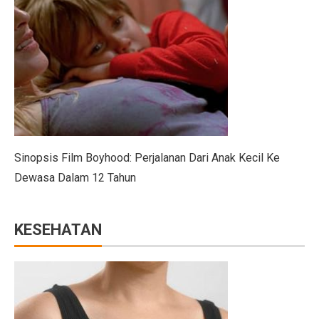
4 Manfaat Literasi Keuangan Awal, Wajib Ketahui!
Kemendag Hukum Dua Koperasi Pelanggar Aturan Distr
Cara Mengatur Putaran Kipas Angin Saat Cuaca Dingin
Bisakah Menggabungkan Pil KB dengan Alat Kontraseps
Momen Menkeu Purbaya Makan Ayam Penyet di Warun
7 Drama Tiongkok dengan Tokoh Perempuan Pemimpin,
Sinopsis Film Boyhood: Perjalanan Dari Anak Kecil Ke
Musyarakah Mutanaqisah: Pengertian, Rukun, dan Atur
Dewasa Dalam 12 Tahun
25 Cerita Sejarah Indonesia yang Menarik untuk Anak-
KESEHATAN
Batuk Terus-Menerus pada Dewasa, Cari Penyebabnya
5 Tips Beli Tanah dengan Dana Terbatas di Wilayah B
Peringatan BMKG: 12 Wilayah Sulawesi Utara Diguyur
Trump dan Pfizer Sepakat Turunkan Harga Obat di AS