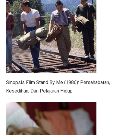
Pilih Saham Lapis Dua WIFI, IRSX, dan INET, Ini Rek
Mengungkap Kelemahan Industri Film Secara Terbuka
Ekonom: Stimulus Kecil, Hanya Jaga Persepsi Pertumb
4 Dampak Negatif Cahaya Biru pada Kulit
100 Ucapan Selamat Hari Batik Nasional 2025 untuk C
Kinerja BUMA Internasional Grup (DOID) Terganggu, I
Sudah Saatnya Merancang Masa Depan Lansia
Sinopsis Film Stand By Me (1986): Persahabatan,
Siapa Saja yang Menemukan Mikroskop? Ini Fakta Men
Kesedihan, Dan Pelajaran Hidup
7 Kesalahan Umum Anggaran Bulanan yang Rusak Keu
Tahu atau Tempe, Mana yang Lebih Baik untuk Turunk
Mid Caps Jadi Target, Analis Ungkap Strategi Efektif 