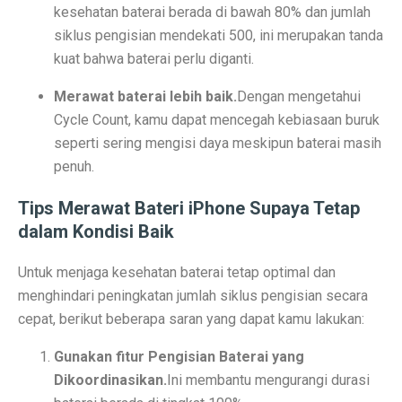
kesehatan baterai berada di bawah 80% dan jumlah
Ramalan Zodiak Libra dan Scorpio 2 Oktober 2025: Cin
siklus pengisian mendekati 500, ini merupakan tanda
kuat bahwa baterai perlu diganti.
Sentimen Konsumen Menurun: Indeks Kepercayaan dan
Merawat baterai lebih baik.
Dengan mengetahui
Ramalan Jawa: 7 Weton Siap Bawa Kekayaan di Oktobe
Cycle Count, kamu dapat mencegah kebiasaan buruk
Semua Weton Jawa Beruntung! Energi Rezeki Tersembu
seperti sering mengisi daya meskipun baterai masih
penuh.
Cara Pintar Memilih Tenor KPR dengan Bunga Rendah 
Tips Merawat Bateri iPhone Supaya Tetap
7 Jenis Pembelian yang Masih Terasa Memboroskan Ba
dalam Kondisi Baik
Ketua Freeport Berbicara Proyeksi Produksi Katoda da
Untuk menjaga kesehatan baterai tetap optimal dan
Angkutan Barang Udara Menurun, Harga Tinggi Jadi P
menghindari peningkatan jumlah siklus pengisian secara
cepat, berikut beberapa saran yang dapat kamu lakukan:
Pemprov Jabar Jamin Rp 50 Triliun BGN Tetap di Dae
Saham Ayam Goreng Salim (FAST) Melonjak Dua Kali 
Gunakan fitur Pengisian Baterai yang
Dikoordinasikan.
Ini membantu mengurangi durasi
Ramalan Zodiak Aquarius dan Pisces 2 Oktober 2025: K