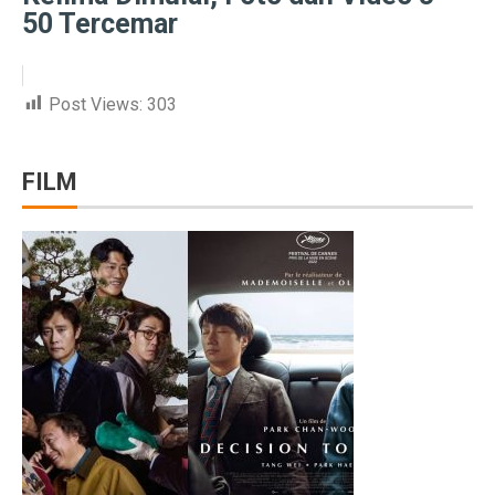
Prakiraan Cuaca Kaltara 2 Oktober 2025: Cerah Berawa
50 Tercemar
Tropic Warm: Teknologi EIGER Jaga Tubuh Tetap Hanga
Lokasi Syuting Film Indonesia yang Jadi Wisata, Terma
Post Views:
303
Bagian 2 – Jika PKI Menang 30 September: Negeri Bar
FILM
5 Fakta Menarik Doha, Kota Mewah di Tengah Timur 
5 Tips Sukses Buka Usaha di Rest Area Saat Akhir Peka
Gempa 6,9 Magnitudo Filipina Tewarkan 69 Jiwa
Ini yang Harus Kamu Lakukan Saat Bantu Persalinan Da
Waspadai Hujan Petir di Jabar dalam Dua Hari Mendata
RUU P2SK Disahkan di Paripurna DPR Hari Ini
5 Perbedaan Utama Lembaga Keuangan Syariah dan Ko
BAIC BJ30 Hybrid Jadi Sorotan GIIAS Bandung 2025,