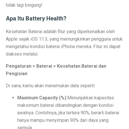
Terapi Ginjal dengan Teknologi Cuci Darah Terbaru
tidak lagi bingung!
5 Rahasia Kehidupan Panjang Manusia Tertua
Apa Itu Battery Health?
10 Karya Lukis Hendra Gunawan yang Terkenal Dunia
Kesehatan Baterai adalah fitur yang diperkenalkan oleh
Casa Modena, Kafe Rumah yang Nyaman di Modena x 
Apple sejak iOS 11.3, yang memungkinkan pengguna untuk
mengetahui kondisi baterai iPhone mereka. Fitur ini dapat
Desain Rumah Minimalis, Tampilan Menarik!
diakses melalui:
Prakiraan Cuaca OKU Timur 2 Oktober 2025: Martapura
Pengaturan > Baterai > Kesehatan Baterai dan
Lukisan Raden Saleh: Ikon Seni Nusantara
Pengisian
Mengungkap Pengalaman Suara Hebat di Galaxy Buds 
Di sana, kamu akan menemukan data seperti:
Laptop Lokal Harga 2 Jutaan dengan Spesifikasi Gahar
Maximum Capacity (%):
Menunjukkan kapasitas
Rahasia iPhone 17 Pro Max Tahan Panas: Teknologi SS
maksimum baterai dibandingkan dengan kondisi
awalnya. Contohnya, jika tertera 90%, berarti baterai
Detoks Digital untuk Gen Z, Tenangkan Pikiran?
hanya mampu menyimpan 90% dari daya yang
semula.
5 HP Android Tercepat 2025 dengan Snapdragon 8 Elit