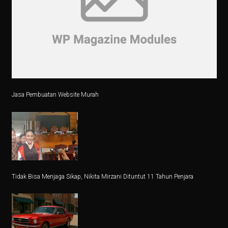
Ilmuwan Perempuan Indonesia Ciptakan Teknologi Atas
Penurunan 6,56 Persen Kinerja Impor pada Agustus 202
Alasan Pemerintah Lepaskan Pembatasan Impor Sapi
Aksi Wifi Usai Digenggam Hashim: Luncurkan Anak Pe
Jasa Pembuatan Website Murah
Cabai Merah Picu Kenaikan Inflasi 0,21 Persen pada S
5 Fakta Menarik Kota Mumbai, Ibu Kota Film Bollywoo
Film Sumber Daya Manusia: Eksplorasi Nawapol Thamro
4 Tips Investasi Perak Jangka Panjang
Tidak Bisa Menjaga Sikap, Nikita Mirzani Dituntut 11 Tahun Penjara
Jantung di Sisi Kanan Dada: Apa Itu?
Kunci Jawaban Ekonomi Kelas 11 Halaman 30 Bab 2 K
Pemerintah Tutup, Ekonomi AS Kena Dampak Berantai