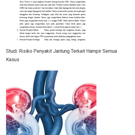
SRAJ Alami Kerugian di Semester I, Perhatikan Reko
Pemenang Film Pendek Keselamatan Berkendara dari 
Studi: Golongan Darah Terkait Risiko Stroke Dini
10 Cara Membentuk Lengan Kekar Tanpa Ke Gym
Studi: Risiko Penyakit Jantung Terkait Hampir Semua
Kinerja Sejahteraraya (SRAJ) Tertekan di Semester I-2
Kasus
Rayakan Ulang Tahun ke-36, Bisnis Digital Bank Raya
Benarkah Angkat Beban Bakar Lebih Banyak Kalori dar
7 Fakta Menarik Burung Penjerit, Burung Berisik den
5 Fakta Menarik Misi Voyager, Penjelajah Antariksa
Purbaya Mulai Atur Anggaran Stimulus Ekonomi Kuart
7 Tips Minum Air, Mudah dan Penting!