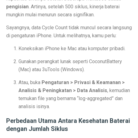
Contoh Soal Matematika SMA Lengkap dengan Pembah
pengisian
. Artinya, setelah 500 siklus, kinerja baterai
mungkin mulai menurun secara signifikan.
Ternyata Ini Rasanya Punya Interpreter AI di Telinga
Sayangnya, data Cycle Count tidak muncul secara langsung
Realme 15 Pro 5G Jadi Smartphone Turnamen MLBB M
di pengaturan iPhone. Untuk melihatnya, kamu perlu:
IMX 2025 Dimulai 10 Oktober 2025, Hadirkan Tokoh d
Koneksikan iPhone ke Mac atau komputer pribadi.
PGE Dorong Inovasi Energi Panas Bumi Capai 3 GW M
Gunakan perangkat lunak seperti CoconutBattery
Elon Musk Pecahkan Rekor Kekayaan, Jadi Orang Perta
(Mac) atau 3uTools (Windows).
Jangan Lupa Cek Pesanan Online, Ini 7 Sifat Psikologis
Atau, buka
Pengaturan > Privasi & Keamanan >
Analisis & Peningkatan > Data Analisis
, kemudian
Proyek Meta Raksasa: Pusat Data AI Seluas 70 Lapan
temukan file yang bernama “log-aggregated” dan
Cuaca Bangka Belitung Memasuki Musim Hujan 2025, 
analisis isinya.
HP Stylish dengan Fitur Lengkap? TECNO Spark 20 Pr
Perbedaan Utama Antara Kesehatan Baterai
dengan Jumlah Siklus
Pahami Perbedaan Kesehatan Baterai dan Cycle Count d