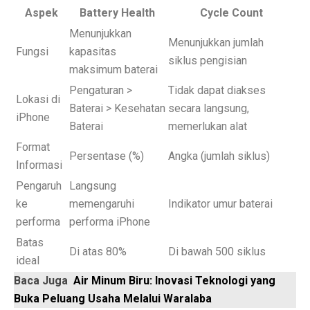
Permintaan Batubara Diperkirakan Pulih di Akhir Tahun
Aspek
Battery Health
Cycle Count
Menunjukkan
10 Film Horor Tersembunyi yang Harus Ditonton Saat 
Menunjukkan jumlah
Fungsi
kapasitas
siklus pengisian
WIFI, TLKM dan DSSA Bersaing di Lelang Frekuensi
maksimum baterai
Pengaturan >
Tidak dapat diakses
Lomba Pesawat Tempur Generasi Kelima Dimulai, Foto
Lokasi di
Baterai > Kesehatan
secara langsung,
iPhone
Harga Naik Terus, Cek Saham Lapis Kedua yang Masi
Baterai
memerlukan alat
Format
Jika Benci Panggilan Telepon Tapi Suka Pesan Teks, And
Persentase (%)
Angka (jumlah siklus)
Informasi
Saham Bank Besar Turun Bersama, Ini Rekomendasinya
Pengaruh
Langsung
5 Fakta Menarik Kota Gjirokastër, Penuh Bangunan Bat
ke
memengaruhi
Indikator umur baterai
performa
performa iPhone
12 Fakta Menarik Batik yang Ditetapkan UNESCO Sel
Batas
Di atas 80%
Di bawah 500 siklus
Era Baru TKDN: Menggabungkan Deregulasi dan Perlin
ideal
Baca Juga
Air Minum Biru: Inovasi Teknologi yang
Penelitian: Asam Laut Meningkat, Pengaruh pada Gigi 
Buka Peluang Usaha Melalui Waralaba