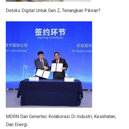
Lebih dari Perawat, Jasa Caregiver Bawa Harapan
Detoks Digital Untuk Gen Z, Tenangkan Pikiran?
Teknologi Indonesia dan Bursa Asia Kompak Naik, Ini
5 Fakta Menarik Burung Grey Junglefowl, Simbol Kebe
Di Balik Kenaikan Bunga Deposito Dolar
Pesan ORI028 di bank bjb, Investasi Dijamin Negara
Rokok: Antara Ekonomi dan Kesehatan, Pilihan Menke
4 Fakta Menarik Orchid Dottyback, Ikan Pembohong T
6 Cara Tetap Bugar Meski Sibuk di Meja Kerja, Coba S
Jadwal Gym Pemula untuk Massa Otot, Efektif dan Mud
5 Fakta Menarik & Sinopsis Film ‘Dopamin’, Cinta di 
MDRN Dan Genertec Kolaborasi Di Industri, Kesehatan,
5 Fakta Menakjubkan Rasi Orion, Mulai dari Supernov
Dan Energi