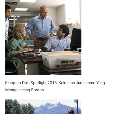
Menteri UMKM: Makan Bergizi Gratis Bisa Bangkitkan
Orang Terkaya Termuda di Usia 19 Tahun, Ini Asal Ke
LBH Surabaya Laporkan Kembali Tragedi Kanjuruhan 
Pilkada Pernah Larang Dinasti, Tapi Dihentikan MK
Ketua Umum IMI Percaya MotoGP 2025 Bawa Manfaat 
Tabel Lemak Tubuh Pria dan Wanita, Apakah Kamu Ide
Tabel Berat Badan Ideal Bayi Sesuai Panduan WHO
Berita Bahagia! Stasiun KRL JIS Siap Beroperasi Akhir
Sinopsis Film Spotlight 2015: Kekuatan Jurnalisme Yang
Jakarta Film Week 2025: Bangkitkan Energi Sinema dan 
Mengguncang Boston
10 Kota Dunia dengan Sewa Rumah Mahal, Nomor 4 Me
Penutupan AS Bikin Emas Berkilau, Melayang ke US$ 