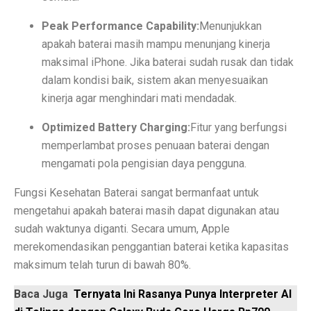
Laptop Murah 4 Jutaan untuk Pelajar Aktif, Tugas Lanc
Peak Performance Capability:
Menunjukkan
apakah baterai masih mampu menunjang kinerja
Honda PCX160: Spesifikasi Mewah yang Membuat Ngil
maksimal iPhone. Jika baterai sudah rusak dan tidak
dalam kondisi baik, sistem akan menyesuaikan
Pengguna Adobe Analytics, Waspada! Celah Ini Ancam
kinerja agar menghindari mati mendadak.
5 Fakta Menarik Kota Lalitpur, Kota Tua Penuh Kuil di
Optimized Battery Charging:
Fitur yang berfungsi
Xiaomi 15T vs Honor 400, Kamera Hebat di Bawah Rp6
memperlambat proses penuaan baterai dengan
mengamati pola pengisian daya pengguna.
Perbandingan Xiaomi 15T vs 15T Pro: Spesifikasi dan H
Revolusi Data: AI Mengubah Pengelolaan Informasi di E
Fungsi Kesehatan Baterai sangat bermanfaat untuk
mengetahui apakah baterai masih dapat digunakan atau
Samsung Pertahankan Model Plus di Galaxy S26 Setel
sudah waktunya diganti. Secara umum, Apple
merekomendasikan penggantian baterai ketika kapasitas
MDRN dan Genertec Kolaborasi di Industri, Kesehatan,
maksimum telah turun di bawah 80%.
Workshop SOHIB Berkelas Kemkomdigi: Mengembangkan
Baca Juga
Ternyata Ini Rasanya Punya Interpreter AI
Vivo Y03t vs X100: Perbandingan Harga dan Fitur!