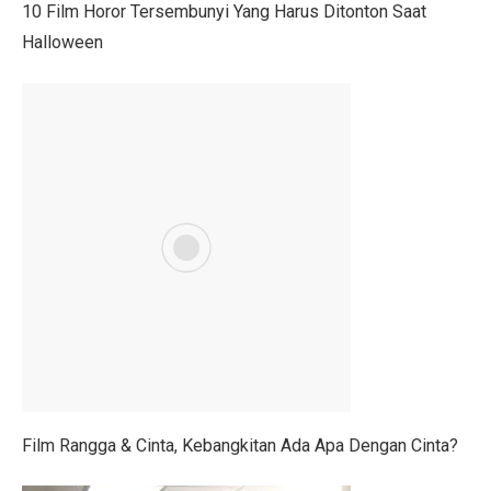
10 Film Horor Tersembunyi Yang Harus Ditonton Saat
Berapa Lama Info GTK Kode 02 Berubah ke 16 TPG Tr
Halloween
UU BUMN Disahkan, Puan Waspadai Kekuasaan Tumpa
Jangan Lakukan 5 Kebiasaan Ini, Bisa Bikin Kamu Misk
Indonesia Kekurangan Kebijakan Publik Berkualitas, Tan
Gelar dan Pendidikan Presiden Indonesia: Dari Soekar
PMKRI Demo di Kantor Bupati TTU, Minta Realisasi B
Gaza Dikuasai atau Bebas? Ini 20 Poin Rencana Perda
Daftar Nama Pejabat Lengkap ! Walikota Jambi Maulana
Pegiat Bank Sampah Bali Terkejut dengan Larangan A
Profil Lukmanul Hakim, Ketua MUI Ekonomi yang Wafa
Film Rangga & Cinta, Kebangkitan Ada Apa Dengan Cinta?
Harga Saham BBCA Anjlok, Ini Kinerja dan Prediksi An