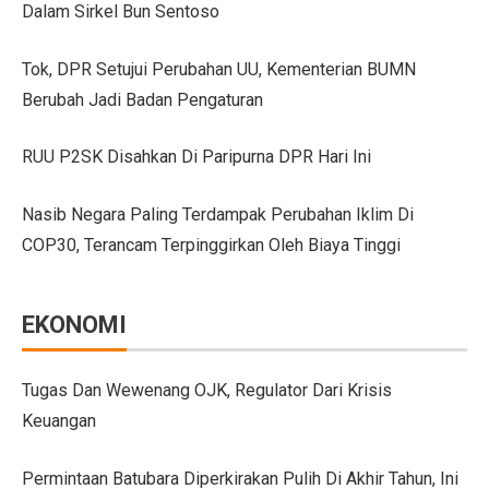
Dalam Sirkel Bun Sentoso
GIIAS Bandung 2025 Tampilkan 18 Merek Kendaraan Ba
Tok, DPR Setujui Perubahan UU, Kementerian BUMN
GIIAS Bandung 2025: Sinergi Pemerintah, Industri, da
Berubah Jadi Badan Pengaturan
Lebih Banyak Pilihan, Ini Keunggulan V-belt Aftermark
RUU P2SK Disahkan Di Paripurna DPR Hari Ini
Trio Unggulan Suzuki di GIIAS Bandung 2025: Jimny 
Nasib Negara Paling Terdampak Perubahan Iklim Di
Daihatsu Rocky Diluncurkan di GIIAS: SUV Kompak d
COP30, Terancam Terpinggirkan Oleh Biaya Tinggi
Hyundai Akan Rilis Mobil Listrik Baru Tahun Ini
Arista Bawa Farizon, Mobil Niaga Listrik yang Siap 
EKONOMI
28 Kendaraan Perusahaan di Aceh Tamiang Pakai Pelat
Pengalaman Pertama Mengemudi Jaecoo J8, SUV Prem
Tugas Dan Wewenang OJK, Regulator Dari Krisis
Keuangan
GIIAS Bandung 2025: Komitmen Gaikindo Dukung Pe
Persaingan BMW dan Mercedes-Benz Hadapi Bebas Bea
Permintaan Batubara Diperkirakan Pulih Di Akhir Tahun, Ini