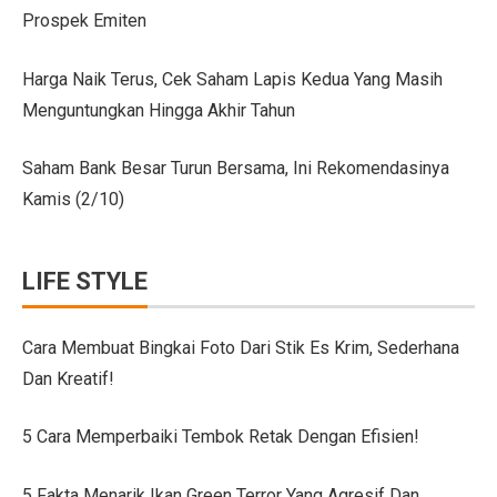
Prospek Emiten
Citroen C3 Sport dan Jeep Gladiator Meluncur di GII
Uji Coba Mobil SUV JAECOO J8 SHS ARDIS di ISDC
Harga Naik Terus, Cek Saham Lapis Kedua Yang Masih
Menguntungkan Hingga Akhir Tahun
Jeep Gladiator Sport Tampil di GIIAS Bandung 2025
GIIAS Bandung 2025: Konsistensi 54 Tahun Toyota Mela
Saham Bank Besar Turun Bersama, Ini Rekomendasinya
Kamis (2/10)
Petualangan Motor Baru! Kove 350F 344cc Dirilis, Liha
Toyota Avanza, Teman Perjalanan Jauh dengan Pembar
LIFE STYLE
7 Ide Pagar Bambu Sederhana untuk Rumah Tropis
10 Model Batu Alam Dinding Minimalis Terbaru
Cara Membuat Bingkai Foto Dari Stik Es Krim, Sederhana
Dan Kreatif!
Ternyata Mudah, Ini 5 Cara Pasang Wallpaper Dinding S
Cara Membuat Bingkai Foto dari Stik Es Krim, Sederha
5 Cara Memperbaiki Tembok Retak Dengan Efisien!
Denah Rumah 6×12 Panjang, Hunian Nyaman Tanpa Ri
5 Fakta Menarik Ikan Green Terror Yang Agresif Dan