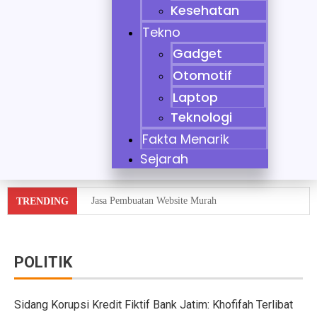
Kesehatan
Tekno
Gadget
Otomotif
Laptop
Teknologi
Fakta Menarik
Sejarah
Jasa Pembuatan Website Murah
TRENDING
Tidak Bisa Menjaga Sikap, Nikita Mirzani Dituntut 11 
10 Mobil Klasik yang Jadi Incaran Kolektor
POLITIK
Jaecoo J8 vs Hyundai Santa Fe Hybrid vs Mazda CX-60
Sidang Korupsi Kredit Fiktif Bank Jatim: Khofifah Terlibat
Pebisnis Diler Prediksi Penjualan Mobil 2025 Turun da