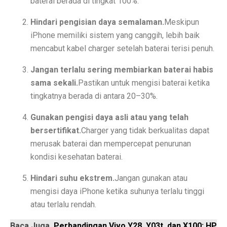
baterai berada di tingkat 100%.
Rute Trans Batam Koridor 2: Batam Center ke Tanjung
Hindari pengisian daya semalaman.
Meskipun
Bantuan Stimulus untuk Tingkatkan Ekonomi di Atas 
iPhone memiliki sistem yang canggih, lebih baik
mencabut kabel charger setelah baterai terisi penuh.
Membangun Ekosistem Zakat untuk Kemakmuran Bang
Jangan terlalu sering membiarkan baterai habis
Sidang Korupsi Kredit Fiktif Bank Jatim: Khofifah Terl
sama sekali.
Pastikan untuk mengisi baterai ketika
Harga Saham COIN Melonjak 3.000% Sejak IPO, Pasar
tingkatnya berada di antara 20–30%.
Tok, DPR Setujui Perubahan UU, Kementerian BUMN B
Gunakan pengisi daya asli atau yang telah
bersertifikat.
Charger yang tidak berkualitas dapat
Pengusaha Diminta Ikut Perkuat Restorasi Gambut di K
merusak baterai dan mempercepat penurunan
Ramalan Zodiak Aries dan Taurus 2 Oktober 2025: Cint
kondisi kesehatan baterai.
Asuransi Kaltim-Kaltara Mengalami Kontraksi, Literasi 
Hindari suhu ekstrem.
Jangan gunakan atau
mengisi daya iPhone ketika suhunya terlalu tinggi
Psikiater Tidak Cocok? Ini Tanda Kamu Butuh Pendapa
atau terlalu rendah.
Prakiraan Cuaca BMKG Hang Nadim Batam Hari Ini 2 
Baca Juga
Perbandingan Vivo Y28, Y03t, dan X100: HP