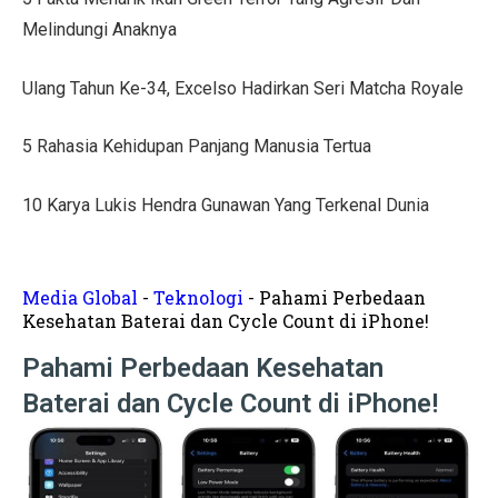
Tips Menata Hiasan Dinding untuk Ruang Tamu Estetis
Melindungi Anaknya
Pasien Konsultasi Kesehatan ke AI? Ini Tanggapan Dokt
Ulang Tahun Ke-34, Excelso Hadirkan Seri Matcha Royale
5 Cara Memperbaiki Tembok Retak dengan Efisien!
5 Rahasia Kehidupan Panjang Manusia Tertua
Harga Kusen UPVC vs Aluminium, Ketahui Perbedaann
Tanda-Tanda Kanker Payudara yang Sering Diabaikan
10 Karya Lukis Hendra Gunawan Yang Terkenal Dunia
Hasil MotoGP Jepang 2025: Marc Marquez Juara Dunia
Tren Rumah Scandinavian: Ciri Khas dan Aturan Desai
Media Global
-
Teknologi
-
Pahami Perbedaan
Kesehatan Baterai dan Cycle Count di iPhone!
Anti Ribet, Gaya Hias Dinding Modern dari Stik Es Kr
Pahami Perbedaan Kesehatan
Idaman! 10 Desain Wajib untuk Rumah Sempit
Baterai dan Cycle Count di iPhone!
5 Cara Menyemprot Dinding Basah agar Rapi dan Awet!
Mewah dan Megah, 10 Rumah Terbesar di Dunia!