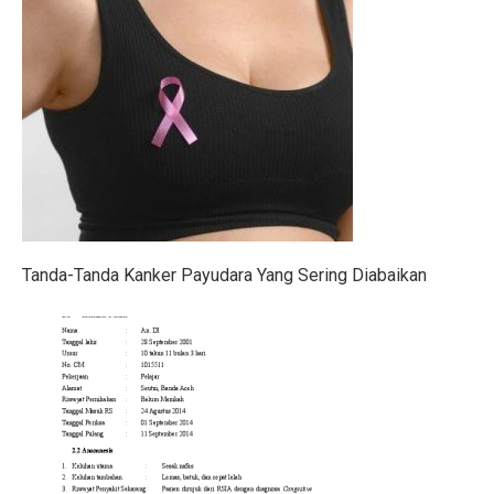
Gen Z Pilih Keseimbangan Kerja dan Hidup, Tidak Min
Kerugian Banjir Jakarta Capai Rp 1,6 Triliun, Teknologi
Musyarakah: Pengertian, Jenis, Syarat, dan Contoh
4 Shio Bangkit dari Keterpurukan Ekonomi di Oktober 
Anak Terkena Influenza A dan B: Kenali Gejala, Tanda
Bisakah Manusia Hidup dengan Satu Paru?
Tanda-Tanda Kanker Payudara Yang Sering Diabaikan
Dari Kelas, Guru Bawa Perjuangan Tragedi Kanjuruhan
5 Kesalahan Umum yang Harus Dihindari Saat Latihan
Mengapa Manusia Lupa Masa Kecil?
Film Korea Paling Cepat Capai 1 Juta Penonton Tahun 
Serangan Burung Jagal Punggung Hitam yang Mematik