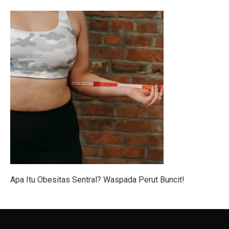
Vivo dan APR Gagal Beli BBM Impor dari Pertamina
5 Fakta Menarik Zvartnots, Katedral yang Hancur Akib
Alasan Joko Anwar Pilih Sutradara Muda untuk Film B
Mobil Listrik Tanpa Perlu Dicas? Daihatsu Rocky Hyb
Bisakah Mencukur Bulu Kemaluan Sampai Bersih? Ini 
5 Latihan Gym yang Mudah Dilihat Tapi Sulit Dilakuka
6 Perbedaan Bisnis dan Kewirausahaan Sejati
5 Jenis Surat Bisnis yang Harus Diketahui Pebisnis
5 Kodok Unik dengan Duri Langka dari Genus Bufo
Apa Itu Obesitas Sentral? Waspada Perut Buncit!
Mengapa Perang Jadi Awal Lahirnya Negara Baru?
Net Sell Asing Besar, Ini Outlook IHSG Hingga Akhir T
5 Fakta Menakjubkan Vicuña, Hewan Andes yang Lebih