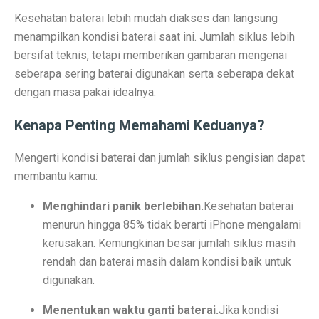
6 Aplikasi Sadap WhatsApp Anak Tersembunyi dan Prak
Kesehatan baterai lebih mudah diakses dan langsung
Apa Itu Obesitas Sentral? Waspada Perut Buncit!
menampilkan kondisi baterai saat ini. Jumlah siklus lebih
bersifat teknis, tetapi memberikan gambaran mengenai
Apa Itu ‘Bayi Karnivora’? Tren Mencurigakan dari Ahli
seberapa sering baterai digunakan serta seberapa dekat
5 Fakta Penting Sebelum Pasar Dibuka
dengan masa pakai idealnya.
7 Tanda Awal Rabies yang Sering Diabaikan
Kenapa Penting Memahami Keduanya?
Uni Eropa Umumkan Pajak Karbon Lintas Batas Perta
Mengerti kondisi baterai dan jumlah siklus pengisian dapat
Unduh Lagu Waste No Time (OST Asmara Gen Z) MP
membantu kamu:
Spesifikasi dan Harga Mitsubishi Pajero Sport Terba
Menghindari panik berlebihan.
Kesehatan baterai
menurun hingga 85% tidak berarti iPhone mengalami
Rekomendasi Teknikal Saham ASSA, ARCI, BWPT dari 
kerusakan. Kemungkinan besar jumlah siklus masih
Strategi Buffett: Kelola Uang Tanpa Rugi di 2025
rendah dan baterai masih dalam kondisi baik untuk
digunakan.
Cara Jadi Jutawan ala Charlie Munger: 7 Langkah Efekt
Menentukan waktu ganti baterai.
Jika kondisi
Indeks Tabungan Konsumen Tumbuh Lemah di Septembe