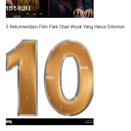
Nasib Negara Paling Terdampak Perubahan Iklim di CO
Maju Pesat Teknologi, Kecerdasan Buatan Jadi Jawaba
5 Rekomendasi Film Park Chan Wook Yang Harus Ditonton
Dialog Interaktif LLBK Kupang: Muhaimin Usung NTT 
20 Jawaban Ekonomi Kelas 11 Halaman 30 Bab 2: Peng
223 Aktivis Internasional Ditahan Israel di Jalur Gaza
Mengapa Suku Bunga Jadi Petunjuk Utama Investor Sepe
DPR Tetapkan RUU Kepariwisataan Jadi UU
RUU P2SK: Dampak Evaluasi DPR pada BI, OJK, dan
10 Aturan Buffett: Gen Z Bisa Mandiri dan Cuan Maksi
Kepala BGN Tak Hentikan MBG Meski Banyak Keracuna
Trump Teken Perintah Eksekutif, Bela Qatar Mati-matia