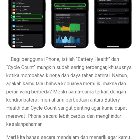
Inspirasi Warna Cat Pagar yang Elegan dan Pasti Sukses
Tips Pemasangan Plafon PVC Rangka Hollow Modern
8 Ciri Rumah Tropis Sederhana: Hunian Asri, Sejuk, 
Keunggulan dan Kekurangan Plafon PVC yang Harus Di
Literasi AI Jadi Dasar Penting bagi Talent Digital
– Bagi pengguna iPhone, istilah “Battery Health” dan
Studi: Risiko Penyakit Jantung Terkait Hampir Semua 
“Cycle Count” mungkin sudah sering terdengar, khususnya
ketika membahas kinerja dan daya tahan baterai. Namun,
5 Ciri Interior Rumah Scandinavian yang Sederhana da
apakah kamu tahu bahwa keduanya memiliki makna dan
Tugas dan Wewenang OJK, Regulator dari Krisis Keua
peran yang berbeda? Meski sama-sama terkait dengan
kondisi baterai, memahami perbedaan antara Battery
5 Fakta Menarik Ikan Green Terror yang Agresif dan M
Health dan Cycle Count sangat penting agar kamu dapat
merawat iPhone secara lebih cerdas dan menghindari
5 Rekomendasi Film Park Chan Wook yang Harus Dito
kesalahpahaman.
Ulang Tahun ke-34, Excelso Hadirkan Seri Matcha Roy
Mari kita bahas secara mendalam dan menarik agar kamu