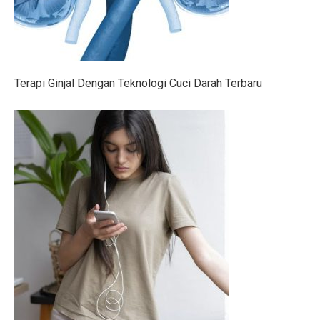
6 Zodiak Siap Meraih Puncak Ekonomi dan Kejutan Lua
IHSG Naik, Investor Harus Tahu Ini!
Patriot Bond Segera Dirilis, Danantara Ajukan Izin ke 
Terapi Ginjal Dengan Teknologi Cuci Darah Terbaru
Saham Mid Cap Siap Melonjak Hingga Akhir 2025, Ini
Ingin Buka 10 SPBU Baru, BP-AKR Minta Tambahan 
Pertumbuhan Ekonomi RI Diproyeksikan di Bawah 5,2%
5 Fakta Menarik Pulau Trasimeno, Danau Terbesar di It
Senam Aerobik 15 Menit Bakar Berapa Kalori? Ini Jaw
Dari Lokal ke Global, 1001 Sepatu Debut di London 
3 Resep Tekwan Sagu Populer, Ini Cara Membuatnya
3 Film dan Drama Korea tentang Cerita Pemandu Sorak