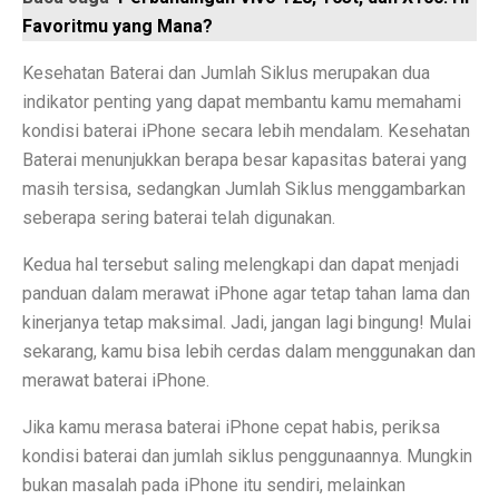
Prakiraan Cuaca Palembang Hari Ini, Hujan Siang Hari
Favoritmu yang Mana?
7 Shio yang Jalannya Kaya Terbuka, Mulai 3 Oktober 
Kesehatan Baterai dan Jumlah Siklus merupakan dua
indikator penting yang dapat membantu kamu memahami
5 Fakta Menarik Sejarah Kota Boston, Pusat Revolusi 
kondisi baterai iPhone secara lebih mendalam. Kesehatan
Adu Sengit Grup Astra, Triputra & Saratoga dalam Bis
Baterai menunjukkan berapa besar kapasitas baterai yang
masih tersisa, sedangkan Jumlah Siklus menggambarkan
50 Ucapan Selamat Hari Batik Nasional 2025 yang Pen
seberapa sering baterai telah digunakan.
4 Fakta Menarik Etnis Han, Penemu Kertas dan Tes C
Kedua hal tersebut saling melengkapi dan dapat menjadi
Film Rangga & Cinta, Kebangkitan Ada Apa Dengan Ci
panduan dalam merawat iPhone agar tetap tahan lama dan
kinerjanya tetap maksimal. Jadi, jangan lagi bingung! Mulai
Kisah Cinta Enzy Storia dan Suami Diplomat yang Kem
sekarang, kamu bisa lebih cerdas dalam menggunakan dan
Sinopsis Film Spotlight 2015: Kekuatan Jurnalisme y
merawat baterai iPhone.
Sinopsis Film Stand By Me (1986): Persahabatan, Kesed
Jika kamu merasa baterai iPhone cepat habis, periksa
kondisi baterai dan jumlah siklus penggunaannya. Mungkin
Sinopsis Film Boyhood: Perjalanan dari Anak Kecil ke
bukan masalah pada iPhone itu sendiri, melainkan