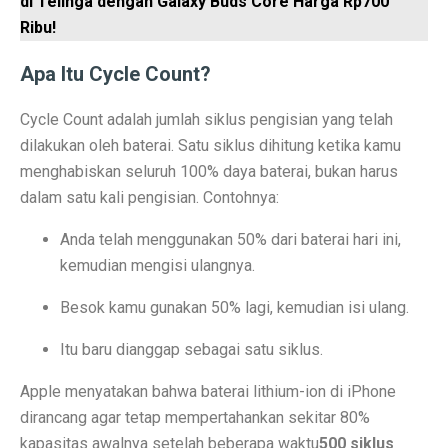
di Telinga dengan Galaxy Buds Core Harga Rp700
Ribu!
Perbandingan ADV160 vs Nmax 155, Lihat Spesifikasi
7 HP Flagship Android Terkencang 2025, Bukan Hanya 
Apa Itu Cycle Count?
Air Minum Biru: Inovasi Teknologi yang Buka Peluang
Cycle Count adalah jumlah siklus pengisian yang telah
dilakukan oleh baterai. Satu siklus dihitung ketika kamu
Gaming Lancar Tanpa Ngelag, Infinix GT 30 Jadi Solus
menghabiskan seluruh 100% daya baterai, bukan harus
Amazfit Buka Store Pertama di Indonesia, Luncurkan T
dalam satu kali pengisian. Contohnya:
Siap Kalahkan Samsung S25 FE, 3 HP Kamera Telephot
Anda telah menggunakan 50% dari baterai hari ini,
kemudian mengisi ulangnya.
Elon Musk Jadi Orang Kaya Pertama Dunia dengan Rp 8
Besok kamu gunakan 50% lagi, kemudian isi ulang.
3 Rekomendasi HP Spek Gahar Harga Terjangkau di Ok
TECNO Pova 6 Pro 5G: Gaming Murah dengan Koneks
Itu baru dianggap sebagai satu siklus.
Perbandingan Vivo Y28, Y03t, dan X100: HP Favoritm
Apple menyatakan bahwa baterai lithium-ion di iPhone
dirancang agar tetap mempertahankan sekitar 80%
Pesan Awal iPhone 17 Mulai Oktober–November 2025
kapasitas awalnya setelah beberapa waktu
500 siklus