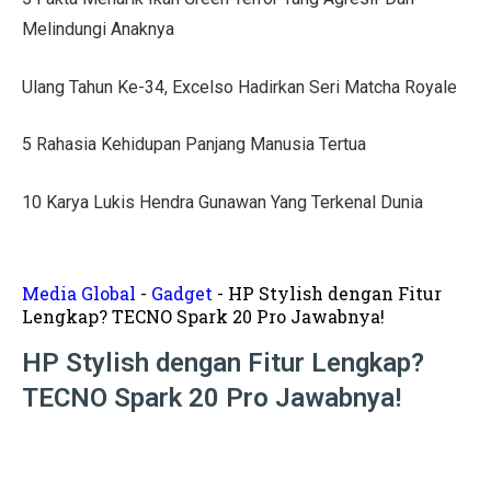
Tips Menata Hiasan Dinding untuk Ruang Tamu Estetis
Melindungi Anaknya
Pasien Konsultasi Kesehatan ke AI? Ini Tanggapan Dokt
Ulang Tahun Ke-34, Excelso Hadirkan Seri Matcha Royale
5 Cara Memperbaiki Tembok Retak dengan Efisien!
5 Rahasia Kehidupan Panjang Manusia Tertua
Harga Kusen UPVC vs Aluminium, Ketahui Perbedaann
Tanda-Tanda Kanker Payudara yang Sering Diabaikan
10 Karya Lukis Hendra Gunawan Yang Terkenal Dunia
Hasil MotoGP Jepang 2025: Marc Marquez Juara Dunia
Tren Rumah Scandinavian: Ciri Khas dan Aturan Desai
Media Global
-
Gadget
-
HP Stylish dengan Fitur
Lengkap? TECNO Spark 20 Pro Jawabnya!
Anti Ribet, Gaya Hias Dinding Modern dari Stik Es Kr
HP Stylish dengan Fitur Lengkap?
Idaman! 10 Desain Wajib untuk Rumah Sempit
TECNO Spark 20 Pro Jawabnya!
5 Cara Menyemprot Dinding Basah agar Rapi dan Awet!
Mewah dan Megah, 10 Rumah Terbesar di Dunia!