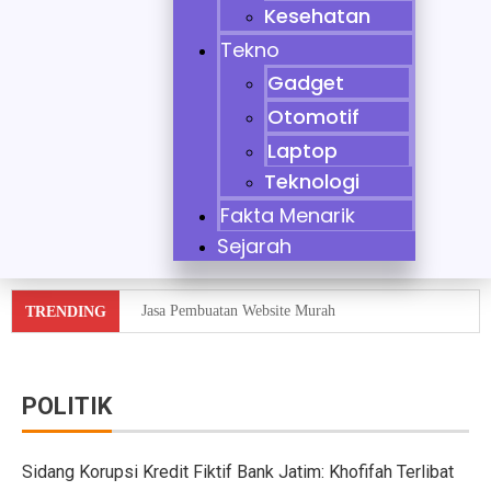
Kesehatan
Tekno
Gadget
Otomotif
Laptop
Teknologi
Fakta Menarik
Sejarah
Jasa Pembuatan Website Murah
TRENDING
Tidak Bisa Menjaga Sikap, Nikita Mirzani Dituntut 11 
10 Mobil Klasik yang Jadi Incaran Kolektor
POLITIK
Jaecoo J8 vs Hyundai Santa Fe Hybrid vs Mazda CX-60
Sidang Korupsi Kredit Fiktif Bank Jatim: Khofifah Terlibat
Pebisnis Diler Prediksi Penjualan Mobil 2025 Turun da