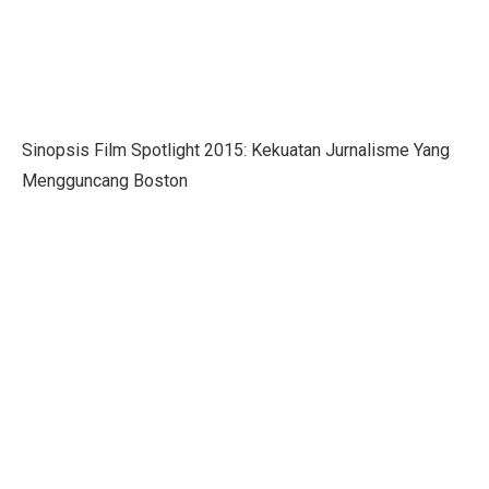
Nasib Negara Paling Terdampak Perubahan Iklim di CO
Maju Pesat Teknologi, Kecerdasan Buatan Jadi Jawaba
Dialog Interaktif LLBK Kupang: Muhaimin Usung NTT 
Sinopsis Film Spotlight 2015: Kekuatan Jurnalisme Yang
20 Jawaban Ekonomi Kelas 11 Halaman 30 Bab 2: Peng
Mengguncang Boston
223 Aktivis Internasional Ditahan Israel di Jalur Gaza
Mengapa Suku Bunga Jadi Petunjuk Utama Investor Sepe
DPR Tetapkan RUU Kepariwisataan Jadi UU
RUU P2SK: Dampak Evaluasi DPR pada BI, OJK, dan
10 Aturan Buffett: Gen Z Bisa Mandiri dan Cuan Maksi
Kepala BGN Tak Hentikan MBG Meski Banyak Keracuna
Trump Teken Perintah Eksekutif, Bela Qatar Mati-matia