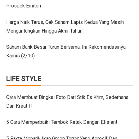
Prospek Emiten
Citroen C3 Sport dan Jeep Gladiator Meluncur di GII
Uji Coba Mobil SUV JAECOO J8 SHS ARDIS di ISDC
Harga Naik Terus, Cek Saham Lapis Kedua Yang Masih
Menguntungkan Hingga Akhir Tahun
Jeep Gladiator Sport Tampil di GIIAS Bandung 2025
GIIAS Bandung 2025: Konsistensi 54 Tahun Toyota Mela
Saham Bank Besar Turun Bersama, Ini Rekomendasinya
Kamis (2/10)
Petualangan Motor Baru! Kove 350F 344cc Dirilis, Liha
Toyota Avanza, Teman Perjalanan Jauh dengan Pembar
LIFE STYLE
7 Ide Pagar Bambu Sederhana untuk Rumah Tropis
10 Model Batu Alam Dinding Minimalis Terbaru
Cara Membuat Bingkai Foto Dari Stik Es Krim, Sederhana
Dan Kreatif!
Ternyata Mudah, Ini 5 Cara Pasang Wallpaper Dinding S
Cara Membuat Bingkai Foto dari Stik Es Krim, Sederha
5 Cara Memperbaiki Tembok Retak Dengan Efisien!
Denah Rumah 6×12 Panjang, Hunian Nyaman Tanpa Ri
5 Fakta Menarik Ikan Green Terror Yang Agresif Dan