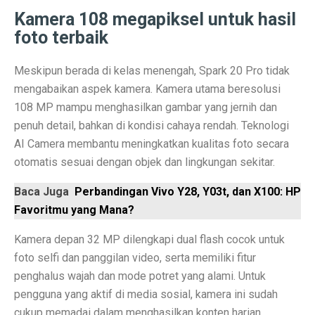
Contoh Soal Matematika SMA Lengkap dengan Pembah
Kamera 108 megapiksel untuk hasil
foto terbaik
Ternyata Ini Rasanya Punya Interpreter AI di Telinga
Meskipun berada di kelas menengah, Spark 20 Pro tidak
Realme 15 Pro 5G Jadi Smartphone Turnamen MLBB M
mengabaikan aspek kamera. Kamera utama beresolusi
IMX 2025 Dimulai 10 Oktober 2025, Hadirkan Tokoh d
108 MP mampu menghasilkan gambar yang jernih dan
penuh detail, bahkan di kondisi cahaya rendah. Teknologi
PGE Dorong Inovasi Energi Panas Bumi Capai 3 GW M
AI Camera membantu meningkatkan kualitas foto secara
Elon Musk Pecahkan Rekor Kekayaan, Jadi Orang Perta
otomatis sesuai dengan objek dan lingkungan sekitar.
Jangan Lupa Cek Pesanan Online, Ini 7 Sifat Psikologis
Baca Juga
Perbandingan Vivo Y28, Y03t, dan X100: HP
Favoritmu yang Mana?
Proyek Meta Raksasa: Pusat Data AI Seluas 70 Lapan
Kamera depan 32 MP dilengkapi dual flash cocok untuk
Cuaca Bangka Belitung Memasuki Musim Hujan 2025, 
foto selfi dan panggilan video, serta memiliki fitur
HP Stylish dengan Fitur Lengkap? TECNO Spark 20 Pr
penghalus wajah dan mode potret yang alami. Untuk
pengguna yang aktif di media sosial, kamera ini sudah
Pahami Perbedaan Kesehatan Baterai dan Cycle Count d
cukup memadai dalam menghasilkan konten harian.