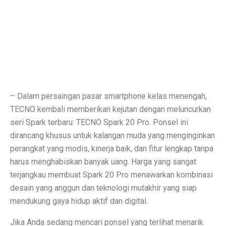
Inspirasi Warna Cat Pagar yang Elegan dan Pasti Sukses
Tips Pemasangan Plafon PVC Rangka Hollow Modern
8 Ciri Rumah Tropis Sederhana: Hunian Asri, Sejuk, 
Keunggulan dan Kekurangan Plafon PVC yang Harus Di
Literasi AI Jadi Dasar Penting bagi Talent Digital
– Dalam persaingan pasar smartphone kelas menengah,
Studi: Risiko Penyakit Jantung Terkait Hampir Semua 
TECNO kembali memberikan kejutan dengan meluncurkan
seri Spark terbaru: TECNO Spark 20 Pro. Ponsel ini
5 Ciri Interior Rumah Scandinavian yang Sederhana da
dirancang khusus untuk kalangan muda yang menginginkan
Tugas dan Wewenang OJK, Regulator dari Krisis Keua
perangkat yang modis, kinerja baik, dan fitur lengkap tanpa
harus menghabiskan banyak uang. Harga yang sangat
5 Fakta Menarik Ikan Green Terror yang Agresif dan M
terjangkau membuat Spark 20 Pro menawarkan kombinasi
desain yang anggun dan teknologi mutakhir yang siap
5 Rekomendasi Film Park Chan Wook yang Harus Dito
mendukung gaya hidup aktif dan digital.
Ulang Tahun ke-34, Excelso Hadirkan Seri Matcha Roy
Jika Anda sedang mencari ponsel yang terlihat menarik