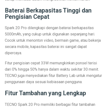
Permintaan Batubara Diperkirakan Pulih di Akhir Tahun
Baterai Berkapasitas Tinggi dan
10 Film Horor Tersembunyi yang Harus Ditonton Saat 
Pengisian Cepat
WIFI, TLKM dan DSSA Bersaing di Lelang Frekuensi
Spark 20 Pro dilengkapi dengan baterai berkapasitas
Lomba Pesawat Tempur Generasi Kelima Dimulai, Foto
5000mAh, yang cukup untuk digunakan sepanjang hari.
Cocok untuk menonton video, bermain game, atau bekerja
Harga Naik Terus, Cek Saham Lapis Kedua yang Masi
secara mobile, kapasitas baterai ini sangat dapat
Jika Benci Panggilan Telepon Tapi Suka Pesan Teks, And
dipercaya.
Saham Bank Besar Turun Bersama, Ini Rekomendasinya
Fitur pengisian cepat 33W memungkinkan ponsel terisi
dari 0% hingga 50% hanya dalam waktu sekitar 30 menit.
5 Fakta Menarik Kota Gjirokastër, Penuh Bangunan Bat
TECNO juga menyediakan fitur Battery Lab untuk mengatur
12 Fakta Menarik Batik yang Ditetapkan UNESCO Sel
penggunaan daya sesuai kebiasaan pengguna.
Era Baru TKDN: Menggabungkan Deregulasi dan Perlin
Fitur Tambahan yang Lengkap
Penelitian: Asam Laut Meningkat, Pengaruh pada Gigi 
TECNO Spark 20 Pro memiliki berbagai fitur tambahan