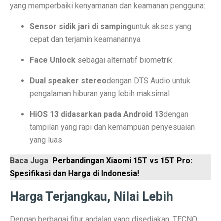
6 Aplikasi Sadap WhatsApp Anak Tersembunyi dan Prak
yang memperbaiki kenyamanan dan keamanan pengguna:
Apa Itu Obesitas Sentral? Waspada Perut Buncit!
Sensor sidik jari di samping
untuk akses yang
cepat dan terjamin keamanannya
Apa Itu ‘Bayi Karnivora’? Tren Mencurigakan dari Ahli
Face Unlock
sebagai alternatif biometrik
5 Fakta Penting Sebelum Pasar Dibuka
Dual speaker stereo
dengan DTS Audio untuk
7 Tanda Awal Rabies yang Sering Diabaikan
pengalaman hiburan yang lebih maksimal
Uni Eropa Umumkan Pajak Karbon Lintas Batas Perta
HiOS 13 didasarkan pada Android 13
dengan
Unduh Lagu Waste No Time (OST Asmara Gen Z) MP
tampilan yang rapi dan kemampuan penyesuaian
yang luas
Spesifikasi dan Harga Mitsubishi Pajero Sport Terba
Baca Juga
Perbandingan Xiaomi 15T vs 15T Pro:
Rekomendasi Teknikal Saham ASSA, ARCI, BWPT dari 
Spesifikasi dan Harga di Indonesia!
Strategi Buffett: Kelola Uang Tanpa Rugi di 2025
Harga Terjangkau, Nilai Lebih
Cara Jadi Jutawan ala Charlie Munger: 7 Langkah Efekt
Dengan berbagai fitur andalan yang disediakan, TECNO
Indeks Tabungan Konsumen Tumbuh Lemah di Septembe