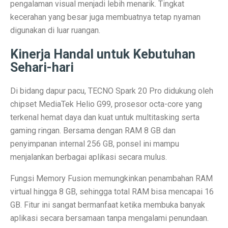
pengalaman visual menjadi lebih menarik. Tingkat
Perbandingan ADV160 vs Nmax 155, Lihat Spesifikasi
kecerahan yang besar juga membuatnya tetap nyaman
digunakan di luar ruangan.
7 HP Flagship Android Terkencang 2025, Bukan Hanya 
Kinerja Handal untuk Kebutuhan
Air Minum Biru: Inovasi Teknologi yang Buka Peluang
Sehari-hari
Gaming Lancar Tanpa Ngelag, Infinix GT 30 Jadi Solus
Di bidang dapur pacu, TECNO Spark 20 Pro didukung oleh
Amazfit Buka Store Pertama di Indonesia, Luncurkan T
chipset MediaTek Helio G99, prosesor octa-core yang
Siap Kalahkan Samsung S25 FE, 3 HP Kamera Telephot
terkenal hemat daya dan kuat untuk multitasking serta
gaming ringan. Bersama dengan RAM 8 GB dan
Elon Musk Jadi Orang Kaya Pertama Dunia dengan Rp 8
penyimpanan internal 256 GB, ponsel ini mampu
menjalankan berbagai aplikasi secara mulus.
3 Rekomendasi HP Spek Gahar Harga Terjangkau di Ok
TECNO Pova 6 Pro 5G: Gaming Murah dengan Koneks
Fungsi Memory Fusion memungkinkan penambahan RAM
virtual hingga 8 GB, sehingga total RAM bisa mencapai 16
Perbandingan Vivo Y28, Y03t, dan X100: HP Favoritm
GB. Fitur ini sangat bermanfaat ketika membuka banyak
aplikasi secara bersamaan tanpa mengalami penundaan.
Pesan Awal iPhone 17 Mulai Oktober–November 2025