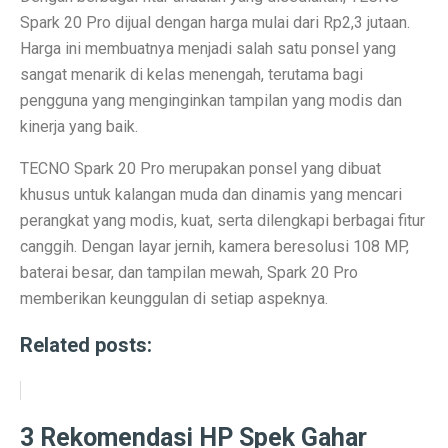
Spark 20 Pro dijual dengan harga mulai dari Rp2,3 jutaan.
Ramalan Zodiak Libra dan Scorpio 2 Oktober 2025: Cin
Harga ini membuatnya menjadi salah satu ponsel yang
sangat menarik di kelas menengah, terutama bagi
Sentimen Konsumen Menurun: Indeks Kepercayaan dan
pengguna yang menginginkan tampilan yang modis dan
Ramalan Jawa: 7 Weton Siap Bawa Kekayaan di Oktobe
kinerja yang baik.
Semua Weton Jawa Beruntung! Energi Rezeki Tersembu
TECNO Spark 20 Pro merupakan ponsel yang dibuat
khusus untuk kalangan muda dan dinamis yang mencari
Cara Pintar Memilih Tenor KPR dengan Bunga Rendah 
perangkat yang modis, kuat, serta dilengkapi berbagai fitur
7 Jenis Pembelian yang Masih Terasa Memboroskan Ba
canggih. Dengan layar jernih, kamera beresolusi 108 MP,
baterai besar, dan tampilan mewah, Spark 20 Pro
Ketua Freeport Berbicara Proyeksi Produksi Katoda da
memberikan keunggulan di setiap aspeknya.
Angkutan Barang Udara Menurun, Harga Tinggi Jadi P
Related posts:
Pemprov Jabar Jamin Rp 50 Triliun BGN Tetap di Dae
Saham Ayam Goreng Salim (FAST) Melonjak Dua Kali 
3 Rekomendasi HP Spek Gahar
Ramalan Zodiak Aquarius dan Pisces 2 Oktober 2025: K