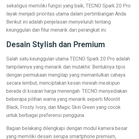
Terapi Ginjal dengan Teknologi Cuci Darah Terbaru
sekaligus memiliki fungsi yang baik, TECNO Spark 20 Pro
layak menjadi prioritas utama dalam pertimbangan Anda.
5 Rahasia Kehidupan Panjang Manusia Tertua
Berikut ini adalah penjelasan menyeluruh tentang
10 Karya Lukis Hendra Gunawan yang Terkenal Dunia
keunggulan dan fitur menarik dari perangkat ini.
Casa Modena, Kafe Rumah yang Nyaman di Modena x 
Desain Stylish dan Premium
Desain Rumah Minimalis, Tampilan Menarik!
Salah satu keunggulan utama TECNO Spark 20 Pro adalah
Prakiraan Cuaca OKU Timur 2 Oktober 2025: Martapura
tampilannya yang menarik dan mutakhir. Bentuknya tipis
dengan permukaan mengilap yang memantulkan cahaya
Lukisan Raden Saleh: Ikon Seni Nusantara
secara lembut, menciptakan kesan mewah meskipun
Mengungkap Pengalaman Suara Hebat di Galaxy Buds 
berada di kisaran harga menengah. TECNO menyediakan
beberapa pilihan warna yang menarik seperti Moonlit
Laptop Lokal Harga 2 Jutaan dengan Spesifikasi Gahar
Black, Frosty Ivory, dan Magic Skin Green yang cocok
Rahasia iPhone 17 Pro Max Tahan Panas: Teknologi SS
untuk berbagai preferensi pengguna.
Detoks Digital untuk Gen Z, Tenangkan Pikiran?
Bagian belakang dilengkapi dengan modul kamera besar
yang memiliki desain serupa smartphone premium,
5 HP Android Tercepat 2025 dengan Snapdragon 8 Elit