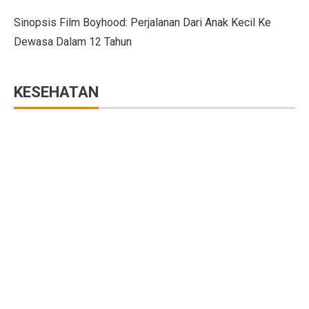
Menteri UMKM: Makan Bergizi Gratis Bisa Bangkitkan
Sinopsis Film Boyhood: Perjalanan Dari Anak Kecil Ke
Dewasa Dalam 12 Tahun
Orang Terkaya Termuda di Usia 19 Tahun, Ini Asal Ke
LBH Surabaya Laporkan Kembali Tragedi Kanjuruhan 
KESEHATAN
Pilkada Pernah Larang Dinasti, Tapi Dihentikan MK
Ketua Umum IMI Percaya MotoGP 2025 Bawa Manfaat 
Tabel Lemak Tubuh Pria dan Wanita, Apakah Kamu Ide
Tabel Berat Badan Ideal Bayi Sesuai Panduan WHO
Berita Bahagia! Stasiun KRL JIS Siap Beroperasi Akhir
Jakarta Film Week 2025: Bangkitkan Energi Sinema dan 
10 Kota Dunia dengan Sewa Rumah Mahal, Nomor 4 Me
Penutupan AS Bikin Emas Berkilau, Melayang ke US$ 