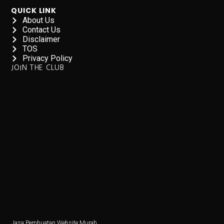
Lebih dari Perawat, Jasa Caregiver Bawa Harapan
QUICK LINK
About Us
Teknologi Indonesia dan Bursa Asia Kompak Naik, Ini
Contact Us
Disclaimer
5 Fakta Menarik Burung Grey Junglefowl, Simbol Kebe
TOS
Privacy Policy
Di Balik Kenaikan Bunga Deposito Dolar
JOIN THE CLUB
Pesan ORI028 di bank bjb, Investasi Dijamin Negara
Rokok: Antara Ekonomi dan Kesehatan, Pilihan Menke
4 Fakta Menarik Orchid Dottyback, Ikan Pembohong T
6 Cara Tetap Bugar Meski Sibuk di Meja Kerja, Coba S
Jadwal Gym Pemula untuk Massa Otot, Efektif dan Mud
5 Fakta Menarik & Sinopsis Film ‘Dopamin’, Cinta di 
5 Fakta Menakjubkan Rasi Orion, Mulai dari Supernov
Jasa Pembuatan Website Murah