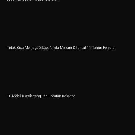
Vivo dan APR Gagal Beli BBM Impor dari Pertamina
5 Fakta Menarik Zvartnots, Katedral yang Hancur Akib
Alasan Joko Anwar Pilih Sutradara Muda untuk Film B
Mobil Listrik Tanpa Perlu Dicas? Daihatsu Rocky Hyb
Tidak Bisa Menjaga Sikap, Nikita Mirzani Dituntut 11 Tahun Penjara
Bisakah Mencukur Bulu Kemaluan Sampai Bersih? Ini 
5 Latihan Gym yang Mudah Dilihat Tapi Sulit Dilakuka
6 Perbedaan Bisnis dan Kewirausahaan Sejati
5 Jenis Surat Bisnis yang Harus Diketahui Pebisnis
10 Mobil Klasik Yang Jadi Incaran Kolektor
5 Kodok Unik dengan Duri Langka dari Genus Bufo
Mengapa Perang Jadi Awal Lahirnya Negara Baru?
Net Sell Asing Besar, Ini Outlook IHSG Hingga Akhir T
5 Fakta Menakjubkan Vicuña, Hewan Andes yang Lebih