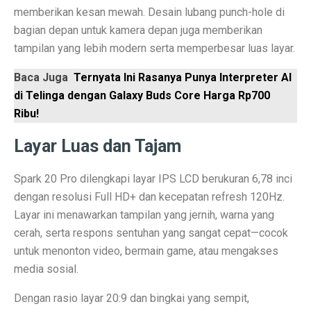
memberikan kesan mewah. Desain lubang punch-hole di
Laptop Murah 4 Jutaan untuk Pelajar Aktif, Tugas Lanc
bagian depan untuk kamera depan juga memberikan
tampilan yang lebih modern serta memperbesar luas layar.
Honda PCX160: Spesifikasi Mewah yang Membuat Ngil
Baca Juga
Ternyata Ini Rasanya Punya Interpreter AI
Pengguna Adobe Analytics, Waspada! Celah Ini Ancam
di Telinga dengan Galaxy Buds Core Harga Rp700
5 Fakta Menarik Kota Lalitpur, Kota Tua Penuh Kuil di
Ribu!
Xiaomi 15T vs Honor 400, Kamera Hebat di Bawah Rp6
Layar Luas dan Tajam
Perbandingan Xiaomi 15T vs 15T Pro: Spesifikasi dan H
Spark 20 Pro dilengkapi layar IPS LCD berukuran 6,78 inci
Revolusi Data: AI Mengubah Pengelolaan Informasi di E
dengan resolusi Full HD+ dan kecepatan refresh 120Hz.
Layar ini menawarkan tampilan yang jernih, warna yang
Samsung Pertahankan Model Plus di Galaxy S26 Setel
cerah, serta respons sentuhan yang sangat cepat—cocok
MDRN dan Genertec Kolaborasi di Industri, Kesehatan,
untuk menonton video, bermain game, atau mengakses
media sosial.
Workshop SOHIB Berkelas Kemkomdigi: Mengembangkan
Dengan rasio layar 20:9 dan bingkai yang sempit,
Vivo Y03t vs X100: Perbandingan Harga dan Fitur!