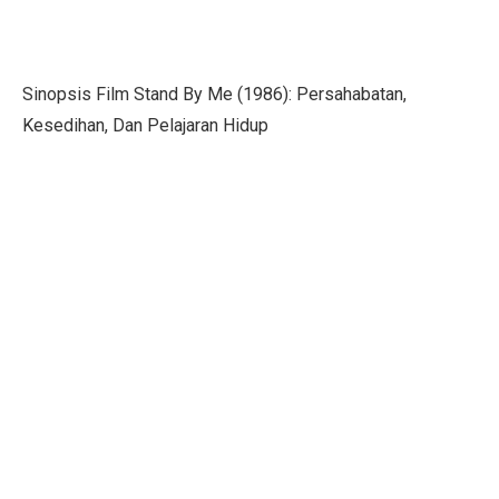
Berapa Lama Info GTK Kode 02 Berubah ke 16 TPG Tr
UU BUMN Disahkan, Puan Waspadai Kekuasaan Tumpa
Sinopsis Film Stand By Me (1986): Persahabatan,
Jangan Lakukan 5 Kebiasaan Ini, Bisa Bikin Kamu Misk
Kesedihan, Dan Pelajaran Hidup
Indonesia Kekurangan Kebijakan Publik Berkualitas, Tan
Gelar dan Pendidikan Presiden Indonesia: Dari Soekar
PMKRI Demo di Kantor Bupati TTU, Minta Realisasi B
Gaza Dikuasai atau Bebas? Ini 20 Poin Rencana Perda
Daftar Nama Pejabat Lengkap ! Walikota Jambi Maulana
Pegiat Bank Sampah Bali Terkejut dengan Larangan A
Profil Lukmanul Hakim, Ketua MUI Ekonomi yang Wafa
Harga Saham BBCA Anjlok, Ini Kinerja dan Prediksi An