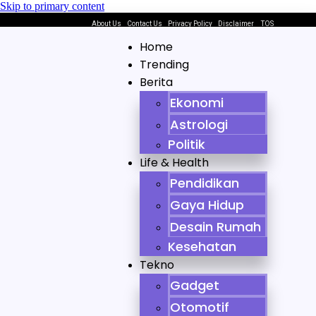
Skip to primary content
About Us
Contact Us
Privacy Policy
Disclaimer
TOS
Home
Trending
Berita
Ekonomi
Astrologi
Politik
Life & Health
Pendidikan
Gaya Hidup
Desain Rumah
Kesehatan
Tekno
Gadget
Otomotif