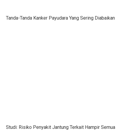
Pilih Saham Lapis Dua WIFI, IRSX, dan INET, Ini Rek
Mengungkap Kelemahan Industri Film Secara Terbuka
Tanda-Tanda Kanker Payudara Yang Sering Diabaikan
Ekonom: Stimulus Kecil, Hanya Jaga Persepsi Pertumb
4 Dampak Negatif Cahaya Biru pada Kulit
100 Ucapan Selamat Hari Batik Nasional 2025 untuk C
Kinerja BUMA Internasional Grup (DOID) Terganggu, I
Sudah Saatnya Merancang Masa Depan Lansia
Siapa Saja yang Menemukan Mikroskop? Ini Fakta Men
7 Kesalahan Umum Anggaran Bulanan yang Rusak Keu
Tahu atau Tempe, Mana yang Lebih Baik untuk Turunk
Mid Caps Jadi Target, Analis Ungkap Strategi Efektif 
Studi: Risiko Penyakit Jantung Terkait Hampir Semua