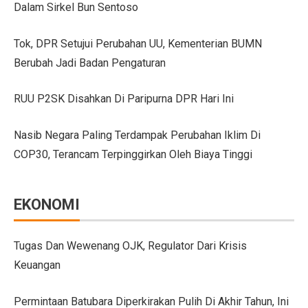
Dalam Sirkel Bun Sentoso
GIIAS Bandung 2025 Tampilkan 18 Merek Kendaraan Ba
Tok, DPR Setujui Perubahan UU, Kementerian BUMN
GIIAS Bandung 2025: Sinergi Pemerintah, Industri, da
Berubah Jadi Badan Pengaturan
Lebih Banyak Pilihan, Ini Keunggulan V-belt Aftermark
RUU P2SK Disahkan Di Paripurna DPR Hari Ini
Trio Unggulan Suzuki di GIIAS Bandung 2025: Jimny 
Nasib Negara Paling Terdampak Perubahan Iklim Di
Daihatsu Rocky Diluncurkan di GIIAS: SUV Kompak d
COP30, Terancam Terpinggirkan Oleh Biaya Tinggi
Hyundai Akan Rilis Mobil Listrik Baru Tahun Ini
Arista Bawa Farizon, Mobil Niaga Listrik yang Siap 
EKONOMI
28 Kendaraan Perusahaan di Aceh Tamiang Pakai Pelat
Pengalaman Pertama Mengemudi Jaecoo J8, SUV Prem
Tugas Dan Wewenang OJK, Regulator Dari Krisis
Keuangan
GIIAS Bandung 2025: Komitmen Gaikindo Dukung Pe
Persaingan BMW dan Mercedes-Benz Hadapi Bebas Bea
Permintaan Batubara Diperkirakan Pulih Di Akhir Tahun, Ini