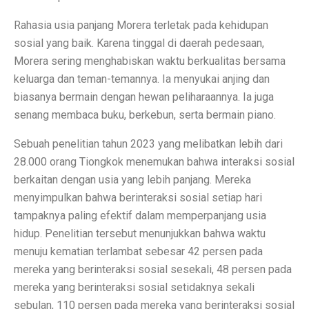
Contoh Soal Matematika SMA Lengkap dengan Pembah
Rahasia usia panjang Morera terletak pada kehidupan
Ternyata Ini Rasanya Punya Interpreter AI di Telinga
sosial yang baik. Karena tinggal di daerah pedesaan,
Morera sering menghabiskan waktu berkualitas bersama
Realme 15 Pro 5G Jadi Smartphone Turnamen MLBB M
keluarga dan teman-temannya. Ia menyukai anjing dan
biasanya bermain dengan hewan peliharaannya. Ia juga
IMX 2025 Dimulai 10 Oktober 2025, Hadirkan Tokoh d
senang membaca buku, berkebun, serta bermain piano.
PGE Dorong Inovasi Energi Panas Bumi Capai 3 GW M
Sebuah penelitian tahun 2023 yang melibatkan lebih dari
Elon Musk Pecahkan Rekor Kekayaan, Jadi Orang Perta
28.000 orang Tiongkok menemukan bahwa interaksi sosial
berkaitan dengan usia yang lebih panjang. Mereka
Jangan Lupa Cek Pesanan Online, Ini 7 Sifat Psikologis
menyimpulkan bahwa berinteraksi sosial setiap hari
Proyek Meta Raksasa: Pusat Data AI Seluas 70 Lapan
tampaknya paling efektif dalam memperpanjang usia
hidup. Penelitian tersebut menunjukkan bahwa waktu
Cuaca Bangka Belitung Memasuki Musim Hujan 2025, 
menuju kematian terlambat sebesar 42 persen pada
HP Stylish dengan Fitur Lengkap? TECNO Spark 20 Pr
mereka yang berinteraksi sosial sesekali, 48 persen pada
mereka yang berinteraksi sosial setidaknya sekali
Pahami Perbedaan Kesehatan Baterai dan Cycle Count d
sebulan, 110 persen pada mereka yang berinteraksi sosial