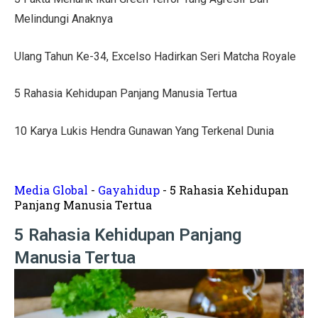
Tips Menata Hiasan Dinding untuk Ruang Tamu Estetis
Melindungi Anaknya
Pasien Konsultasi Kesehatan ke AI? Ini Tanggapan Dokt
Ulang Tahun Ke-34, Excelso Hadirkan Seri Matcha Royale
5 Cara Memperbaiki Tembok Retak dengan Efisien!
5 Rahasia Kehidupan Panjang Manusia Tertua
Harga Kusen UPVC vs Aluminium, Ketahui Perbedaann
Tanda-Tanda Kanker Payudara yang Sering Diabaikan
10 Karya Lukis Hendra Gunawan Yang Terkenal Dunia
Hasil MotoGP Jepang 2025: Marc Marquez Juara Dunia
Tren Rumah Scandinavian: Ciri Khas dan Aturan Desai
Media Global
-
Gayahidup
-
5 Rahasia Kehidupan
Panjang Manusia Tertua
Anti Ribet, Gaya Hias Dinding Modern dari Stik Es Kr
5 Rahasia Kehidupan Panjang
Idaman! 10 Desain Wajib untuk Rumah Sempit
Manusia Tertua
5 Cara Menyemprot Dinding Basah agar Rapi dan Awet!
Mewah dan Megah, 10 Rumah Terbesar di Dunia!