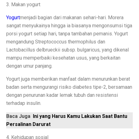
3. Makan yogurt
Perbandingan ADV160 vs Nmax 155, Lihat Spesifikasi
Yogurt
menjadi bagian dari makanan sehari-hari. Morera
7 HP Flagship Android Terkencang 2025, Bukan Hanya 
sangat menyukainya hingga ia biasanya mengonsumsi tiga
porsi yogurt setiap hari, tanpa tambahan pemanis. Yogurt
Air Minum Biru: Inovasi Teknologi yang Buka Peluang
mengandung Streptococcus thermophilus dan
Gaming Lancar Tanpa Ngelag, Infinix GT 30 Jadi Solus
Lactobacillus delbrueckii subsp. bulgaricus, yang dikenal
mampu memperbaiki kesehatan usus, yang berkaitan
Amazfit Buka Store Pertama di Indonesia, Luncurkan T
dengan umur panjang.
Siap Kalahkan Samsung S25 FE, 3 HP Kamera Telephot
Yogurt juga memberikan manfaat dalam menurunkan berat
Elon Musk Jadi Orang Kaya Pertama Dunia dengan Rp 8
badan serta mengurangi risiko diabetes tipe-2, bersamaan
dengan penurunan kadar lemak tubuh dan resistensi
3 Rekomendasi HP Spek Gahar Harga Terjangkau di Ok
terhadap insulin.
TECNO Pova 6 Pro 5G: Gaming Murah dengan Koneks
Baca Juga
Ini yang Harus Kamu Lakukan Saat Bantu
Perbandingan Vivo Y28, Y03t, dan X100: HP Favoritm
Persalinan Darurat
Pesan Awal iPhone 17 Mulai Oktober–November 2025
4. Kehidupan sosial