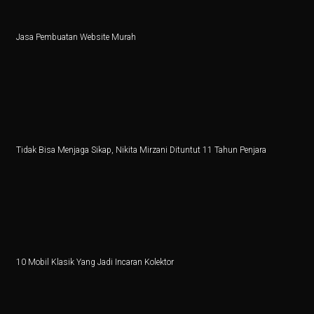
6 Zodiak Siap Meraih Puncak Ekonomi dan Kejutan Lua
Jasa Pembuatan Website Murah
IHSG Naik, Investor Harus Tahu Ini!
Patriot Bond Segera Dirilis, Danantara Ajukan Izin ke 
Saham Mid Cap Siap Melonjak Hingga Akhir 2025, Ini
Ingin Buka 10 SPBU Baru, BP-AKR Minta Tambahan 
Tidak Bisa Menjaga Sikap, Nikita Mirzani Dituntut 11 Tahun Penjara
Pertumbuhan Ekonomi RI Diproyeksikan di Bawah 5,2%
5 Fakta Menarik Pulau Trasimeno, Danau Terbesar di It
Senam Aerobik 15 Menit Bakar Berapa Kalori? Ini Jaw
Dari Lokal ke Global, 1001 Sepatu Debut di London 
10 Mobil Klasik Yang Jadi Incaran Kolektor
3 Resep Tekwan Sagu Populer, Ini Cara Membuatnya
3 Film dan Drama Korea tentang Cerita Pemandu Sorak