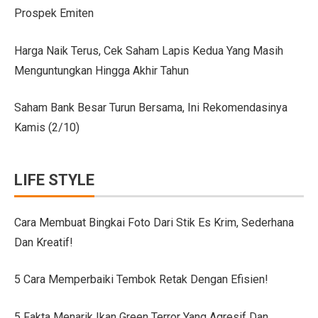
Prospek Emiten
Citroen C3 Sport dan Jeep Gladiator Meluncur di GII
Uji Coba Mobil SUV JAECOO J8 SHS ARDIS di ISDC
Harga Naik Terus, Cek Saham Lapis Kedua Yang Masih
Menguntungkan Hingga Akhir Tahun
Jeep Gladiator Sport Tampil di GIIAS Bandung 2025
GIIAS Bandung 2025: Konsistensi 54 Tahun Toyota Mela
Saham Bank Besar Turun Bersama, Ini Rekomendasinya
Kamis (2/10)
Petualangan Motor Baru! Kove 350F 344cc Dirilis, Liha
Toyota Avanza, Teman Perjalanan Jauh dengan Pembar
LIFE STYLE
7 Ide Pagar Bambu Sederhana untuk Rumah Tropis
10 Model Batu Alam Dinding Minimalis Terbaru
Cara Membuat Bingkai Foto Dari Stik Es Krim, Sederhana
Dan Kreatif!
Ternyata Mudah, Ini 5 Cara Pasang Wallpaper Dinding S
Cara Membuat Bingkai Foto dari Stik Es Krim, Sederha
5 Cara Memperbaiki Tembok Retak Dengan Efisien!
Denah Rumah 6×12 Panjang, Hunian Nyaman Tanpa Ri
5 Fakta Menarik Ikan Green Terror Yang Agresif Dan