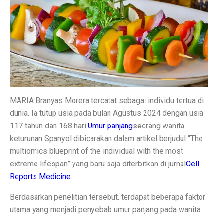
Inspirasi Warna Cat Pagar yang Elegan dan Pasti Sukses
Tips Pemasangan Plafon PVC Rangka Hollow Modern
8 Ciri Rumah Tropis Sederhana: Hunian Asri, Sejuk, 
Keunggulan dan Kekurangan Plafon PVC yang Harus Di
Literasi AI Jadi Dasar Penting bagi Talent Digital
MARIA Branyas Morera tercatat sebagai individu tertua di
Studi: Risiko Penyakit Jantung Terkait Hampir Semua 
dunia. Ia tutup usia pada bulan Agustus 2024 dengan usia
5 Ciri Interior Rumah Scandinavian yang Sederhana da
117 tahun dan 168 hari.
Umur panjang
seorang wanita
keturunan Spanyol dibicarakan dalam artikel berjudul “The
Tugas dan Wewenang OJK, Regulator dari Krisis Keua
multiomics blueprint of the individual with the most
5 Fakta Menarik Ikan Green Terror yang Agresif dan M
extreme lifespan” yang baru saja diterbitkan di jurnal
Cell
Reports Medicine
.
5 Rekomendasi Film Park Chan Wook yang Harus Dito
Berdasarkan penelitian tersebut, terdapat beberapa faktor
Ulang Tahun ke-34, Excelso Hadirkan Seri Matcha Roy
utama yang menjadi penyebab umur panjang pada wanita