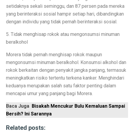
Permintaan Batubara Diperkirakan Pulih di Akhir Tahun
setidaknya sekali seminggu, dan 87 persen pada mereka
yang berinteraksi sosial hampir setiap hari, dibandingkan
10 Film Horor Tersembunyi yang Harus Ditonton Saat 
dengan individu yang tidak pernah berinteraksi sosial.
WIFI, TLKM dan DSSA Bersaing di Lelang Frekuensi
5. Tidak menghisap rokok atau mengonsumsi minuman
Lomba Pesawat Tempur Generasi Kelima Dimulai, Foto
beralkohol
Harga Naik Terus, Cek Saham Lapis Kedua yang Masi
Morera tidak pernah menghisap rokok maupun
mengonsumsi minuman beralkohol. Konsumsi alkohol dan
Jika Benci Panggilan Telepon Tapi Suka Pesan Teks, And
rokok berkaitan dengan penyakit jangka panjang, termasuk
Saham Bank Besar Turun Bersama, Ini Rekomendasinya
meningkatkan risiko tertentu terkena kanker. Menghindari
keduanya merupakan salah satu faktor penting dalam
5 Fakta Menarik Kota Gjirokastër, Penuh Bangunan Bat
mencapai umur yang panjang bagi Morera.
12 Fakta Menarik Batik yang Ditetapkan UNESCO Sel
Baca Juga
Bisakah Mencukur Bulu Kemaluan Sampai
Era Baru TKDN: Menggabungkan Deregulasi dan Perlin
Bersih? Ini Sarannya
Penelitian: Asam Laut Meningkat, Pengaruh pada Gigi 
Related posts: