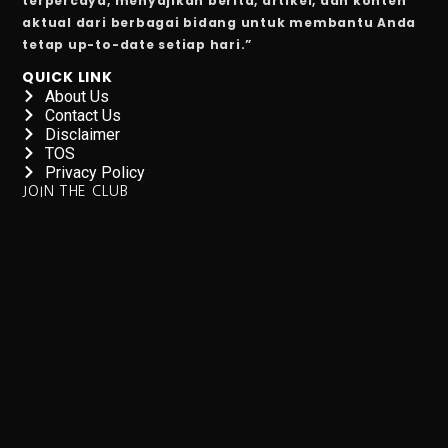
terpercaya, menyajikan berita, artikel, dan konten
aktual dari berbagai bidang untuk membantu Anda
SRAJ Alami Kerugian di Semester I, Perhatikan Reko
tetap up-to-date setiap hari.”
Pemenang Film Pendek Keselamatan Berkendara dari 
QUICK LINK
About Us
Studi: Golongan Darah Terkait Risiko Stroke Dini
Contact Us
Disclaimer
10 Cara Membentuk Lengan Kekar Tanpa Ke Gym
TOS
Privacy Policy
Kinerja Sejahteraraya (SRAJ) Tertekan di Semester I-2
JOIN THE CLUB
Rayakan Ulang Tahun ke-36, Bisnis Digital Bank Raya
Benarkah Angkat Beban Bakar Lebih Banyak Kalori dar
7 Fakta Menarik Burung Penjerit, Burung Berisik den
5 Fakta Menarik Misi Voyager, Penjelajah Antariksa
Purbaya Mulai Atur Anggaran Stimulus Ekonomi Kuart
7 Tips Minum Air, Mudah dan Penting!