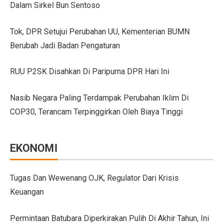
Dalam Sirkel Bun Sentoso
GIIAS Bandung 2025 Tampilkan 18 Merek Kendaraan Ba
Tok, DPR Setujui Perubahan UU, Kementerian BUMN
GIIAS Bandung 2025: Sinergi Pemerintah, Industri, da
Berubah Jadi Badan Pengaturan
Lebih Banyak Pilihan, Ini Keunggulan V-belt Aftermark
RUU P2SK Disahkan Di Paripurna DPR Hari Ini
Trio Unggulan Suzuki di GIIAS Bandung 2025: Jimny 
Nasib Negara Paling Terdampak Perubahan Iklim Di
Daihatsu Rocky Diluncurkan di GIIAS: SUV Kompak d
COP30, Terancam Terpinggirkan Oleh Biaya Tinggi
Hyundai Akan Rilis Mobil Listrik Baru Tahun Ini
Arista Bawa Farizon, Mobil Niaga Listrik yang Siap 
EKONOMI
28 Kendaraan Perusahaan di Aceh Tamiang Pakai Pelat
Pengalaman Pertama Mengemudi Jaecoo J8, SUV Prem
Tugas Dan Wewenang OJK, Regulator Dari Krisis
Keuangan
GIIAS Bandung 2025: Komitmen Gaikindo Dukung Pe
Persaingan BMW dan Mercedes-Benz Hadapi Bebas Bea
Permintaan Batubara Diperkirakan Pulih Di Akhir Tahun, Ini