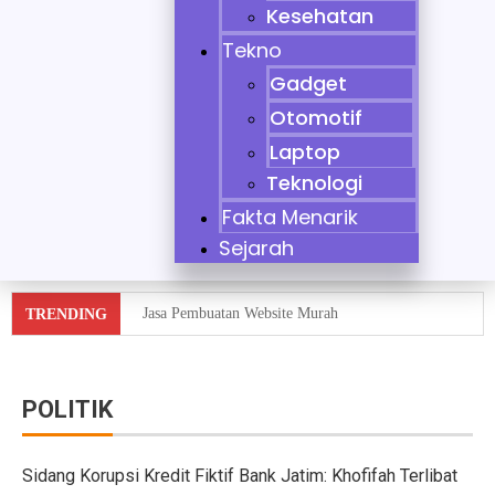
Kesehatan
Tekno
Gadget
Otomotif
Laptop
Teknologi
Fakta Menarik
Sejarah
Jasa Pembuatan Website Murah
TRENDING
Tidak Bisa Menjaga Sikap, Nikita Mirzani Dituntut 11 
10 Mobil Klasik yang Jadi Incaran Kolektor
POLITIK
Jaecoo J8 vs Hyundai Santa Fe Hybrid vs Mazda CX-60
Sidang Korupsi Kredit Fiktif Bank Jatim: Khofifah Terlibat
Pebisnis Diler Prediksi Penjualan Mobil 2025 Turun da