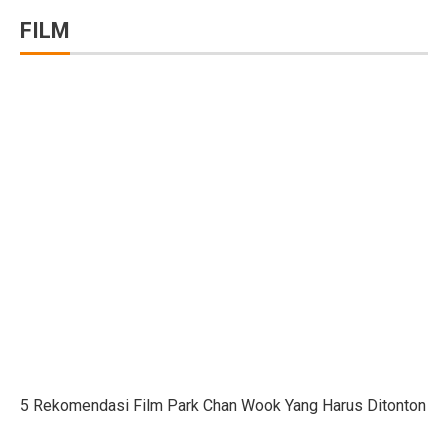
FILM
Ramalan Zodiak Libra dan Scorpio 2 Oktober 2025: Cin
Sentimen Konsumen Menurun: Indeks Kepercayaan dan
Ramalan Jawa: 7 Weton Siap Bawa Kekayaan di Oktobe
Semua Weton Jawa Beruntung! Energi Rezeki Tersembu
Cara Pintar Memilih Tenor KPR dengan Bunga Rendah 
7 Jenis Pembelian yang Masih Terasa Memboroskan Ba
Ketua Freeport Berbicara Proyeksi Produksi Katoda da
Angkutan Barang Udara Menurun, Harga Tinggi Jadi P
Pemprov Jabar Jamin Rp 50 Triliun BGN Tetap di Dae
Saham Ayam Goreng Salim (FAST) Melonjak Dua Kali 
5 Rekomendasi Film Park Chan Wook Yang Harus Ditonton
Ramalan Zodiak Aquarius dan Pisces 2 Oktober 2025: K