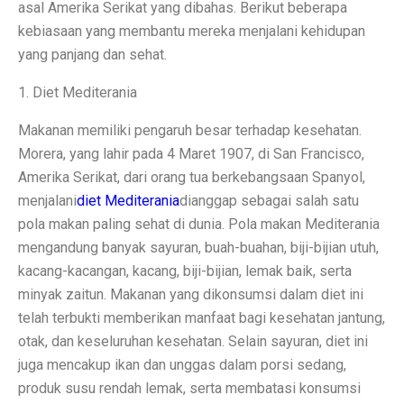
Terapi Ginjal dengan Teknologi Cuci Darah Terbaru
asal Amerika Serikat yang dibahas. Berikut beberapa
kebiasaan yang membantu mereka menjalani kehidupan
5 Rahasia Kehidupan Panjang Manusia Tertua
yang panjang dan sehat.
10 Karya Lukis Hendra Gunawan yang Terkenal Dunia
1. Diet Mediterania
Casa Modena, Kafe Rumah yang Nyaman di Modena x 
Makanan memiliki pengaruh besar terhadap kesehatan.
Desain Rumah Minimalis, Tampilan Menarik!
Morera, yang lahir pada 4 Maret 1907, di San Francisco,
Amerika Serikat, dari orang tua berkebangsaan Spanyol,
Prakiraan Cuaca OKU Timur 2 Oktober 2025: Martapura
menjalani
diet Mediterania
dianggap sebagai salah satu
Lukisan Raden Saleh: Ikon Seni Nusantara
pola makan paling sehat di dunia. Pola makan Mediterania
mengandung banyak sayuran, buah-buahan, biji-bijian utuh,
Mengungkap Pengalaman Suara Hebat di Galaxy Buds 
kacang-kacangan, kacang, biji-bijian, lemak baik, serta
Laptop Lokal Harga 2 Jutaan dengan Spesifikasi Gahar
minyak zaitun. Makanan yang dikonsumsi dalam diet ini
telah terbukti memberikan manfaat bagi kesehatan jantung,
Rahasia iPhone 17 Pro Max Tahan Panas: Teknologi SS
otak, dan keseluruhan kesehatan. Selain sayuran, diet ini
juga mencakup ikan dan unggas dalam porsi sedang,
Detoks Digital untuk Gen Z, Tenangkan Pikiran?
produk susu rendah lemak, serta membatasi konsumsi
5 HP Android Tercepat 2025 dengan Snapdragon 8 Elit