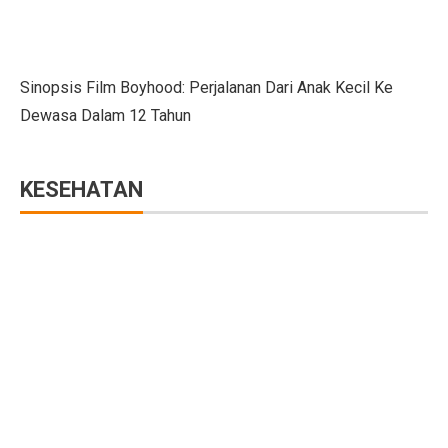
Nasib Negara Paling Terdampak Perubahan Iklim di CO
Maju Pesat Teknologi, Kecerdasan Buatan Jadi Jawaba
Sinopsis Film Boyhood: Perjalanan Dari Anak Kecil Ke
Dewasa Dalam 12 Tahun
Dialog Interaktif LLBK Kupang: Muhaimin Usung NTT 
20 Jawaban Ekonomi Kelas 11 Halaman 30 Bab 2: Peng
KESEHATAN
223 Aktivis Internasional Ditahan Israel di Jalur Gaza
Mengapa Suku Bunga Jadi Petunjuk Utama Investor Sepe
DPR Tetapkan RUU Kepariwisataan Jadi UU
RUU P2SK: Dampak Evaluasi DPR pada BI, OJK, dan
10 Aturan Buffett: Gen Z Bisa Mandiri dan Cuan Maksi
Kepala BGN Tak Hentikan MBG Meski Banyak Keracuna
Trump Teken Perintah Eksekutif, Bela Qatar Mati-matia