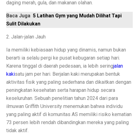
daging merah, gula, dan makanan olahan.
Laptop Murah 4 Jutaan untuk Pelajar Aktif, Tugas Lanc
Baca Juga
5 Latihan Gym yang Mudah Dilihat Tapi
Sulit Dilakukan
Honda PCX160: Spesifikasi Mewah yang Membuat Ngil
Pengguna Adobe Analytics, Waspada! Celah Ini Ancam
2. Jalan-jalan Jauh
5 Fakta Menarik Kota Lalitpur, Kota Tua Penuh Kuil di
Ia memiliki kebiasaan hidup yang dinamis, namun bukan
berarti ia selalu pergi ke pusat kebugaran setiap hari.
Xiaomi 15T vs Honor 400, Kamera Hebat di Bawah Rp6
Karena tinggal di daerah pedesaan, ia lebih sering
jalan
Perbandingan Xiaomi 15T vs 15T Pro: Spesifikasi dan H
kaki
satu jam per hari. Berjalan kaki merupakan bentuk
aktivitas fisik yang paling sederhana dan dikaitkan dengan
Revolusi Data: AI Mengubah Pengelolaan Informasi di E
peningkatan kesehatan serta harapan hidup secara
keseluruhan. Sebuah penelitian tahun 2024 dari para
Samsung Pertahankan Model Plus di Galaxy S26 Setel
ilmuwan Griffith University menemukan bahwa individu
MDRN dan Genertec Kolaborasi di Industri, Kesehatan,
yang paling aktif di komunitas AS memiliki risiko kematian
73 persen lebih rendah dibandingkan mereka yang paling
Workshop SOHIB Berkelas Kemkomdigi: Mengembangkan
tidak aktif.
Vivo Y03t vs X100: Perbandingan Harga dan Fitur!