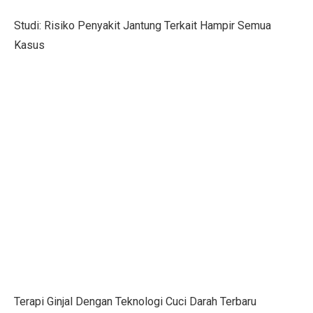
Menteri UMKM: Makan Bergizi Gratis Bisa Bangkitkan
Studi: Risiko Penyakit Jantung Terkait Hampir Semua
Orang Terkaya Termuda di Usia 19 Tahun, Ini Asal Ke
Kasus
LBH Surabaya Laporkan Kembali Tragedi Kanjuruhan 
Pilkada Pernah Larang Dinasti, Tapi Dihentikan MK
Ketua Umum IMI Percaya MotoGP 2025 Bawa Manfaat 
Tabel Lemak Tubuh Pria dan Wanita, Apakah Kamu Ide
Tabel Berat Badan Ideal Bayi Sesuai Panduan WHO
Berita Bahagia! Stasiun KRL JIS Siap Beroperasi Akhir
Jakarta Film Week 2025: Bangkitkan Energi Sinema dan 
10 Kota Dunia dengan Sewa Rumah Mahal, Nomor 4 Me
Penutupan AS Bikin Emas Berkilau, Melayang ke US$ 
Terapi Ginjal Dengan Teknologi Cuci Darah Terbaru