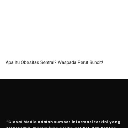
Gen Z Pilih Keseimbangan Kerja dan Hidup, Tidak Min
Kerugian Banjir Jakarta Capai Rp 1,6 Triliun, Teknologi
Musyarakah: Pengertian, Jenis, Syarat, dan Contoh
4 Shio Bangkit dari Keterpurukan Ekonomi di Oktober 
Anak Terkena Influenza A dan B: Kenali Gejala, Tanda
Apa Itu Obesitas Sentral? Waspada Perut Buncit!
Bisakah Manusia Hidup dengan Satu Paru?
Dari Kelas, Guru Bawa Perjuangan Tragedi Kanjuruhan
5 Kesalahan Umum yang Harus Dihindari Saat Latihan
Mengapa Manusia Lupa Masa Kecil?
Film Korea Paling Cepat Capai 1 Juta Penonton Tahun 
“Global Media adalah sumber informasi terkini yang
Serangan Burung Jagal Punggung Hitam yang Mematik