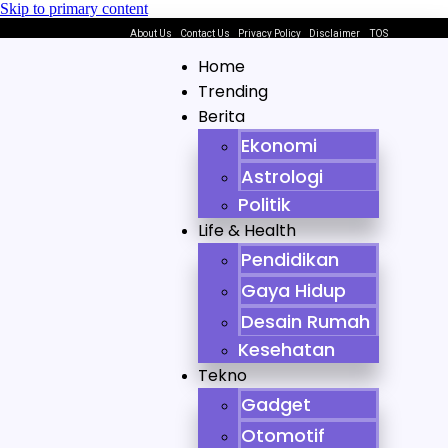
Skip to primary content
About Us
Contact Us
Privacy Policy
Disclaimer
TOS
Home
Trending
Berita
Ekonomi
Astrologi
Politik
Life & Health
Pendidikan
Gaya Hidup
Desain Rumah
Kesehatan
Tekno
Gadget
Otomotif