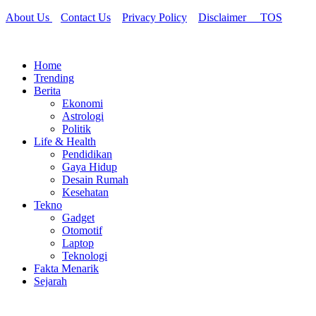
Skip
About Us
Contact Us
Privacy Policy
Disclaimer
TOS
to
content
Home
Trending
Berita
Ekonomi
Astrologi
Politik
Life & Health
Pendidikan
Gaya Hidup
Desain Rumah
Kesehatan
Tekno
Gadget
Otomotif
Laptop
Teknologi
Fakta Menarik
Sejarah