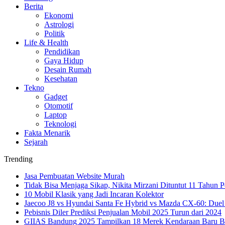
Berita
Ekonomi
Astrologi
Politik
Life & Health
Pendidikan
Gaya Hidup
Desain Rumah
Kesehatan
Tekno
Gadget
Otomotif
Laptop
Teknologi
Fakta Menarik
Sejarah
Trending
Jasa Pembuatan Website Murah
Tidak Bisa Menjaga Sikap, Nikita Mirzani Dituntut 11 Tahun P
10 Mobil Klasik yang Jadi Incaran Kolektor
Jaecoo J8 vs Hyundai Santa Fe Hybrid vs Mazda CX-60: Duel
Pebisnis Diler Prediksi Penjualan Mobil 2025 Turun dari 2024
GIIAS Bandung 2025 Tampilkan 18 Merek Kendaraan Baru Ber