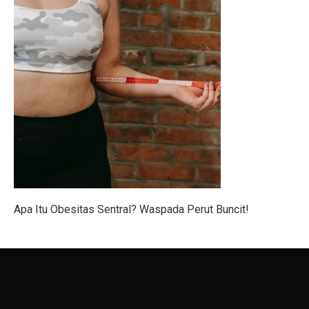
SRAJ Alami Kerugian di Semester I, Perhatikan Reko
Pemenang Film Pendek Keselamatan Berkendara dari 
Studi: Golongan Darah Terkait Risiko Stroke Dini
10 Cara Membentuk Lengan Kekar Tanpa Ke Gym
Kinerja Sejahteraraya (SRAJ) Tertekan di Semester I-2
Rayakan Ulang Tahun ke-36, Bisnis Digital Bank Raya
Benarkah Angkat Beban Bakar Lebih Banyak Kalori dar
Apa Itu Obesitas Sentral? Waspada Perut Buncit!
7 Fakta Menarik Burung Penjerit, Burung Berisik den
5 Fakta Menarik Misi Voyager, Penjelajah Antariksa
Purbaya Mulai Atur Anggaran Stimulus Ekonomi Kuart
7 Tips Minum Air, Mudah dan Penting!