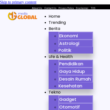
Skip to primary content
About Us
Contact Us
Privacy Policy
Disclaimer
TOS
Home
Trending
Berita
Ekonomi
Astrologi
Politik
Life & Health
Pendidikan
Gaya Hidup
Desain Rumah
Kesehatan
Tekno
Gadget
Otomotif