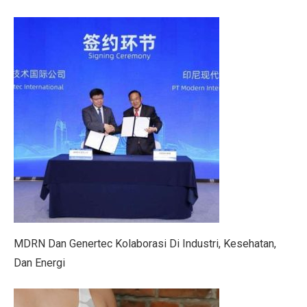
Gen Z Pilih Keseimbangan Kerja dan Hidup, Tidak Min
Kerugian Banjir Jakarta Capai Rp 1,6 Triliun, Teknologi
Musyarakah: Pengertian, Jenis, Syarat, dan Contoh
4 Shio Bangkit dari Keterpurukan Ekonomi di Oktober 
Anak Terkena Influenza A dan B: Kenali Gejala, Tanda
Bisakah Manusia Hidup dengan Satu Paru?
Dari Kelas, Guru Bawa Perjuangan Tragedi Kanjuruhan
5 Kesalahan Umum yang Harus Dihindari Saat Latihan
MDRN Dan Genertec Kolaborasi Di Industri, Kesehatan,
Mengapa Manusia Lupa Masa Kecil?
Dan Energi
Film Korea Paling Cepat Capai 1 Juta Penonton Tahun 
Serangan Burung Jagal Punggung Hitam yang Mematik