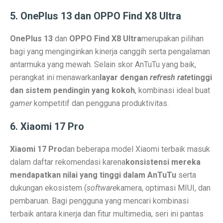
Contoh Soal Matematika SMA Lengkap dengan Pembah
5. OnePlus 13 dan OPPO Find X8 Ultra
Ternyata Ini Rasanya Punya Interpreter AI di Telinga
OnePlus 13
dan
OPPO Find X8 Ultra
merupakan pilihan
Realme 15 Pro 5G Jadi Smartphone Turnamen MLBB M
bagi yang menginginkan kinerja canggih serta pengalaman
antarmuka yang mewah. Selain skor AnTuTu yang baik,
IMX 2025 Dimulai 10 Oktober 2025, Hadirkan Tokoh d
perangkat ini menawarkan
layar dengan
refresh rate
tinggi
PGE Dorong Inovasi Energi Panas Bumi Capai 3 GW M
dan sistem pendingin yang kokoh
, kombinasi ideal buat
gamer
kompetitif dan pengguna produktivitas.
Elon Musk Pecahkan Rekor Kekayaan, Jadi Orang Perta
6. Xiaomi 17 Pro
Jangan Lupa Cek Pesanan Online, Ini 7 Sifat Psikologis
Xiaomi 17 Pro
dan beberapa model Xiaomi terbaik masuk
Proyek Meta Raksasa: Pusat Data AI Seluas 70 Lapan
dalam daftar rekomendasi karena
konsistensi mereka
Cuaca Bangka Belitung Memasuki Musim Hujan 2025, 
mendapatkan nilai yang tinggi dalam AnTuTu
serta
dukungan ekosistem (
software
kamera, optimasi MIUI, dan
HP Stylish dengan Fitur Lengkap? TECNO Spark 20 Pr
pembaruan. Bagi pengguna yang mencari kombinasi
Pahami Perbedaan Kesehatan Baterai dan Cycle Count d
terbaik antara kinerja dan fitur multimedia, seri ini pantas