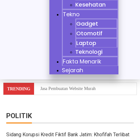
Kesehatan
Tekno
Gadget
Otomotif
Laptop
Teknologi
Fakta Menarik
Sejarah
Jasa Pembuatan Website Murah
TRENDING
Tidak Bisa Menjaga Sikap, Nikita Mirzani Dituntut 11 
10 Mobil Klasik yang Jadi Incaran Kolektor
POLITIK
Jaecoo J8 vs Hyundai Santa Fe Hybrid vs Mazda CX-60
Sidang Korupsi Kredit Fiktif Bank Jatim: Khofifah Terlibat
Pebisnis Diler Prediksi Penjualan Mobil 2025 Turun da