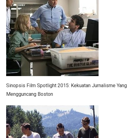
Prakiraan Cuaca Kaltara 2 Oktober 2025: Cerah Berawa
Tropic Warm: Teknologi EIGER Jaga Tubuh Tetap Hanga
Lokasi Syuting Film Indonesia yang Jadi Wisata, Terma
Bagian 2 – Jika PKI Menang 30 September: Negeri Bar
5 Fakta Menarik Doha, Kota Mewah di Tengah Timur 
5 Tips Sukses Buka Usaha di Rest Area Saat Akhir Peka
Gempa 6,9 Magnitudo Filipina Tewarkan 69 Jiwa
Sinopsis Film Spotlight 2015: Kekuatan Jurnalisme Yang
Ini yang Harus Kamu Lakukan Saat Bantu Persalinan Da
Mengguncang Boston
Waspadai Hujan Petir di Jabar dalam Dua Hari Mendata
RUU P2SK Disahkan di Paripurna DPR Hari Ini
5 Perbedaan Utama Lembaga Keuangan Syariah dan Ko
BAIC BJ30 Hybrid Jadi Sorotan GIIAS Bandung 2025,