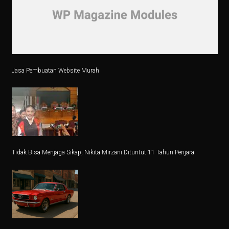
Lebih dari Perawat, Jasa Caregiver Bawa Harapan
Teknologi Indonesia dan Bursa Asia Kompak Naik, Ini
5 Fakta Menarik Burung Grey Junglefowl, Simbol Kebe
Di Balik Kenaikan Bunga Deposito Dolar
Jasa Pembuatan Website Murah
Pesan ORI028 di bank bjb, Investasi Dijamin Negara
Rokok: Antara Ekonomi dan Kesehatan, Pilihan Menke
4 Fakta Menarik Orchid Dottyback, Ikan Pembohong T
6 Cara Tetap Bugar Meski Sibuk di Meja Kerja, Coba S
Tidak Bisa Menjaga Sikap, Nikita Mirzani Dituntut 11 Tahun Penjara
Jadwal Gym Pemula untuk Massa Otot, Efektif dan Mud
5 Fakta Menarik & Sinopsis Film ‘Dopamin’, Cinta di 
5 Fakta Menakjubkan Rasi Orion, Mulai dari Supernov