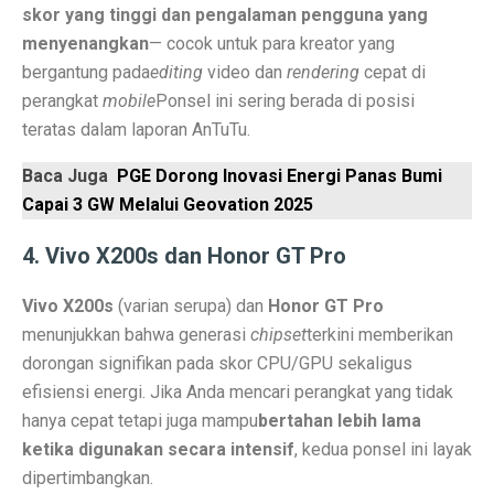
skor yang tinggi dan pengalaman pengguna yang
Perbandingan ADV160 vs Nmax 155, Lihat Spesifikasi
menyenangkan
— cocok untuk para kreator yang
bergantung pada
editing
video dan
rendering
cepat di
7 HP Flagship Android Terkencang 2025, Bukan Hanya 
perangkat
mobile
Ponsel ini sering berada di posisi
Air Minum Biru: Inovasi Teknologi yang Buka Peluang
teratas dalam laporan AnTuTu.
Gaming Lancar Tanpa Ngelag, Infinix GT 30 Jadi Solus
Baca Juga
PGE Dorong Inovasi Energi Panas Bumi
Capai 3 GW Melalui Geovation 2025
Amazfit Buka Store Pertama di Indonesia, Luncurkan T
Siap Kalahkan Samsung S25 FE, 3 HP Kamera Telephot
4. Vivo X200s dan Honor GT Pro
Elon Musk Jadi Orang Kaya Pertama Dunia dengan Rp 8
Vivo X200s
(varian serupa) dan
Honor GT Pro
menunjukkan bahwa generasi
chipset
terkini memberikan
3 Rekomendasi HP Spek Gahar Harga Terjangkau di Ok
dorongan signifikan pada skor CPU/GPU sekaligus
TECNO Pova 6 Pro 5G: Gaming Murah dengan Koneks
efisiensi energi. Jika Anda mencari perangkat yang tidak
hanya cepat tetapi juga mampu
bertahan lebih lama
Perbandingan Vivo Y28, Y03t, dan X100: HP Favoritm
ketika digunakan secara intensif
, kedua ponsel ini layak
Pesan Awal iPhone 17 Mulai Oktober–November 2025
dipertimbangkan.