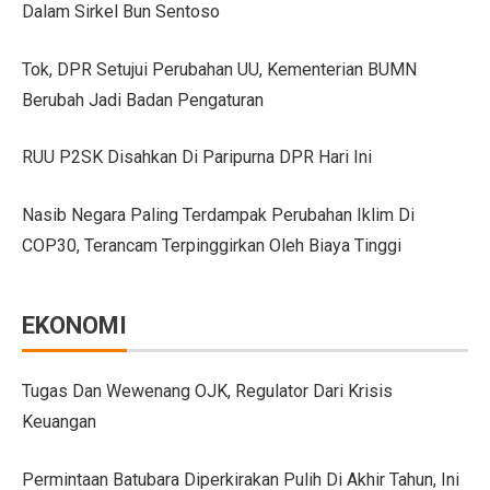
Dalam Sirkel Bun Sentoso
GIIAS Bandung 2025 Tampilkan 18 Merek Kendaraan Ba
Tok, DPR Setujui Perubahan UU, Kementerian BUMN
GIIAS Bandung 2025: Sinergi Pemerintah, Industri, da
Berubah Jadi Badan Pengaturan
Lebih Banyak Pilihan, Ini Keunggulan V-belt Aftermark
RUU P2SK Disahkan Di Paripurna DPR Hari Ini
Trio Unggulan Suzuki di GIIAS Bandung 2025: Jimny 
Nasib Negara Paling Terdampak Perubahan Iklim Di
Daihatsu Rocky Diluncurkan di GIIAS: SUV Kompak d
COP30, Terancam Terpinggirkan Oleh Biaya Tinggi
Hyundai Akan Rilis Mobil Listrik Baru Tahun Ini
Arista Bawa Farizon, Mobil Niaga Listrik yang Siap 
EKONOMI
28 Kendaraan Perusahaan di Aceh Tamiang Pakai Pelat
Pengalaman Pertama Mengemudi Jaecoo J8, SUV Prem
Tugas Dan Wewenang OJK, Regulator Dari Krisis
Keuangan
GIIAS Bandung 2025: Komitmen Gaikindo Dukung Pe
Persaingan BMW dan Mercedes-Benz Hadapi Bebas Bea
Permintaan Batubara Diperkirakan Pulih Di Akhir Tahun, Ini