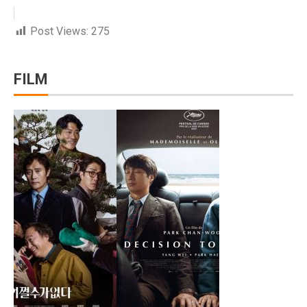
Rute Trans Batam Koridor 2: Batam Center ke Tanjung
Post Views:
275
Bantuan Stimulus untuk Tingkatkan Ekonomi di Atas 
Membangun Ekosistem Zakat untuk Kemakmuran Bang
FILM
Sidang Korupsi Kredit Fiktif Bank Jatim: Khofifah Terl
Harga Saham COIN Melonjak 3.000% Sejak IPO, Pasar
Tok, DPR Setujui Perubahan UU, Kementerian BUMN B
Pengusaha Diminta Ikut Perkuat Restorasi Gambut di K
Ramalan Zodiak Aries dan Taurus 2 Oktober 2025: Cint
Asuransi Kaltim-Kaltara Mengalami Kontraksi, Literasi 
Psikiater Tidak Cocok? Ini Tanda Kamu Butuh Pendapa
Prakiraan Cuaca BMKG Hang Nadim Batam Hari Ini 2 