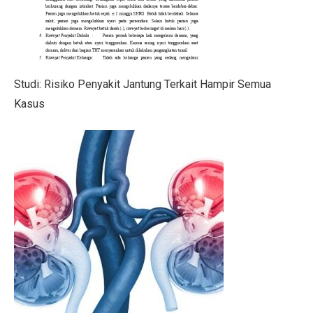
Pilih Saham Lapis Dua WIFI, IRSX, dan INET, Ini Rek
Mengungkap Kelemahan Industri Film Secara Terbuka
Ekonom: Stimulus Kecil, Hanya Jaga Persepsi Pertumb
Studi: Risiko Penyakit Jantung Terkait Hampir Semua
4 Dampak Negatif Cahaya Biru pada Kulit
Kasus
100 Ucapan Selamat Hari Batik Nasional 2025 untuk C
Kinerja BUMA Internasional Grup (DOID) Terganggu, I
Sudah Saatnya Merancang Masa Depan Lansia
Siapa Saja yang Menemukan Mikroskop? Ini Fakta Men
7 Kesalahan Umum Anggaran Bulanan yang Rusak Keu
Tahu atau Tempe, Mana yang Lebih Baik untuk Turunk
Mid Caps Jadi Target, Analis Ungkap Strategi Efektif 