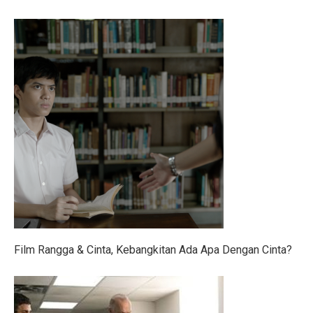
Opini: Menghadapi Era TUNA dan Strategi Ekonomi B
4 Prinsip Keuangan Buffett yang Bebaskan Anda dari U
Ramalan Zodiak Jumat 3 Oktober 2025: Kejutan di Ten
Gerah Maksimal! Rahasia Panas Kota Pahlawan
Musim Hujan Datang, Waspadai Jamur Kaca Mobil, Hu
Hujan Musim Normal, Tapi Tetap Waspada Bencana Hid
Penelitian: Bencana Alam Ancam Kesejahteraan Eropa
Film Rangga & Cinta Tayang di Batam, Kali Pertama Ja
5 Kondisi Ibu Hamil Perlu Vaksin RSV, Juga Penting un
Film Rangga & Cinta, Kebangkitan Ada Apa Dengan Cinta?
Cuaca Tana Toraja 1 Oktober 2025: Cerah Pagi, Siang 
Cuaca Cerah di Toraja Utara Penuh Kesejukan 1 Oktobe