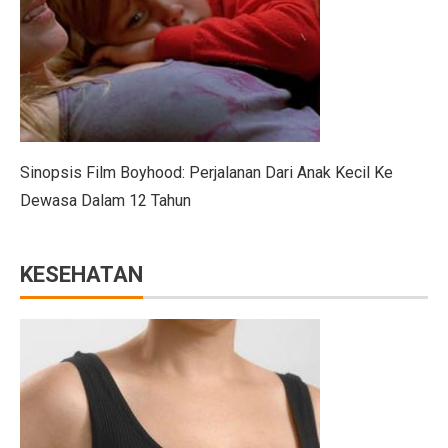
Berapa Lama Info GTK Kode 02 Berubah ke 16 TPG Tr
UU BUMN Disahkan, Puan Waspadai Kekuasaan Tumpa
Jangan Lakukan 5 Kebiasaan Ini, Bisa Bikin Kamu Misk
Indonesia Kekurangan Kebijakan Publik Berkualitas, Tan
Sinopsis Film Boyhood: Perjalanan Dari Anak Kecil Ke
Gelar dan Pendidikan Presiden Indonesia: Dari Soekar
Dewasa Dalam 12 Tahun
PMKRI Demo di Kantor Bupati TTU, Minta Realisasi B
Gaza Dikuasai atau Bebas? Ini 20 Poin Rencana Perda
KESEHATAN
Daftar Nama Pejabat Lengkap ! Walikota Jambi Maulana
Pegiat Bank Sampah Bali Terkejut dengan Larangan A
Profil Lukmanul Hakim, Ketua MUI Ekonomi yang Wafa
Harga Saham BBCA Anjlok, Ini Kinerja dan Prediksi An