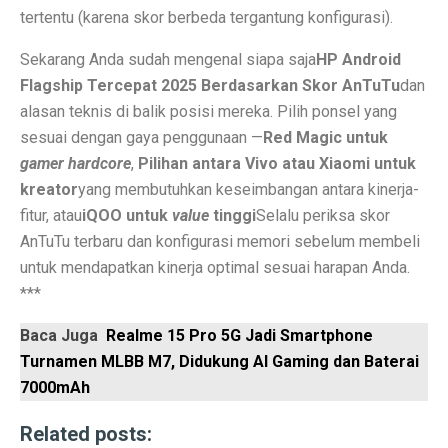
6 Aplikasi Sadap WhatsApp Anak Tersembunyi dan Prak
tertentu (karena skor berbeda tergantung konfigurasi).
Apa Itu Obesitas Sentral? Waspada Perut Buncit!
Sekarang Anda sudah mengenal siapa saja
HP Android
Flagship Tercepat 2025 Berdasarkan Skor AnTuTu
dan
Apa Itu ‘Bayi Karnivora’? Tren Mencurigakan dari Ahli
alasan teknis di balik posisi mereka. Pilih ponsel yang
5 Fakta Penting Sebelum Pasar Dibuka
sesuai dengan gaya penggunaan —
Red Magic untuk
gamer
hardcore
,
Pilihan antara Vivo atau Xiaomi untuk
7 Tanda Awal Rabies yang Sering Diabaikan
kreator
yang membutuhkan keseimbangan antara kinerja-
Uni Eropa Umumkan Pajak Karbon Lintas Batas Perta
fitur, atau
iQOO untuk
value
tinggi
Selalu periksa skor
AnTuTu terbaru dan konfigurasi memori sebelum membeli
Unduh Lagu Waste No Time (OST Asmara Gen Z) MP
untuk mendapatkan kinerja optimal sesuai harapan Anda.
Spesifikasi dan Harga Mitsubishi Pajero Sport Terba
***
Rekomendasi Teknikal Saham ASSA, ARCI, BWPT dari 
Baca Juga
Realme 15 Pro 5G Jadi Smartphone
Turnamen MLBB M7, Didukung AI Gaming dan Baterai
Strategi Buffett: Kelola Uang Tanpa Rugi di 2025
7000mAh
Cara Jadi Jutawan ala Charlie Munger: 7 Langkah Efekt
Related posts:
Indeks Tabungan Konsumen Tumbuh Lemah di Septembe