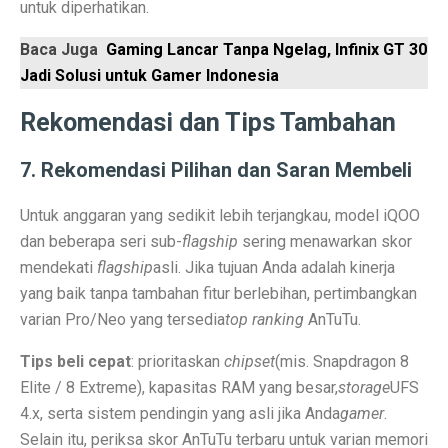
untuk diperhatikan.
Permintaan Batubara Diperkirakan Pulih di Akhir Tahun
Baca Juga
Gaming Lancar Tanpa Ngelag, Infinix GT 30
10 Film Horor Tersembunyi yang Harus Ditonton Saat 
Jadi Solusi untuk Gamer Indonesia
WIFI, TLKM dan DSSA Bersaing di Lelang Frekuensi
Rekomendasi dan Tips Tambahan
Lomba Pesawat Tempur Generasi Kelima Dimulai, Foto
7. Rekomendasi Pilihan dan Saran Membeli
Harga Naik Terus, Cek Saham Lapis Kedua yang Masi
Jika Benci Panggilan Telepon Tapi Suka Pesan Teks, And
Untuk anggaran yang sedikit lebih terjangkau, model iQOO
dan beberapa seri sub-
flagship
sering menawarkan skor
Saham Bank Besar Turun Bersama, Ini Rekomendasinya
mendekati
flagship
asli. Jika tujuan Anda adalah kinerja
yang baik tanpa tambahan fitur berlebihan, pertimbangkan
5 Fakta Menarik Kota Gjirokastër, Penuh Bangunan Bat
varian Pro/Neo yang tersedia
top ranking
AnTuTu.
12 Fakta Menarik Batik yang Ditetapkan UNESCO Sel
Tips beli cepat
: prioritaskan
chipset
(mis. Snapdragon 8
Era Baru TKDN: Menggabungkan Deregulasi dan Perlin
Elite / 8 Extreme), kapasitas RAM yang besar,
storage
UFS
4.x, serta sistem pendingin yang asli jika Anda
gamer
.
Penelitian: Asam Laut Meningkat, Pengaruh pada Gigi 
Selain itu, periksa skor AnTuTu terbaru untuk varian memori