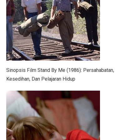
Nasib Negara Paling Terdampak Perubahan Iklim di CO
Maju Pesat Teknologi, Kecerdasan Buatan Jadi Jawaba
Dialog Interaktif LLBK Kupang: Muhaimin Usung NTT 
20 Jawaban Ekonomi Kelas 11 Halaman 30 Bab 2: Peng
223 Aktivis Internasional Ditahan Israel di Jalur Gaza
Sinopsis Film Stand By Me (1986): Persahabatan,
Mengapa Suku Bunga Jadi Petunjuk Utama Investor Sepe
Kesedihan, Dan Pelajaran Hidup
DPR Tetapkan RUU Kepariwisataan Jadi UU
RUU P2SK: Dampak Evaluasi DPR pada BI, OJK, dan
10 Aturan Buffett: Gen Z Bisa Mandiri dan Cuan Maksi
Kepala BGN Tak Hentikan MBG Meski Banyak Keracuna
Trump Teken Perintah Eksekutif, Bela Qatar Mati-matia