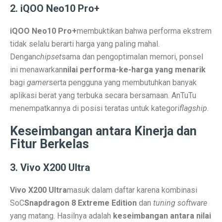
2. iQOO Neo10 Pro+
Laptop Murah 4 Jutaan untuk Pelajar Aktif, Tugas Lanc
iQOO Neo10 Pro+
membuktikan bahwa performa ekstrem
Honda PCX160: Spesifikasi Mewah yang Membuat Ngil
tidak selalu berarti harga yang paling mahal.
Dengan
chipset
sama dan pengoptimalan memori, ponsel
Pengguna Adobe Analytics, Waspada! Celah Ini Ancam
ini menawarkan
nilai performa-ke-harga yang menarik
5 Fakta Menarik Kota Lalitpur, Kota Tua Penuh Kuil di
bagi
gamer
serta pengguna yang membutuhkan banyak
aplikasi berat yang terbuka secara bersamaan. AnTuTu
Xiaomi 15T vs Honor 400, Kamera Hebat di Bawah Rp6
menempatkannya di posisi teratas untuk kategori
flagship
.
Perbandingan Xiaomi 15T vs 15T Pro: Spesifikasi dan H
Keseimbangan antara Kinerja dan
Revolusi Data: AI Mengubah Pengelolaan Informasi di E
Fitur Berkelas
Samsung Pertahankan Model Plus di Galaxy S26 Setel
3. Vivo X200 Ultra
MDRN dan Genertec Kolaborasi di Industri, Kesehatan,
Vivo X200 Ultra
masuk dalam daftar karena kombinasi
Workshop SOHIB Berkelas Kemkomdigi: Mengembangkan
SoC
Snapdragon 8 Extreme Edition
dan
tuning software
yang matang. Hasilnya adalah
keseimbangan antara nilai
Vivo Y03t vs X100: Perbandingan Harga dan Fitur!