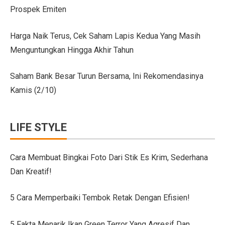
Prospek Emiten
Citroen C3 Sport dan Jeep Gladiator Meluncur di GII
Uji Coba Mobil SUV JAECOO J8 SHS ARDIS di ISDC
Harga Naik Terus, Cek Saham Lapis Kedua Yang Masih
Menguntungkan Hingga Akhir Tahun
Jeep Gladiator Sport Tampil di GIIAS Bandung 2025
GIIAS Bandung 2025: Konsistensi 54 Tahun Toyota Mela
Saham Bank Besar Turun Bersama, Ini Rekomendasinya
Kamis (2/10)
Petualangan Motor Baru! Kove 350F 344cc Dirilis, Liha
Toyota Avanza, Teman Perjalanan Jauh dengan Pembar
LIFE STYLE
7 Ide Pagar Bambu Sederhana untuk Rumah Tropis
10 Model Batu Alam Dinding Minimalis Terbaru
Cara Membuat Bingkai Foto Dari Stik Es Krim, Sederhana
Dan Kreatif!
Ternyata Mudah, Ini 5 Cara Pasang Wallpaper Dinding S
Cara Membuat Bingkai Foto dari Stik Es Krim, Sederha
5 Cara Memperbaiki Tembok Retak Dengan Efisien!
Denah Rumah 6×12 Panjang, Hunian Nyaman Tanpa Ri
5 Fakta Menarik Ikan Green Terror Yang Agresif Dan