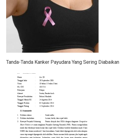
Menteri UMKM: Makan Bergizi Gratis Bisa Bangkitkan
Orang Terkaya Termuda di Usia 19 Tahun, Ini Asal Ke
LBH Surabaya Laporkan Kembali Tragedi Kanjuruhan 
Pilkada Pernah Larang Dinasti, Tapi Dihentikan MK
Ketua Umum IMI Percaya MotoGP 2025 Bawa Manfaat 
Tanda-Tanda Kanker Payudara Yang Sering Diabaikan
Tabel Lemak Tubuh Pria dan Wanita, Apakah Kamu Ide
Tabel Berat Badan Ideal Bayi Sesuai Panduan WHO
Berita Bahagia! Stasiun KRL JIS Siap Beroperasi Akhir
Jakarta Film Week 2025: Bangkitkan Energi Sinema dan 
10 Kota Dunia dengan Sewa Rumah Mahal, Nomor 4 Me
Penutupan AS Bikin Emas Berkilau, Melayang ke US$ 