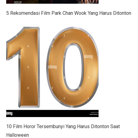
Prakiraan Cuaca Palembang Hari Ini, Hujan Siang Hari
5 Rekomendasi Film Park Chan Wook Yang Harus Ditonton
7 Shio yang Jalannya Kaya Terbuka, Mulai 3 Oktober 
5 Fakta Menarik Sejarah Kota Boston, Pusat Revolusi 
Adu Sengit Grup Astra, Triputra & Saratoga dalam Bis
50 Ucapan Selamat Hari Batik Nasional 2025 yang Pen
4 Fakta Menarik Etnis Han, Penemu Kertas dan Tes C
Film Rangga & Cinta, Kebangkitan Ada Apa Dengan Ci
Kisah Cinta Enzy Storia dan Suami Diplomat yang Kem
Sinopsis Film Spotlight 2015: Kekuatan Jurnalisme y
Sinopsis Film Stand By Me (1986): Persahabatan, Kesed
10 Film Horor Tersembunyi Yang Harus Ditonton Saat
Sinopsis Film Boyhood: Perjalanan dari Anak Kecil ke
Halloween