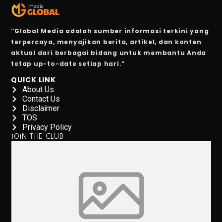
6 Zodiak Siap Meraih Puncak Ekonomi dan Kejutan Lua
IHSG Naik, Investor Harus Tahu Ini!
“Global Media adalah sumber informasi terkini yang
terpercaya, menyajikan berita, artikel, dan konten
Patriot Bond Segera Dirilis, Danantara Ajukan Izin ke 
aktual dari berbagai bidang untuk membantu Anda
tetap up-to-date setiap hari.”
Saham Mid Cap Siap Melonjak Hingga Akhir 2025, Ini
QUICK LINK
About Us
Ingin Buka 10 SPBU Baru, BP-AKR Minta Tambahan 
Contact Us
Disclaimer
Pertumbuhan Ekonomi RI Diproyeksikan di Bawah 5,2%
TOS
Privacy Policy
5 Fakta Menarik Pulau Trasimeno, Danau Terbesar di It
JOIN THE CLUB
Senam Aerobik 15 Menit Bakar Berapa Kalori? Ini Jaw
Dari Lokal ke Global, 1001 Sepatu Debut di London 
3 Resep Tekwan Sagu Populer, Ini Cara Membuatnya
3 Film dan Drama Korea tentang Cerita Pemandu Sorak