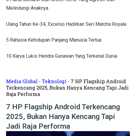
Tips Menata Hiasan Dinding untuk Ruang Tamu Estetis
Melindungi Anaknya
Pasien Konsultasi Kesehatan ke AI? Ini Tanggapan Dokt
Ulang Tahun Ke-34, Excelso Hadirkan Seri Matcha Royale
5 Cara Memperbaiki Tembok Retak dengan Efisien!
5 Rahasia Kehidupan Panjang Manusia Tertua
Harga Kusen UPVC vs Aluminium, Ketahui Perbedaann
Tanda-Tanda Kanker Payudara yang Sering Diabaikan
10 Karya Lukis Hendra Gunawan Yang Terkenal Dunia
Hasil MotoGP Jepang 2025: Marc Marquez Juara Dunia
Tren Rumah Scandinavian: Ciri Khas dan Aturan Desai
Media Global
-
Teknologi
-
7 HP Flagship Android
Terkencang 2025, Bukan Hanya Kencang Tapi Jadi
Anti Ribet, Gaya Hias Dinding Modern dari Stik Es Kr
Raja Performa
Idaman! 10 Desain Wajib untuk Rumah Sempit
7 HP Flagship Android Terkencang
2025, Bukan Hanya Kencang Tapi
5 Cara Menyemprot Dinding Basah agar Rapi dan Awet!
Jadi Raja Performa
Mewah dan Megah, 10 Rumah Terbesar di Dunia!