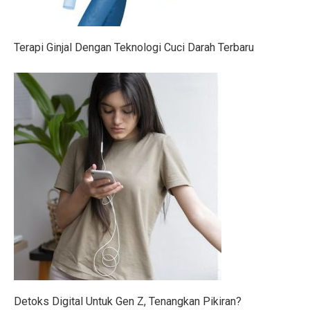
4 Manfaat Literasi Keuangan Awal, Wajib Ketahui!
Kemendag Hukum Dua Koperasi Pelanggar Aturan Distr
Terapi Ginjal Dengan Teknologi Cuci Darah Terbaru
Cara Mengatur Putaran Kipas Angin Saat Cuaca Dingin
Bisakah Menggabungkan Pil KB dengan Alat Kontraseps
Momen Menkeu Purbaya Makan Ayam Penyet di Warun
7 Drama Tiongkok dengan Tokoh Perempuan Pemimpin,
Musyarakah Mutanaqisah: Pengertian, Rukun, dan Atur
25 Cerita Sejarah Indonesia yang Menarik untuk Anak-
Batuk Terus-Menerus pada Dewasa, Cari Penyebabnya
5 Tips Beli Tanah dengan Dana Terbatas di Wilayah B
Peringatan BMKG: 12 Wilayah Sulawesi Utara Diguyur
Detoks Digital Untuk Gen Z, Tenangkan Pikiran?
Trump dan Pfizer Sepakat Turunkan Harga Obat di AS