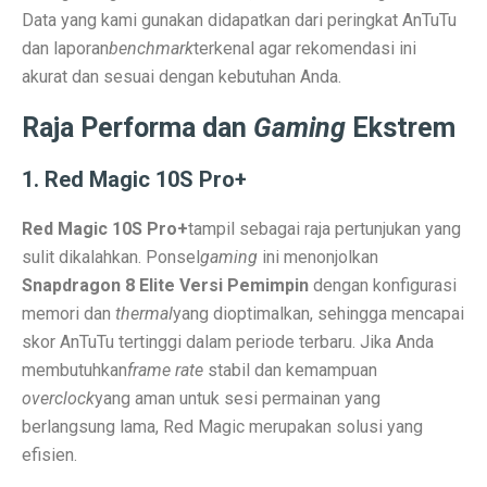
Terapi Ginjal dengan Teknologi Cuci Darah Terbaru
Data yang kami gunakan didapatkan dari peringkat AnTuTu
dan laporan
benchmark
terkenal agar rekomendasi ini
5 Rahasia Kehidupan Panjang Manusia Tertua
akurat dan sesuai dengan kebutuhan Anda.
10 Karya Lukis Hendra Gunawan yang Terkenal Dunia
Raja Performa dan
Gaming
Ekstrem
Casa Modena, Kafe Rumah yang Nyaman di Modena x 
1. Red Magic 10S Pro+
Desain Rumah Minimalis, Tampilan Menarik!
Prakiraan Cuaca OKU Timur 2 Oktober 2025: Martapura
Red Magic 10S Pro+
tampil sebagai raja pertunjukan yang
sulit dikalahkan. Ponsel
gaming
ini menonjolkan
Lukisan Raden Saleh: Ikon Seni Nusantara
Snapdragon 8 Elite Versi Pemimpin
dengan konfigurasi
Mengungkap Pengalaman Suara Hebat di Galaxy Buds 
memori dan
thermal
yang dioptimalkan, sehingga mencapai
skor AnTuTu tertinggi dalam periode terbaru. Jika Anda
Laptop Lokal Harga 2 Jutaan dengan Spesifikasi Gahar
membutuhkan
frame rate
stabil dan kemampuan
Rahasia iPhone 17 Pro Max Tahan Panas: Teknologi SS
overclock
yang aman untuk sesi permainan yang
berlangsung lama, Red Magic merupakan solusi yang
Detoks Digital untuk Gen Z, Tenangkan Pikiran?
efisien.
5 HP Android Tercepat 2025 dengan Snapdragon 8 Elit