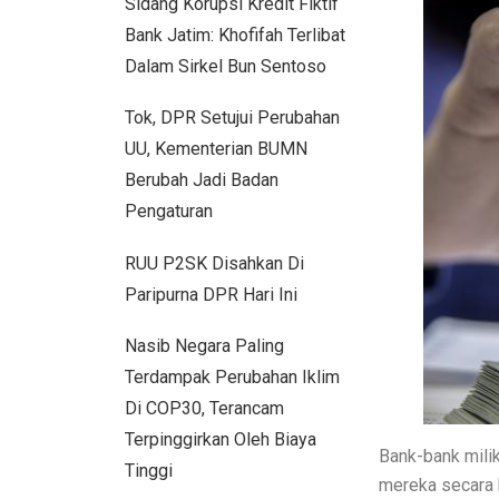
Sidang Korupsi Kredit Fiktif
Pebisnis Diler Prediksi Penjualan Mobi
Bank Jatim: Khofifah Terlibat
GIIAS Bandung 2025 Tampilkan 18 Mere
Dalam Sirkel Bun Sentoso
GIIAS Bandung 2025: Sinergi Pemerinta
Tok, DPR Setujui Perubahan
UU, Kementerian BUMN
Lebih Banyak Pilihan, Ini Keunggulan 
Berubah Jadi Badan
Trio Unggulan Suzuki di GIIAS Bandu
Pengaturan
Daihatsu Rocky Diluncurkan di GIIAS
RUU P2SK Disahkan Di
Hyundai Akan Rilis Mobil Listrik Baru
Paripurna DPR Hari Ini
Arista Bawa Farizon, Mobil Niaga Lis
Nasib Negara Paling
28 Kendaraan Perusahaan di Aceh Tami
Terdampak Perubahan Iklim
Di COP30, Terancam
Pengalaman Pertama Mengemudi Jaeco
Terpinggirkan Oleh Biaya
Bank-bank milik
GIIAS Bandung 2025: Komitmen Gaiki
Tinggi
mereka secara 