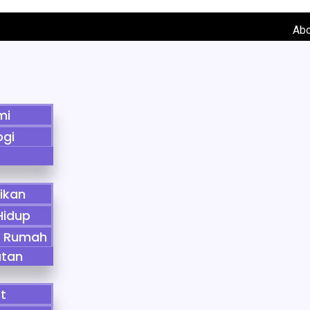
Ab
mi
ogi
ikan
Hidup
n Rumah
atan
t