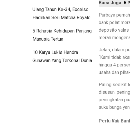
Baca Juga
6 
Ulang Tahun Ke-34, Excelso
Inspirasi Warna Cat Pagar yang Elegan 
Purbaya pernah
Hadirkan Seri Matcha Royale
Tips Pemasangan Plafon PVC Rangka 
bank pelat mera
deposito valas
5 Rahasia Kehidupan Panjang
8 Ciri Rumah Tropis Sederhana: Hunia
merah mengena
Manusia Tertua
Keunggulan dan Kekurangan Plafon PV
Jelas, dalam p
10 Karya Lukis Hendra
Literasi AI Jadi Dasar Penting bagi Tale
“Kami tidak ak
Gunawan Yang Terkenal Dunia
hingga 4 persen
Studi: Risiko Penyakit Jantung Terkai
usaha dan pihak
5 Ciri Interior Rumah Scandinavian ya
Paling sedikit 
Tugas dan Wewenang OJK, Regulator da
disusun: pening
peningkatan pa
5 Fakta Menarik Ikan Green Terror yan
suku bunga yang
5 Rekomendasi Film Park Chan Wook y
Perlu
Kah
Bank
Ulang Tahun ke-34, Excelso Hadirkan 