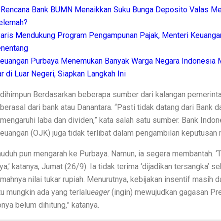
yaman Tanpa Ribet
Rencana Bank BUMN Menaikkan Suku Bunga Deposito Valas M
ng Tamu Estetis
elemah?
aris Mendukung Program Pengampunan Pajak, Menteri Keuanga
i Tanggapan Dokter
nentang
an Efisien!
Keuangan Purbaya Menemukan Banyak Warga Negara Indonesia
r di Luar Negeri, Siapkan Langkah Ini
hui Perbedaannya!
 dihimpun
Berdasarkan beberapa sumber dari kalangan pemerinta
ing Diabaikan
berasal dari bank atau Danantara. “Pasti tidak datang dari Bank 
ez Juara Dunia
engaruhi laba dan dividen,” kata salah satu sumber. Bank Indone
euangan (OJK) juga tidak terlibat dalam pengambilan keputusan m
an Aturan Desain
uduh pun mengarah ke Purbaya. Namun, ia segera membantah. ‘T
dari Stik Es Krim
ya,’ katanya, Jumat (26/9). Ia tidak terima ‘dijadikan tersangka’ s
 Sempit
hnya nilai tukar rupiah. Menurutnya, kebijakan insentif masih 
u mungkin ada yang terlalu
eager
(ingin) mewujudkan gagasan Pr
 Rapi dan Awet!
nya belum dihitung,” katanya.
di Dunia!