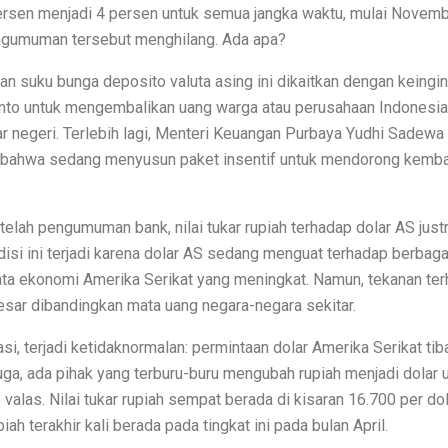
dapi Bebas Bea Mobil Eropa
persen menjadi 4 persen untuk semua jangka waktu, mulai Novemb
ngumuman tersebut menghilang. Ada apa?
Meluncur di GIIAS Bandung
n suku bunga deposito valuta asing ini dikaitkan dengan keingi
ARDIS di ISDC Tangerang
to untuk mengembalikan uang warga atau perusahaan Indonesia
 Bandung 2025
ar negeri. Terlebih lagi, Menteri Keuangan Purbaya Yudhi Sadewa
bahwa sedang menyusun paket insentif untuk mendorong kemba
hun Toyota Melayani dan Berkontribusi untuk Indonesia
c Dirilis, Lihat Spesifikasi dan Harga!
elah pengumuman bank, nilai tukar rupiah terhadap dolar AS jus
h dengan Pembaruan Menyeluruh
isi ini terjadi karena dolar AS sedang menguat terhadap berbag
data ekonomi Amerika Serikat yang meningkat. Namun, tekanan ter
umah Tropis
esar dibandingkan mata uang negara-negara sekitar.
 Terbaru
si, terjadi ketidaknormalan: permintaan dolar Amerika Serikat tib
lpaper Dinding Sendiri!
ga, ada pihak yang terburu-buru mengubah rupiah menjadi dolar 
valas. Nilai tukar rupiah sempat berada di kisaran 16.700 per do
s Krim, Sederhana dan Kreatif!
iah terakhir kali berada pada tingkat ini pada bulan April.