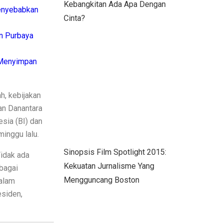
Kebangkitan Ada Apa Dengan
enyebabkan
Cinta?
n Purbaya
 Menyimpan
h, kebijakan
dan Danantara
sia (BI) dan
inggu lalu.
Sinopsis Film Spotlight 2015:
idak ada
Kekuatan Jurnalisme Yang
ebagai
Mengguncang Boston
dalam
esiden,