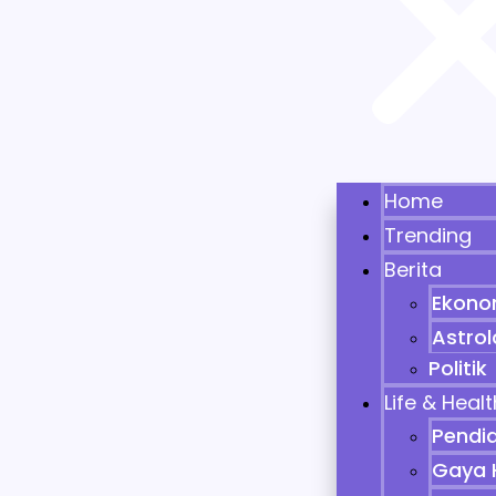
Home
Trending
Berita
Ekono
Astrol
Politik
Life & Heal
Pendi
Gaya 