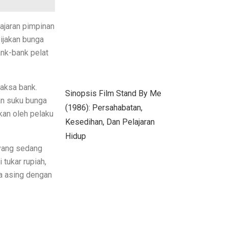
ajaran pimpinan
bijakan bunga
ank-bank pelat
aksa bank.
Sinopsis Film Stand By Me
an suku bunga
(1986): Persahabatan,
kan oleh pelaku
Kesedihan, Dan Pelajaran
Hidup
f yang sedang
tukar rupiah,
a asing dengan