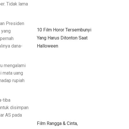
er. Tidak lama
nan Presiden
10 Film Horor Tersembunyi
 yang
Yang Harus Ditonton Saat
 pernah
linya dana-
Halloween
tru mengalami
ai mata uang
hadap rupiah
a-tiba
untuk disimpan
lar AS pada
Film Rangga & Cinta,