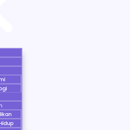
mi
ogi
th
dikan
Hidup