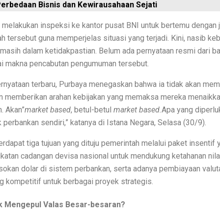
Perbedaan Bisnis dan Kewirausahaan Sejati
dan Pasti Sukses
 melakukan inspeksi ke kantor pusat BNI untuk bertemu dengan j
Hollow Modern
h tersebut guna memperjelas situasi yang terjadi. Kini, nasib ke
 masih dalam ketidakpastian. Belum ada pernyataan resmi dari b
n Asri, Sejuk, dan Nyaman
i makna pencabutan pengumuman tersebut.
C yang Harus Diketahui
ernyataan terbaru, Purbaya menegaskan bahwa ia tidak akan mem
nt Digital
an memberikan arahan kebijakan yang memaksa mereka menaikk
. Akan”
market based
, betul-betul
market based.
Apa yang diperlu
t Hampir Semua Kasus
 perbankan sendiri,” katanya di Istana Negara, Selasa (30/9).
ng Sederhana dan Elegan!
terdapat tiga tujuan yang dituju pemerintah melalui paket insenti
ri Krisis Keuangan
katan cadangan devisa nasional untuk mendukung ketahanan nilai 
sokan dolar di sistem perbankan, serta adanya pembiayaan valut
g Agresif dan Melindungi Anaknya
 kompetitif untuk berbagai proyek strategis.
ang Harus Ditonton
 Mengepul Valas Besar-besaran?
Seri Matcha Royale