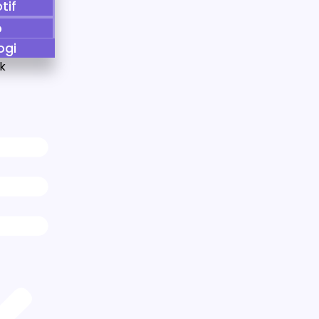
tif
p
ogi
k