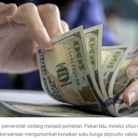
l 2025 Turun dari 2024
k Kendaraan Baru Berbasis Teknologi Terkini
h, Industri, dan Masyarakat untuk Masa Depan Otomotif Indonesia
V-belt Aftermarket
ng 2025: Jimny 5-Door, Fronx, dan XL7 Hybrid Alpha Kuro
: SUV Kompak dengan Teknologi Canggih dan Harga Hemat
 Tahun Ini
trik yang Siap Lawan Gran Max
ang Pakai Pelat Luar, Dominasi BK
o J8, SUV Premium yang Tangguh dan Nyaman
 pemerintah sedang menjadi perhatian. Pekan lalu, melalui situs
ndo Dukung Pertumbuhan Otomotif
bersamaan mengumumkan kenaikan suku bunga deposito valuta a