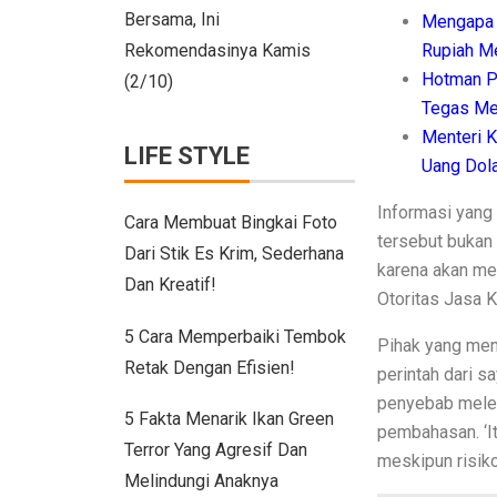
Denah Rumah 6×12 Panjang, Hunian N
Bersama, Ini
Mengapa 
Tips Menata Hiasan Dinding untuk Rua
Rekomendasinya Kamis
Rupiah M
Hotman P
(2/10)
Pasien Konsultasi Kesehatan ke AI? In
Tegas Me
5 Cara Memperbaiki Tembok Retak deng
Menteri 
LIFE STYLE
Uang Dola
Harga Kusen UPVC vs Aluminium, Keta
Informasi yang
Cara Membuat Bingkai Foto
Tanda-Tanda Kanker Payudara yang Ser
tersebut bukan 
Dari Stik Es Krim, Sederhana
Hasil MotoGP Jepang 2025: Marc Marqu
karena akan mem
Dan Kreatif!
Otoritas Jasa K
Tren Rumah Scandinavian: Ciri Khas d
5 Cara Memperbaiki Tembok
Pihak yang men
Anti Ribet, Gaya Hias Dinding Modern 
Retak Dengan Efisien!
perintah dari sa
Idaman! 10 Desain Wajib untuk Rumah
penyebab melema
5 Fakta Menarik Ikan Green
pembahasan. ‘It
5 Cara Menyemprot Dinding Basah agar
Terror Yang Agresif Dan
meskipun risiko
Melindungi Anaknya
Mewah dan Megah, 10 Rumah Terbesar 