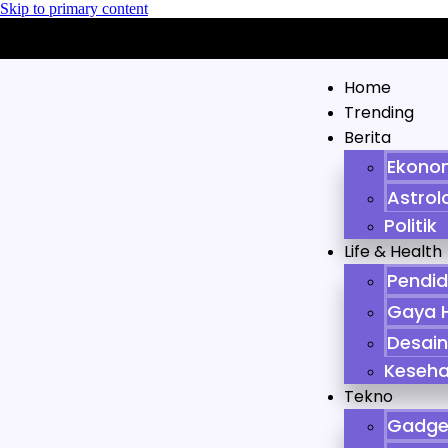
Skip to primary content
Home
Trending
Berita
Ekono
Astrol
Politik
Life & Health
Pendid
Gaya 
Desai
Keseh
Tekno
Gadge