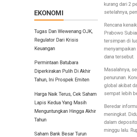
Persaingan BMW dan Mercedes-Benz Ha
kurang dari 2 
EKONOMI
setelahnya, pe
Citroen C3 Sport dan Jeep Gladiator 
Rencana kenaika
Uji Coba Mobil SUV JAECOO J8 SHS 
Tugas Dan Wewenang OJK,
Prabowo Subian
Regulator Dari Krisis
Jeep Gladiator Sport Tampil di GIIAS
tersimpan di lu
Keuangan
menyampaikan 
GIIAS Bandung 2025: Konsistensi 54 Ta
dana tersebut.
Permintaan Batubara
Petualangan Motor Baru! Kove 350F 344c
Masalahnya, set
Diperkirakan Pulih Di Akhir
Toyota Avanza, Teman Perjalanan Jau
penurunan. Kond
Tahun, Ini Prospek Emiten
global akibat 
7 Ide Pagar Bambu Sederhana untuk R
sempat lebih b
Harga Naik Terus, Cek Saham
10 Model Batu Alam Dinding Minimalis
Lapis Kedua Yang Masih
Beredar informa
Menguntungkan Hingga Akhir
Ternyata Mudah, Ini 5 Cara Pasang Wal
meningkat. Didu
Tahun
dalam deposito 
Cara Membuat Bingkai Foto dari Stik E
minggu lalu. Rup
Saham Bank Besar Turun