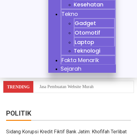
Kesehatan
Tekno
Gadget
Otomotif
Laptop
Teknologi
Fakta Menarik
Sejarah
Jasa Pembuatan Website Murah
TRENDING
Tidak Bisa Menjaga Sikap, Nikita Mirzani Dituntut 11 
10 Mobil Klasik yang Jadi Incaran Kolektor
POLITIK
Jaecoo J8 vs Hyundai Santa Fe Hybrid vs Mazda CX-60
Sidang Korupsi Kredit Fiktif Bank Jatim: Khofifah Terlibat
Pebisnis Diler Prediksi Penjualan Mobil 2025 Turun da