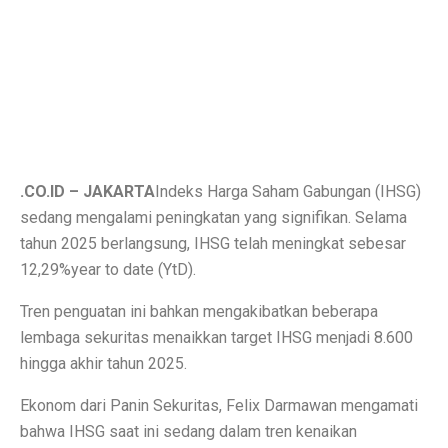
Inspirasi Warna Cat Pagar yang Elegan dan Pasti Sukses
Tips Pemasangan Plafon PVC Rangka Hollow Modern
8 Ciri Rumah Tropis Sederhana: Hunian Asri, Sejuk, 
Keunggulan dan Kekurangan Plafon PVC yang Harus Di
Literasi AI Jadi Dasar Penting bagi Talent Digital
.CO.ID – JAKARTA
Indeks Harga Saham Gabungan (IHSG)
Studi: Risiko Penyakit Jantung Terkait Hampir Semua 
sedang mengalami peningkatan yang signifikan. Selama
tahun 2025 berlangsung, IHSG telah meningkat sebesar
5 Ciri Interior Rumah Scandinavian yang Sederhana da
12,29%
year to date
(YtD).
Tugas dan Wewenang OJK, Regulator dari Krisis Keua
Tren penguatan ini bahkan mengakibatkan beberapa
5 Fakta Menarik Ikan Green Terror yang Agresif dan M
lembaga sekuritas menaikkan target IHSG menjadi 8.600
hingga akhir tahun 2025.
5 Rekomendasi Film Park Chan Wook yang Harus Dito
Ekonom dari Panin Sekuritas, Felix Darmawan mengamati
Ulang Tahun ke-34, Excelso Hadirkan Seri Matcha Roy
bahwa IHSG saat ini sedang dalam tren kenaikan