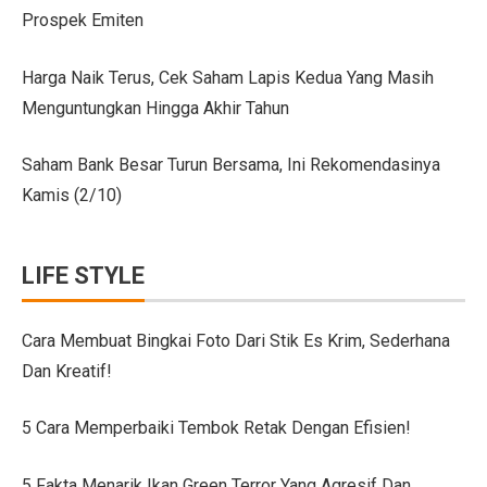
Prospek Emiten
Citroen C3 Sport dan Jeep Gladiator Meluncur di GII
Uji Coba Mobil SUV JAECOO J8 SHS ARDIS di ISDC
Harga Naik Terus, Cek Saham Lapis Kedua Yang Masih
Menguntungkan Hingga Akhir Tahun
Jeep Gladiator Sport Tampil di GIIAS Bandung 2025
GIIAS Bandung 2025: Konsistensi 54 Tahun Toyota Mela
Saham Bank Besar Turun Bersama, Ini Rekomendasinya
Kamis (2/10)
Petualangan Motor Baru! Kove 350F 344cc Dirilis, Liha
Toyota Avanza, Teman Perjalanan Jauh dengan Pembar
LIFE STYLE
7 Ide Pagar Bambu Sederhana untuk Rumah Tropis
10 Model Batu Alam Dinding Minimalis Terbaru
Cara Membuat Bingkai Foto Dari Stik Es Krim, Sederhana
Dan Kreatif!
Ternyata Mudah, Ini 5 Cara Pasang Wallpaper Dinding S
Cara Membuat Bingkai Foto dari Stik Es Krim, Sederha
5 Cara Memperbaiki Tembok Retak Dengan Efisien!
Denah Rumah 6×12 Panjang, Hunian Nyaman Tanpa Ri
5 Fakta Menarik Ikan Green Terror Yang Agresif Dan