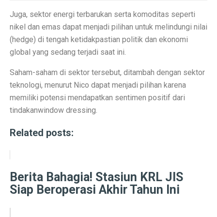
6 Aplikasi Sadap WhatsApp Anak Tersembunyi dan Prak
Juga, sektor energi terbarukan serta komoditas seperti
Apa Itu Obesitas Sentral? Waspada Perut Buncit!
nikel dan emas dapat menjadi pilihan untuk melindungi nilai
(
hedge
) di tengah ketidakpastian politik dan ekonomi
Apa Itu ‘Bayi Karnivora’? Tren Mencurigakan dari Ahli
global yang sedang terjadi saat ini.
5 Fakta Penting Sebelum Pasar Dibuka
Saham-saham di sektor tersebut, ditambah dengan sektor
7 Tanda Awal Rabies yang Sering Diabaikan
teknologi, menurut Nico dapat menjadi pilihan karena
memiliki potensi mendapatkan sentimen positif dari
Uni Eropa Umumkan Pajak Karbon Lintas Batas Perta
tindakan
window dressing
.
Unduh Lagu Waste No Time (OST Asmara Gen Z) MP
Related posts:
Spesifikasi dan Harga Mitsubishi Pajero Sport Terba
Rekomendasi Teknikal Saham ASSA, ARCI, BWPT dari 
Berita Bahagia! Stasiun KRL JIS
Strategi Buffett: Kelola Uang Tanpa Rugi di 2025
Siap Beroperasi Akhir Tahun Ini
Cara Jadi Jutawan ala Charlie Munger: 7 Langkah Efekt
Indeks Tabungan Konsumen Tumbuh Lemah di Septembe