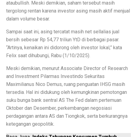
Terapi Ginjal dengan Teknologi Cuci Darah Terbaru
atau
bullish
.
Meski demikian, saham tersebut masih
tergolong rentan karena investor asing masih aktif menjual
5 Rahasia Kehidupan Panjang Manusia Tertua
dalam volume besar.
10 Karya Lukis Hendra Gunawan yang Terkenal Dunia
Sampai saat ini, asing tercatat masih
net sell
alias jual
Casa Modena, Kafe Rumah yang Nyaman di Modena x 
bersih sebesar Rp 54,77 triliun YtD di berbagai pasar.
“Artinya, kenaikan ini didorong oleh investor lokal,” kata
Desain Rumah Minimalis, Tampilan Menarik!
Felix saat dihubungi, Rabu (1/10/2025).
Prakiraan Cuaca OKU Timur 2 Oktober 2025: Martapura
Meski demikian, menurut Associate Director of Research
Lukisan Raden Saleh: Ikon Seni Nusantara
and Investment Pilarmas Investindo Sekuritas
Maximilianus Nico Demus, ruang penguatan IHSG masih
Mengungkap Pengalaman Suara Hebat di Galaxy Buds 
tersedia. Hal ini didukung oleh kemungkinan pemotongan
Laptop Lokal Harga 2 Jutaan dengan Spesifikasi Gahar
suku bunga bank sentral AS The Fed dalam pertemuan
Oktober dan Desember, perkembangan negosiasi
Rahasia iPhone 17 Pro Max Tahan Panas: Teknologi SS
perdagangan antara AS dan Tiongkok, serta berkurangnya
ketegangan geopolitik.
Detoks Digital untuk Gen Z, Tenangkan Pikiran?
5 HP Android Tercepat 2025 dengan Snapdragon 8 Elit
Baca Juga
Indeks Tabungan Konsumen Tumbuh