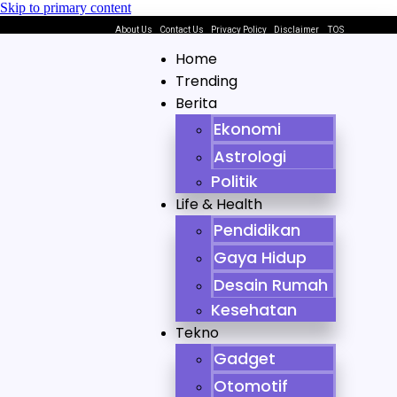
Skip to primary content
About Us
Contact Us
Privacy Policy
Disclaimer
TOS
Home
Trending
Berita
Ekonomi
Astrologi
Politik
Life & Health
Pendidikan
Gaya Hidup
Desain Rumah
Kesehatan
Tekno
Gadget
Otomotif