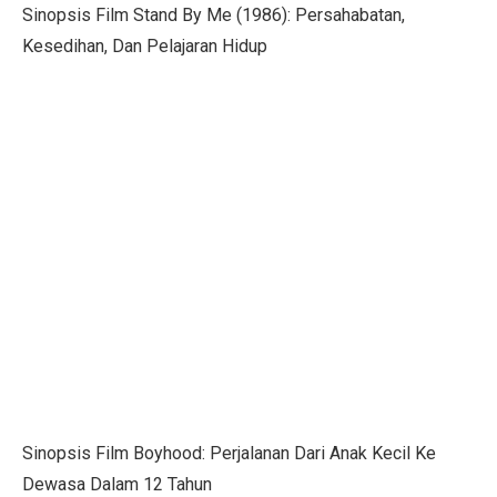
Sinopsis Film Stand By Me (1986): Persahabatan,
Nasib Negara Paling Terdampak Perubahan Iklim di CO
Kesedihan, Dan Pelajaran Hidup
Maju Pesat Teknologi, Kecerdasan Buatan Jadi Jawaba
Dialog Interaktif LLBK Kupang: Muhaimin Usung NTT 
20 Jawaban Ekonomi Kelas 11 Halaman 30 Bab 2: Peng
223 Aktivis Internasional Ditahan Israel di Jalur Gaza
Mengapa Suku Bunga Jadi Petunjuk Utama Investor Sepe
DPR Tetapkan RUU Kepariwisataan Jadi UU
RUU P2SK: Dampak Evaluasi DPR pada BI, OJK, dan
10 Aturan Buffett: Gen Z Bisa Mandiri dan Cuan Maksi
Kepala BGN Tak Hentikan MBG Meski Banyak Keracuna
Sinopsis Film Boyhood: Perjalanan Dari Anak Kecil Ke
Dewasa Dalam 12 Tahun
Trump Teken Perintah Eksekutif, Bela Qatar Mati-matia