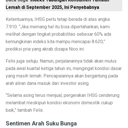
Lemah di September 2025, Ini Penyebabnya
Laptop Murah 4 Jutaan untuk Pelajar Aktif, Tugas Lanc
Ketentuannya, IHSG perlu tetap berada di atas angka
Honda PCX160: Spesifikasi Mewah yang Membuat Ngil
7.910. “Jika memang hal itu bisa dipertahankan, kami
Pengguna Adobe Analytics, Waspada! Celah Ini Ancam
melihat dengan tingkat probabilitas sebesar 60% ada
kemungkinan indeks kita mampu mencapai 8.620,”
5 Fakta Menarik Kota Lalitpur, Kota Tua Penuh Kuil di
prediksi pria yang akrab disapa Nico ini.
Xiaomi 15T vs Honor 400, Kamera Hebat di Bawah Rp6
Felix juga setuju. Namun, perjalanannya tidak akan mulus
Perbandingan Xiaomi 15T vs 15T Pro: Spesifikasi dan H
pada awal kuartal ketiga tahun ini, mengingat kondisi dasar
yang masih lemah. Pencapaiannya akan bergantung pada
Revolusi Data: AI Mengubah Pengelolaan Informasi di E
arah aliran dana masuk dari investor asing.
Samsung Pertahankan Model Plus di Galaxy S26 Setel
“Selama asing terus menjual, pergerakan IHSG cenderung
MDRN dan Genertec Kolaborasi di Industri, Kesehatan,
melambat meskipun kondisi ekonomi domestik cukup
baik,” tambah Felix.
Workshop SOHIB Berkelas Kemkomdigi: Mengembangkan
Sentimen Arah Suku Bunga
Vivo Y03t vs X100: Perbandingan Harga dan Fitur!