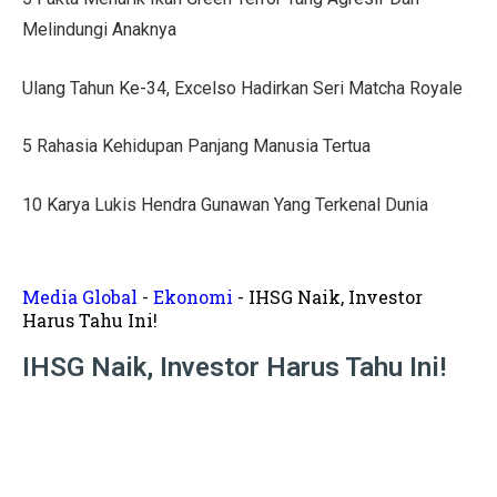
Tips Menata Hiasan Dinding untuk Ruang Tamu Estetis
Melindungi Anaknya
Pasien Konsultasi Kesehatan ke AI? Ini Tanggapan Dokt
Ulang Tahun Ke-34, Excelso Hadirkan Seri Matcha Royale
5 Cara Memperbaiki Tembok Retak dengan Efisien!
5 Rahasia Kehidupan Panjang Manusia Tertua
Harga Kusen UPVC vs Aluminium, Ketahui Perbedaann
Tanda-Tanda Kanker Payudara yang Sering Diabaikan
10 Karya Lukis Hendra Gunawan Yang Terkenal Dunia
Hasil MotoGP Jepang 2025: Marc Marquez Juara Dunia
Tren Rumah Scandinavian: Ciri Khas dan Aturan Desai
Media Global
-
Ekonomi
-
IHSG Naik, Investor
Harus Tahu Ini!
Anti Ribet, Gaya Hias Dinding Modern dari Stik Es Kr
IHSG Naik, Investor Harus Tahu Ini!
Idaman! 10 Desain Wajib untuk Rumah Sempit
5 Cara Menyemprot Dinding Basah agar Rapi dan Awet!
Mewah dan Megah, 10 Rumah Terbesar di Dunia!