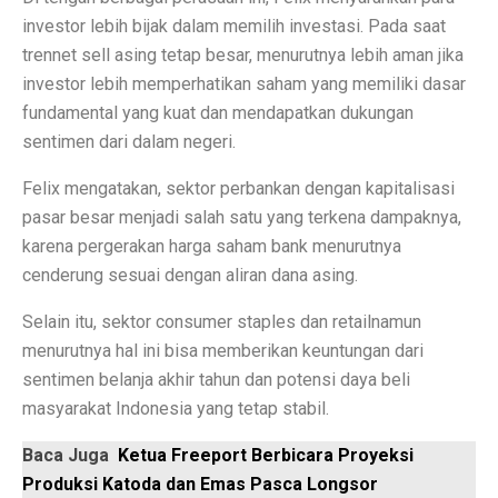
Permintaan Batubara Diperkirakan Pulih di Akhir Tahun
investor lebih bijak dalam memilih investasi. Pada saat
tren
net sell
asing tetap besar, menurutnya lebih aman jika
10 Film Horor Tersembunyi yang Harus Ditonton Saat 
investor lebih memperhatikan saham yang memiliki dasar
WIFI, TLKM dan DSSA Bersaing di Lelang Frekuensi
fundamental yang kuat dan mendapatkan dukungan
sentimen dari dalam negeri.
Lomba Pesawat Tempur Generasi Kelima Dimulai, Foto
Felix mengatakan, sektor perbankan dengan kapitalisasi
Harga Naik Terus, Cek Saham Lapis Kedua yang Masi
pasar besar menjadi salah satu yang terkena dampaknya,
Jika Benci Panggilan Telepon Tapi Suka Pesan Teks, And
karena pergerakan harga saham bank menurutnya
cenderung sesuai dengan aliran dana asing.
Saham Bank Besar Turun Bersama, Ini Rekomendasinya
Selain itu, sektor
consumer staples
dan
retail
namun
5 Fakta Menarik Kota Gjirokastër, Penuh Bangunan Bat
menurutnya hal ini bisa memberikan keuntungan dari
12 Fakta Menarik Batik yang Ditetapkan UNESCO Sel
sentimen belanja akhir tahun dan potensi daya beli
masyarakat Indonesia yang tetap stabil.
Era Baru TKDN: Menggabungkan Deregulasi dan Perlin
Baca Juga
Ketua Freeport Berbicara Proyeksi
Penelitian: Asam Laut Meningkat, Pengaruh pada Gigi 
Produksi Katoda dan Emas Pasca Longsor