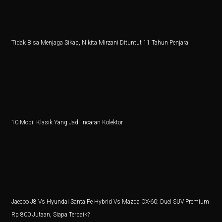
Lebih dari Perawat, Jasa Caregiver Bawa Harapan
Teknologi Indonesia dan Bursa Asia Kompak Naik, Ini
Tidak Bisa Menjaga Sikap, Nikita Mirzani Dituntut 11 Tahun Penjara
5 Fakta Menarik Burung Grey Junglefowl, Simbol Kebe
Di Balik Kenaikan Bunga Deposito Dolar
Pesan ORI028 di bank bjb, Investasi Dijamin Negara
Rokok: Antara Ekonomi dan Kesehatan, Pilihan Menke
10 Mobil Klasik Yang Jadi Incaran Kolektor
4 Fakta Menarik Orchid Dottyback, Ikan Pembohong T
6 Cara Tetap Bugar Meski Sibuk di Meja Kerja, Coba S
Jadwal Gym Pemula untuk Massa Otot, Efektif dan Mud
5 Fakta Menarik & Sinopsis Film ‘Dopamin’, Cinta di 
Jaecoo J8 Vs Hyundai Santa Fe Hybrid Vs Mazda CX-60: Duel SUV Premium
5 Fakta Menakjubkan Rasi Orion, Mulai dari Supernov
Rp 800 Jutaan, Siapa Terbaik?