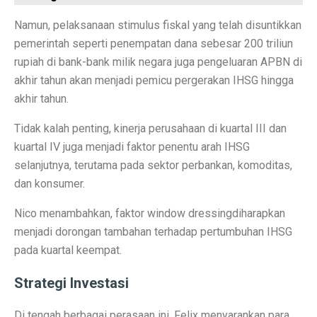
Contoh Soal Matematika SMA Lengkap dengan Pembah
Namun, pelaksanaan stimulus fiskal yang telah disuntikkan
pemerintah seperti penempatan dana sebesar 200 triliun
Ternyata Ini Rasanya Punya Interpreter AI di Telinga
rupiah di bank-bank milik negara juga pengeluaran APBN di
Realme 15 Pro 5G Jadi Smartphone Turnamen MLBB M
akhir tahun akan menjadi pemicu pergerakan IHSG hingga
akhir tahun.
IMX 2025 Dimulai 10 Oktober 2025, Hadirkan Tokoh d
Tidak kalah penting, kinerja perusahaan di kuartal III dan
PGE Dorong Inovasi Energi Panas Bumi Capai 3 GW M
kuartal IV juga menjadi faktor penentu arah IHSG
Elon Musk Pecahkan Rekor Kekayaan, Jadi Orang Perta
selanjutnya, terutama pada sektor perbankan, komoditas,
dan konsumer.
Jangan Lupa Cek Pesanan Online, Ini 7 Sifat Psikologis
Nico menambahkan, faktor
window dressing
diharapkan
Proyek Meta Raksasa: Pusat Data AI Seluas 70 Lapan
menjadi dorongan tambahan terhadap pertumbuhan IHSG
Cuaca Bangka Belitung Memasuki Musim Hujan 2025, 
pada kuartal keempat.
HP Stylish dengan Fitur Lengkap? TECNO Spark 20 Pr
Strategi Investasi
Pahami Perbedaan Kesehatan Baterai dan Cycle Count d
Di tengah berbagai perasaan ini, Felix menyarankan para