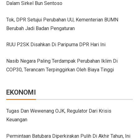
Dalam Sirkel Bun Sentoso
GIIAS Bandung 2025 Tampilkan 18 Merek Kendaraan Ba
Tok, DPR Setujui Perubahan UU, Kementerian BUMN
GIIAS Bandung 2025: Sinergi Pemerintah, Industri, da
Berubah Jadi Badan Pengaturan
Lebih Banyak Pilihan, Ini Keunggulan V-belt Aftermark
RUU P2SK Disahkan Di Paripurna DPR Hari Ini
Trio Unggulan Suzuki di GIIAS Bandung 2025: Jimny 
Nasib Negara Paling Terdampak Perubahan Iklim Di
Daihatsu Rocky Diluncurkan di GIIAS: SUV Kompak d
COP30, Terancam Terpinggirkan Oleh Biaya Tinggi
Hyundai Akan Rilis Mobil Listrik Baru Tahun Ini
Arista Bawa Farizon, Mobil Niaga Listrik yang Siap 
EKONOMI
28 Kendaraan Perusahaan di Aceh Tamiang Pakai Pelat
Pengalaman Pertama Mengemudi Jaecoo J8, SUV Prem
Tugas Dan Wewenang OJK, Regulator Dari Krisis
Keuangan
GIIAS Bandung 2025: Komitmen Gaikindo Dukung Pe
Persaingan BMW dan Mercedes-Benz Hadapi Bebas Bea
Permintaan Batubara Diperkirakan Pulih Di Akhir Tahun, Ini