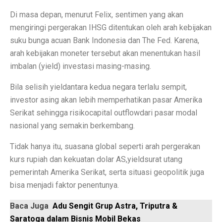
Di masa depan, menurut Felix, sentimen yang akan
Perbandingan ADV160 vs Nmax 155, Lihat Spesifikasi
mengiringi pergerakan IHSG ditentukan oleh arah kebijakan
7 HP Flagship Android Terkencang 2025, Bukan Hanya 
suku bunga acuan Bank Indonesia dan The Fed. Karena,
arah kebijakan moneter tersebut akan menentukan hasil
Air Minum Biru: Inovasi Teknologi yang Buka Peluang
imbalan (
yield
) investasi masing-masing.
Gaming Lancar Tanpa Ngelag, Infinix GT 30 Jadi Solus
Bila selisih
yield
antara kedua negara terlalu sempit,
Amazfit Buka Store Pertama di Indonesia, Luncurkan T
investor asing akan lebih memperhatikan pasar Amerika
Serikat sehingga risiko
capital outflow
dari pasar modal
Siap Kalahkan Samsung S25 FE, 3 HP Kamera Telephot
nasional yang semakin berkembang.
Elon Musk Jadi Orang Kaya Pertama Dunia dengan Rp 8
Tidak hanya itu, suasana global seperti arah pergerakan
3 Rekomendasi HP Spek Gahar Harga Terjangkau di Ok
kurs rupiah dan kekuatan dolar AS,
yield
surat utang
pemerintah Amerika Serikat, serta situasi geopolitik juga
TECNO Pova 6 Pro 5G: Gaming Murah dengan Koneks
bisa menjadi faktor penentunya.
Perbandingan Vivo Y28, Y03t, dan X100: HP Favoritm
Baca Juga
Adu Sengit Grup Astra, Triputra &
Pesan Awal iPhone 17 Mulai Oktober–November 2025
Saratoga dalam Bisnis Mobil Bekas