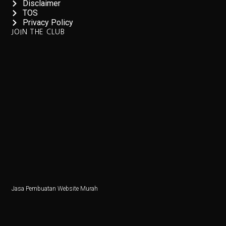
Disclaimer
6 Zodiak Siap Meraih Puncak Ekonomi dan Kejutan Lua
TOS
Privacy Policy
IHSG Naik, Investor Harus Tahu Ini!
JOIN THE CLUB
Patriot Bond Segera Dirilis, Danantara Ajukan Izin ke 
Saham Mid Cap Siap Melonjak Hingga Akhir 2025, Ini
Ingin Buka 10 SPBU Baru, BP-AKR Minta Tambahan 
Pertumbuhan Ekonomi RI Diproyeksikan di Bawah 5,2%
5 Fakta Menarik Pulau Trasimeno, Danau Terbesar di It
Senam Aerobik 15 Menit Bakar Berapa Kalori? Ini Jaw
Dari Lokal ke Global, 1001 Sepatu Debut di London 
Jasa Pembuatan Website Murah
3 Resep Tekwan Sagu Populer, Ini Cara Membuatnya
3 Film dan Drama Korea tentang Cerita Pemandu Sorak