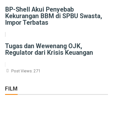
BP-Shell Akui Penyebab
Ramalan Zodiak Libra dan Scorpio 2 Oktober 2025: Cin
Kekurangan BBM di SPBU Swasta,
Sentimen Konsumen Menurun: Indeks Kepercayaan dan
Impor Terbatas
Ramalan Jawa: 7 Weton Siap Bawa Kekayaan di Oktobe
Semua Weton Jawa Beruntung! Energi Rezeki Tersembu
Tugas dan Wewenang OJK,
Cara Pintar Memilih Tenor KPR dengan Bunga Rendah 
Regulator dari Krisis Keuangan
7 Jenis Pembelian yang Masih Terasa Memboroskan Ba
Ketua Freeport Berbicara Proyeksi Produksi Katoda da
Post Views:
271
Angkutan Barang Udara Menurun, Harga Tinggi Jadi P
FILM
Pemprov Jabar Jamin Rp 50 Triliun BGN Tetap di Dae
Saham Ayam Goreng Salim (FAST) Melonjak Dua Kali 
Ramalan Zodiak Aquarius dan Pisces 2 Oktober 2025: K