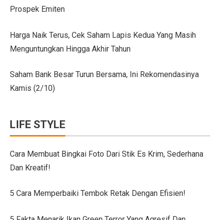
Prospek Emiten
Citroen C3 Sport dan Jeep Gladiator Meluncur di GII
Uji Coba Mobil SUV JAECOO J8 SHS ARDIS di ISDC
Harga Naik Terus, Cek Saham Lapis Kedua Yang Masih
Menguntungkan Hingga Akhir Tahun
Jeep Gladiator Sport Tampil di GIIAS Bandung 2025
GIIAS Bandung 2025: Konsistensi 54 Tahun Toyota Mela
Saham Bank Besar Turun Bersama, Ini Rekomendasinya
Kamis (2/10)
Petualangan Motor Baru! Kove 350F 344cc Dirilis, Liha
Toyota Avanza, Teman Perjalanan Jauh dengan Pembar
LIFE STYLE
7 Ide Pagar Bambu Sederhana untuk Rumah Tropis
10 Model Batu Alam Dinding Minimalis Terbaru
Cara Membuat Bingkai Foto Dari Stik Es Krim, Sederhana
Dan Kreatif!
Ternyata Mudah, Ini 5 Cara Pasang Wallpaper Dinding S
Cara Membuat Bingkai Foto dari Stik Es Krim, Sederha
5 Cara Memperbaiki Tembok Retak Dengan Efisien!
Denah Rumah 6×12 Panjang, Hunian Nyaman Tanpa Ri
5 Fakta Menarik Ikan Green Terror Yang Agresif Dan