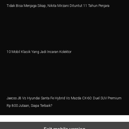
6 Zodiak Siap Meraih Puncak Ekonomi dan Kejutan Lua
Tidak Bisa Menjaga Sikap, Nikita Mirzani Dituntut 11 Tahun Penjara
IHSG Naik, Investor Harus Tahu Ini!
Patriot Bond Segera Dirilis, Danantara Ajukan Izin ke 
Saham Mid Cap Siap Melonjak Hingga Akhir 2025, Ini
Ingin Buka 10 SPBU Baru, BP-AKR Minta Tambahan 
10 Mobil Klasik Yang Jadi Incaran Kolektor
Pertumbuhan Ekonomi RI Diproyeksikan di Bawah 5,2%
5 Fakta Menarik Pulau Trasimeno, Danau Terbesar di It
Senam Aerobik 15 Menit Bakar Berapa Kalori? Ini Jaw
Dari Lokal ke Global, 1001 Sepatu Debut di London 
Jaecoo J8 Vs Hyundai Santa Fe Hybrid Vs Mazda CX-60: Duel SUV Premium
Rp 800 Jutaan, Siapa Terbaik?
3 Resep Tekwan Sagu Populer, Ini Cara Membuatnya
3 Film dan Drama Korea tentang Cerita Pemandu Sorak
Exit mobile version