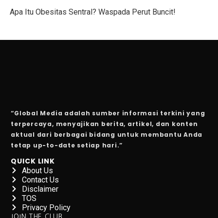
Apa Itu Obesitas Sentral? Waspada Perut Buncit!
Gen Z Pilih Keseimbangan Kerja dan Hidup, Tidak Min
Kerugian Banjir Jakarta Capai Rp 1,6 Triliun, Teknologi
Musyarakah: Pengertian, Jenis, Syarat, dan Contoh
4 Shio Bangkit dari Keterpurukan Ekonomi di Oktober 
Anak Terkena Influenza A dan B: Kenali Gejala, Tanda
“Global Media adalah sumber informasi terkini yang
Bisakah Manusia Hidup dengan Satu Paru?
terpercaya, menyajikan berita, artikel, dan konten
aktual dari berbagai bidang untuk membantu Anda
Dari Kelas, Guru Bawa Perjuangan Tragedi Kanjuruhan
tetap up-to-date setiap hari.”
5 Kesalahan Umum yang Harus Dihindari Saat Latihan
QUICK LINK
About Us
Mengapa Manusia Lupa Masa Kecil?
Contact Us
Disclaimer
Film Korea Paling Cepat Capai 1 Juta Penonton Tahun 
TOS
Privacy Policy
Serangan Burung Jagal Punggung Hitam yang Mematik
JOIN THE CLUB