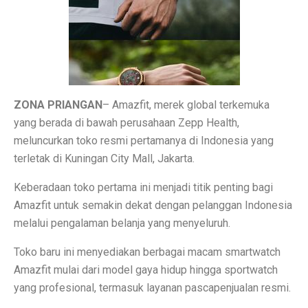
Inspirasi Warna Cat Pagar yang Elegan dan Pasti Sukses
Tips Pemasangan Plafon PVC Rangka Hollow Modern
8 Ciri Rumah Tropis Sederhana: Hunian Asri, Sejuk, 
Keunggulan dan Kekurangan Plafon PVC yang Harus Di
ZONA PRIANGAN
– Amazfit, merek global terkemuka
Literasi AI Jadi Dasar Penting bagi Talent Digital
yang berada di bawah perusahaan Zepp Health,
meluncurkan toko resmi pertamanya di Indonesia yang
Studi: Risiko Penyakit Jantung Terkait Hampir Semua 
terletak di Kuningan City Mall, Jakarta.
5 Ciri Interior Rumah Scandinavian yang Sederhana da
Keberadaan toko pertama ini menjadi titik penting bagi
Tugas dan Wewenang OJK, Regulator dari Krisis Keua
Amazfit untuk semakin dekat dengan pelanggan Indonesia
melalui pengalaman belanja yang menyeluruh.
5 Fakta Menarik Ikan Green Terror yang Agresif dan M
Toko baru ini menyediakan berbagai macam smartwatch
5 Rekomendasi Film Park Chan Wook yang Harus Dito
Amazfit mulai dari model gaya hidup hingga sportwatch
Ulang Tahun ke-34, Excelso Hadirkan Seri Matcha Roy
yang profesional, termasuk layanan pascapenjualan resmi.