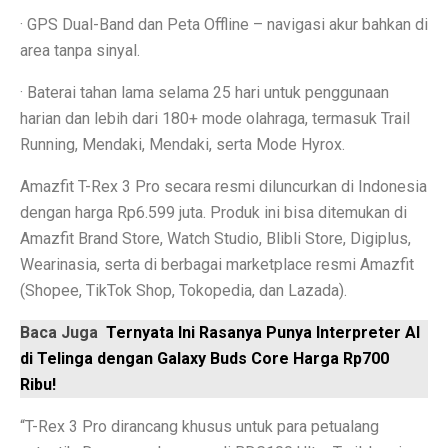
Contoh Soal Matematika SMA Lengkap dengan Pembah
· GPS Dual-Band dan Peta Offline – navigasi akur bahkan di
area tanpa sinyal.
Ternyata Ini Rasanya Punya Interpreter AI di Telinga
· Baterai tahan lama selama 25 hari untuk penggunaan
Realme 15 Pro 5G Jadi Smartphone Turnamen MLBB M
harian dan lebih dari 180+ mode olahraga, termasuk Trail
IMX 2025 Dimulai 10 Oktober 2025, Hadirkan Tokoh d
Running, Mendaki, Mendaki, serta Mode Hyrox.
PGE Dorong Inovasi Energi Panas Bumi Capai 3 GW M
Amazfit T-Rex 3 Pro secara resmi diluncurkan di Indonesia
dengan harga Rp6.599 juta. Produk ini bisa ditemukan di
Elon Musk Pecahkan Rekor Kekayaan, Jadi Orang Perta
Amazfit Brand Store, Watch Studio, Blibli Store, Digiplus,
Jangan Lupa Cek Pesanan Online, Ini 7 Sifat Psikologis
Wearinasia, serta di berbagai marketplace resmi Amazfit
(Shopee, TikTok Shop, Tokopedia, dan Lazada).
Proyek Meta Raksasa: Pusat Data AI Seluas 70 Lapan
Baca Juga
Ternyata Ini Rasanya Punya Interpreter AI
Cuaca Bangka Belitung Memasuki Musim Hujan 2025, 
di Telinga dengan Galaxy Buds Core Harga Rp700
HP Stylish dengan Fitur Lengkap? TECNO Spark 20 Pr
Ribu!
Pahami Perbedaan Kesehatan Baterai dan Cycle Count d
“T-Rex 3 Pro dirancang khusus untuk para petualang