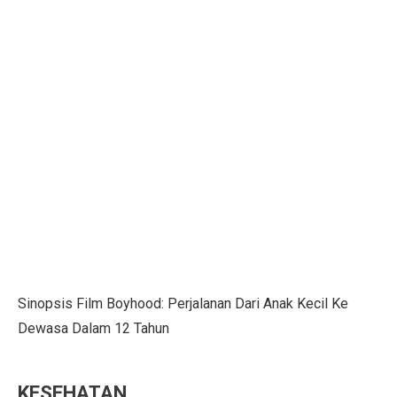
Prakiraan Cuaca Kaltara 2 Oktober 2025: Cerah Berawa
Tropic Warm: Teknologi EIGER Jaga Tubuh Tetap Hanga
Lokasi Syuting Film Indonesia yang Jadi Wisata, Terma
Bagian 2 – Jika PKI Menang 30 September: Negeri Bar
5 Fakta Menarik Doha, Kota Mewah di Tengah Timur 
5 Tips Sukses Buka Usaha di Rest Area Saat Akhir Peka
Gempa 6,9 Magnitudo Filipina Tewarkan 69 Jiwa
Ini yang Harus Kamu Lakukan Saat Bantu Persalinan Da
Waspadai Hujan Petir di Jabar dalam Dua Hari Mendata
Sinopsis Film Boyhood: Perjalanan Dari Anak Kecil Ke
RUU P2SK Disahkan di Paripurna DPR Hari Ini
Dewasa Dalam 12 Tahun
5 Perbedaan Utama Lembaga Keuangan Syariah dan Ko
KESEHATAN
BAIC BJ30 Hybrid Jadi Sorotan GIIAS Bandung 2025,