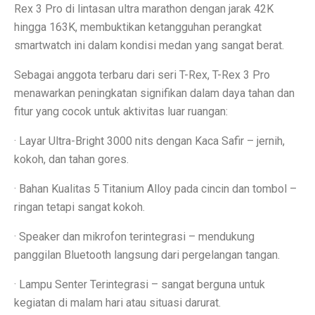
Rex 3 Pro di lintasan ultra marathon dengan jarak 42K
Perbandingan ADV160 vs Nmax 155, Lihat Spesifikasi
hingga 163K, membuktikan ketangguhan perangkat
smartwatch ini dalam kondisi medan yang sangat berat.
7 HP Flagship Android Terkencang 2025, Bukan Hanya 
Sebagai anggota terbaru dari seri T-Rex, T-Rex 3 Pro
Air Minum Biru: Inovasi Teknologi yang Buka Peluang
menawarkan peningkatan signifikan dalam daya tahan dan
Gaming Lancar Tanpa Ngelag, Infinix GT 30 Jadi Solus
fitur yang cocok untuk aktivitas luar ruangan:
Amazfit Buka Store Pertama di Indonesia, Luncurkan T
· Layar Ultra-Bright 3000 nits dengan Kaca Safir – jernih,
kokoh, dan tahan gores.
Siap Kalahkan Samsung S25 FE, 3 HP Kamera Telephot
· Bahan Kualitas 5 Titanium Alloy pada cincin dan tombol –
Elon Musk Jadi Orang Kaya Pertama Dunia dengan Rp 8
ringan tetapi sangat kokoh.
3 Rekomendasi HP Spek Gahar Harga Terjangkau di Ok
· Speaker dan mikrofon terintegrasi – mendukung
TECNO Pova 6 Pro 5G: Gaming Murah dengan Koneks
panggilan Bluetooth langsung dari pergelangan tangan.
Perbandingan Vivo Y28, Y03t, dan X100: HP Favoritm
· Lampu Senter Terintegrasi – sangat berguna untuk
Pesan Awal iPhone 17 Mulai Oktober–November 2025
kegiatan di malam hari atau situasi darurat.