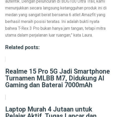
autentik. Dengan peluncuran di BDG100 Ultra Trail, kami
Permintaan Batubara Diperkirakan Pulih di Akhir Tahun
menunjukkan secara langsung ketangguhan produk ini di
10 Film Horor Tersembunyi yang Harus Ditonton Saat 
medan yang sangat berat bersama 6 atlet Amazfit yang
berhasil meraih posisi teratas. Ini adalah bukti nyata
WIFI, TLKM dan DSSA Bersaing di Lelang Frekuensi
bahwa T-Rex 3 Pro bukan hanya jam tangan, tetapi mitra
Lomba Pesawat Tempur Generasi Kelima Dimulai, Foto
utama dalam perjalanan luar ruangan,” kata Laura.
Harga Naik Terus, Cek Saham Lapis Kedua yang Masi
Related posts:
Jika Benci Panggilan Telepon Tapi Suka Pesan Teks, And
Saham Bank Besar Turun Bersama, Ini Rekomendasinya
Realme 15 Pro 5G Jadi Smartphone
5 Fakta Menarik Kota Gjirokastër, Penuh Bangunan Bat
Turnamen MLBB M7, Didukung AI
Gaming dan Baterai 7000mAh
12 Fakta Menarik Batik yang Ditetapkan UNESCO Sel
Era Baru TKDN: Menggabungkan Deregulasi dan Perlin
Penelitian: Asam Laut Meningkat, Pengaruh pada Gigi 
Laptop Murah 4 Jutaan untuk
Pelajar Aktif, Tugas Lancar dan