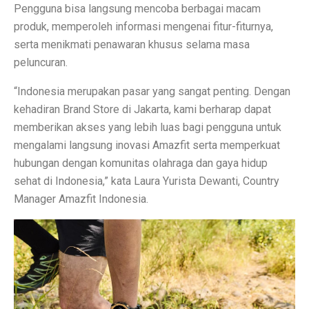
Terapi Ginjal dengan Teknologi Cuci Darah Terbaru
Pengguna bisa langsung mencoba berbagai macam
produk, memperoleh informasi mengenai fitur-fiturnya,
5 Rahasia Kehidupan Panjang Manusia Tertua
serta menikmati penawaran khusus selama masa
10 Karya Lukis Hendra Gunawan yang Terkenal Dunia
peluncuran.
Casa Modena, Kafe Rumah yang Nyaman di Modena x 
“Indonesia merupakan pasar yang sangat penting. Dengan
kehadiran Brand Store di Jakarta, kami berharap dapat
Desain Rumah Minimalis, Tampilan Menarik!
memberikan akses yang lebih luas bagi pengguna untuk
Prakiraan Cuaca OKU Timur 2 Oktober 2025: Martapura
mengalami langsung inovasi Amazfit serta memperkuat
hubungan dengan komunitas olahraga dan gaya hidup
Lukisan Raden Saleh: Ikon Seni Nusantara
sehat di Indonesia,” kata Laura Yurista Dewanti, Country
Mengungkap Pengalaman Suara Hebat di Galaxy Buds 
Manager Amazfit Indonesia.
Laptop Lokal Harga 2 Jutaan dengan Spesifikasi Gahar
Rahasia iPhone 17 Pro Max Tahan Panas: Teknologi SS
Detoks Digital untuk Gen Z, Tenangkan Pikiran?
5 HP Android Tercepat 2025 dengan Snapdragon 8 Elit