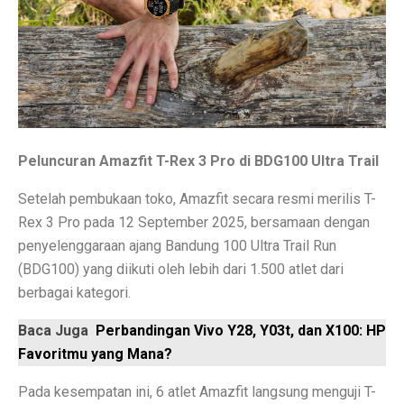
Laptop Murah 4 Jutaan untuk Pelajar Aktif, Tugas Lanc
Honda PCX160: Spesifikasi Mewah yang Membuat Ngil
Pengguna Adobe Analytics, Waspada! Celah Ini Ancam
5 Fakta Menarik Kota Lalitpur, Kota Tua Penuh Kuil di
Peluncuran Amazfit T-Rex 3 Pro di BDG100 Ultra Trail
Xiaomi 15T vs Honor 400, Kamera Hebat di Bawah Rp6
Setelah pembukaan toko, Amazfit secara resmi merilis T-
Perbandingan Xiaomi 15T vs 15T Pro: Spesifikasi dan H
Rex 3 Pro pada 12 September 2025, bersamaan dengan
penyelenggaraan ajang Bandung 100 Ultra Trail Run
Revolusi Data: AI Mengubah Pengelolaan Informasi di E
(BDG100) yang diikuti oleh lebih dari 1.500 atlet dari
Samsung Pertahankan Model Plus di Galaxy S26 Setel
berbagai kategori.
MDRN dan Genertec Kolaborasi di Industri, Kesehatan,
Baca Juga
Perbandingan Vivo Y28, Y03t, dan X100: HP
Favoritmu yang Mana?
Workshop SOHIB Berkelas Kemkomdigi: Mengembangkan
Pada kesempatan ini, 6 atlet Amazfit langsung menguji T-
Vivo Y03t vs X100: Perbandingan Harga dan Fitur!