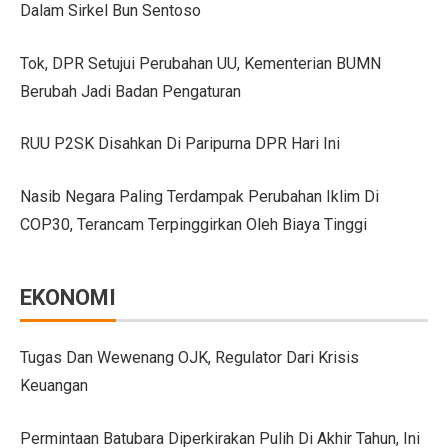
Dalam Sirkel Bun Sentoso
GIIAS Bandung 2025 Tampilkan 18 Merek Kendaraan Ba
Tok, DPR Setujui Perubahan UU, Kementerian BUMN
GIIAS Bandung 2025: Sinergi Pemerintah, Industri, da
Berubah Jadi Badan Pengaturan
Lebih Banyak Pilihan, Ini Keunggulan V-belt Aftermark
RUU P2SK Disahkan Di Paripurna DPR Hari Ini
Trio Unggulan Suzuki di GIIAS Bandung 2025: Jimny 
Nasib Negara Paling Terdampak Perubahan Iklim Di
Daihatsu Rocky Diluncurkan di GIIAS: SUV Kompak d
COP30, Terancam Terpinggirkan Oleh Biaya Tinggi
Hyundai Akan Rilis Mobil Listrik Baru Tahun Ini
Arista Bawa Farizon, Mobil Niaga Listrik yang Siap 
EKONOMI
28 Kendaraan Perusahaan di Aceh Tamiang Pakai Pelat
Pengalaman Pertama Mengemudi Jaecoo J8, SUV Prem
Tugas Dan Wewenang OJK, Regulator Dari Krisis
Keuangan
GIIAS Bandung 2025: Komitmen Gaikindo Dukung Pe
Persaingan BMW dan Mercedes-Benz Hadapi Bebas Bea
Permintaan Batubara Diperkirakan Pulih Di Akhir Tahun, Ini