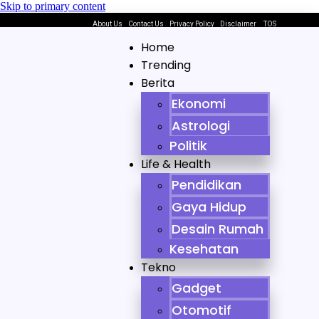
Skip to primary content
About Us
Contact Us
Privacy Policy
Disclaimer
TOS
Home
Trending
Berita
Ekonomi
Astrologi
Politik
Life & Health
Pendidikan
Gaya Hidup
Desain Rumah
Kesehatan
Tekno
Gadget
Otomotif