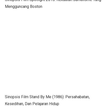
Opini: Menghadapi Era TUNA dan Strategi Ekonomi B
Mengguncang Boston
4 Prinsip Keuangan Buffett yang Bebaskan Anda dari U
Ramalan Zodiak Jumat 3 Oktober 2025: Kejutan di Ten
Gerah Maksimal! Rahasia Panas Kota Pahlawan
Musim Hujan Datang, Waspadai Jamur Kaca Mobil, Hu
Hujan Musim Normal, Tapi Tetap Waspada Bencana Hid
Penelitian: Bencana Alam Ancam Kesejahteraan Eropa
Film Rangga & Cinta Tayang di Batam, Kali Pertama Ja
5 Kondisi Ibu Hamil Perlu Vaksin RSV, Juga Penting un
Cuaca Tana Toraja 1 Oktober 2025: Cerah Pagi, Siang 
Sinopsis Film Stand By Me (1986): Persahabatan,
Cuaca Cerah di Toraja Utara Penuh Kesejukan 1 Oktobe
Kesedihan, Dan Pelajaran Hidup