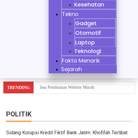
Kesehatan
Tekno
Gadget
Otomotif
Laptop
Teknologi
Fakta Menarik
Sejarah
Jasa Pembuatan Website Murah
TRENDING
Tidak Bisa Menjaga Sikap, Nikita Mirzani Dituntut 11 
10 Mobil Klasik yang Jadi Incaran Kolektor
POLITIK
Jaecoo J8 vs Hyundai Santa Fe Hybrid vs Mazda CX-60
Sidang Korupsi Kredit Fiktif Bank Jatim: Khofifah Terlibat
Pebisnis Diler Prediksi Penjualan Mobil 2025 Turun da