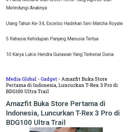
Tips Menata Hiasan Dinding untuk Ruang Tamu Estetis
Melindungi Anaknya
Pasien Konsultasi Kesehatan ke AI? Ini Tanggapan Dokt
Ulang Tahun Ke-34, Excelso Hadirkan Seri Matcha Royale
5 Cara Memperbaiki Tembok Retak dengan Efisien!
5 Rahasia Kehidupan Panjang Manusia Tertua
Harga Kusen UPVC vs Aluminium, Ketahui Perbedaann
Tanda-Tanda Kanker Payudara yang Sering Diabaikan
10 Karya Lukis Hendra Gunawan Yang Terkenal Dunia
Hasil MotoGP Jepang 2025: Marc Marquez Juara Dunia
Tren Rumah Scandinavian: Ciri Khas dan Aturan Desai
Media Global
-
Gadget
-
Amazfit Buka Store
Pertama di Indonesia, Luncurkan T-Rex 3 Pro di
Anti Ribet, Gaya Hias Dinding Modern dari Stik Es Kr
BDG100 Ultra Trail
Idaman! 10 Desain Wajib untuk Rumah Sempit
Amazfit Buka Store Pertama di
Indonesia, Luncurkan T-Rex 3 Pro di
5 Cara Menyemprot Dinding Basah agar Rapi dan Awet!
BDG100 Ultra Trail
Mewah dan Megah, 10 Rumah Terbesar di Dunia!