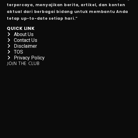
terpercaya, menyajikan berita, artikel, dan konten
PDIP Percaya IKN Selesai 2027, Adian: 2028 Jadi Ibu K
aktual dari berbagai bidang untuk membantu Anda
tetap up-to-date setiap hari.”
4 Fakta Menarik tentang Kota yang Ganti Nama untuk A
QUICK LINK
About Us
Daftar Film Indonesia October 2025
Contact Us
Disclaimer
7 Makanan dan Minuman yang Menyebabkan Kram Per
TOS
Privacy Policy
Pemerintah AS Lumpuh Akibat Krisis Politik: Layana
JOIN THE CLUB
5 Aplikasi Trading Pro Terbaik Tahun 2025
5 Manfaat Tidur Tanpa CD dan BH, Sehat!
Harga Emas Hari Ini 1 Oktober 2025, Antam Kembali 
Merayakan 5 Tahun, Jakarta Film Week 2025, Nyalakan
Cara Menggunakan Mesin Chest Fly di Gym
IHSG Turun 0,21%, EMTK dan SCMA Melonjak Akibat