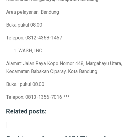
Prakiraan Cuaca Palembang Hari Ini, Hujan Siang Hari
Area pelayanan: Bandung
7 Shio yang Jalannya Kaya Terbuka, Mulai 3 Oktober 
Buka pukul 08.00
5 Fakta Menarik Sejarah Kota Boston, Pusat Revolusi 
Telepon: 0812-4368-1467
Adu Sengit Grup Astra, Triputra & Saratoga dalam Bis
WASH, INC.
50 Ucapan Selamat Hari Batik Nasional 2025 yang Pen
Alamat: Jalan Raya Kopo Nomor 448, Margahayu Utara,
4 Fakta Menarik Etnis Han, Penemu Kertas dan Tes C
Kecamatan Babakan Ciparay, Kota Bandung
Film Rangga & Cinta, Kebangkitan Ada Apa Dengan Ci
Buka : pukul 08.00
Kisah Cinta Enzy Storia dan Suami Diplomat yang Kem
Telepon: 0813-1356-7016 ***
Sinopsis Film Spotlight 2015: Kekuatan Jurnalisme y
Related posts:
Sinopsis Film Stand By Me (1986): Persahabatan, Kesed
Sinopsis Film Boyhood: Perjalanan dari Anak Kecil ke