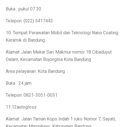
Rute Trans Batam Koridor 2: Batam Center ke Tanjung
Buka : pukul 07.30
Bantuan Stimulus untuk Tingkatkan Ekonomi di Atas 
Telepon: (022) 5417443
Membangun Ekosistem Zakat untuk Kemakmuran Bang
10. Tempat Perawatan Mobil dan Teknologi Nano Coating
Keramik di Bandung
Sidang Korupsi Kredit Fiktif Bank Jatim: Khofifah Terl
Alamat: Jalan Mekar Sari Makmur nomor 18 Cibaduyut
Harga Saham COIN Melonjak 3.000% Sejak IPO, Pasar
Dalam, Kecamatan Bojongloa Kota Bandung
Tok, DPR Setujui Perubahan UU, Kementerian BUMN B
Area pelayanan: Kota Bandung
Pengusaha Diminta Ikut Perkuat Restorasi Gambut di K
Buka : 24 jam
Ramalan Zodiak Aries dan Taurus 2 Oktober 2025: Cint
Telepon: 0821-3051-0031
Asuransi Kaltim-Kaltara Mengalami Kontraksi, Literasi 
11.12autogloss
Psikiater Tidak Cocok? Ini Tanda Kamu Butuh Pendapa
Alamat: Jalan Taman Kopo Indah 1 ruko Nomor 7, Sayati,
Prakiraan Cuaca BMKG Hang Nadim Batam Hari Ini 2 
Kecamatan Margahayu, Kabupaten Bandung