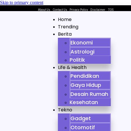
Skip to primary content
About Us
Contact Us
Privacy Policy
Disclaimer
TOS
Home
Trending
Berita
Ekonomi
Astrologi
Politik
Life & Health
Pendidikan
Gaya Hidup
Desain Rumah
Kesehatan
Tekno
Gadget
Otomotif