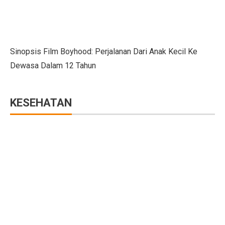
4 Manfaat Literasi Keuangan Awal, Wajib Ketahui!
Kemendag Hukum Dua Koperasi Pelanggar Aturan Distr
Cara Mengatur Putaran Kipas Angin Saat Cuaca Dingin
Sinopsis Film Boyhood: Perjalanan Dari Anak Kecil Ke
Bisakah Menggabungkan Pil KB dengan Alat Kontraseps
Dewasa Dalam 12 Tahun
Momen Menkeu Purbaya Makan Ayam Penyet di Warun
KESEHATAN
7 Drama Tiongkok dengan Tokoh Perempuan Pemimpin,
Musyarakah Mutanaqisah: Pengertian, Rukun, dan Atur
25 Cerita Sejarah Indonesia yang Menarik untuk Anak-
Batuk Terus-Menerus pada Dewasa, Cari Penyebabnya
5 Tips Beli Tanah dengan Dana Terbatas di Wilayah B
Peringatan BMKG: 12 Wilayah Sulawesi Utara Diguyur
Trump dan Pfizer Sepakat Turunkan Harga Obat di AS