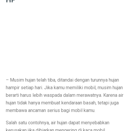
HP
Inspirasi Warna Cat Pagar yang Elegan dan Pasti Sukses
Tips Pemasangan Plafon PVC Rangka Hollow Modern
8 Ciri Rumah Tropis Sederhana: Hunian Asri, Sejuk, 
Keunggulan dan Kekurangan Plafon PVC yang Harus Di
Literasi AI Jadi Dasar Penting bagi Talent Digital
Studi: Risiko Penyakit Jantung Terkait Hampir Semua 
5 Ciri Interior Rumah Scandinavian yang Sederhana da
– Musim hujan telah tiba, ditandai dengan turunnya hujan
Tugas dan Wewenang OJK, Regulator dari Krisis Keua
hampir setiap hari. Jika kamu memiliki mobil, musim hujan
berarti harus lebih waspada dalam merawatnya. Karena air
5 Fakta Menarik Ikan Green Terror yang Agresif dan M
hujan tidak hanya membuat kendaraan basah, tetapi juga
5 Rekomendasi Film Park Chan Wook yang Harus Dito
membawa ancaman serius bagi mobil kamu.
Ulang Tahun ke-34, Excelso Hadirkan Seri Matcha Roy
Salah satu contohnya, air hujan dapat menyebabkan
kerusakan jika dibiarkan mengering di kaca mobil.