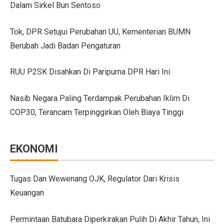
Dalam Sirkel Bun Sentoso
GIIAS Bandung 2025 Tampilkan 18 Merek Kendaraan Ba
Tok, DPR Setujui Perubahan UU, Kementerian BUMN
GIIAS Bandung 2025: Sinergi Pemerintah, Industri, da
Berubah Jadi Badan Pengaturan
Lebih Banyak Pilihan, Ini Keunggulan V-belt Aftermark
RUU P2SK Disahkan Di Paripurna DPR Hari Ini
Trio Unggulan Suzuki di GIIAS Bandung 2025: Jimny 
Nasib Negara Paling Terdampak Perubahan Iklim Di
Daihatsu Rocky Diluncurkan di GIIAS: SUV Kompak d
COP30, Terancam Terpinggirkan Oleh Biaya Tinggi
Hyundai Akan Rilis Mobil Listrik Baru Tahun Ini
Arista Bawa Farizon, Mobil Niaga Listrik yang Siap 
EKONOMI
28 Kendaraan Perusahaan di Aceh Tamiang Pakai Pelat
Pengalaman Pertama Mengemudi Jaecoo J8, SUV Prem
Tugas Dan Wewenang OJK, Regulator Dari Krisis
Keuangan
GIIAS Bandung 2025: Komitmen Gaikindo Dukung Pe
Persaingan BMW dan Mercedes-Benz Hadapi Bebas Bea
Permintaan Batubara Diperkirakan Pulih Di Akhir Tahun, Ini