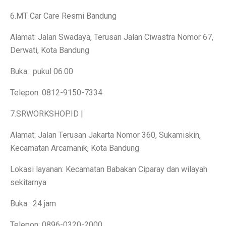
6 Aplikasi Sadap WhatsApp Anak Tersembunyi dan Prak
6.MT Car Care Resmi Bandung
Apa Itu Obesitas Sentral? Waspada Perut Buncit!
Alamat: Jalan Swadaya, Terusan Jalan Ciwastra Nomor 67,
Apa Itu ‘Bayi Karnivora’? Tren Mencurigakan dari Ahli
Derwati, Kota Bandung
5 Fakta Penting Sebelum Pasar Dibuka
Buka : pukul 06.00
7 Tanda Awal Rabies yang Sering Diabaikan
Telepon: 0812-9150-7334
Uni Eropa Umumkan Pajak Karbon Lintas Batas Perta
7.SRWORKSHOP.ID |
Unduh Lagu Waste No Time (OST Asmara Gen Z) MP
Alamat: Jalan Terusan Jakarta Nomor 360, Sukamiskin,
Spesifikasi dan Harga Mitsubishi Pajero Sport Terba
Kecamatan Arcamanik, Kota Bandung
Rekomendasi Teknikal Saham ASSA, ARCI, BWPT dari 
Lokasi layanan: Kecamatan Babakan Ciparay dan wilayah
sekitarnya
Strategi Buffett: Kelola Uang Tanpa Rugi di 2025
Buka : 24 jam
Cara Jadi Jutawan ala Charlie Munger: 7 Langkah Efekt
Telepon: 0896-0320-2000
Indeks Tabungan Konsumen Tumbuh Lemah di Septembe