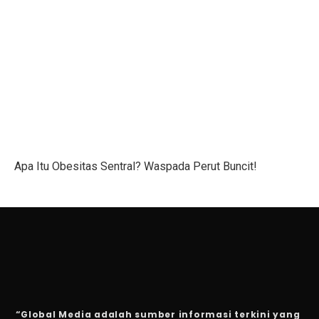
Vivo dan APR Gagal Beli BBM Impor dari Pertamina
5 Fakta Menarik Zvartnots, Katedral yang Hancur Akib
Alasan Joko Anwar Pilih Sutradara Muda untuk Film B
Mobil Listrik Tanpa Perlu Dicas? Daihatsu Rocky Hyb
Bisakah Mencukur Bulu Kemaluan Sampai Bersih? Ini 
5 Latihan Gym yang Mudah Dilihat Tapi Sulit Dilakuka
Apa Itu Obesitas Sentral? Waspada Perut Buncit!
6 Perbedaan Bisnis dan Kewirausahaan Sejati
5 Jenis Surat Bisnis yang Harus Diketahui Pebisnis
5 Kodok Unik dengan Duri Langka dari Genus Bufo
Mengapa Perang Jadi Awal Lahirnya Negara Baru?
Net Sell Asing Besar, Ini Outlook IHSG Hingga Akhir T
“Global Media adalah sumber informasi terkini yang
5 Fakta Menakjubkan Vicuña, Hewan Andes yang Lebih