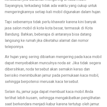
Terapi Ginjal dengan Teknologi Cuci Darah Terbaru
Sayangnya, terkadang tidak ada waktu yang cukup untuk
5 Rahasia Kehidupan Panjang Manusia Tertua
mengeringkannya setiap kali mobil digunakan dalam hujan.
10 Karya Lukis Hendra Gunawan yang Terkenal Dunia
Tapi sebenarnya tidak perlu khawatir karena kini banyak
jasa salon mobil di kota-kota besar, termasuk di Kota
Casa Modena, Kafe Rumah yang Nyaman di Modena x 
Bandung. Bahkan, beberapa di antaranya bisa datang
Desain Rumah Minimalis, Tampilan Menarik!
langsung ke rumah jika diketahui alamat dan nomor
teleponnya.
Prakiraan Cuaca OKU Timur 2 Oktober 2025: Martapura
Air hujan yang sering dibiarkan mengering pada kaca mobil
Lukisan Raden Saleh: Ikon Seni Nusantara
dapat menyebabkan munculnya noda air. Jika tidak segera
Mengungkap Pengalaman Suara Hebat di Galaxy Buds 
dibersihkan, noda tersebut akan semakin keras dan
berisiko menimbulkan jamur pada permukaan kaca mobil,
Laptop Lokal Harga 2 Jutaan dengan Spesifikasi Gahar
sehingga berpotensi merusak kaca tersebut.
Rahasia iPhone 17 Pro Max Tahan Panas: Teknologi SS
Selain itu, jamur juga dapat membuat kaca mobil Anda
Detoks Digital untuk Gen Z, Tenangkan Pikiran?
terlihat lebih kusam, sehingga mengakibatkan penglihatan
saat berkendara menjadi kabur karena tertutup oleh jamur.
5 HP Android Tercepat 2025 dengan Snapdragon 8 Elit