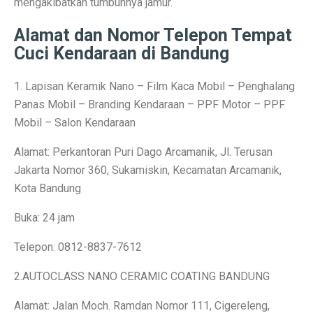
mengakibatkan tumbuhnya jamur.
Perbandingan ADV160 vs Nmax 155, Lihat Spesifikasi
Alamat dan Nomor Telepon Tempat
7 HP Flagship Android Terkencang 2025, Bukan Hanya 
Cuci Kendaraan di Bandung
Air Minum Biru: Inovasi Teknologi yang Buka Peluang
1. Lapisan Keramik Nano – Film Kaca Mobil – Penghalang
Panas Mobil – Branding Kendaraan – PPF Motor – PPF
Gaming Lancar Tanpa Ngelag, Infinix GT 30 Jadi Solus
Mobil – Salon Kendaraan
Amazfit Buka Store Pertama di Indonesia, Luncurkan T
Alamat: Perkantoran Puri Dago Arcamanik, Jl. Terusan
Siap Kalahkan Samsung S25 FE, 3 HP Kamera Telephot
Jakarta Nomor 360, Sukamiskin, Kecamatan Arcamanik,
Kota Bandung
Elon Musk Jadi Orang Kaya Pertama Dunia dengan Rp 8
3 Rekomendasi HP Spek Gahar Harga Terjangkau di Ok
Buka: 24 jam
TECNO Pova 6 Pro 5G: Gaming Murah dengan Koneks
Telepon: 0812-8837-7612
Perbandingan Vivo Y28, Y03t, dan X100: HP Favoritm
2.AUTOCLASS NANO CERAMIC COATING BANDUNG
Pesan Awal iPhone 17 Mulai Oktober–November 2025
Alamat: Jalan Moch. Ramdan Nomor 111, Cigereleng,