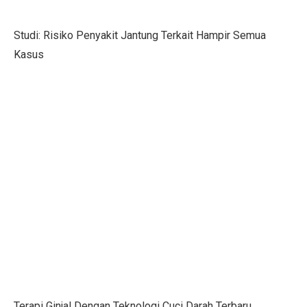
SRAJ Alami Kerugian di Semester I, Perhatikan Reko
Studi: Risiko Penyakit Jantung Terkait Hampir Semua
Pemenang Film Pendek Keselamatan Berkendara dari 
Kasus
Studi: Golongan Darah Terkait Risiko Stroke Dini
10 Cara Membentuk Lengan Kekar Tanpa Ke Gym
Kinerja Sejahteraraya (SRAJ) Tertekan di Semester I-2
Rayakan Ulang Tahun ke-36, Bisnis Digital Bank Raya
Benarkah Angkat Beban Bakar Lebih Banyak Kalori dar
7 Fakta Menarik Burung Penjerit, Burung Berisik den
5 Fakta Menarik Misi Voyager, Penjelajah Antariksa
Purbaya Mulai Atur Anggaran Stimulus Ekonomi Kuart
7 Tips Minum Air, Mudah dan Penting!
Terapi Ginjal Dengan Teknologi Cuci Darah Terbaru