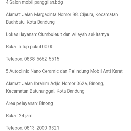
4.Salon mobil panggilan.bdg
Permintaan Batubara Diperkirakan Pulih di Akhir Tahun
Alamat: Jalan Margacinta Nomor 98, Cijaura, Kecamatan
10 Film Horor Tersembunyi yang Harus Ditonton Saat 
Buahbatu, Kota Bandung
WIFI, TLKM dan DSSA Bersaing di Lelang Frekuensi
Lokasi layanan: Ciumbuleuit dan wilayah sekitarnya
Lomba Pesawat Tempur Generasi Kelima Dimulai, Foto
Buka: Tutup pukul 00.00
Harga Naik Terus, Cek Saham Lapis Kedua yang Masi
Telepon: 0838-5662-5515
Jika Benci Panggilan Telepon Tapi Suka Pesan Teks, And
5.Autoclinic Nano Ceramic dan Pelindung Mobil Anti Karat
Saham Bank Besar Turun Bersama, Ini Rekomendasinya
Alamat: Jalan Ibrahim Adjie Nomor 362a, Binong,
5 Fakta Menarik Kota Gjirokastër, Penuh Bangunan Bat
Kecamatan Batununggal, Kota Bandung
12 Fakta Menarik Batik yang Ditetapkan UNESCO Sel
Area pelayanan: Binong
Era Baru TKDN: Menggabungkan Deregulasi dan Perlin
Buka : 24 jam
Penelitian: Asam Laut Meningkat, Pengaruh pada Gigi 
Telepon: 0813-2000-3321