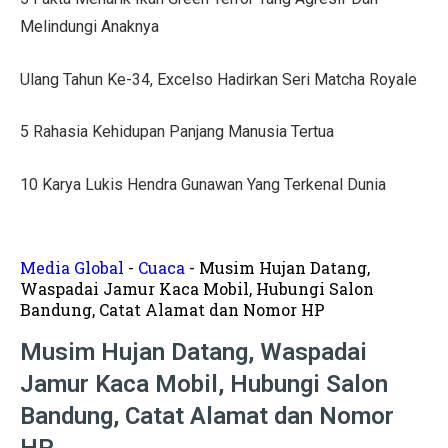
Tips Menata Hiasan Dinding untuk Ruang Tamu Estetis
Melindungi Anaknya
Pasien Konsultasi Kesehatan ke AI? Ini Tanggapan Dokt
Ulang Tahun Ke-34, Excelso Hadirkan Seri Matcha Royale
5 Cara Memperbaiki Tembok Retak dengan Efisien!
5 Rahasia Kehidupan Panjang Manusia Tertua
Harga Kusen UPVC vs Aluminium, Ketahui Perbedaann
Tanda-Tanda Kanker Payudara yang Sering Diabaikan
10 Karya Lukis Hendra Gunawan Yang Terkenal Dunia
Hasil MotoGP Jepang 2025: Marc Marquez Juara Dunia
Tren Rumah Scandinavian: Ciri Khas dan Aturan Desai
Media Global
-
Cuaca
-
Musim Hujan Datang,
Waspadai Jamur Kaca Mobil, Hubungi Salon
Anti Ribet, Gaya Hias Dinding Modern dari Stik Es Kr
Bandung, Catat Alamat dan Nomor HP
Idaman! 10 Desain Wajib untuk Rumah Sempit
Musim Hujan Datang, Waspadai
Jamur Kaca Mobil, Hubungi Salon
5 Cara Menyemprot Dinding Basah agar Rapi dan Awet!
Bandung, Catat Alamat dan Nomor
Mewah dan Megah, 10 Rumah Terbesar di Dunia!