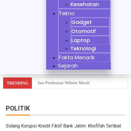
Kesehatan
Tekno
Gadget
Otomotif
Laptop
Teknologi
Fakta Menarik
Sejarah
Jasa Pembuatan Website Murah
TRENDING
Tidak Bisa Menjaga Sikap, Nikita Mirzani Dituntut 11 
10 Mobil Klasik yang Jadi Incaran Kolektor
POLITIK
Jaecoo J8 vs Hyundai Santa Fe Hybrid vs Mazda CX-60
Sidang Korupsi Kredit Fiktif Bank Jatim: Khofifah Terlibat
Pebisnis Diler Prediksi Penjualan Mobil 2025 Turun da