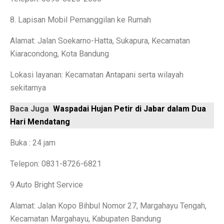
Ramalan Zodiak Libra dan Scorpio 2 Oktober 2025: Cin
8. Lapisan Mobil Pemanggilan ke Rumah
Sentimen Konsumen Menurun: Indeks Kepercayaan dan
Alamat: Jalan Soekarno-Hatta, Sukapura, Kecamatan
Kiaracondong, Kota Bandung
Ramalan Jawa: 7 Weton Siap Bawa Kekayaan di Oktobe
Lokasi layanan: Kecamatan Antapani serta wilayah
Semua Weton Jawa Beruntung! Energi Rezeki Tersembu
sekitarnya
Cara Pintar Memilih Tenor KPR dengan Bunga Rendah 
Baca Juga
Waspadai Hujan Petir di Jabar dalam Dua
7 Jenis Pembelian yang Masih Terasa Memboroskan Ba
Hari Mendatang
Ketua Freeport Berbicara Proyeksi Produksi Katoda da
Buka : 24 jam
Angkutan Barang Udara Menurun, Harga Tinggi Jadi P
Telepon: 0831-8726-6821
Pemprov Jabar Jamin Rp 50 Triliun BGN Tetap di Dae
9.Auto Bright Service
Saham Ayam Goreng Salim (FAST) Melonjak Dua Kali 
Alamat: Jalan Kopo Bihbul Nomor 27, Margahayu Tengah,
Kecamatan Margahayu, Kabupaten Bandung
Ramalan Zodiak Aquarius dan Pisces 2 Oktober 2025: K