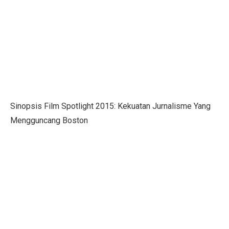
Menteri UMKM: Makan Bergizi Gratis Bisa Bangkitkan
Orang Terkaya Termuda di Usia 19 Tahun, Ini Asal Ke
LBH Surabaya Laporkan Kembali Tragedi Kanjuruhan 
Pilkada Pernah Larang Dinasti, Tapi Dihentikan MK
Ketua Umum IMI Percaya MotoGP 2025 Bawa Manfaat 
Sinopsis Film Spotlight 2015: Kekuatan Jurnalisme Yang
Tabel Lemak Tubuh Pria dan Wanita, Apakah Kamu Ide
Mengguncang Boston
Tabel Berat Badan Ideal Bayi Sesuai Panduan WHO
Berita Bahagia! Stasiun KRL JIS Siap Beroperasi Akhir
Jakarta Film Week 2025: Bangkitkan Energi Sinema dan 
10 Kota Dunia dengan Sewa Rumah Mahal, Nomor 4 Me
Penutupan AS Bikin Emas Berkilau, Melayang ke US$ 