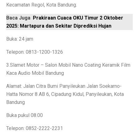
Kecamatan Regol, Kota Bandung.
Contoh Soal Matematika SMA Lengkap dengan Pembah
Baca Juga
Prakiraan Cuaca OKU Timur 2 Oktober
Ternyata Ini Rasanya Punya Interpreter AI di Telinga
2025: Martapura dan Sekitar Diprediksi Hujan
Realme 15 Pro 5G Jadi Smartphone Turnamen MLBB M
Buka: 24 jam
IMX 2025 Dimulai 10 Oktober 2025, Hadirkan Tokoh d
Telepon: 0813-1200-1326
PGE Dorong Inovasi Energi Panas Bumi Capai 3 GW M
3.Slamet Motor – Salon Mobil Nano Coating Keramik Film
Elon Musk Pecahkan Rekor Kekayaan, Jadi Orang Perta
Kaca Audio Mobil Bandung
Jangan Lupa Cek Pesanan Online, Ini 7 Sifat Psikologis
Alamat: Jalan Citra Bumi Panyileukan Jalan Soekarno-
Proyek Meta Raksasa: Pusat Data AI Seluas 70 Lapan
Hatta Nomor 8 AB 6, Cipadung Kidul, Panyileukan, Kota
Bandung
Cuaca Bangka Belitung Memasuki Musim Hujan 2025, 
Buka pukul 08.00
HP Stylish dengan Fitur Lengkap? TECNO Spark 20 Pr
Telepon: 0852-2222-2231
Pahami Perbedaan Kesehatan Baterai dan Cycle Count d