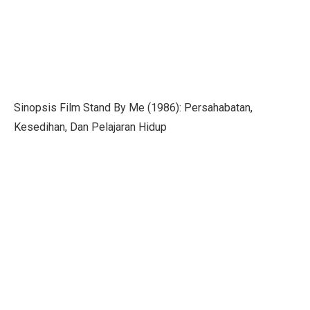
Pilih Saham Lapis Dua WIFI, IRSX, dan INET, Ini Rek
Mengungkap Kelemahan Industri Film Secara Terbuka
Ekonom: Stimulus Kecil, Hanya Jaga Persepsi Pertumb
4 Dampak Negatif Cahaya Biru pada Kulit
Sinopsis Film Stand By Me (1986): Persahabatan,
100 Ucapan Selamat Hari Batik Nasional 2025 untuk C
Kesedihan, Dan Pelajaran Hidup
Kinerja BUMA Internasional Grup (DOID) Terganggu, I
Sudah Saatnya Merancang Masa Depan Lansia
Siapa Saja yang Menemukan Mikroskop? Ini Fakta Men
7 Kesalahan Umum Anggaran Bulanan yang Rusak Keu
Tahu atau Tempe, Mana yang Lebih Baik untuk Turunk
Mid Caps Jadi Target, Analis Ungkap Strategi Efektif 