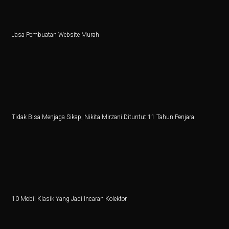
Ilmuwan Perempuan Indonesia Ciptakan Teknologi Atas
Penurunan 6,56 Persen Kinerja Impor pada Agustus 202
Jasa Pembuatan Website Murah
Alasan Pemerintah Lepaskan Pembatasan Impor Sapi
Aksi Wifi Usai Digenggam Hashim: Luncurkan Anak Pe
Cabai Merah Picu Kenaikan Inflasi 0,21 Persen pada S
5 Fakta Menarik Kota Mumbai, Ibu Kota Film Bollywoo
Tidak Bisa Menjaga Sikap, Nikita Mirzani Dituntut 11 Tahun Penjara
Film Sumber Daya Manusia: Eksplorasi Nawapol Thamro
4 Tips Investasi Perak Jangka Panjang
Jantung di Sisi Kanan Dada: Apa Itu?
Kunci Jawaban Ekonomi Kelas 11 Halaman 30 Bab 2 K
10 Mobil Klasik Yang Jadi Incaran Kolektor
Pemerintah Tutup, Ekonomi AS Kena Dampak Berantai