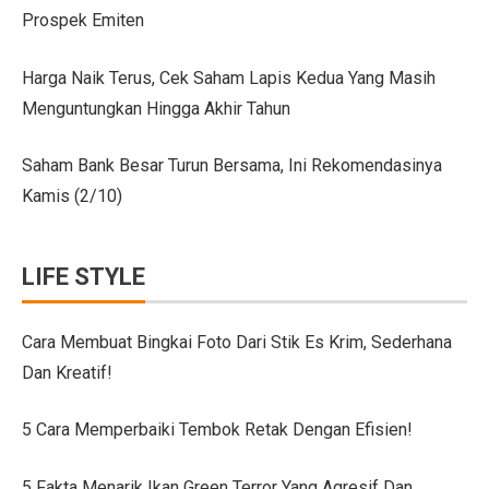
Prospek Emiten
Citroen C3 Sport dan Jeep Gladiator Meluncur di GII
Uji Coba Mobil SUV JAECOO J8 SHS ARDIS di ISDC
Harga Naik Terus, Cek Saham Lapis Kedua Yang Masih
Menguntungkan Hingga Akhir Tahun
Jeep Gladiator Sport Tampil di GIIAS Bandung 2025
GIIAS Bandung 2025: Konsistensi 54 Tahun Toyota Mela
Saham Bank Besar Turun Bersama, Ini Rekomendasinya
Kamis (2/10)
Petualangan Motor Baru! Kove 350F 344cc Dirilis, Liha
Toyota Avanza, Teman Perjalanan Jauh dengan Pembar
LIFE STYLE
7 Ide Pagar Bambu Sederhana untuk Rumah Tropis
10 Model Batu Alam Dinding Minimalis Terbaru
Cara Membuat Bingkai Foto Dari Stik Es Krim, Sederhana
Dan Kreatif!
Ternyata Mudah, Ini 5 Cara Pasang Wallpaper Dinding S
Cara Membuat Bingkai Foto dari Stik Es Krim, Sederha
5 Cara Memperbaiki Tembok Retak Dengan Efisien!
Denah Rumah 6×12 Panjang, Hunian Nyaman Tanpa Ri
5 Fakta Menarik Ikan Green Terror Yang Agresif Dan