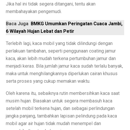
Jika hal ini tidak segera ditangani, tentu akan
Laptop Murah 4 Jutaan untuk Pelajar Aktif, Tugas Lanc
membahayakan pengemudi.
Honda PCX160: Spesifikasi Mewah yang Membuat Ngil
Baca Juga
BMKG Umumkan Peringatan Cuaca Jambi,
6 Wilayah Hujan Lebat dan Petir
Pengguna Adobe Analytics, Waspada! Celah Ini Ancam
Terlebih lagi, kaca mobil yang tidak dilindungi dengan
5 Fakta Menarik Kota Lalitpur, Kota Tua Penuh Kuil di
perlakuan tambahan, seperti penggunaan coating jamur
Xiaomi 15T vs Honor 400, Kamera Hebat di Bawah Rp6
kaca, akan lebih mudah terkena pertumbuhan jamur dan
menjadi keras. Bila jumlah jamur kaca sudah terlalu banyak,
Perbandingan Xiaomi 15T vs 15T Pro: Spesifikasi dan H
maka untuk menghilangkannya diperlukan cairan khusus
Revolusi Data: AI Mengubah Pengelolaan Informasi di E
serta proses yang cukup memakan waktu.
Samsung Pertahankan Model Plus di Galaxy S26 Setel
Oleh karena itu, sebaiknya rutin membersihkan kaca saat
musim hujan. Biasakan untuk segera membasuh kaca
MDRN dan Genertec Kolaborasi di Industri, Kesehatan,
setelah mobil terkena hujan, dan sebagai perlindungan
Workshop SOHIB Berkelas Kemkomdigi: Mengembangkan
jangka panjang, tambahkan lapisan pelindung pada kaca
mobil agar air hujan tidak mudah menempel dan
Vivo Y03t vs X100: Perbandingan Harga dan Fitur!