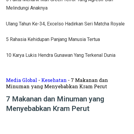
Tips Menata Hiasan Dinding untuk Ruang Tamu Estetis
Melindungi Anaknya
Pasien Konsultasi Kesehatan ke AI? Ini Tanggapan Dokt
Ulang Tahun Ke-34, Excelso Hadirkan Seri Matcha Royale
5 Cara Memperbaiki Tembok Retak dengan Efisien!
5 Rahasia Kehidupan Panjang Manusia Tertua
Harga Kusen UPVC vs Aluminium, Ketahui Perbedaann
Tanda-Tanda Kanker Payudara yang Sering Diabaikan
10 Karya Lukis Hendra Gunawan Yang Terkenal Dunia
Hasil MotoGP Jepang 2025: Marc Marquez Juara Dunia
Tren Rumah Scandinavian: Ciri Khas dan Aturan Desai
Media Global
-
Kesehatan
-
7 Makanan dan
Minuman yang Menyebabkan Kram Perut
Anti Ribet, Gaya Hias Dinding Modern dari Stik Es Kr
7 Makanan dan Minuman yang
Idaman! 10 Desain Wajib untuk Rumah Sempit
Menyebabkan Kram Perut
5 Cara Menyemprot Dinding Basah agar Rapi dan Awet!
Mewah dan Megah, 10 Rumah Terbesar di Dunia!