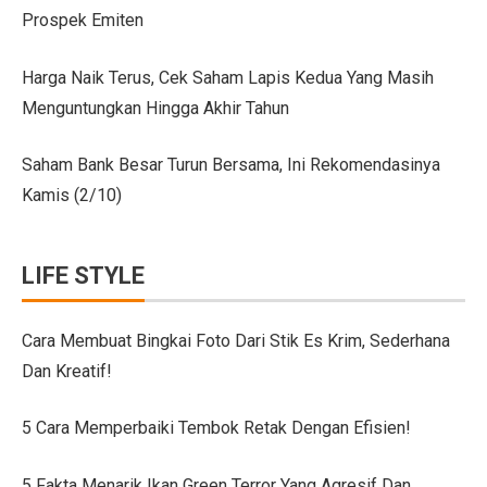
Prospek Emiten
Citroen C3 Sport dan Jeep Gladiator Meluncur di GII
Uji Coba Mobil SUV JAECOO J8 SHS ARDIS di ISDC
Harga Naik Terus, Cek Saham Lapis Kedua Yang Masih
Menguntungkan Hingga Akhir Tahun
Jeep Gladiator Sport Tampil di GIIAS Bandung 2025
GIIAS Bandung 2025: Konsistensi 54 Tahun Toyota Mela
Saham Bank Besar Turun Bersama, Ini Rekomendasinya
Kamis (2/10)
Petualangan Motor Baru! Kove 350F 344cc Dirilis, Liha
Toyota Avanza, Teman Perjalanan Jauh dengan Pembar
LIFE STYLE
7 Ide Pagar Bambu Sederhana untuk Rumah Tropis
10 Model Batu Alam Dinding Minimalis Terbaru
Cara Membuat Bingkai Foto Dari Stik Es Krim, Sederhana
Dan Kreatif!
Ternyata Mudah, Ini 5 Cara Pasang Wallpaper Dinding S
Cara Membuat Bingkai Foto dari Stik Es Krim, Sederha
5 Cara Memperbaiki Tembok Retak Dengan Efisien!
Denah Rumah 6×12 Panjang, Hunian Nyaman Tanpa Ri
5 Fakta Menarik Ikan Green Terror Yang Agresif Dan