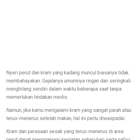
Inspirasi Warna Cat Pagar yang Elegan dan Pasti Sukses
Tips Pemasangan Plafon PVC Rangka Hollow Modern
8 Ciri Rumah Tropis Sederhana: Hunian Asri, Sejuk, 
Keunggulan dan Kekurangan Plafon PVC yang Harus Di
Literasi AI Jadi Dasar Penting bagi Talent Digital
Studi: Risiko Penyakit Jantung Terkait Hampir Semua 
Nyeri perut dan kram yang kadang muncul biasanya tidak
5 Ciri Interior Rumah Scandinavian yang Sederhana da
membahayakan. Gejalanya umumnya ringan dan seringkali
menghilang sendiri dalam waktu beberapa saat tanpa
Tugas dan Wewenang OJK, Regulator dari Krisis Keua
memerlukan tindakan medis.
5 Fakta Menarik Ikan Green Terror yang Agresif dan M
Namun, jika kamu mengalami kram yang sangat parah atau
5 Rekomendasi Film Park Chan Wook yang Harus Dito
terus-menerus setelah makan, hal ini perlu diwaspadai.
Ulang Tahun ke-34, Excelso Hadirkan Seri Matcha Roy
Kram dan perasaan sesak yang terus-menerus di area
perut dapat mengganggu kegiatan sehari-hari serta nafsu