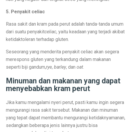
6 Aplikasi Sadap WhatsApp Anak Tersembunyi dan Prak
5. Penyakit celiac
Apa Itu Obesitas Sentral? Waspada Perut Buncit!
Rasa sakit dan kram pada perut adalah tanda-tanda umum
Apa Itu ‘Bayi Karnivora’? Tren Mencurigakan dari Ahli
dari suatu penyakit
celiac
, yaitu keadaan yang terjadi akibat
5 Fakta Penting Sebelum Pasar Dibuka
ketidaktoleran terhadap gluten.
7 Tanda Awal Rabies yang Sering Diabaikan
Seseorang yang menderita penyakit celiac akan segera
merespons gluten yang terkandung dalam makanan
Uni Eropa Umumkan Pajak Karbon Lintas Batas Perta
seperti biji gandum,
rye
,
barley
, dan
oat
.
Unduh Lagu Waste No Time (OST Asmara Gen Z) MP
Minuman dan makanan yang dapat
Spesifikasi dan Harga Mitsubishi Pajero Sport Terba
menyebabkan kram perut
Rekomendasi Teknikal Saham ASSA, ARCI, BWPT dari 
Jika kamu mengalami nyeri perut, pasti kamu ingin segera
Strategi Buffett: Kelola Uang Tanpa Rugi di 2025
mengurangi rasa sakit tersebut. Makanan dan minuman
yang tepat dapat membantu mengurangi ketidaknyamanan,
Cara Jadi Jutawan ala Charlie Munger: 7 Langkah Efekt
sedangkan beberapa jenis lainnya justru bisa
Indeks Tabungan Konsumen Tumbuh Lemah di Septembe