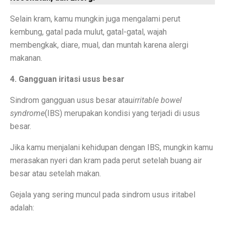
Contoh Soal Matematika SMA Lengkap dengan Pembah
Selain kram, kamu mungkin juga mengalami perut
Ternyata Ini Rasanya Punya Interpreter AI di Telinga
kembung, gatal pada mulut, gatal-gatal, wajah
membengkak, diare, mual, dan muntah karena alergi
Realme 15 Pro 5G Jadi Smartphone Turnamen MLBB M
makanan.
IMX 2025 Dimulai 10 Oktober 2025, Hadirkan Tokoh d
4. Gangguan iritasi usus besar
PGE Dorong Inovasi Energi Panas Bumi Capai 3 GW M
Sindrom gangguan usus besar atau
irritable bowel
Elon Musk Pecahkan Rekor Kekayaan, Jadi Orang Perta
syndrome
(IBS) merupakan kondisi yang terjadi di usus
besar.
Jangan Lupa Cek Pesanan Online, Ini 7 Sifat Psikologis
Jika kamu menjalani kehidupan dengan IBS, mungkin kamu
Proyek Meta Raksasa: Pusat Data AI Seluas 70 Lapan
merasakan nyeri dan kram pada perut setelah buang air
Cuaca Bangka Belitung Memasuki Musim Hujan 2025, 
besar atau setelah makan.
HP Stylish dengan Fitur Lengkap? TECNO Spark 20 Pr
Gejala yang sering muncul pada sindrom usus iritabel
adalah:
Pahami Perbedaan Kesehatan Baterai dan Cycle Count d