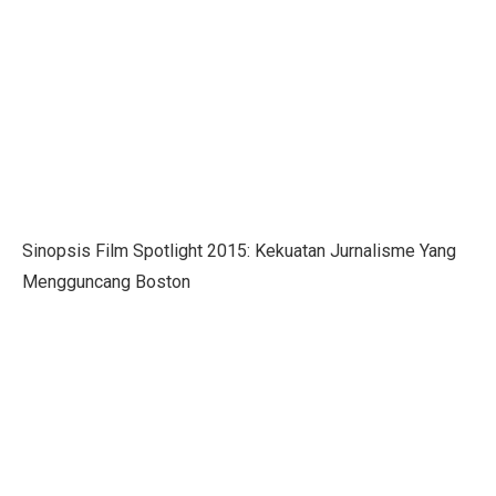
6 Zodiak Siap Meraih Puncak Ekonomi dan Kejutan Lua
IHSG Naik, Investor Harus Tahu Ini!
Patriot Bond Segera Dirilis, Danantara Ajukan Izin ke 
Saham Mid Cap Siap Melonjak Hingga Akhir 2025, Ini
Ingin Buka 10 SPBU Baru, BP-AKR Minta Tambahan 
Pertumbuhan Ekonomi RI Diproyeksikan di Bawah 5,2%
Sinopsis Film Spotlight 2015: Kekuatan Jurnalisme Yang
Mengguncang Boston
5 Fakta Menarik Pulau Trasimeno, Danau Terbesar di It
Senam Aerobik 15 Menit Bakar Berapa Kalori? Ini Jaw
Dari Lokal ke Global, 1001 Sepatu Debut di London 
3 Resep Tekwan Sagu Populer, Ini Cara Membuatnya
3 Film dan Drama Korea tentang Cerita Pemandu Sorak