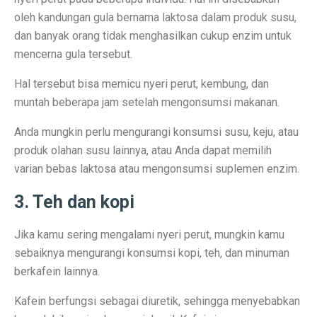
oleh kandungan gula bernama laktosa dalam produk susu,
Rute Trans Batam Koridor 2: Batam Center ke Tanjung
dan banyak orang tidak menghasilkan cukup enzim untuk
Bantuan Stimulus untuk Tingkatkan Ekonomi di Atas 
mencerna gula tersebut.
Membangun Ekosistem Zakat untuk Kemakmuran Bang
Hal tersebut bisa memicu nyeri perut, kembung, dan
muntah beberapa jam setelah mengonsumsi makanan.
Sidang Korupsi Kredit Fiktif Bank Jatim: Khofifah Terl
Anda mungkin perlu mengurangi konsumsi susu, keju, atau
Harga Saham COIN Melonjak 3.000% Sejak IPO, Pasar
produk olahan susu lainnya, atau Anda dapat memilih
Tok, DPR Setujui Perubahan UU, Kementerian BUMN B
varian bebas laktosa atau mengonsumsi suplemen enzim.
Pengusaha Diminta Ikut Perkuat Restorasi Gambut di K
3. Teh dan kopi
Ramalan Zodiak Aries dan Taurus 2 Oktober 2025: Cint
Jika kamu sering mengalami nyeri perut, mungkin kamu
Asuransi Kaltim-Kaltara Mengalami Kontraksi, Literasi 
sebaiknya mengurangi konsumsi kopi, teh, dan minuman
berkafein lainnya.
Psikiater Tidak Cocok? Ini Tanda Kamu Butuh Pendapa
Kafein berfungsi sebagai diuretik, sehingga menyebabkan
Prakiraan Cuaca BMKG Hang Nadim Batam Hari Ini 2 