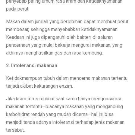
penyebab paling umum rasa kram dan ketidaknyamanan
pada perut.
Laptop Murah 4 Jutaan untuk Pelajar Aktif, Tugas Lanc
Makan dalam jumlah yang berlebihan dapat membuat perut
Honda PCX160: Spesifikasi Mewah yang Membuat Ngil
membesar, sehingga menyebabkan ketidaknyamanan.
Pengguna Adobe Analytics, Waspada! Celah Ini Ancam
Keadaan ini juga dipengaruhi oleh bakteri di saluran
pencernaan yang mulai bekerja mengurai makanan, yang
5 Fakta Menarik Kota Lalitpur, Kota Tua Penuh Kuil di
akhirnya menghasilkan gas dan rasa kembung.
Xiaomi 15T vs Honor 400, Kamera Hebat di Bawah Rp6
2. Intoleransi makanan
Perbandingan Xiaomi 15T vs 15T Pro: Spesifikasi dan H
Ketidakmampuan tubuh dalam mencerna makanan tertentu
Revolusi Data: AI Mengubah Pengelolaan Informasi di E
terjadi akibat kekurangan enzim.
Samsung Pertahankan Model Plus di Galaxy S26 Setel
Jika kram terus muncul saat kamu hanya mengonsumsi
makanan tertentu—biasanya makanan yang mengandung
MDRN dan Genertec Kolaborasi di Industri, Kesehatan,
karbohidrat rendah yang mudah dicerna—hal ini bisa
Workshop SOHIB Berkelas Kemkomdigi: Mengembangkan
menjadi tanda adanya intoleransi terhadap jenis makanan
tersebut.
Vivo Y03t vs X100: Perbandingan Harga dan Fitur!