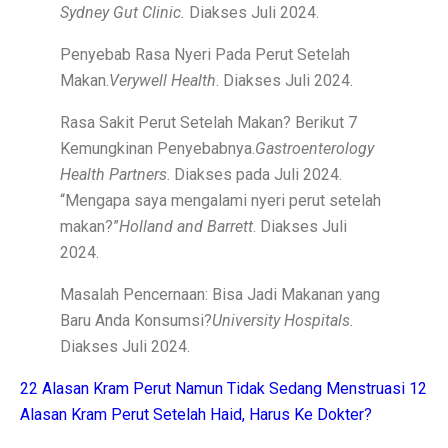
Sydney Gut Clinic.
Diakses Juli 2024.
Menteri UMKM: Makan Bergizi Gratis Bisa Bangkitkan
Penyebab Rasa Nyeri Pada Perut Setelah
Orang Terkaya Termuda di Usia 19 Tahun, Ini Asal Ke
Makan.
Verywell Health
. Diakses Juli 2024.
LBH Surabaya Laporkan Kembali Tragedi Kanjuruhan 
Rasa Sakit Perut Setelah Makan? Berikut 7
Pilkada Pernah Larang Dinasti, Tapi Dihentikan MK
Kemungkinan Penyebabnya.
Gastroenterology
Health Partners
. Diakses pada Juli 2024.
Ketua Umum IMI Percaya MotoGP 2025 Bawa Manfaat 
“Mengapa saya mengalami nyeri perut setelah
Tabel Lemak Tubuh Pria dan Wanita, Apakah Kamu Ide
makan?”
Holland and Barrett
. Diakses Juli
2024.
Tabel Berat Badan Ideal Bayi Sesuai Panduan WHO
Masalah Pencernaan: Bisa Jadi Makanan yang
Berita Bahagia! Stasiun KRL JIS Siap Beroperasi Akhir
Baru Anda Konsumsi?
University Hospitals.
Jakarta Film Week 2025: Bangkitkan Energi Sinema dan 
Diakses Juli 2024.
10 Kota Dunia dengan Sewa Rumah Mahal, Nomor 4 Me
22 Alasan Kram Perut Namun Tidak Sedang Menstruasi
12
Alasan Kram Perut Setelah Haid, Harus Ke Dokter?
Penutupan AS Bikin Emas Berkilau, Melayang ke US$ 