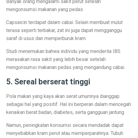
Banyak orang mengalami sakit perut setelah
Opini: Menghadapi Era TUNA dan Strategi Ekonomi B
mengonsumsi makanan yang pedas.
4 Prinsip Keuangan Buffett yang Bebaskan Anda dari U
Capsaicin terdapat dalam cabai. Selain membuat mulut
Ramalan Zodiak Jumat 3 Oktober 2025: Kejutan di Ten
terasa seperti terbakar, zat ini juga dapat mengganggu
saraf di usus dan memperburuk kram.
Gerah Maksimal! Rahasia Panas Kota Pahlawan
Studi menemukan bahwa individu yang menderita IBS
Musim Hujan Datang, Waspadai Jamur Kaca Mobil, Hu
merasakan rasa sakit yang lebih besar setelah
Hujan Musim Normal, Tapi Tetap Waspada Bencana Hid
mengonsumsi makanan pedas yang mengandung cabai.
Penelitian: Bencana Alam Ancam Kesejahteraan Eropa
5. Sereal berserat tinggi
Film Rangga & Cinta Tayang di Batam, Kali Pertama Ja
Pola makan yang kaya akan serat umumnya dianggap
5 Kondisi Ibu Hamil Perlu Vaksin RSV, Juga Penting un
sebagai hal yang positif. Hal ini berperan dalam mencegah
kenaikan berat badan, diabetes, serta gangguan jantung.
Cuaca Tana Toraja 1 Oktober 2025: Cerah Pagi, Siang 
Namun, peningkatan konsumsi secara mendadak dapat
Cuaca Cerah di Toraja Utara Penuh Kesejukan 1 Oktobe
menyebabkan kram perut atau memperparahnya. Tubuh