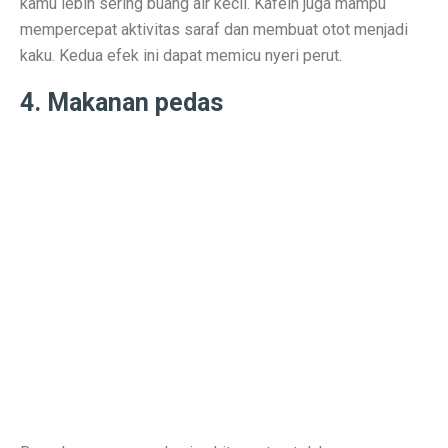
kamu lebih sering buang air kecil. Kafein juga mampu
Prakiraan Cuaca Palembang Hari Ini, Hujan Siang Hari
mempercepat aktivitas saraf dan membuat otot menjadi
kaku. Kedua efek ini dapat memicu nyeri perut.
7 Shio yang Jalannya Kaya Terbuka, Mulai 3 Oktober 
4. Makanan pedas
5 Fakta Menarik Sejarah Kota Boston, Pusat Revolusi 
Adu Sengit Grup Astra, Triputra & Saratoga dalam Bis
50 Ucapan Selamat Hari Batik Nasional 2025 yang Pen
4 Fakta Menarik Etnis Han, Penemu Kertas dan Tes C
Film Rangga & Cinta, Kebangkitan Ada Apa Dengan Ci
Kisah Cinta Enzy Storia dan Suami Diplomat yang Kem
Sinopsis Film Spotlight 2015: Kekuatan Jurnalisme y
Sinopsis Film Stand By Me (1986): Persahabatan, Kesed
Sinopsis Film Boyhood: Perjalanan dari Anak Kecil ke