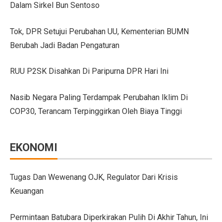
Dalam Sirkel Bun Sentoso
GIIAS Bandung 2025 Tampilkan 18 Merek Kendaraan Ba
Tok, DPR Setujui Perubahan UU, Kementerian BUMN
GIIAS Bandung 2025: Sinergi Pemerintah, Industri, da
Berubah Jadi Badan Pengaturan
Lebih Banyak Pilihan, Ini Keunggulan V-belt Aftermark
RUU P2SK Disahkan Di Paripurna DPR Hari Ini
Trio Unggulan Suzuki di GIIAS Bandung 2025: Jimny 
Nasib Negara Paling Terdampak Perubahan Iklim Di
Daihatsu Rocky Diluncurkan di GIIAS: SUV Kompak d
COP30, Terancam Terpinggirkan Oleh Biaya Tinggi
Hyundai Akan Rilis Mobil Listrik Baru Tahun Ini
Arista Bawa Farizon, Mobil Niaga Listrik yang Siap 
EKONOMI
28 Kendaraan Perusahaan di Aceh Tamiang Pakai Pelat
Pengalaman Pertama Mengemudi Jaecoo J8, SUV Prem
Tugas Dan Wewenang OJK, Regulator Dari Krisis
Keuangan
GIIAS Bandung 2025: Komitmen Gaikindo Dukung Pe
Persaingan BMW dan Mercedes-Benz Hadapi Bebas Bea
Permintaan Batubara Diperkirakan Pulih Di Akhir Tahun, Ini