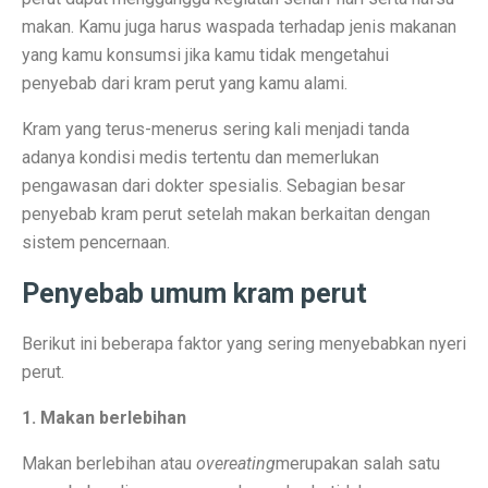
Terapi Ginjal dengan Teknologi Cuci Darah Terbaru
makan. Kamu juga harus waspada terhadap jenis makanan
5 Rahasia Kehidupan Panjang Manusia Tertua
yang kamu konsumsi jika kamu tidak mengetahui
penyebab dari kram perut yang kamu alami.
10 Karya Lukis Hendra Gunawan yang Terkenal Dunia
Kram yang terus-menerus sering kali menjadi tanda
Casa Modena, Kafe Rumah yang Nyaman di Modena x 
adanya kondisi medis tertentu dan memerlukan
Desain Rumah Minimalis, Tampilan Menarik!
pengawasan dari dokter spesialis. Sebagian besar
penyebab kram perut setelah makan berkaitan dengan
Prakiraan Cuaca OKU Timur 2 Oktober 2025: Martapura
sistem pencernaan.
Lukisan Raden Saleh: Ikon Seni Nusantara
Penyebab umum kram perut
Mengungkap Pengalaman Suara Hebat di Galaxy Buds 
Berikut ini beberapa faktor yang sering menyebabkan nyeri
Laptop Lokal Harga 2 Jutaan dengan Spesifikasi Gahar
perut.
Rahasia iPhone 17 Pro Max Tahan Panas: Teknologi SS
1. Makan berlebihan
Detoks Digital untuk Gen Z, Tenangkan Pikiran?
Makan berlebihan atau
overeating
merupakan salah satu
5 HP Android Tercepat 2025 dengan Snapdragon 8 Elit