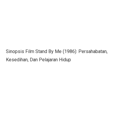
Lebih dari Perawat, Jasa Caregiver Bawa Harapan
Teknologi Indonesia dan Bursa Asia Kompak Naik, Ini
5 Fakta Menarik Burung Grey Junglefowl, Simbol Kebe
Di Balik Kenaikan Bunga Deposito Dolar
Pesan ORI028 di bank bjb, Investasi Dijamin Negara
Sinopsis Film Stand By Me (1986): Persahabatan,
Kesedihan, Dan Pelajaran Hidup
Rokok: Antara Ekonomi dan Kesehatan, Pilihan Menke
4 Fakta Menarik Orchid Dottyback, Ikan Pembohong T
6 Cara Tetap Bugar Meski Sibuk di Meja Kerja, Coba S
Jadwal Gym Pemula untuk Massa Otot, Efektif dan Mud
5 Fakta Menarik & Sinopsis Film ‘Dopamin’, Cinta di 
5 Fakta Menakjubkan Rasi Orion, Mulai dari Supernov