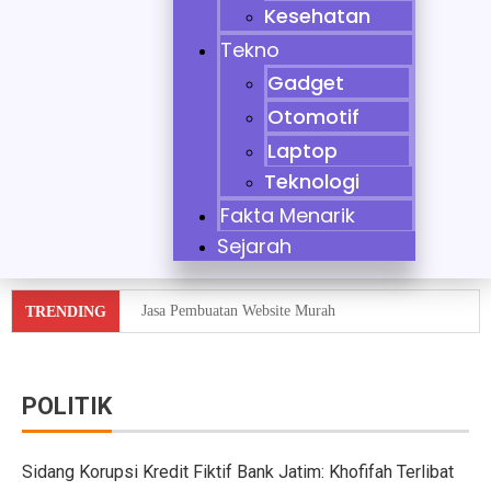
Kesehatan
Tekno
Gadget
Otomotif
Laptop
Teknologi
Fakta Menarik
Sejarah
Jasa Pembuatan Website Murah
TRENDING
Tidak Bisa Menjaga Sikap, Nikita Mirzani Dituntut 11 
10 Mobil Klasik yang Jadi Incaran Kolektor
POLITIK
Jaecoo J8 vs Hyundai Santa Fe Hybrid vs Mazda CX-60
Sidang Korupsi Kredit Fiktif Bank Jatim: Khofifah Terlibat
Pebisnis Diler Prediksi Penjualan Mobil 2025 Turun da