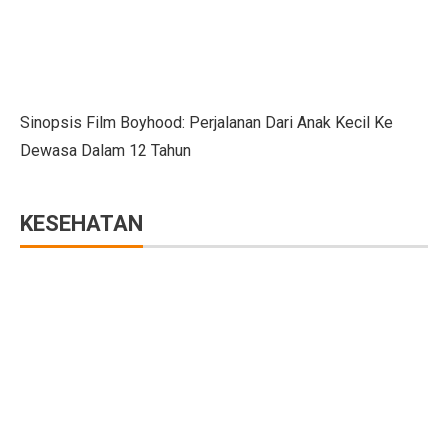
Vivo dan APR Gagal Beli BBM Impor dari Pertamina
5 Fakta Menarik Zvartnots, Katedral yang Hancur Akib
Alasan Joko Anwar Pilih Sutradara Muda untuk Film B
Sinopsis Film Boyhood: Perjalanan Dari Anak Kecil Ke
Mobil Listrik Tanpa Perlu Dicas? Daihatsu Rocky Hyb
Dewasa Dalam 12 Tahun
Bisakah Mencukur Bulu Kemaluan Sampai Bersih? Ini 
5 Latihan Gym yang Mudah Dilihat Tapi Sulit Dilakuka
KESEHATAN
6 Perbedaan Bisnis dan Kewirausahaan Sejati
5 Jenis Surat Bisnis yang Harus Diketahui Pebisnis
5 Kodok Unik dengan Duri Langka dari Genus Bufo
Mengapa Perang Jadi Awal Lahirnya Negara Baru?
Net Sell Asing Besar, Ini Outlook IHSG Hingga Akhir T
5 Fakta Menakjubkan Vicuña, Hewan Andes yang Lebih