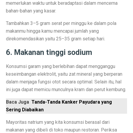
Prakiraan Cuaca Kaltara 2 Oktober 2025: Cerah Berawa
memerlukan waktu untuk beradaptasi dalam mencerna
bahan-bahan yang kasar.
Tropic Warm: Teknologi EIGER Jaga Tubuh Tetap Hanga
Tambahkan 3–5 gram serat per minggu ke dalam pola
Lokasi Syuting Film Indonesia yang Jadi Wisata, Terma
makanmu hingga kamu mencapai jumlah yang
Bagian 2 – Jika PKI Menang 30 September: Negeri Bar
direkomendasikan yaitu 25–35 gram setiap hari.
5 Fakta Menarik Doha, Kota Mewah di Tengah Timur 
6. Makanan tinggi sodium
5 Tips Sukses Buka Usaha di Rest Area Saat Akhir Peka
Konsumsi garam yang berlebihan dapat mengganggu
Gempa 6,9 Magnitudo Filipina Tewarkan 69 Jiwa
keseimbangan elektrolit, yaitu zat mineral yang berperan
dalam menjaga fungsi otot secara optimal. Selain itu, hal
Ini yang Harus Kamu Lakukan Saat Bantu Persalinan Da
ini juga dapat memicu munculnya kram dan perut kembung.
Waspadai Hujan Petir di Jabar dalam Dua Hari Mendata
Baca Juga
Tanda-Tanda Kanker Payudara yang
RUU P2SK Disahkan di Paripurna DPR Hari Ini
Sering Diabaikan
5 Perbedaan Utama Lembaga Keuangan Syariah dan Ko
Mayoritas natrium yang kita konsumsi berasal dari
makanan yang dibeli di toko maupun restoran. Periksa
BAIC BJ30 Hybrid Jadi Sorotan GIIAS Bandung 2025,