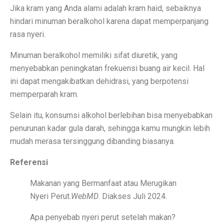
Jika kram yang Anda alami adalah kram haid, sebaiknya
Berapa Lama Info GTK Kode 02 Berubah ke 16 TPG Tr
hindari minuman beralkohol karena dapat memperpanjang
rasa nyeri.
UU BUMN Disahkan, Puan Waspadai Kekuasaan Tumpa
Jangan Lakukan 5 Kebiasaan Ini, Bisa Bikin Kamu Misk
Minuman beralkohol memiliki sifat diuretik, yang
menyebabkan peningkatan frekuensi buang air kecil. Hal
Indonesia Kekurangan Kebijakan Publik Berkualitas, Tan
ini dapat mengakibatkan dehidrasi, yang berpotensi
memperparah kram.
Gelar dan Pendidikan Presiden Indonesia: Dari Soekar
PMKRI Demo di Kantor Bupati TTU, Minta Realisasi B
Selain itu, konsumsi alkohol berlebihan bisa menyebabkan
penurunan kadar gula darah, sehingga kamu mungkin lebih
Gaza Dikuasai atau Bebas? Ini 20 Poin Rencana Perda
mudah merasa tersinggung dibanding biasanya.
Daftar Nama Pejabat Lengkap ! Walikota Jambi Maulana
Referensi
Pegiat Bank Sampah Bali Terkejut dengan Larangan A
Makanan yang Bermanfaat atau Merugikan
Profil Lukmanul Hakim, Ketua MUI Ekonomi yang Wafa
Nyeri Perut.
WebMD
. Diakses Juli 2024.
Harga Saham BBCA Anjlok, Ini Kinerja dan Prediksi An
Apa penyebab nyeri perut setelah makan?