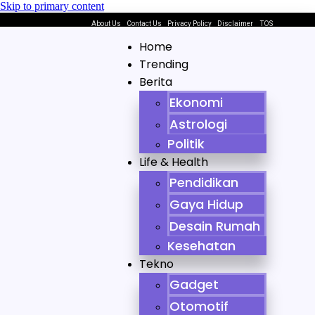
Skip to primary content
About Us
Contact Us
Privacy Policy
Disclaimer
TOS
Home
Trending
Berita
Ekonomi
Astrologi
Politik
Life & Health
Pendidikan
Gaya Hidup
Desain Rumah
Kesehatan
Tekno
Gadget
Otomotif