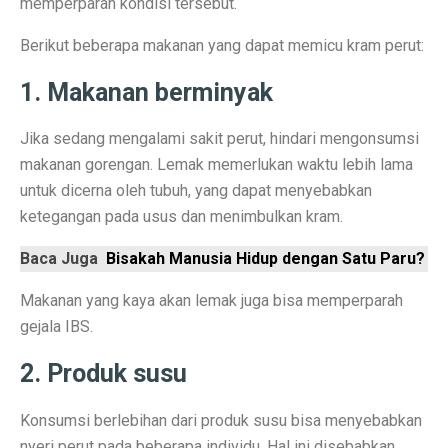
memperparah kondisi tersebut.
Ramalan Zodiak Libra dan Scorpio 2 Oktober 2025: Cin
Berikut beberapa makanan yang dapat memicu kram perut:
Sentimen Konsumen Menurun: Indeks Kepercayaan dan
1. Makanan berminyak
Ramalan Jawa: 7 Weton Siap Bawa Kekayaan di Oktobe
Jika sedang mengalami sakit perut, hindari mengonsumsi
Semua Weton Jawa Beruntung! Energi Rezeki Tersembu
makanan gorengan. Lemak memerlukan waktu lebih lama
untuk dicerna oleh tubuh, yang dapat menyebabkan
Cara Pintar Memilih Tenor KPR dengan Bunga Rendah 
ketegangan pada usus dan menimbulkan kram.
7 Jenis Pembelian yang Masih Terasa Memboroskan Ba
Baca Juga
Bisakah Manusia Hidup dengan Satu Paru?
Ketua Freeport Berbicara Proyeksi Produksi Katoda da
Makanan yang kaya akan lemak juga bisa memperparah
Angkutan Barang Udara Menurun, Harga Tinggi Jadi P
gejala IBS.
Pemprov Jabar Jamin Rp 50 Triliun BGN Tetap di Dae
2. Produk susu
Saham Ayam Goreng Salim (FAST) Melonjak Dua Kali 
Konsumsi berlebihan dari produk susu bisa menyebabkan
Ramalan Zodiak Aquarius dan Pisces 2 Oktober 2025: K
nyeri perut pada beberapa individu. Hal ini disebabkan