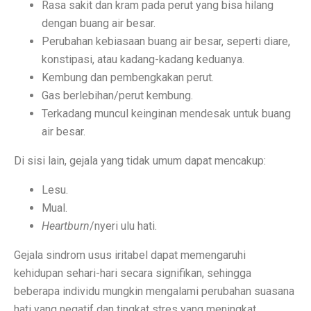
Rasa sakit dan kram pada perut yang bisa hilang
Permintaan Batubara Diperkirakan Pulih di Akhir Tahun
dengan buang air besar.
10 Film Horor Tersembunyi yang Harus Ditonton Saat 
Perubahan kebiasaan buang air besar, seperti diare,
konstipasi, atau kadang-kadang keduanya.
WIFI, TLKM dan DSSA Bersaing di Lelang Frekuensi
Kembung dan pembengkakan perut.
Lomba Pesawat Tempur Generasi Kelima Dimulai, Foto
Gas berlebihan/perut kembung.
Terkadang muncul keinginan mendesak untuk buang
Harga Naik Terus, Cek Saham Lapis Kedua yang Masi
air besar.
Jika Benci Panggilan Telepon Tapi Suka Pesan Teks, And
Di sisi lain, gejala yang tidak umum dapat mencakup:
Saham Bank Besar Turun Bersama, Ini Rekomendasinya
Lesu.
5 Fakta Menarik Kota Gjirokastër, Penuh Bangunan Bat
Mual.
Heartburn
/nyeri ulu hati.
12 Fakta Menarik Batik yang Ditetapkan UNESCO Sel
Gejala sindrom usus iritabel dapat memengaruhi
Era Baru TKDN: Menggabungkan Deregulasi dan Perlin
kehidupan sehari-hari secara signifikan, sehingga
Penelitian: Asam Laut Meningkat, Pengaruh pada Gigi 
beberapa individu mungkin mengalami perubahan suasana
hati yang negatif dan tingkat stres yang meningkat.