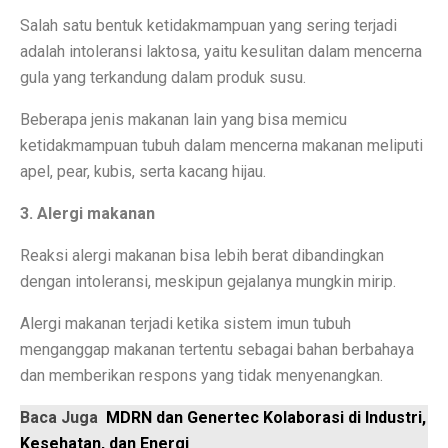
Salah satu bentuk ketidakmampuan yang sering terjadi
Perbandingan ADV160 vs Nmax 155, Lihat Spesifikasi
adalah intoleransi laktosa, yaitu kesulitan dalam mencerna
7 HP Flagship Android Terkencang 2025, Bukan Hanya 
gula yang terkandung dalam produk susu.
Air Minum Biru: Inovasi Teknologi yang Buka Peluang
Beberapa jenis makanan lain yang bisa memicu
ketidakmampuan tubuh dalam mencerna makanan meliputi
Gaming Lancar Tanpa Ngelag, Infinix GT 30 Jadi Solus
apel, pear, kubis, serta kacang hijau.
Amazfit Buka Store Pertama di Indonesia, Luncurkan T
3. Alergi makanan
Siap Kalahkan Samsung S25 FE, 3 HP Kamera Telephot
Reaksi alergi makanan bisa lebih berat dibandingkan
Elon Musk Jadi Orang Kaya Pertama Dunia dengan Rp 8
dengan intoleransi, meskipun gejalanya mungkin mirip.
3 Rekomendasi HP Spek Gahar Harga Terjangkau di Ok
Alergi makanan terjadi ketika sistem imun tubuh
TECNO Pova 6 Pro 5G: Gaming Murah dengan Koneks
menganggap makanan tertentu sebagai bahan berbahaya
dan memberikan respons yang tidak menyenangkan.
Perbandingan Vivo Y28, Y03t, dan X100: HP Favoritm
Baca Juga
MDRN dan Genertec Kolaborasi di Industri,
Pesan Awal iPhone 17 Mulai Oktober–November 2025
Kesehatan, dan Energi