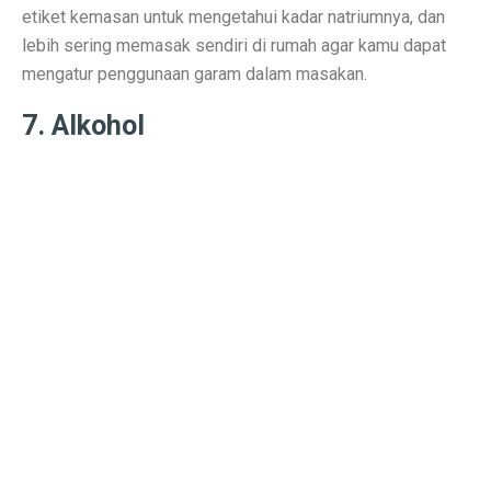
etiket kemasan untuk mengetahui kadar natriumnya, dan
Nasib Negara Paling Terdampak Perubahan Iklim di CO
lebih sering memasak sendiri di rumah agar kamu dapat
mengatur penggunaan garam dalam masakan.
Maju Pesat Teknologi, Kecerdasan Buatan Jadi Jawaba
7. Alkohol
Dialog Interaktif LLBK Kupang: Muhaimin Usung NTT 
20 Jawaban Ekonomi Kelas 11 Halaman 30 Bab 2: Peng
223 Aktivis Internasional Ditahan Israel di Jalur Gaza
Mengapa Suku Bunga Jadi Petunjuk Utama Investor Sepe
DPR Tetapkan RUU Kepariwisataan Jadi UU
RUU P2SK: Dampak Evaluasi DPR pada BI, OJK, dan
10 Aturan Buffett: Gen Z Bisa Mandiri dan Cuan Maksi
Kepala BGN Tak Hentikan MBG Meski Banyak Keracuna
Trump Teken Perintah Eksekutif, Bela Qatar Mati-matia