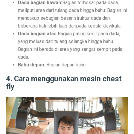
Dada bagian bawah:
Bagian terbesar pada dada,
Contoh Soal Matematika SMA Lengkap dengan Pembah
meliputi area dari tulang dada hingga bahu. Bagian ini
mencakup sebagian besar struktur dada dan
Ternyata Ini Rasanya Punya Interpreter AI di Telinga
beberapa kali lebih luas daripada kepala klavikula.
Realme 15 Pro 5G Jadi Smartphone Turnamen MLBB M
Dada bagian atas:
Bagian paling kecil pada dada,
yang meluas dari tulang selangka hingga bahu.
IMX 2025 Dimulai 10 Oktober 2025, Hadirkan Tokoh d
Bagian ini berada di area yang sangat sempit pada
PGE Dorong Inovasi Energi Panas Bumi Capai 3 GW M
dada.
Bahu depan:
Bagian depan bahu.
Elon Musk Pecahkan Rekor Kekayaan, Jadi Orang Perta
4. Cara menggunakan mesin chest
Jangan Lupa Cek Pesanan Online, Ini 7 Sifat Psikologis
fly
Proyek Meta Raksasa: Pusat Data AI Seluas 70 Lapan
Cuaca Bangka Belitung Memasuki Musim Hujan 2025, 
HP Stylish dengan Fitur Lengkap? TECNO Spark 20 Pr
Pahami Perbedaan Kesehatan Baterai dan Cycle Count d