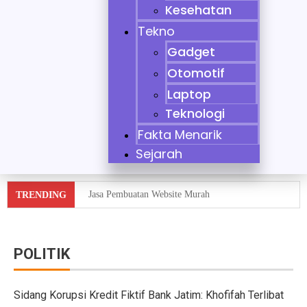
Kesehatan
Tekno
Gadget
Otomotif
Laptop
Teknologi
Fakta Menarik
Sejarah
Jasa Pembuatan Website Murah
TRENDING
Tidak Bisa Menjaga Sikap, Nikita Mirzani Dituntut 11 
10 Mobil Klasik yang Jadi Incaran Kolektor
POLITIK
Jaecoo J8 vs Hyundai Santa Fe Hybrid vs Mazda CX-60
Sidang Korupsi Kredit Fiktif Bank Jatim: Khofifah Terlibat
Pebisnis Diler Prediksi Penjualan Mobil 2025 Turun da