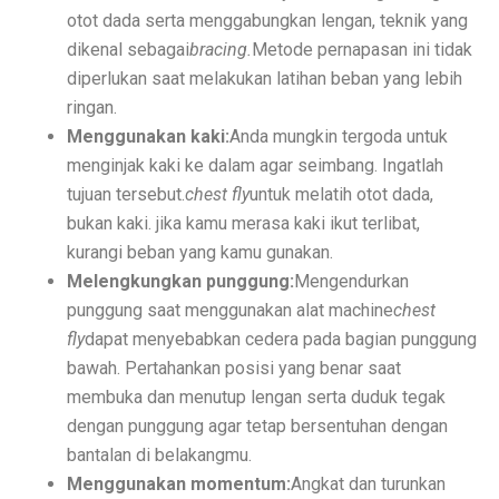
otot dada serta menggabungkan lengan, teknik yang
Ramalan Zodiak Libra dan Scorpio 2 Oktober 2025: Cin
dikenal sebagai
bracing.
Metode pernapasan ini tidak
diperlukan saat melakukan latihan beban yang lebih
Sentimen Konsumen Menurun: Indeks Kepercayaan dan
ringan.
Ramalan Jawa: 7 Weton Siap Bawa Kekayaan di Oktobe
Menggunakan kaki:
Anda mungkin tergoda untuk
menginjak kaki ke dalam agar seimbang. Ingatlah
Semua Weton Jawa Beruntung! Energi Rezeki Tersembu
tujuan tersebut.
chest fly
untuk melatih otot dada,
Cara Pintar Memilih Tenor KPR dengan Bunga Rendah 
bukan kaki. jika kamu merasa kaki ikut terlibat,
kurangi beban yang kamu gunakan.
7 Jenis Pembelian yang Masih Terasa Memboroskan Ba
Melengkungkan punggung:
Mengendurkan
Ketua Freeport Berbicara Proyeksi Produksi Katoda da
punggung saat menggunakan alat machine
chest
fly
dapat menyebabkan cedera pada bagian punggung
Angkutan Barang Udara Menurun, Harga Tinggi Jadi P
bawah. Pertahankan posisi yang benar saat
membuka dan menutup lengan serta duduk tegak
Pemprov Jabar Jamin Rp 50 Triliun BGN Tetap di Dae
dengan punggung agar tetap bersentuhan dengan
Saham Ayam Goreng Salim (FAST) Melonjak Dua Kali 
bantalan di belakangmu.
Menggunakan momentum:
Angkat dan turunkan
Ramalan Zodiak Aquarius dan Pisces 2 Oktober 2025: K