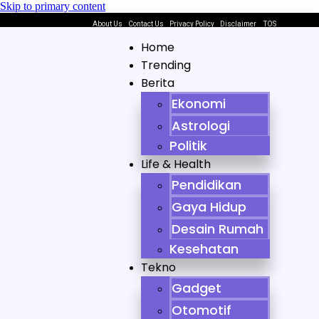
Skip to primary content
About Us
Contact Us
Privacy Policy
Disclaimer
TOS
Home
Trending
Berita
Ekonomi
Astrologi
Politik
Life & Health
Pendidikan
Gaya Hidup
Desain Rumah
Kesehatan
Tekno
Gadget
Otomotif