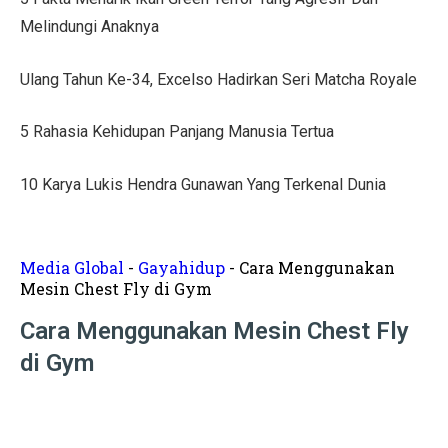
Tips Menata Hiasan Dinding untuk Ruang Tamu Estetis
Melindungi Anaknya
Pasien Konsultasi Kesehatan ke AI? Ini Tanggapan Dokt
Ulang Tahun Ke-34, Excelso Hadirkan Seri Matcha Royale
5 Cara Memperbaiki Tembok Retak dengan Efisien!
5 Rahasia Kehidupan Panjang Manusia Tertua
Harga Kusen UPVC vs Aluminium, Ketahui Perbedaann
Tanda-Tanda Kanker Payudara yang Sering Diabaikan
10 Karya Lukis Hendra Gunawan Yang Terkenal Dunia
Hasil MotoGP Jepang 2025: Marc Marquez Juara Dunia
Tren Rumah Scandinavian: Ciri Khas dan Aturan Desai
Media Global
-
Gayahidup
-
Cara Menggunakan
Mesin Chest Fly di Gym
Anti Ribet, Gaya Hias Dinding Modern dari Stik Es Kr
Cara Menggunakan Mesin Chest Fly
Idaman! 10 Desain Wajib untuk Rumah Sempit
di Gym
5 Cara Menyemprot Dinding Basah agar Rapi dan Awet!
Mewah dan Megah, 10 Rumah Terbesar di Dunia!