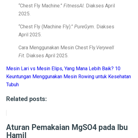
“Chest Fly Machine.”
FitnessAI.
Diakses April
Prakiraan Cuaca Palembang Hari Ini, Hujan Siang Hari
2025.
7 Shio yang Jalannya Kaya Terbuka, Mulai 3 Oktober 
“Chest Fly (Machine Fly).”
PureGym.
Diakses
5 Fakta Menarik Sejarah Kota Boston, Pusat Revolusi 
April 2025.
Adu Sengit Grup Astra, Triputra & Saratoga dalam Bis
Cara Menggunakan Mesin Chest Fly.
Verywell
Fit
. Diakses April 2025.
50 Ucapan Selamat Hari Batik Nasional 2025 yang Pen
4 Fakta Menarik Etnis Han, Penemu Kertas dan Tes C
Mesin Lari vs Mesin Elips, Yang Mana Lebih Baik?
10
Keuntungan Menggunakan Mesin Rowing untuk Kesehatan
Film Rangga & Cinta, Kebangkitan Ada Apa Dengan Ci
Tubuh
Kisah Cinta Enzy Storia dan Suami Diplomat yang Kem
Related posts:
Sinopsis Film Spotlight 2015: Kekuatan Jurnalisme y
Sinopsis Film Stand By Me (1986): Persahabatan, Kesed
Aturan Pemakaian MgSO4 pada Ibu
Sinopsis Film Boyhood: Perjalanan dari Anak Kecil ke
Hamil