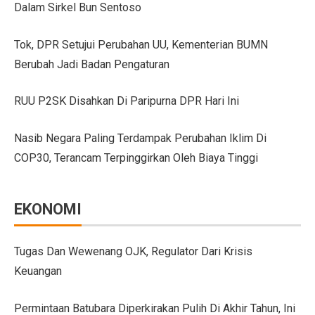
Dalam Sirkel Bun Sentoso
GIIAS Bandung 2025 Tampilkan 18 Merek Kendaraan Ba
Tok, DPR Setujui Perubahan UU, Kementerian BUMN
GIIAS Bandung 2025: Sinergi Pemerintah, Industri, da
Berubah Jadi Badan Pengaturan
Lebih Banyak Pilihan, Ini Keunggulan V-belt Aftermark
RUU P2SK Disahkan Di Paripurna DPR Hari Ini
Trio Unggulan Suzuki di GIIAS Bandung 2025: Jimny 
Nasib Negara Paling Terdampak Perubahan Iklim Di
Daihatsu Rocky Diluncurkan di GIIAS: SUV Kompak d
COP30, Terancam Terpinggirkan Oleh Biaya Tinggi
Hyundai Akan Rilis Mobil Listrik Baru Tahun Ini
Arista Bawa Farizon, Mobil Niaga Listrik yang Siap 
EKONOMI
28 Kendaraan Perusahaan di Aceh Tamiang Pakai Pelat
Pengalaman Pertama Mengemudi Jaecoo J8, SUV Prem
Tugas Dan Wewenang OJK, Regulator Dari Krisis
Keuangan
GIIAS Bandung 2025: Komitmen Gaikindo Dukung Pe
Persaingan BMW dan Mercedes-Benz Hadapi Bebas Bea
Permintaan Batubara Diperkirakan Pulih Di Akhir Tahun, Ini