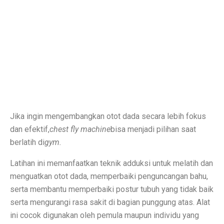
Inspirasi Warna Cat Pagar yang Elegan dan Pasti Sukses
Tips Pemasangan Plafon PVC Rangka Hollow Modern
8 Ciri Rumah Tropis Sederhana: Hunian Asri, Sejuk, 
Keunggulan dan Kekurangan Plafon PVC yang Harus Di
Literasi AI Jadi Dasar Penting bagi Talent Digital
Studi: Risiko Penyakit Jantung Terkait Hampir Semua 
Jika ingin mengembangkan otot dada secara lebih fokus
5 Ciri Interior Rumah Scandinavian yang Sederhana da
dan efektif,
chest fly
machine
bisa menjadi pilihan saat
berlatih di
gym.
Tugas dan Wewenang OJK, Regulator dari Krisis Keua
Latihan ini memanfaatkan teknik adduksi untuk melatih dan
5 Fakta Menarik Ikan Green Terror yang Agresif dan M
menguatkan otot dada, memperbaiki penguncangan bahu,
5 Rekomendasi Film Park Chan Wook yang Harus Dito
serta membantu memperbaiki postur tubuh yang tidak baik
serta mengurangi rasa sakit di bagian punggung atas. Alat
Ulang Tahun ke-34, Excelso Hadirkan Seri Matcha Roy
ini cocok digunakan oleh pemula maupun individu yang