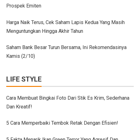
Prospek Emiten
Citroen C3 Sport dan Jeep Gladiator Meluncur di GII
Uji Coba Mobil SUV JAECOO J8 SHS ARDIS di ISDC
Harga Naik Terus, Cek Saham Lapis Kedua Yang Masih
Menguntungkan Hingga Akhir Tahun
Jeep Gladiator Sport Tampil di GIIAS Bandung 2025
GIIAS Bandung 2025: Konsistensi 54 Tahun Toyota Mela
Saham Bank Besar Turun Bersama, Ini Rekomendasinya
Kamis (2/10)
Petualangan Motor Baru! Kove 350F 344cc Dirilis, Liha
Toyota Avanza, Teman Perjalanan Jauh dengan Pembar
LIFE STYLE
7 Ide Pagar Bambu Sederhana untuk Rumah Tropis
10 Model Batu Alam Dinding Minimalis Terbaru
Cara Membuat Bingkai Foto Dari Stik Es Krim, Sederhana
Dan Kreatif!
Ternyata Mudah, Ini 5 Cara Pasang Wallpaper Dinding S
Cara Membuat Bingkai Foto dari Stik Es Krim, Sederha
5 Cara Memperbaiki Tembok Retak Dengan Efisien!
Denah Rumah 6×12 Panjang, Hunian Nyaman Tanpa Ri
5 Fakta Menarik Ikan Green Terror Yang Agresif Dan