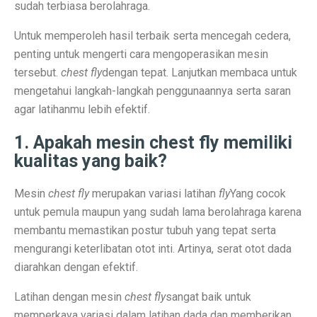
Terapi Ginjal dengan Teknologi Cuci Darah Terbaru
sudah terbiasa berolahraga.
5 Rahasia Kehidupan Panjang Manusia Tertua
Untuk memperoleh hasil terbaik serta mencegah cedera,
penting untuk mengerti cara mengoperasikan mesin
10 Karya Lukis Hendra Gunawan yang Terkenal Dunia
tersebut.
chest fly
dengan tepat. Lanjutkan membaca untuk
Casa Modena, Kafe Rumah yang Nyaman di Modena x 
mengetahui langkah-langkah penggunaannya serta saran
agar latihanmu lebih efektif.
Desain Rumah Minimalis, Tampilan Menarik!
1. Apakah mesin chest fly memiliki
Prakiraan Cuaca OKU Timur 2 Oktober 2025: Martapura
kualitas yang baik?
Lukisan Raden Saleh: Ikon Seni Nusantara
Mesin
chest fly
merupakan variasi latihan
fly
Yang cocok
Mengungkap Pengalaman Suara Hebat di Galaxy Buds 
untuk pemula maupun yang sudah lama berolahraga karena
Laptop Lokal Harga 2 Jutaan dengan Spesifikasi Gahar
membantu memastikan postur tubuh yang tepat serta
mengurangi keterlibatan otot inti. Artinya, serat otot dada
Rahasia iPhone 17 Pro Max Tahan Panas: Teknologi SS
diarahkan dengan efektif.
Detoks Digital untuk Gen Z, Tenangkan Pikiran?
Latihan dengan mesin
chest fly
sangat baik untuk
5 HP Android Tercepat 2025 dengan Snapdragon 8 Elit
memperkaya variasi dalam latihan dada dan memberikan