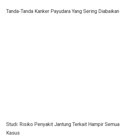
Tanda-Tanda Kanker Payudara Yang Sering Diabaikan
Gen Z Pilih Keseimbangan Kerja dan Hidup, Tidak Min
Kerugian Banjir Jakarta Capai Rp 1,6 Triliun, Teknologi
Musyarakah: Pengertian, Jenis, Syarat, dan Contoh
4 Shio Bangkit dari Keterpurukan Ekonomi di Oktober 
Anak Terkena Influenza A dan B: Kenali Gejala, Tanda
Bisakah Manusia Hidup dengan Satu Paru?
Dari Kelas, Guru Bawa Perjuangan Tragedi Kanjuruhan
5 Kesalahan Umum yang Harus Dihindari Saat Latihan
Mengapa Manusia Lupa Masa Kecil?
Film Korea Paling Cepat Capai 1 Juta Penonton Tahun 
Studi: Risiko Penyakit Jantung Terkait Hampir Semua
Kasus
Serangan Burung Jagal Punggung Hitam yang Mematik