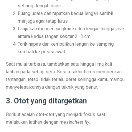
setinggi tengah dada.
Perbandingan ADV160 vs Nmax 155, Lihat Spesifikasi
Buang udara dan rapatkan kedua lengan sambil
7 HP Flagship Android Terkencang 2025, Bukan Hanya 
menjaga agar tetap lurus.
Lanjutkan mengencangkan kedua lengan hingga jarak
Air Minum Biru: Inovasi Teknologi yang Buka Peluang
antara kedua tangan sekitar 2–3 cm.
Tarik napas dan kembalikan lengan ke samping,
Gaming Lancar Tanpa Ngelag, Infinix GT 30 Jadi Solus
kembali ke posisi awal.
Amazfit Buka Store Pertama di Indonesia, Luncurkan T
Saat mulai terbiasa, tambahkan satu hingga lima kali
Siap Kalahkan Samsung S25 FE, 3 HP Kamera Telephot
latihan pada setiap sesi. Sesi terakhir harus memberikan
tantangan, tetapi tidak terlalu berat sehingga kamu mampu
Elon Musk Jadi Orang Kaya Pertama Dunia dengan Rp 8
menyelesaikannya dengan teknik yang benar.
3 Rekomendasi HP Spek Gahar Harga Terjangkau di Ok
3. Otot yang ditargetkan
TECNO Pova 6 Pro 5G: Gaming Murah dengan Koneks
Berikut adalah otot-otot yang menjadi fokus saat
Perbandingan Vivo Y28, Y03t, dan X100: HP Favoritm
melakukan latihan dengan mesin
chest fly:
Pesan Awal iPhone 17 Mulai Oktober–November 2025