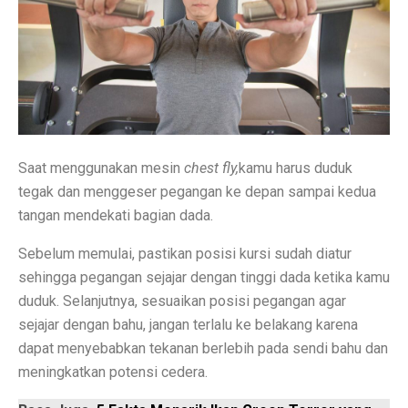
Permintaan Batubara Diperkirakan Pulih di Akhir Tahun
10 Film Horor Tersembunyi yang Harus Ditonton Saat 
WIFI, TLKM dan DSSA Bersaing di Lelang Frekuensi
Lomba Pesawat Tempur Generasi Kelima Dimulai, Foto
Harga Naik Terus, Cek Saham Lapis Kedua yang Masi
Saat menggunakan mesin
chest fly,
kamu harus duduk
tegak dan menggeser pegangan ke depan sampai kedua
Jika Benci Panggilan Telepon Tapi Suka Pesan Teks, And
tangan mendekati bagian dada.
Saham Bank Besar Turun Bersama, Ini Rekomendasinya
Sebelum memulai, pastikan posisi kursi sudah diatur
5 Fakta Menarik Kota Gjirokastër, Penuh Bangunan Bat
sehingga pegangan sejajar dengan tinggi dada ketika kamu
duduk. Selanjutnya, sesuaikan posisi pegangan agar
12 Fakta Menarik Batik yang Ditetapkan UNESCO Sel
sejajar dengan bahu, jangan terlalu ke belakang karena
Era Baru TKDN: Menggabungkan Deregulasi dan Perlin
dapat menyebabkan tekanan berlebih pada sendi bahu dan
meningkatkan potensi cedera.
Penelitian: Asam Laut Meningkat, Pengaruh pada Gigi 