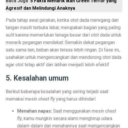
Baca Juga
5 Fakta Menarik Ikan Green Terror yang
6 Aplikasi Sadap WhatsApp Anak Tersembunyi dan Prak
Agresif dan Melindungi Anaknya
Apa Itu Obesitas Sentral? Waspada Perut Buncit!
Pada tahap awal gerakan, ketika otot dada meregang dan
Apa Itu ‘Bayi Karnivora’? Tren Mencurigakan dari Ahli
tangan masih terbuka lebar, merupakan bagian yang paling
sulit karena memerlukan tenaga besar dari otot dada untuk
5 Fakta Penting Sebelum Pasar Dibuka
menarik pegangan mendekat. Semakin dekat pegangan
7 Tanda Awal Rabies yang Sering Diabaikan
satu sama lain, beban akan terasa lebih ringan. Di fase ini,
usahakan untuk mengencangkan dan mendorong otot dada
Uni Eropa Umumkan Pajak Karbon Lintas Batas Perta
agar otot tetap aktif dan latihan menjadi lebih efektif.
Unduh Lagu Waste No Time (OST Asmara Gen Z) MP
5. Kesalahan umum
Spesifikasi dan Harga Mitsubishi Pajero Sport Terba
Berikut beberapa kesalahan yang sering terjadi saat
Rekomendasi Teknikal Saham ASSA, ARCI, BWPT dari 
memakai mesin
chest fly
yang harus dihindari:
Strategi Buffett: Kelola Uang Tanpa Rugi di 2025
Menahan napas:
Saat menggunakan mesin
chest
Cara Jadi Jutawan ala Charlie Munger: 7 Langkah Efekt
fly
, kamu mungkin secara alami menghirup udara
dalam-dalam dan menahannya saat mengencangkan
Indeks Tabungan Konsumen Tumbuh Lemah di Septembe