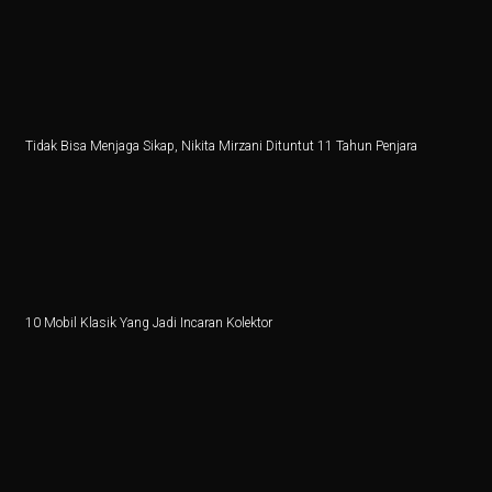
Ilmuwan Perempuan Indonesia Ciptakan Teknologi Atas
Penurunan 6,56 Persen Kinerja Impor pada Agustus 202
Alasan Pemerintah Lepaskan Pembatasan Impor Sapi
Tidak Bisa Menjaga Sikap, Nikita Mirzani Dituntut 11 Tahun Penjara
Aksi Wifi Usai Digenggam Hashim: Luncurkan Anak Pe
Cabai Merah Picu Kenaikan Inflasi 0,21 Persen pada S
5 Fakta Menarik Kota Mumbai, Ibu Kota Film Bollywoo
Film Sumber Daya Manusia: Eksplorasi Nawapol Thamro
10 Mobil Klasik Yang Jadi Incaran Kolektor
4 Tips Investasi Perak Jangka Panjang
Jantung di Sisi Kanan Dada: Apa Itu?
Kunci Jawaban Ekonomi Kelas 11 Halaman 30 Bab 2 K
Pemerintah Tutup, Ekonomi AS Kena Dampak Berantai