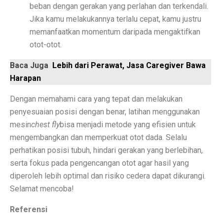
beban dengan gerakan yang perlahan dan terkendali.
Rute Trans Batam Koridor 2: Batam Center ke Tanjung
Jika kamu melakukannya terlalu cepat, kamu justru
memanfaatkan momentum daripada mengaktifkan
Bantuan Stimulus untuk Tingkatkan Ekonomi di Atas 
otot-otot.
Membangun Ekosistem Zakat untuk Kemakmuran Bang
Baca Juga
Lebih dari Perawat, Jasa Caregiver Bawa
Sidang Korupsi Kredit Fiktif Bank Jatim: Khofifah Terl
Harapan
Harga Saham COIN Melonjak 3.000% Sejak IPO, Pasar
Dengan memahami cara yang tepat dan melakukan
penyesuaian posisi dengan benar, latihan menggunakan
Tok, DPR Setujui Perubahan UU, Kementerian BUMN B
mesin
chest fly
bisa menjadi metode yang efisien untuk
Pengusaha Diminta Ikut Perkuat Restorasi Gambut di K
mengembangkan dan memperkuat otot dada. Selalu
perhatikan posisi tubuh, hindari gerakan yang berlebihan,
Ramalan Zodiak Aries dan Taurus 2 Oktober 2025: Cint
serta fokus pada pengencangan otot agar hasil yang
Asuransi Kaltim-Kaltara Mengalami Kontraksi, Literasi 
diperoleh lebih optimal dan risiko cedera dapat dikurangi.
Selamat mencoba!
Psikiater Tidak Cocok? Ini Tanda Kamu Butuh Pendapa
Referensi
Prakiraan Cuaca BMKG Hang Nadim Batam Hari Ini 2 