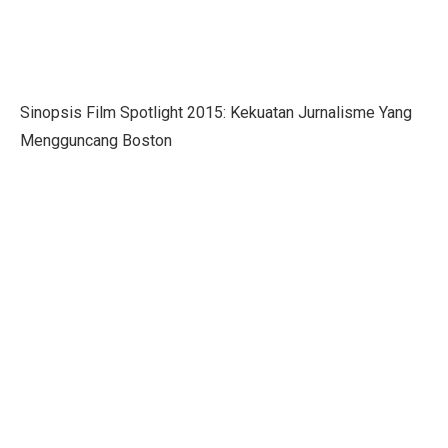
Menteri UMKM: Makan Bergizi Gratis Bisa Bangkitkan
Orang Terkaya Termuda di Usia 19 Tahun, Ini Asal Ke
LBH Surabaya Laporkan Kembali Tragedi Kanjuruhan 
Sinopsis Film Spotlight 2015: Kekuatan Jurnalisme Yang
Mengguncang Boston
Pilkada Pernah Larang Dinasti, Tapi Dihentikan MK
Ketua Umum IMI Percaya MotoGP 2025 Bawa Manfaat 
Tabel Lemak Tubuh Pria dan Wanita, Apakah Kamu Ide
Tabel Berat Badan Ideal Bayi Sesuai Panduan WHO
Berita Bahagia! Stasiun KRL JIS Siap Beroperasi Akhir
Jakarta Film Week 2025: Bangkitkan Energi Sinema dan 
10 Kota Dunia dengan Sewa Rumah Mahal, Nomor 4 Me
Penutupan AS Bikin Emas Berkilau, Melayang ke US$ 