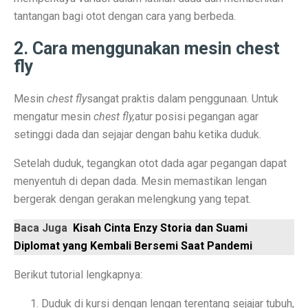
tantangan bagi otot dengan cara yang berbeda.
Laptop Murah 4 Jutaan untuk Pelajar Aktif, Tugas Lanc
2. Cara menggunakan mesin chest
Honda PCX160: Spesifikasi Mewah yang Membuat Ngil
fly
Pengguna Adobe Analytics, Waspada! Celah Ini Ancam
Mesin
chest fly
sangat praktis dalam penggunaan. Untuk
5 Fakta Menarik Kota Lalitpur, Kota Tua Penuh Kuil di
mengatur mesin
chest fly,
atur posisi pegangan agar
setinggi dada dan sejajar dengan bahu ketika duduk.
Xiaomi 15T vs Honor 400, Kamera Hebat di Bawah Rp6
Setelah duduk, tegangkan otot dada agar pegangan dapat
Perbandingan Xiaomi 15T vs 15T Pro: Spesifikasi dan H
menyentuh di depan dada. Mesin memastikan lengan
Revolusi Data: AI Mengubah Pengelolaan Informasi di E
bergerak dengan gerakan melengkung yang tepat.
Samsung Pertahankan Model Plus di Galaxy S26 Setel
Baca Juga
Kisah Cinta Enzy Storia dan Suami
Diplomat yang Kembali Bersemi Saat Pandemi
MDRN dan Genertec Kolaborasi di Industri, Kesehatan,
Workshop SOHIB Berkelas Kemkomdigi: Mengembangkan
Berikut tutorial lengkapnya:
Vivo Y03t vs X100: Perbandingan Harga dan Fitur!
Duduk di kursi dengan lengan terentang sejajar tubuh,