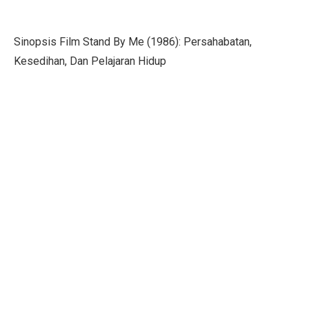
Pilih Saham Lapis Dua WIFI, IRSX, dan INET, Ini Rek
Mengungkap Kelemahan Industri Film Secara Terbuka
Sinopsis Film Stand By Me (1986): Persahabatan,
Kesedihan, Dan Pelajaran Hidup
Ekonom: Stimulus Kecil, Hanya Jaga Persepsi Pertumb
4 Dampak Negatif Cahaya Biru pada Kulit
100 Ucapan Selamat Hari Batik Nasional 2025 untuk C
Kinerja BUMA Internasional Grup (DOID) Terganggu, I
Sudah Saatnya Merancang Masa Depan Lansia
Siapa Saja yang Menemukan Mikroskop? Ini Fakta Men
7 Kesalahan Umum Anggaran Bulanan yang Rusak Keu
Tahu atau Tempe, Mana yang Lebih Baik untuk Turunk
Mid Caps Jadi Target, Analis Ungkap Strategi Efektif 