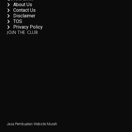
About Us
Contact Us
PDIP Percaya IKN Selesai 2027, Adian: 2028 Jadi Ibu K
Disclaimer
TOS
4 Fakta Menarik tentang Kota yang Ganti Nama untuk A
Privacy Policy
JOIN THE CLUB
Daftar Film Indonesia October 2025
7 Makanan dan Minuman yang Menyebabkan Kram Per
Pemerintah AS Lumpuh Akibat Krisis Politik: Layana
5 Aplikasi Trading Pro Terbaik Tahun 2025
5 Manfaat Tidur Tanpa CD dan BH, Sehat!
Harga Emas Hari Ini 1 Oktober 2025, Antam Kembali 
Merayakan 5 Tahun, Jakarta Film Week 2025, Nyalakan
Cara Menggunakan Mesin Chest Fly di Gym
Jasa Pembuatan Website Murah
IHSG Turun 0,21%, EMTK dan SCMA Melonjak Akibat