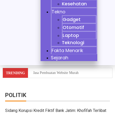
Kesehatan
Tekno
Gadget
Otomotif
Laptop
Teknologi
Fakta Menarik
Sejarah
Jasa Pembuatan Website Murah
TRENDING
Tidak Bisa Menjaga Sikap, Nikita Mirzani Dituntut 11 
10 Mobil Klasik yang Jadi Incaran Kolektor
POLITIK
Jaecoo J8 vs Hyundai Santa Fe Hybrid vs Mazda CX-60
Sidang Korupsi Kredit Fiktif Bank Jatim: Khofifah Terlibat
Pebisnis Diler Prediksi Penjualan Mobil 2025 Turun da