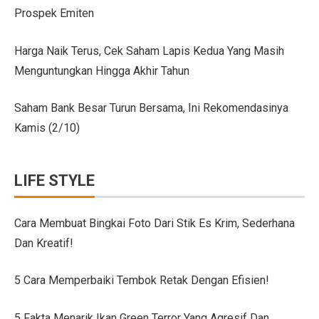
Prospek Emiten
Citroen C3 Sport dan Jeep Gladiator Meluncur di GII
Uji Coba Mobil SUV JAECOO J8 SHS ARDIS di ISDC
Harga Naik Terus, Cek Saham Lapis Kedua Yang Masih
Menguntungkan Hingga Akhir Tahun
Jeep Gladiator Sport Tampil di GIIAS Bandung 2025
GIIAS Bandung 2025: Konsistensi 54 Tahun Toyota Mela
Saham Bank Besar Turun Bersama, Ini Rekomendasinya
Kamis (2/10)
Petualangan Motor Baru! Kove 350F 344cc Dirilis, Liha
Toyota Avanza, Teman Perjalanan Jauh dengan Pembar
LIFE STYLE
7 Ide Pagar Bambu Sederhana untuk Rumah Tropis
10 Model Batu Alam Dinding Minimalis Terbaru
Cara Membuat Bingkai Foto Dari Stik Es Krim, Sederhana
Dan Kreatif!
Ternyata Mudah, Ini 5 Cara Pasang Wallpaper Dinding S
Cara Membuat Bingkai Foto dari Stik Es Krim, Sederha
5 Cara Memperbaiki Tembok Retak Dengan Efisien!
Denah Rumah 6×12 Panjang, Hunian Nyaman Tanpa Ri
5 Fakta Menarik Ikan Green Terror Yang Agresif Dan