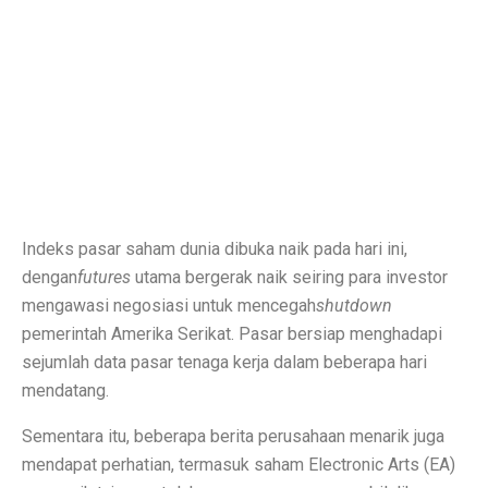
Inspirasi Warna Cat Pagar yang Elegan dan Pasti Sukses
Tips Pemasangan Plafon PVC Rangka Hollow Modern
8 Ciri Rumah Tropis Sederhana: Hunian Asri, Sejuk, 
Keunggulan dan Kekurangan Plafon PVC yang Harus Di
Literasi AI Jadi Dasar Penting bagi Talent Digital
Studi: Risiko Penyakit Jantung Terkait Hampir Semua 
Indeks pasar saham dunia dibuka naik pada hari ini,
5 Ciri Interior Rumah Scandinavian yang Sederhana da
dengan
futures
utama bergerak naik seiring para investor
mengawasi negosiasi untuk mencegah
shutdown
Tugas dan Wewenang OJK, Regulator dari Krisis Keua
pemerintah Amerika Serikat. Pasar bersiap menghadapi
sejumlah data pasar tenaga kerja dalam beberapa hari
5 Fakta Menarik Ikan Green Terror yang Agresif dan M
mendatang.
5 Rekomendasi Film Park Chan Wook yang Harus Dito
Sementara itu, beberapa berita perusahaan menarik juga
Ulang Tahun ke-34, Excelso Hadirkan Seri Matcha Roy
mendapat perhatian, termasuk saham Electronic Arts (EA)