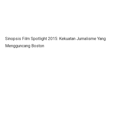
Menteri UMKM: Makan Bergizi Gratis Bisa Bangkitkan
Orang Terkaya Termuda di Usia 19 Tahun, Ini Asal Ke
LBH Surabaya Laporkan Kembali Tragedi Kanjuruhan 
Pilkada Pernah Larang Dinasti, Tapi Dihentikan MK
Sinopsis Film Spotlight 2015: Kekuatan Jurnalisme Yang
Mengguncang Boston
Ketua Umum IMI Percaya MotoGP 2025 Bawa Manfaat 
Tabel Lemak Tubuh Pria dan Wanita, Apakah Kamu Ide
Tabel Berat Badan Ideal Bayi Sesuai Panduan WHO
Berita Bahagia! Stasiun KRL JIS Siap Beroperasi Akhir
Jakarta Film Week 2025: Bangkitkan Energi Sinema dan 
10 Kota Dunia dengan Sewa Rumah Mahal, Nomor 4 Me
Penutupan AS Bikin Emas Berkilau, Melayang ke US$ 