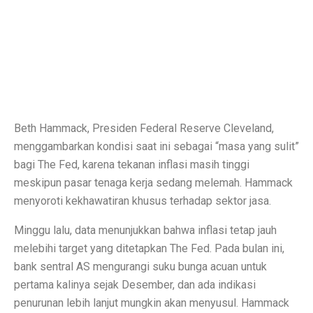
Permintaan Batubara Diperkirakan Pulih di Akhir Tahun
10 Film Horor Tersembunyi yang Harus Ditonton Saat 
WIFI, TLKM dan DSSA Bersaing di Lelang Frekuensi
Lomba Pesawat Tempur Generasi Kelima Dimulai, Foto
Harga Naik Terus, Cek Saham Lapis Kedua yang Masi
Beth Hammack, Presiden Federal Reserve Cleveland,
menggambarkan kondisi saat ini sebagai “masa yang sulit”
Jika Benci Panggilan Telepon Tapi Suka Pesan Teks, And
bagi The Fed, karena tekanan inflasi masih tinggi
Saham Bank Besar Turun Bersama, Ini Rekomendasinya
meskipun pasar tenaga kerja sedang melemah. Hammack
menyoroti kekhawatiran khusus terhadap sektor jasa.
5 Fakta Menarik Kota Gjirokastër, Penuh Bangunan Bat
Minggu lalu, data menunjukkan bahwa inflasi tetap jauh
12 Fakta Menarik Batik yang Ditetapkan UNESCO Sel
melebihi target yang ditetapkan The Fed. Pada bulan ini,
Era Baru TKDN: Menggabungkan Deregulasi dan Perlin
bank sentral AS mengurangi suku bunga acuan untuk
pertama kalinya sejak Desember, dan ada indikasi
Penelitian: Asam Laut Meningkat, Pengaruh pada Gigi 
penurunan lebih lanjut mungkin akan menyusul. Hammack