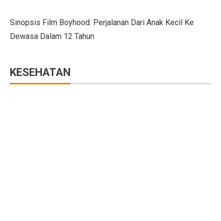
4 Manfaat Literasi Keuangan Awal, Wajib Ketahui!
Sinopsis Film Boyhood: Perjalanan Dari Anak Kecil Ke
Kemendag Hukum Dua Koperasi Pelanggar Aturan Distr
Dewasa Dalam 12 Tahun
Cara Mengatur Putaran Kipas Angin Saat Cuaca Dingin
Bisakah Menggabungkan Pil KB dengan Alat Kontraseps
KESEHATAN
Momen Menkeu Purbaya Makan Ayam Penyet di Warun
7 Drama Tiongkok dengan Tokoh Perempuan Pemimpin,
Musyarakah Mutanaqisah: Pengertian, Rukun, dan Atur
25 Cerita Sejarah Indonesia yang Menarik untuk Anak-
Batuk Terus-Menerus pada Dewasa, Cari Penyebabnya
5 Tips Beli Tanah dengan Dana Terbatas di Wilayah B
Peringatan BMKG: 12 Wilayah Sulawesi Utara Diguyur
Trump dan Pfizer Sepakat Turunkan Harga Obat di AS