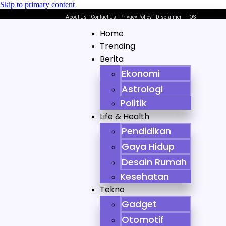
Skip to primary content
About Us
Contact Us
Privacy Policy
Disclaimer
TOS
Home
Trending
Berita
Ekonomi
Astrologi
Politik
Life & Health
Pendidikan
Gaya Hidup
Desain Rumah
Kesehatan
Tekno
Gadget
Otomotif