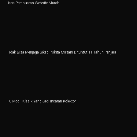
Jasa Pembuatan Website Murah
Ilmuwan Perempuan Indonesia Ciptakan Teknologi Atas
Penurunan 6,56 Persen Kinerja Impor pada Agustus 202
Alasan Pemerintah Lepaskan Pembatasan Impor Sapi
Aksi Wifi Usai Digenggam Hashim: Luncurkan Anak Pe
Tidak Bisa Menjaga Sikap, Nikita Mirzani Dituntut 11 Tahun Penjara
Cabai Merah Picu Kenaikan Inflasi 0,21 Persen pada S
5 Fakta Menarik Kota Mumbai, Ibu Kota Film Bollywoo
Film Sumber Daya Manusia: Eksplorasi Nawapol Thamro
4 Tips Investasi Perak Jangka Panjang
10 Mobil Klasik Yang Jadi Incaran Kolektor
Jantung di Sisi Kanan Dada: Apa Itu?
Kunci Jawaban Ekonomi Kelas 11 Halaman 30 Bab 2 K
Pemerintah Tutup, Ekonomi AS Kena Dampak Berantai