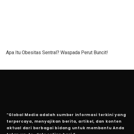
Vivo dan APR Gagal Beli BBM Impor dari Pertamina
5 Fakta Menarik Zvartnots, Katedral yang Hancur Akib
Alasan Joko Anwar Pilih Sutradara Muda untuk Film B
Mobil Listrik Tanpa Perlu Dicas? Daihatsu Rocky Hyb
Bisakah Mencukur Bulu Kemaluan Sampai Bersih? Ini 
Apa Itu Obesitas Sentral? Waspada Perut Buncit!
5 Latihan Gym yang Mudah Dilihat Tapi Sulit Dilakuka
6 Perbedaan Bisnis dan Kewirausahaan Sejati
5 Jenis Surat Bisnis yang Harus Diketahui Pebisnis
5 Kodok Unik dengan Duri Langka dari Genus Bufo
Mengapa Perang Jadi Awal Lahirnya Negara Baru?
“Global Media adalah sumber informasi terkini yang
Net Sell Asing Besar, Ini Outlook IHSG Hingga Akhir T
terpercaya, menyajikan berita, artikel, dan konten
aktual dari berbagai bidang untuk membantu Anda
5 Fakta Menakjubkan Vicuña, Hewan Andes yang Lebih