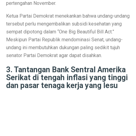
pertengahan November.
Contoh Soal Matematika SMA Lengkap dengan Pembah
Ketua Partai Demokrat menekankan bahwa undang-undang
Ternyata Ini Rasanya Punya Interpreter AI di Telinga
tersebut perlu mengembalikan subsidi kesehatan yang
Realme 15 Pro 5G Jadi Smartphone Turnamen MLBB M
sempat dipotong dalam “One Big Beautiful Bill Act.”
Meskipun Partai Republik mendominasi Senat, undang-
IMX 2025 Dimulai 10 Oktober 2025, Hadirkan Tokoh d
undang ini membutuhkan dukungan paling sedikit tujuh
PGE Dorong Inovasi Energi Panas Bumi Capai 3 GW M
senator Partai Demokrat agar dapat disahkan.
Elon Musk Pecahkan Rekor Kekayaan, Jadi Orang Perta
3. Tantangan Bank Sentral Amerika
Serikat di tengah inflasi yang tinggi
Jangan Lupa Cek Pesanan Online, Ini 7 Sifat Psikologis
dan pasar tenaga kerja yang lesu
Proyek Meta Raksasa: Pusat Data AI Seluas 70 Lapan
Cuaca Bangka Belitung Memasuki Musim Hujan 2025, 
HP Stylish dengan Fitur Lengkap? TECNO Spark 20 Pr
Pahami Perbedaan Kesehatan Baterai dan Cycle Count d