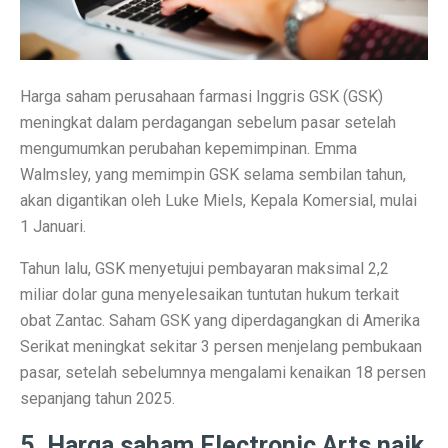
Ramalan Zodiak Libra dan Scorpio 2 Oktober 2025: Cin
Sentimen Konsumen Menurun: Indeks Kepercayaan dan
Harga saham perusahaan farmasi Inggris GSK (GSK)
Ramalan Jawa: 7 Weton Siap Bawa Kekayaan di Oktobe
meningkat dalam perdagangan sebelum pasar setelah
mengumumkan perubahan kepemimpinan. Emma
Semua Weton Jawa Beruntung! Energi Rezeki Tersembu
Walmsley, yang memimpin GSK selama sembilan tahun,
Cara Pintar Memilih Tenor KPR dengan Bunga Rendah 
akan digantikan oleh Luke Miels, Kepala Komersial, mulai
1 Januari.
7 Jenis Pembelian yang Masih Terasa Memboroskan Ba
Tahun lalu, GSK menyetujui pembayaran maksimal 2,2
Ketua Freeport Berbicara Proyeksi Produksi Katoda da
miliar dolar guna menyelesaikan tuntutan hukum terkait
Angkutan Barang Udara Menurun, Harga Tinggi Jadi P
obat Zantac. Saham GSK yang diperdagangkan di Amerika
Serikat meningkat sekitar 3 persen menjelang pembukaan
Pemprov Jabar Jamin Rp 50 Triliun BGN Tetap di Dae
pasar, setelah sebelumnya mengalami kenaikan 18 persen
Saham Ayam Goreng Salim (FAST) Melonjak Dua Kali 
sepanjang tahun 2025.
Ramalan Zodiak Aquarius dan Pisces 2 Oktober 2025: K
5. Harga saham Electronic Arts naik