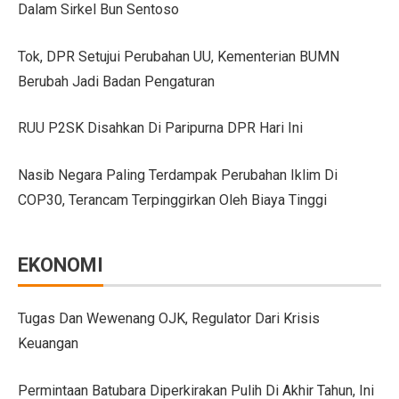
Dalam Sirkel Bun Sentoso
GIIAS Bandung 2025 Tampilkan 18 Merek Kendaraan Ba
Tok, DPR Setujui Perubahan UU, Kementerian BUMN
GIIAS Bandung 2025: Sinergi Pemerintah, Industri, da
Berubah Jadi Badan Pengaturan
Lebih Banyak Pilihan, Ini Keunggulan V-belt Aftermark
RUU P2SK Disahkan Di Paripurna DPR Hari Ini
Trio Unggulan Suzuki di GIIAS Bandung 2025: Jimny 
Nasib Negara Paling Terdampak Perubahan Iklim Di
Daihatsu Rocky Diluncurkan di GIIAS: SUV Kompak d
COP30, Terancam Terpinggirkan Oleh Biaya Tinggi
Hyundai Akan Rilis Mobil Listrik Baru Tahun Ini
Arista Bawa Farizon, Mobil Niaga Listrik yang Siap 
EKONOMI
28 Kendaraan Perusahaan di Aceh Tamiang Pakai Pelat
Pengalaman Pertama Mengemudi Jaecoo J8, SUV Prem
Tugas Dan Wewenang OJK, Regulator Dari Krisis
Keuangan
GIIAS Bandung 2025: Komitmen Gaikindo Dukung Pe
Persaingan BMW dan Mercedes-Benz Hadapi Bebas Bea
Permintaan Batubara Diperkirakan Pulih Di Akhir Tahun, Ini