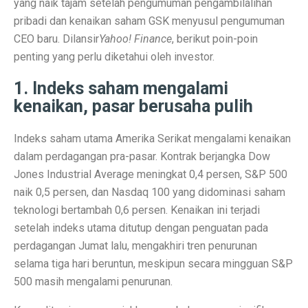
yang naik tajam setelah pengumuman pengambilalihan
Terapi Ginjal dengan Teknologi Cuci Darah Terbaru
pribadi dan kenaikan saham GSK menyusul pengumuman
5 Rahasia Kehidupan Panjang Manusia Tertua
CEO baru. Dilansir
Yahoo! Finance
, berikut poin-poin
penting yang perlu diketahui oleh investor.
10 Karya Lukis Hendra Gunawan yang Terkenal Dunia
1. Indeks saham mengalami
Casa Modena, Kafe Rumah yang Nyaman di Modena x 
kenaikan, pasar berusaha pulih
Desain Rumah Minimalis, Tampilan Menarik!
Indeks saham utama Amerika Serikat mengalami kenaikan
Prakiraan Cuaca OKU Timur 2 Oktober 2025: Martapura
dalam perdagangan pra-pasar. Kontrak berjangka Dow
Lukisan Raden Saleh: Ikon Seni Nusantara
Jones Industrial Average meningkat 0,4 persen, S&P 500
naik 0,5 persen, dan Nasdaq 100 yang didominasi saham
Mengungkap Pengalaman Suara Hebat di Galaxy Buds 
teknologi bertambah 0,6 persen. Kenaikan ini terjadi
Laptop Lokal Harga 2 Jutaan dengan Spesifikasi Gahar
setelah indeks utama ditutup dengan penguatan pada
perdagangan Jumat lalu, mengakhiri tren penurunan
Rahasia iPhone 17 Pro Max Tahan Panas: Teknologi SS
selama tiga hari beruntun, meskipun secara mingguan S&P
Detoks Digital untuk Gen Z, Tenangkan Pikiran?
500 masih mengalami penurunan.
5 HP Android Tercepat 2025 dengan Snapdragon 8 Elit