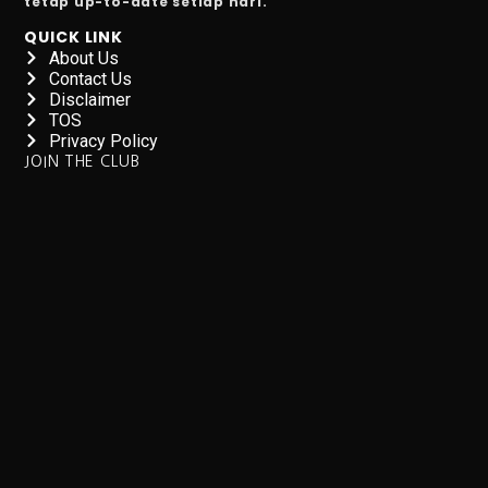
tetap up-to-date setiap hari.”
QUICK LINK
PDIP Percaya IKN Selesai 2027, Adian: 2028 Jadi Ibu K
About Us
Contact Us
4 Fakta Menarik tentang Kota yang Ganti Nama untuk A
Disclaimer
TOS
Daftar Film Indonesia October 2025
Privacy Policy
JOIN THE CLUB
7 Makanan dan Minuman yang Menyebabkan Kram Per
Pemerintah AS Lumpuh Akibat Krisis Politik: Layana
5 Aplikasi Trading Pro Terbaik Tahun 2025
5 Manfaat Tidur Tanpa CD dan BH, Sehat!
Harga Emas Hari Ini 1 Oktober 2025, Antam Kembali 
Merayakan 5 Tahun, Jakarta Film Week 2025, Nyalakan
Cara Menggunakan Mesin Chest Fly di Gym
IHSG Turun 0,21%, EMTK dan SCMA Melonjak Akibat