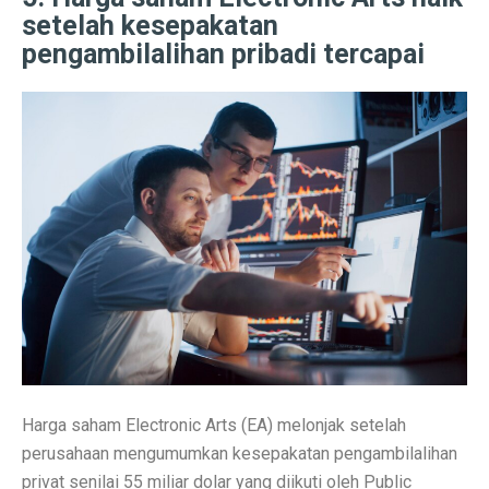
setelah kesepakatan
Rute Trans Batam Koridor 2: Batam Center ke Tanjung
pengambilalihan pribadi tercapai
Bantuan Stimulus untuk Tingkatkan Ekonomi di Atas 
Membangun Ekosistem Zakat untuk Kemakmuran Bang
Sidang Korupsi Kredit Fiktif Bank Jatim: Khofifah Terl
Harga Saham COIN Melonjak 3.000% Sejak IPO, Pasar
Tok, DPR Setujui Perubahan UU, Kementerian BUMN B
Pengusaha Diminta Ikut Perkuat Restorasi Gambut di K
Ramalan Zodiak Aries dan Taurus 2 Oktober 2025: Cint
Asuransi Kaltim-Kaltara Mengalami Kontraksi, Literasi 
Psikiater Tidak Cocok? Ini Tanda Kamu Butuh Pendapa
Harga saham Electronic Arts (EA) melonjak setelah
perusahaan mengumumkan kesepakatan pengambilalihan
Prakiraan Cuaca BMKG Hang Nadim Batam Hari Ini 2 
privat senilai 55 miliar dolar yang diikuti oleh Public