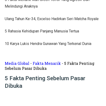
Tips Menata Hiasan Dinding untuk Ruang Tamu Estetis
Melindungi Anaknya
Pasien Konsultasi Kesehatan ke AI? Ini Tanggapan Dokt
Ulang Tahun Ke-34, Excelso Hadirkan Seri Matcha Royale
5 Cara Memperbaiki Tembok Retak dengan Efisien!
5 Rahasia Kehidupan Panjang Manusia Tertua
Harga Kusen UPVC vs Aluminium, Ketahui Perbedaann
Tanda-Tanda Kanker Payudara yang Sering Diabaikan
10 Karya Lukis Hendra Gunawan Yang Terkenal Dunia
Hasil MotoGP Jepang 2025: Marc Marquez Juara Dunia
Tren Rumah Scandinavian: Ciri Khas dan Aturan Desai
Media Global
-
Fakta Menarik
-
5 Fakta Penting
Sebelum Pasar Dibuka
Anti Ribet, Gaya Hias Dinding Modern dari Stik Es Kr
5 Fakta Penting Sebelum Pasar
Idaman! 10 Desain Wajib untuk Rumah Sempit
Dibuka
5 Cara Menyemprot Dinding Basah agar Rapi dan Awet!
Mewah dan Megah, 10 Rumah Terbesar di Dunia!