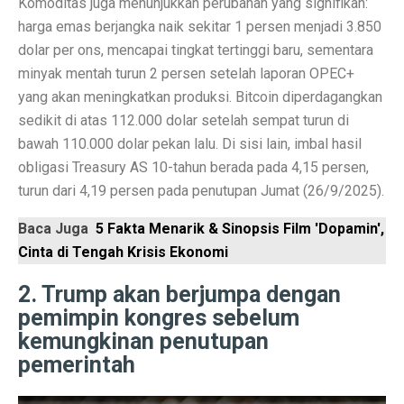
Komoditas juga menunjukkan perubahan yang signifikan:
harga emas berjangka naik sekitar 1 persen menjadi 3.850
Laptop Murah 4 Jutaan untuk Pelajar Aktif, Tugas Lanc
dolar per ons, mencapai tingkat tertinggi baru, sementara
Honda PCX160: Spesifikasi Mewah yang Membuat Ngil
minyak mentah turun 2 persen setelah laporan OPEC+
yang akan meningkatkan produksi. Bitcoin diperdagangkan
Pengguna Adobe Analytics, Waspada! Celah Ini Ancam
sedikit di atas 112.000 dolar setelah sempat turun di
5 Fakta Menarik Kota Lalitpur, Kota Tua Penuh Kuil di
bawah 110.000 dolar pekan lalu. Di sisi lain, imbal hasil
obligasi Treasury AS 10-tahun berada pada 4,15 persen,
Xiaomi 15T vs Honor 400, Kamera Hebat di Bawah Rp6
turun dari 4,19 persen pada penutupan Jumat (26/9/2025).
Perbandingan Xiaomi 15T vs 15T Pro: Spesifikasi dan H
Baca Juga
5 Fakta Menarik & Sinopsis Film 'Dopamin',
Revolusi Data: AI Mengubah Pengelolaan Informasi di E
Cinta di Tengah Krisis Ekonomi
Samsung Pertahankan Model Plus di Galaxy S26 Setel
2. Trump akan berjumpa dengan
pemimpin kongres sebelum
MDRN dan Genertec Kolaborasi di Industri, Kesehatan,
kemungkinan penutupan
Workshop SOHIB Berkelas Kemkomdigi: Mengembangkan
pemerintah
Vivo Y03t vs X100: Perbandingan Harga dan Fitur!