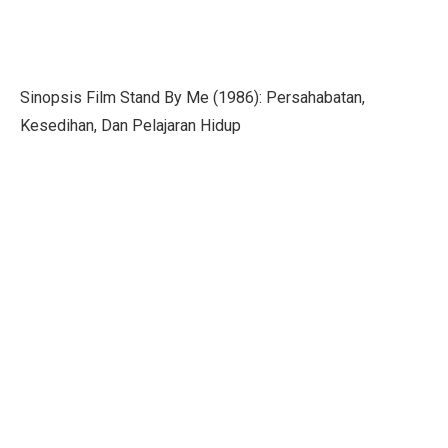
Pilih Saham Lapis Dua WIFI, IRSX, dan INET, Ini Rek
Mengungkap Kelemahan Industri Film Secara Terbuka
Ekonom: Stimulus Kecil, Hanya Jaga Persepsi Pertumb
Sinopsis Film Stand By Me (1986): Persahabatan,
Kesedihan, Dan Pelajaran Hidup
4 Dampak Negatif Cahaya Biru pada Kulit
100 Ucapan Selamat Hari Batik Nasional 2025 untuk C
Kinerja BUMA Internasional Grup (DOID) Terganggu, I
Sudah Saatnya Merancang Masa Depan Lansia
Siapa Saja yang Menemukan Mikroskop? Ini Fakta Men
7 Kesalahan Umum Anggaran Bulanan yang Rusak Keu
Tahu atau Tempe, Mana yang Lebih Baik untuk Turunk
Mid Caps Jadi Target, Analis Ungkap Strategi Efektif 