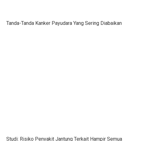
Gen Z Pilih Keseimbangan Kerja dan Hidup, Tidak Min
Tanda-Tanda Kanker Payudara Yang Sering Diabaikan
Kerugian Banjir Jakarta Capai Rp 1,6 Triliun, Teknologi
Musyarakah: Pengertian, Jenis, Syarat, dan Contoh
4 Shio Bangkit dari Keterpurukan Ekonomi di Oktober 
Anak Terkena Influenza A dan B: Kenali Gejala, Tanda
Bisakah Manusia Hidup dengan Satu Paru?
Dari Kelas, Guru Bawa Perjuangan Tragedi Kanjuruhan
5 Kesalahan Umum yang Harus Dihindari Saat Latihan
Mengapa Manusia Lupa Masa Kecil?
Film Korea Paling Cepat Capai 1 Juta Penonton Tahun 
Serangan Burung Jagal Punggung Hitam yang Mematik
Studi: Risiko Penyakit Jantung Terkait Hampir Semua