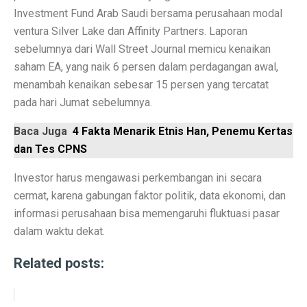
Investment Fund Arab Saudi bersama perusahaan modal
Prakiraan Cuaca Palembang Hari Ini, Hujan Siang Hari
ventura Silver Lake dan Affinity Partners. Laporan
7 Shio yang Jalannya Kaya Terbuka, Mulai 3 Oktober 
sebelumnya dari Wall Street Journal memicu kenaikan
saham EA, yang naik 6 persen dalam perdagangan awal,
5 Fakta Menarik Sejarah Kota Boston, Pusat Revolusi 
menambah kenaikan sebesar 15 persen yang tercatat
Adu Sengit Grup Astra, Triputra & Saratoga dalam Bis
pada hari Jumat sebelumnya.
50 Ucapan Selamat Hari Batik Nasional 2025 yang Pen
Baca Juga
4 Fakta Menarik Etnis Han, Penemu Kertas
dan Tes CPNS
4 Fakta Menarik Etnis Han, Penemu Kertas dan Tes C
Investor harus mengawasi perkembangan ini secara
Film Rangga & Cinta, Kebangkitan Ada Apa Dengan Ci
cermat, karena gabungan faktor politik, data ekonomi, dan
Kisah Cinta Enzy Storia dan Suami Diplomat yang Kem
informasi perusahaan bisa memengaruhi fluktuasi pasar
dalam waktu dekat.
Sinopsis Film Spotlight 2015: Kekuatan Jurnalisme y
Sinopsis Film Stand By Me (1986): Persahabatan, Kesed
Related posts:
Sinopsis Film Boyhood: Perjalanan dari Anak Kecil ke