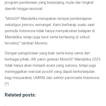
program pembinaan yang berjenjang, mulai dari tingkat
Permintaan Batubara Diperkirakan Pulih di Akhir Tahun
daerah hingga nasional.
10 Film Horor Tersembunyi yang Harus Ditonton Saat 
“MotoGP Mandalika merupakan tempat pembelajaran
WIFI, TLKM dan DSSA Bersaing di Lelang Frekuensi
sekaligus pemicu semangat. Kami berharap suatu saat
pemuda Indonesia tidak hanya menyaksikan balapan di
Lomba Pesawat Tempur Generasi Kelima Dimulai, Foto
Mandalika, tetapi juga turut serta bertarung di sirkuit
Harga Naik Terus, Cek Saham Lapis Kedua yang Masi
tersebut,” tambah Moreno.
Jika Benci Panggilan Telepon Tapi Suka Pesan Teks, And
Dengan pengelolaan yang baik serta kerja sama dari
berbagai pihak, IMI yakin gelaran MotoGP Mandalika 2025
Saham Bank Besar Turun Bersama, Ini Rekomendasinya
tidak hanya akan menjadi acara yang sukses, tetapi juga
5 Fakta Menarik Kota Gjirokastër, Penuh Bangunan Bat
meninggalkan warisan positif yang dapat berkelanjutan
bagi masyarakat, UMKM, dan sektor pariwisata Indonesia.
12 Fakta Menarik Batik yang Ditetapkan UNESCO Sel
(*)
Era Baru TKDN: Menggabungkan Deregulasi dan Perlin
Related posts:
Penelitian: Asam Laut Meningkat, Pengaruh pada Gigi 