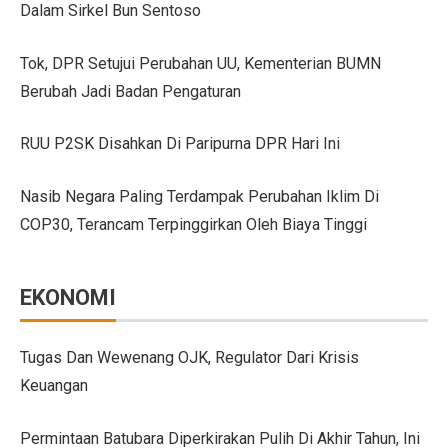
Dalam Sirkel Bun Sentoso
GIIAS Bandung 2025 Tampilkan 18 Merek Kendaraan Ba
Tok, DPR Setujui Perubahan UU, Kementerian BUMN
GIIAS Bandung 2025: Sinergi Pemerintah, Industri, da
Berubah Jadi Badan Pengaturan
Lebih Banyak Pilihan, Ini Keunggulan V-belt Aftermark
RUU P2SK Disahkan Di Paripurna DPR Hari Ini
Trio Unggulan Suzuki di GIIAS Bandung 2025: Jimny 
Nasib Negara Paling Terdampak Perubahan Iklim Di
Daihatsu Rocky Diluncurkan di GIIAS: SUV Kompak d
COP30, Terancam Terpinggirkan Oleh Biaya Tinggi
Hyundai Akan Rilis Mobil Listrik Baru Tahun Ini
Arista Bawa Farizon, Mobil Niaga Listrik yang Siap 
EKONOMI
28 Kendaraan Perusahaan di Aceh Tamiang Pakai Pelat
Pengalaman Pertama Mengemudi Jaecoo J8, SUV Prem
Tugas Dan Wewenang OJK, Regulator Dari Krisis
Keuangan
GIIAS Bandung 2025: Komitmen Gaikindo Dukung Pe
Persaingan BMW dan Mercedes-Benz Hadapi Bebas Bea
Permintaan Batubara Diperkirakan Pulih Di Akhir Tahun, Ini