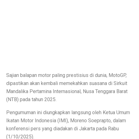
Inspirasi Warna Cat Pagar yang Elegan dan Pasti Sukses
Tips Pemasangan Plafon PVC Rangka Hollow Modern
8 Ciri Rumah Tropis Sederhana: Hunian Asri, Sejuk, 
Keunggulan dan Kekurangan Plafon PVC yang Harus Di
Literasi AI Jadi Dasar Penting bagi Talent Digital
Studi: Risiko Penyakit Jantung Terkait Hampir Semua 
Sajian balapan motor paling prestisius di dunia, MotoGP,
5 Ciri Interior Rumah Scandinavian yang Sederhana da
dipastikan akan kembali memekahkan suasana di Sirkuit
Tugas dan Wewenang OJK, Regulator dari Krisis Keua
Mandalika Pertamina Internasional, Nusa Tenggara Barat
(NTB) pada tahun 2025.
5 Fakta Menarik Ikan Green Terror yang Agresif dan M
Pengumuman ini diungkapkan langsung oleh Ketua Umum
5 Rekomendasi Film Park Chan Wook yang Harus Dito
Ikatan Motor Indonesia (IMI), Moreno Soeprapto, dalam
Ulang Tahun ke-34, Excelso Hadirkan Seri Matcha Roy
konferensi pers yang diadakan di Jakarta pada Rabu
(1/10/2025).