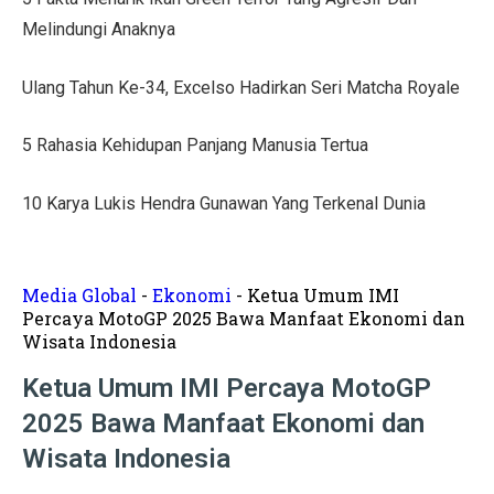
Tips Menata Hiasan Dinding untuk Ruang Tamu Estetis
Melindungi Anaknya
Pasien Konsultasi Kesehatan ke AI? Ini Tanggapan Dokt
Ulang Tahun Ke-34, Excelso Hadirkan Seri Matcha Royale
5 Cara Memperbaiki Tembok Retak dengan Efisien!
5 Rahasia Kehidupan Panjang Manusia Tertua
Harga Kusen UPVC vs Aluminium, Ketahui Perbedaann
Tanda-Tanda Kanker Payudara yang Sering Diabaikan
10 Karya Lukis Hendra Gunawan Yang Terkenal Dunia
Hasil MotoGP Jepang 2025: Marc Marquez Juara Dunia
Tren Rumah Scandinavian: Ciri Khas dan Aturan Desai
Media Global
-
Ekonomi
-
Ketua Umum IMI
Percaya MotoGP 2025 Bawa Manfaat Ekonomi dan
Anti Ribet, Gaya Hias Dinding Modern dari Stik Es Kr
Wisata Indonesia
Idaman! 10 Desain Wajib untuk Rumah Sempit
Ketua Umum IMI Percaya MotoGP
2025 Bawa Manfaat Ekonomi dan
5 Cara Menyemprot Dinding Basah agar Rapi dan Awet!
Wisata Indonesia
Mewah dan Megah, 10 Rumah Terbesar di Dunia!