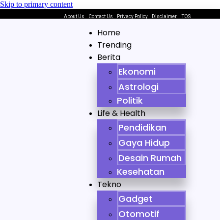
Skip to primary content
About Us
Contact Us
Privacy Policy
Disclaimer
TOS
Home
Trending
Berita
Ekonomi
Astrologi
Politik
Life & Health
Pendidikan
Gaya Hidup
Desain Rumah
Kesehatan
Tekno
Gadget
Otomotif