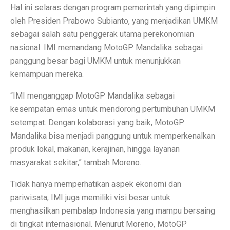
Hal ini selaras dengan program pemerintah yang dipimpin
Perbandingan ADV160 vs Nmax 155, Lihat Spesifikasi
oleh Presiden Prabowo Subianto, yang menjadikan UMKM
sebagai salah satu penggerak utama perekonomian
7 HP Flagship Android Terkencang 2025, Bukan Hanya 
nasional. IMI memandang MotoGP Mandalika sebagai
Air Minum Biru: Inovasi Teknologi yang Buka Peluang
panggung besar bagi UMKM untuk menunjukkan
kemampuan mereka.
Gaming Lancar Tanpa Ngelag, Infinix GT 30 Jadi Solus
“IMI menganggap MotoGP Mandalika sebagai
Amazfit Buka Store Pertama di Indonesia, Luncurkan T
kesempatan emas untuk mendorong pertumbuhan UMKM
Siap Kalahkan Samsung S25 FE, 3 HP Kamera Telephot
setempat. Dengan kolaborasi yang baik, MotoGP
Mandalika bisa menjadi panggung untuk memperkenalkan
Elon Musk Jadi Orang Kaya Pertama Dunia dengan Rp 8
produk lokal, makanan, kerajinan, hingga layanan
3 Rekomendasi HP Spek Gahar Harga Terjangkau di Ok
masyarakat sekitar,” tambah Moreno.
TECNO Pova 6 Pro 5G: Gaming Murah dengan Koneks
Tidak hanya memperhatikan aspek ekonomi dan
pariwisata, IMI juga memiliki visi besar untuk
Perbandingan Vivo Y28, Y03t, dan X100: HP Favoritm
menghasilkan pembalap Indonesia yang mampu bersaing
Pesan Awal iPhone 17 Mulai Oktober–November 2025
di tingkat internasional. Menurut Moreno, MotoGP