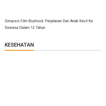
Nasib Negara Paling Terdampak Perubahan Iklim di CO
Maju Pesat Teknologi, Kecerdasan Buatan Jadi Jawaba
Sinopsis Film Boyhood: Perjalanan Dari Anak Kecil Ke
Dewasa Dalam 12 Tahun
Dialog Interaktif LLBK Kupang: Muhaimin Usung NTT 
20 Jawaban Ekonomi Kelas 11 Halaman 30 Bab 2: Peng
KESEHATAN
223 Aktivis Internasional Ditahan Israel di Jalur Gaza
Mengapa Suku Bunga Jadi Petunjuk Utama Investor Sepe
DPR Tetapkan RUU Kepariwisataan Jadi UU
RUU P2SK: Dampak Evaluasi DPR pada BI, OJK, dan
10 Aturan Buffett: Gen Z Bisa Mandiri dan Cuan Maksi
Kepala BGN Tak Hentikan MBG Meski Banyak Keracuna
Trump Teken Perintah Eksekutif, Bela Qatar Mati-matia