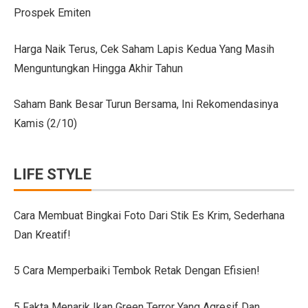
Prospek Emiten
Citroen C3 Sport dan Jeep Gladiator Meluncur di GII
Uji Coba Mobil SUV JAECOO J8 SHS ARDIS di ISDC
Harga Naik Terus, Cek Saham Lapis Kedua Yang Masih
Menguntungkan Hingga Akhir Tahun
Jeep Gladiator Sport Tampil di GIIAS Bandung 2025
GIIAS Bandung 2025: Konsistensi 54 Tahun Toyota Mela
Saham Bank Besar Turun Bersama, Ini Rekomendasinya
Kamis (2/10)
Petualangan Motor Baru! Kove 350F 344cc Dirilis, Liha
Toyota Avanza, Teman Perjalanan Jauh dengan Pembar
LIFE STYLE
7 Ide Pagar Bambu Sederhana untuk Rumah Tropis
10 Model Batu Alam Dinding Minimalis Terbaru
Cara Membuat Bingkai Foto Dari Stik Es Krim, Sederhana
Dan Kreatif!
Ternyata Mudah, Ini 5 Cara Pasang Wallpaper Dinding S
Cara Membuat Bingkai Foto dari Stik Es Krim, Sederha
5 Cara Memperbaiki Tembok Retak Dengan Efisien!
Denah Rumah 6×12 Panjang, Hunian Nyaman Tanpa Ri
5 Fakta Menarik Ikan Green Terror Yang Agresif Dan