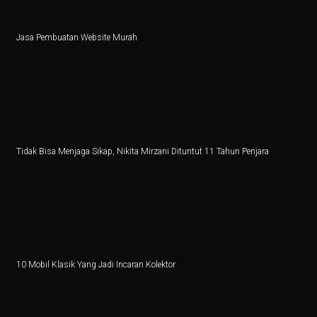
6 Zodiak Siap Meraih Puncak Ekonomi dan Kejutan Lua
Jasa Pembuatan Website Murah
IHSG Naik, Investor Harus Tahu Ini!
Patriot Bond Segera Dirilis, Danantara Ajukan Izin ke 
Saham Mid Cap Siap Melonjak Hingga Akhir 2025, Ini
Ingin Buka 10 SPBU Baru, BP-AKR Minta Tambahan 
Tidak Bisa Menjaga Sikap, Nikita Mirzani Dituntut 11 Tahun Penjara
Pertumbuhan Ekonomi RI Diproyeksikan di Bawah 5,2%
5 Fakta Menarik Pulau Trasimeno, Danau Terbesar di It
Senam Aerobik 15 Menit Bakar Berapa Kalori? Ini Jaw
Dari Lokal ke Global, 1001 Sepatu Debut di London 
10 Mobil Klasik Yang Jadi Incaran Kolektor
3 Resep Tekwan Sagu Populer, Ini Cara Membuatnya
3 Film dan Drama Korea tentang Cerita Pemandu Sorak