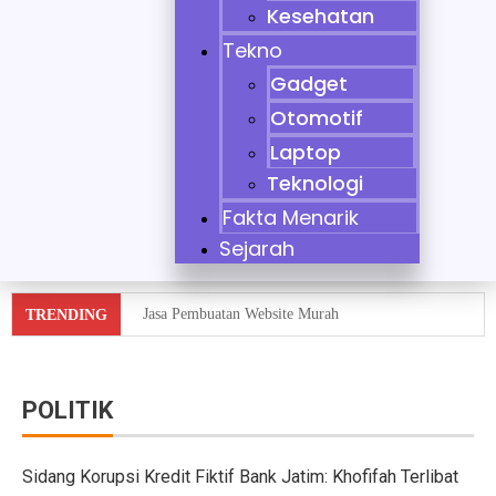
Kesehatan
Tekno
Gadget
Otomotif
Laptop
Teknologi
Fakta Menarik
Sejarah
Jasa Pembuatan Website Murah
TRENDING
Tidak Bisa Menjaga Sikap, Nikita Mirzani Dituntut 11 
10 Mobil Klasik yang Jadi Incaran Kolektor
POLITIK
Jaecoo J8 vs Hyundai Santa Fe Hybrid vs Mazda CX-60
Sidang Korupsi Kredit Fiktif Bank Jatim: Khofifah Terlibat
Pebisnis Diler Prediksi Penjualan Mobil 2025 Turun da