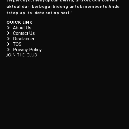
terpercaya, menyajikan berita, artikel, dan konten
aktual dari berbagai bidang untuk membantu Anda
SRAJ Alami Kerugian di Semester I, Perhatikan Reko
tetap up-to-date setiap hari.”
Pemenang Film Pendek Keselamatan Berkendara dari 
QUICK LINK
About Us
Studi: Golongan Darah Terkait Risiko Stroke Dini
Contact Us
Disclaimer
10 Cara Membentuk Lengan Kekar Tanpa Ke Gym
TOS
Privacy Policy
Kinerja Sejahteraraya (SRAJ) Tertekan di Semester I-2
JOIN THE CLUB
Rayakan Ulang Tahun ke-36, Bisnis Digital Bank Raya
Benarkah Angkat Beban Bakar Lebih Banyak Kalori dar
7 Fakta Menarik Burung Penjerit, Burung Berisik den
5 Fakta Menarik Misi Voyager, Penjelajah Antariksa
Purbaya Mulai Atur Anggaran Stimulus Ekonomi Kuart
7 Tips Minum Air, Mudah dan Penting!