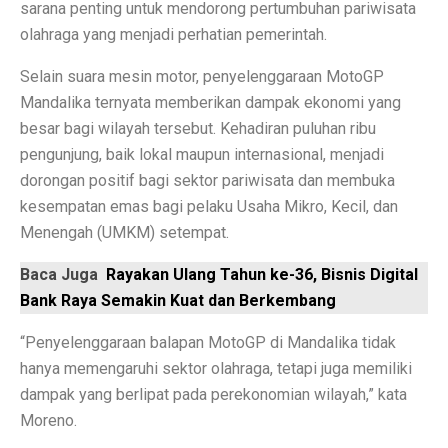
sarana penting untuk mendorong pertumbuhan pariwisata
olahraga yang menjadi perhatian pemerintah.
Laptop Murah 4 Jutaan untuk Pelajar Aktif, Tugas Lanc
Selain suara mesin motor, penyelenggaraan MotoGP
Honda PCX160: Spesifikasi Mewah yang Membuat Ngil
Mandalika ternyata memberikan dampak ekonomi yang
Pengguna Adobe Analytics, Waspada! Celah Ini Ancam
besar bagi wilayah tersebut. Kehadiran puluhan ribu
pengunjung, baik lokal maupun internasional, menjadi
5 Fakta Menarik Kota Lalitpur, Kota Tua Penuh Kuil di
dorongan positif bagi sektor pariwisata dan membuka
Xiaomi 15T vs Honor 400, Kamera Hebat di Bawah Rp6
kesempatan emas bagi pelaku Usaha Mikro, Kecil, dan
Menengah (UMKM) setempat.
Perbandingan Xiaomi 15T vs 15T Pro: Spesifikasi dan H
Baca Juga
Rayakan Ulang Tahun ke-36, Bisnis Digital
Revolusi Data: AI Mengubah Pengelolaan Informasi di E
Bank Raya Semakin Kuat dan Berkembang
Samsung Pertahankan Model Plus di Galaxy S26 Setel
“Penyelenggaraan balapan MotoGP di Mandalika tidak
MDRN dan Genertec Kolaborasi di Industri, Kesehatan,
hanya memengaruhi sektor olahraga, tetapi juga memiliki
dampak yang berlipat pada perekonomian wilayah,” kata
Workshop SOHIB Berkelas Kemkomdigi: Mengembangkan
Moreno.
Vivo Y03t vs X100: Perbandingan Harga dan Fitur!