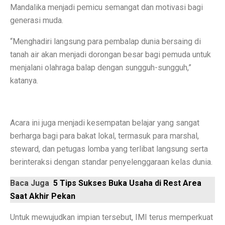
Mandalika menjadi pemicu semangat dan motivasi bagi
Contoh Soal Matematika SMA Lengkap dengan Pembah
generasi muda.
Ternyata Ini Rasanya Punya Interpreter AI di Telinga
“Menghadiri langsung para pembalap dunia bersaing di
Realme 15 Pro 5G Jadi Smartphone Turnamen MLBB M
tanah air akan menjadi dorongan besar bagi pemuda untuk
menjalani olahraga balap dengan sungguh-sungguh,”
IMX 2025 Dimulai 10 Oktober 2025, Hadirkan Tokoh d
katanya.
PGE Dorong Inovasi Energi Panas Bumi Capai 3 GW M
Elon Musk Pecahkan Rekor Kekayaan, Jadi Orang Perta
Acara ini juga menjadi kesempatan belajar yang sangat
Jangan Lupa Cek Pesanan Online, Ini 7 Sifat Psikologis
berharga bagi para bakat lokal, termasuk para marshal,
steward, dan petugas lomba yang terlibat langsung serta
Proyek Meta Raksasa: Pusat Data AI Seluas 70 Lapan
berinteraksi dengan standar penyelenggaraan kelas dunia.
Cuaca Bangka Belitung Memasuki Musim Hujan 2025, 
Baca Juga
5 Tips Sukses Buka Usaha di Rest Area
HP Stylish dengan Fitur Lengkap? TECNO Spark 20 Pr
Saat Akhir Pekan
Pahami Perbedaan Kesehatan Baterai dan Cycle Count d
Untuk mewujudkan impian tersebut, IMI terus memperkuat