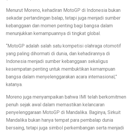
Terapi Ginjal dengan Teknologi Cuci Darah Terbaru
Menurut Moreno, kehadiran MotoGP di Indonesia bukan
5 Rahasia Kehidupan Panjang Manusia Tertua
sekadar pertandingan balap, tetapi juga menjadi sumber
10 Karya Lukis Hendra Gunawan yang Terkenal Dunia
kebanggaan dan momen penting bagi bangsa dalam
menunjukkan kemampuannya di tingkat global.
Casa Modena, Kafe Rumah yang Nyaman di Modena x 
“MotoGP adalah salah satu kompetisi olahraga otomotif
Desain Rumah Minimalis, Tampilan Menarik!
yang paling dihormati di dunia, dan kehadirannya di
Prakiraan Cuaca OKU Timur 2 Oktober 2025: Martapura
Indonesia menjadi sumber kebanggaan sekaligus
kesempatan penting untuk membuktikan kemampuan
Lukisan Raden Saleh: Ikon Seni Nusantara
bangsa dalam menyelenggarakan acara internasional,”
katanya.
Mengungkap Pengalaman Suara Hebat di Galaxy Buds 
Laptop Lokal Harga 2 Jutaan dengan Spesifikasi Gahar
Moreno juga menyampaikan bahwa IMI telah berkomitmen
penuh sejak awal dalam memastikan kelancaran
Rahasia iPhone 17 Pro Max Tahan Panas: Teknologi SS
penyelenggaraan MotoGP di Mandalika. Baginya, Sirkuit
Mandalika bukan hanya tempat para pembalap dunia
Detoks Digital untuk Gen Z, Tenangkan Pikiran?
bersaing, tetapi juga simbol perkembangan serta menjadi
5 HP Android Tercepat 2025 dengan Snapdragon 8 Elit