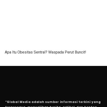
Gen Z Pilih Keseimbangan Kerja dan Hidup, Tidak Min
Kerugian Banjir Jakarta Capai Rp 1,6 Triliun, Teknologi
Musyarakah: Pengertian, Jenis, Syarat, dan Contoh
4 Shio Bangkit dari Keterpurukan Ekonomi di Oktober 
Anak Terkena Influenza A dan B: Kenali Gejala, Tanda
Apa Itu Obesitas Sentral? Waspada Perut Buncit!
Bisakah Manusia Hidup dengan Satu Paru?
Dari Kelas, Guru Bawa Perjuangan Tragedi Kanjuruhan
5 Kesalahan Umum yang Harus Dihindari Saat Latihan
Mengapa Manusia Lupa Masa Kecil?
Film Korea Paling Cepat Capai 1 Juta Penonton Tahun 
“Global Media adalah sumber informasi terkini yang
Serangan Burung Jagal Punggung Hitam yang Mematik