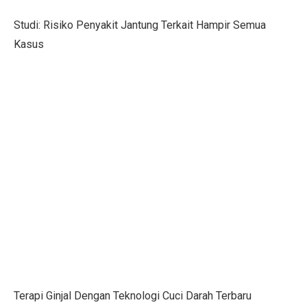
Menteri UMKM: Makan Bergizi Gratis Bisa Bangkitkan
Studi: Risiko Penyakit Jantung Terkait Hampir Semua
Orang Terkaya Termuda di Usia 19 Tahun, Ini Asal Ke
Kasus
LBH Surabaya Laporkan Kembali Tragedi Kanjuruhan 
Pilkada Pernah Larang Dinasti, Tapi Dihentikan MK
Ketua Umum IMI Percaya MotoGP 2025 Bawa Manfaat 
Tabel Lemak Tubuh Pria dan Wanita, Apakah Kamu Ide
Tabel Berat Badan Ideal Bayi Sesuai Panduan WHO
Berita Bahagia! Stasiun KRL JIS Siap Beroperasi Akhir
Jakarta Film Week 2025: Bangkitkan Energi Sinema dan 
10 Kota Dunia dengan Sewa Rumah Mahal, Nomor 4 Me
Penutupan AS Bikin Emas Berkilau, Melayang ke US$ 
Terapi Ginjal Dengan Teknologi Cuci Darah Terbaru