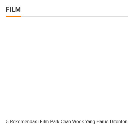
FILM
Ramalan Zodiak Libra dan Scorpio 2 Oktober 2025: Cin
Sentimen Konsumen Menurun: Indeks Kepercayaan dan
Ramalan Jawa: 7 Weton Siap Bawa Kekayaan di Oktobe
Semua Weton Jawa Beruntung! Energi Rezeki Tersembu
Cara Pintar Memilih Tenor KPR dengan Bunga Rendah 
7 Jenis Pembelian yang Masih Terasa Memboroskan Ba
Ketua Freeport Berbicara Proyeksi Produksi Katoda da
Angkutan Barang Udara Menurun, Harga Tinggi Jadi P
Pemprov Jabar Jamin Rp 50 Triliun BGN Tetap di Dae
Saham Ayam Goreng Salim (FAST) Melonjak Dua Kali 
5 Rekomendasi Film Park Chan Wook Yang Harus Ditonton
Ramalan Zodiak Aquarius dan Pisces 2 Oktober 2025: K